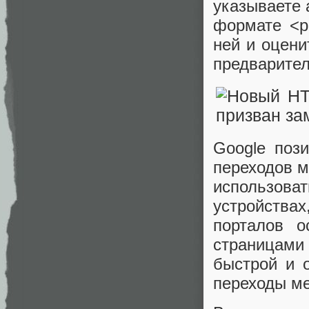
указываете 
формате <po
ней и оцени
предварител
Google поз
переходов м
использов
устройства
порталов о
страницами 
быстрой и 
переходы ме