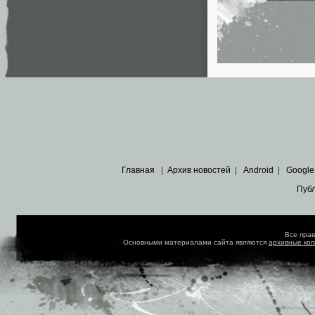
Главная
|
Архив новостей
|
Android
|
Google
Пуб
Все пра
Основными материалами сайта являются
архивные ко