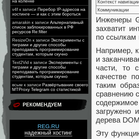
на коленке
Контекст навигаци
v4f
к записи
Перебор IP-адресов на
Коммуникации
хостинге — и как с этим бороться
Инженеры G
amarakin
к записи
Альтернативный
захватит ин
список заблокированных в РФ
ресурсов Re:filter
по ссылкам 
ResizeOn
к записи
Эксперименты с
тиграми и другие способы
Например, к
преподавать программирование
студентам, которым скучно
и заканчива
Text2Vid
к записи
Эксперименты с
части, то 
тиграми и другие способы
преподавать программирование
качестве п
студентам, которым скучно
таким обра
всым
к записи
Развёртывание своего
MTProxy Telegram со статистикой
сравнению с
содержимое
РЕКОМЕНДУЕМ
загружено и
дерева DOM,
REG.RU
Эту функц
надежный хостинг