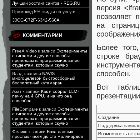
Лучший хостинг сайтов - REG.RU
версия <ifr
Промокод 5% скидки на услуги
позволяет 
39CC-C72F-6342-560A
на страниц
соображения
КОММЕНТАРИИ
Более того
FreeAIVideo
к записи
Эксперименты
строке бра
с тиграми и другие способы
преподавать программирование
инструмент
студентам, которым скучно
способен.
Влад
к записи
NAVIS —
многоцелевой быстросборный
беспилотный катамаран
Вот табли
Азат
к записи
Как я собрал LLM-
презентации
печку на 4 GPU, и на что она
способна
FileCompare
к записи
Эксперименты
с тиграми и другие способы
Создание
преподавать программирование
студентам, которым скучно
Поддержка навига
Феликс
к записи
База данных
Возможность встр
простых чисел до ста миллиардов