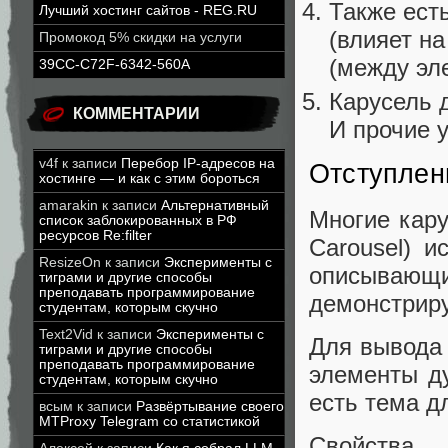
Также ест
Лучший хостинг сайтов - REG.RU
(влияет на
Промокод 5% скидки на услуги
(между эл
39CC-C72F-6342-560A
Карусель 
КОММЕНТАРИИ
И прочие 
v4f
к записи
Перебор IP-адресов на
Отступлен
хостинге — и как с этим бороться
amarakin
к записи
Альтернативный
Многие кару
список заблокированных в РФ
ресурсов Re:filter
Carousel) и
ResizeOn
к записи
Эксперименты с
описываю
тиграми и другие способы
преподавать программирование
демонстриру
студентам, которым скучно
Text2Vid
к записи
Эксперименты с
Для вывода 
тиграми и другие способы
преподавать программирование
элементы д
студентам, которым скучно
есть тема д
всым
к записи
Развёртывание своего
MTProxy Telegram со статистикой
Свойства