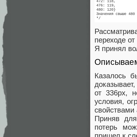
472: 118,

476: 119,

480: 120}

Значения свыше 480 
*/
Рассматрива
переходе от 
Я принял во
Описываем
Казалось б
доказывает
от 336рх, 
условия, ог
свойствами 
Приняв для
потерь мож
пришел к с