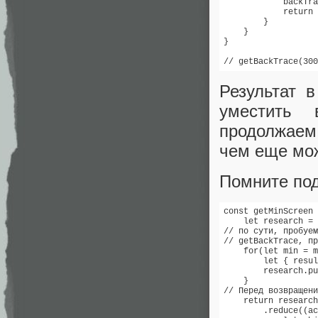
            backTra
            return 
        }

    }

}

// getBackTrace(300
Результат 
уместить 
продолжаем 
чем еще мо
Помните по
const getMinScreen 
    let research = 
// по сути, пробуем
// getBackTrace, пр
    for(let min = m
        let { resul
        research.pu
    }

// Перед возвращени
    return research

        .reduce((ac