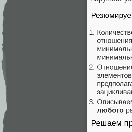
Резюмируе
Количеств
отношения
минимальн
минимальн
Отношение
элементов
предполаг
зациклива
Описывае
любого
ра
Решаем пр