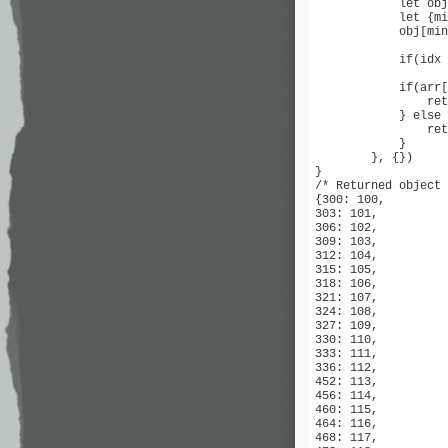
            let obj
            let {mi
            obj[min
            if(idx 
            if(arr[
                ret
            } else 
                ret
            }

        }, {})

}

/* Returned object

{300: 100,

303: 101,

306: 102,

309: 103,

312: 104,

315: 105,

318: 106,

321: 107,

324: 108,

327: 109,

330: 110,

333: 111,

336: 112,

452: 113,

456: 114,

460: 115,

464: 116,

468: 117,
