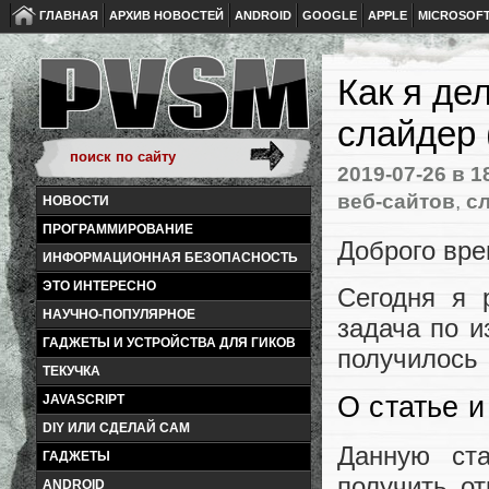
ГЛАВНАЯ
АРХИВ НОВОСТЕЙ
ANDROID
GOOGLE
APPLE
MICROSOF
Как я де
слайдер 
2019-07-26
в 1
веб-сайтов
,
с
НОВОСТИ
ПРОГРАММИРОВАНИЕ
Доброго вре
ИНФОРМАЦИОННАЯ БЕЗОПАСНОСТЬ
ЭТО ИНТЕРЕСНО
Сегодня я 
НАУЧНО-ПОПУЛЯРНОЕ
задача по и
ГАДЖЕТЫ И УСТРОЙСТВА ДЛЯ ГИКОВ
получилось
ТЕКУЧКА
О статье и
JAVASCRIPT
DIY ИЛИ СДЕЛАЙ САМ
Данную ст
ГАДЖЕТЫ
получить о
ANDROID