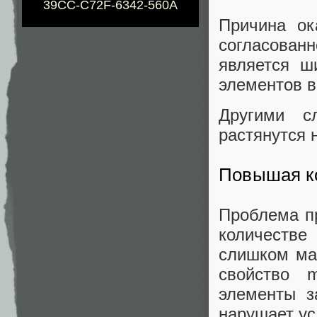
39CC-C72F-6342-560A
Причина ок
согласован
является ш
элементов в
Другими с
растянутся н
Повышая к
Проблема п
количестве
слишком мал
свойство m
элементы з
нарушает ус