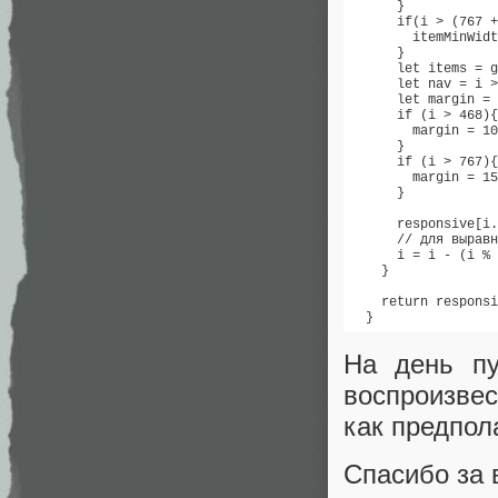
      }

      if(i > (767 +
        itemMinWidt
      }

      let items = g
      let nav = i >
      let margin = 
      if (i > 468){

        margin = 10

      }

      if (i > 767){

        margin = 15

      }

      responsive[i.
      // для выравн
      i = i - (i % 
    }

    return responsi
  }
На день пу
воспроизвес
как предпол
Спасибо за 