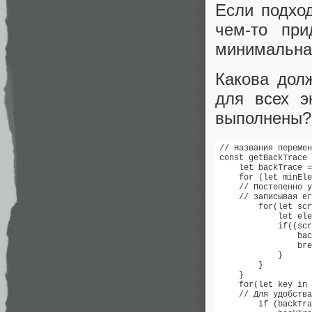
Если подход
чем-то при
минимальна
Какова дол
для всех э
выполнены?
// Названия перемен
const getBackTrace 
    let backTrace =
    for (let minEle
    // Постепенно у
    // записывая ег
        for(let scr
            let ele
            if((scr
                bac
                bre
            } 

        }

    }

    for(let key in 
    // Для удобства
        if (backTra