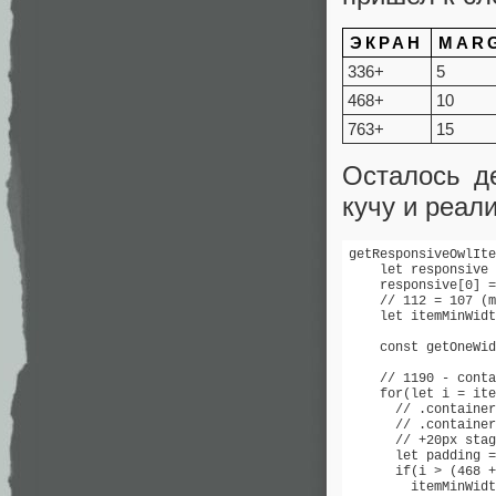
ЭКРАН
MAR
336+
5
468+
10
763+
15
Осталось д
кучу и реал
getResponsiveOwlIte
    let responsive 
    responsive[0] =
    // 112 = 107 (m
    let itemMinWidt
    const getOneWid
    // 1190 - conta
    for(let i = ite
      // .container
      // .container
      // +20px stag
      let padding =
      if(i > (468 +
        itemMinWidt