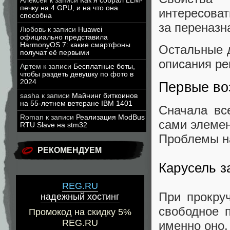
Алексей
к записи
Как я собрал LLM-
печку на 4 GPU, и на что она
интересоват
способна
за переназн
Любовь
к записи
Huawei
официально представила
HarmonyOS 7: какие смартфоны
Остальные д
получат её первыми
описания ре
Артем
к записи
Бесплатные боты,
чтобы раздеть девушку по фото в
2024
Первые во
sasha
к записи
Майнинг биткоинов
на 55-летнем ветеране IBM 1401
Сначала вс
Roman
к записи
Реализация ModBus
сами элемен
RTU Slave на stm32
Проблемы на
РЕКОМЕНДУЕМ
Карусель з
REG.RU
При прокру
надежный хостинг
свободное 
Промокод на скидку 5%
REG.RU
именно оно.