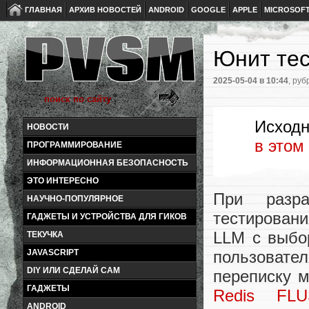
ГЛАВНАЯ
АРХИВ НОВОСТЕЙ
ANDROID
GOOGLE
APPLE
MICROSOF
Юнит тес
2025-05-04
в 10:44
, руб
Исходн
НОВОСТИ
в этом
ПРОГРАММИРОВАНИЕ
ИНФОРМАЦИОННАЯ БЕЗОПАСНОСТЬ
ЭТО ИНТЕРЕСНО
При разр
НАУЧНО-ПОПУЛЯРНОЕ
тестирован
ГАДЖЕТЫ И УСТРОЙСТВА ДЛЯ ГИКОВ
LLM с выбо
ТЕКУЧКА
пользовате
JAVASCRIPT
DIY ИЛИ СДЕЛАЙ САМ
переписку м
ГАДЖЕТЫ
Redis FLU
ANDROID