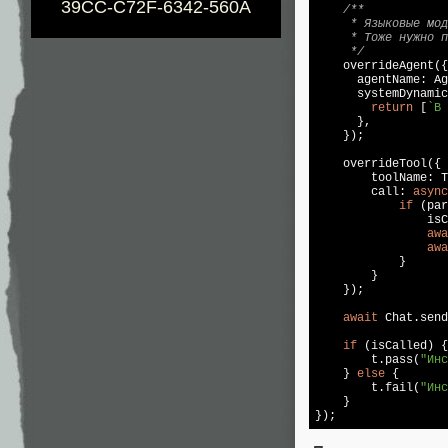
39CC-C72F-6342-560A
/**

     * Языковые мод
     * Тоже нужно п
     */

    overrideAgent({

      agentName: Ag
      systemDynamic
return
 [
`В 
      },

    });

    overrideTool({

        toolName: T
        call: 
async
if
 (par
                isC
awa
awa
            }

        }

    });

await
 Chat.send
if
 (isCalled) {

        t.pass(
"Инс
    } 
else
 {

        t.fail(
"Инс
    }

});