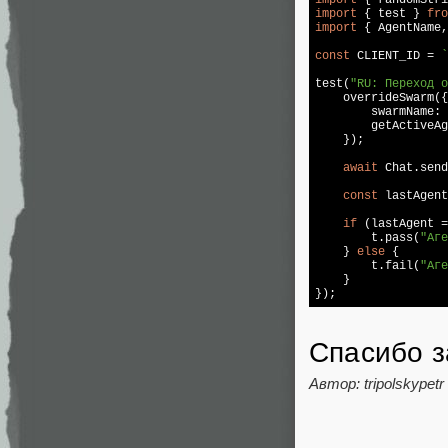
import
 { test } 
fro
import
 { AgentName,
const
 CLIENT_ID = 
`
test(
"RU: Переход о
    overrideSwarm({

        swarmName: 
        getActiveAg
    });

await
 Chat.send
const
 lastAgent
if
 (lastAgent =
        t.pass(
"Аге
    } 
else
 {

        t.fail(
"Аге
    }

});
Спасибо з
Автор: tripolskypetr