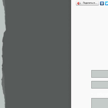
Поделиться…
* - обя