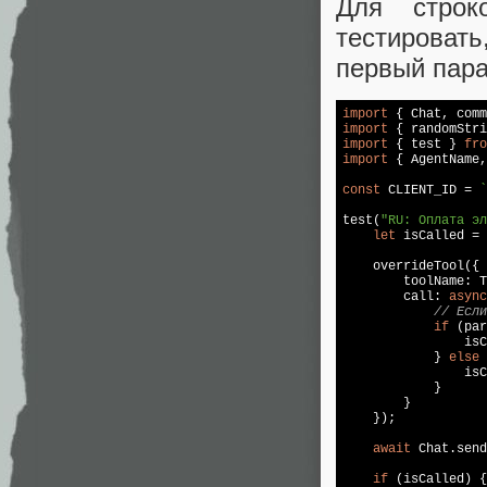
Для стро
тестировать
первый пара
import
 { Chat, comm
import
 { randomStri
import
 { test } 
fro
import
 { AgentName,
const
 CLIENT_ID = 
`
test(
"RU: Оплата эл
let
 isCalled = 
    overrideTool({

        toolName: T
        call: 
async
// Есл
if
 (par
                isC
            } 
else
                isC
            }

        }

    });

await
 Chat.send
if
 (isCalled) {
