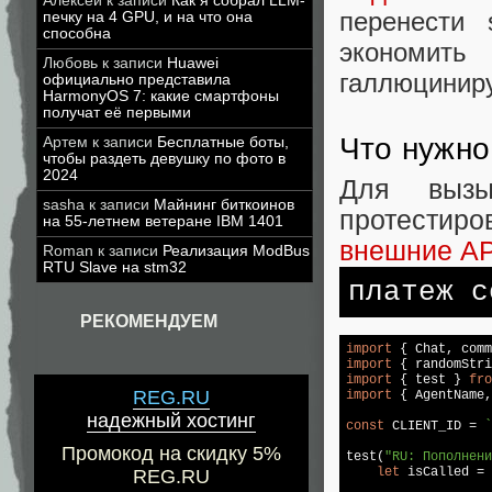
Алексей
к записи
Как я собрал LLM-
перенести 
печку на 4 GPU, и на что она
способна
экономить
Любовь
к записи
Huawei
галлюцинир
официально представила
HarmonyOS 7: какие смартфоны
получат её первыми
Что нужно
Артем
к записи
Бесплатные боты,
чтобы раздеть девушку по фото в
2024
Для вызы
sasha
к записи
Майнинг биткоинов
протестиро
на 55-летнем ветеране IBM 1401
внешние AP
Roman
к записи
Реализация ModBus
RTU Slave на stm32
платеж с
РЕКОМЕНДУЕМ
import
 { Chat, comm
import
 { randomStri
import
 { test } 
fro
REG.RU
import
 { AgentName,
надежный хостинг
const
 CLIENT_ID = 
`
Промокод на скидку 5%
test(
"RU: Пополнени
let
 isCalled = 
REG.RU