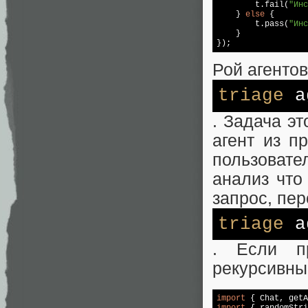
        t.fail(
"Инс
    } 
else
 {

        t.pass(
"Инс
    }

});
Рой агентов
triage
a
. Задача эт
агент из п
пользовате
анализ что
запрос, пе
triage
a
. Если пр
рекурсивны
import
 { Chat, getA
import
 { randomStri