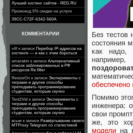
Лучший хостинг сайтов - REG.RU
Промокод 5% скидки на услуги
39CC-C72F-6342-560A
Без тестов 
КОММЕНТАРИИ
состояния м
v4f
к записи
Перебор IP-адресов на
как надо,
хостинге — и как с этим бороться
например
amarakin
к записи
Альтернативный
список заблокированных в РФ
поздоров
ресурсов Re:filter
математич
ResizeOn
к записи
Эксперименты с
тиграми и другие способы
обеспечено 
преподавать программирование
студентам, которым скучно
Помимо этог
Text2Vid
к записи
Эксперименты с
тиграми и другие способы
инженера: 
преподавать программирование
свои промпт
студентам, которым скучно
же, это х
всым
к записи
Развёртывание своего
MTProxy Telegram со статистикой
модели
на 