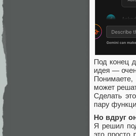
Под конец д
идея — очен
Понимаете, 
может решат
Сделать эт
пару функци
Но вдруг о
Я решил под
это просто 