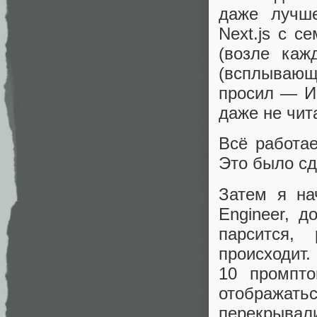
даже лучше
Next.js с с
(возле каж
(всплываю
просил — ИИ
даже не чит
Всё работае
Это было сд
Затем я на
Engineer, 
парсится,
происходит.
10 промпто
отображат
перекрыва