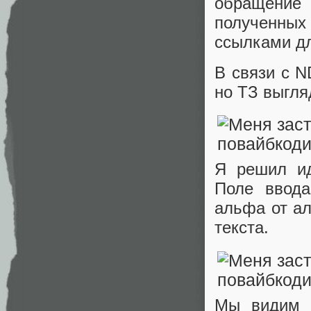
обращение 
полученных
ссылками д
В связи с N
но ТЗ выгля
Я решил ид
Поле ввода
альфа от ал
текста.
Мы видим 