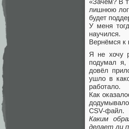
«Зачем? В т
лишнюю логи
будет подде
У меня тогд
научился.
Вернёмся к
Я не хочу 
подумал я,
довёл прил
ушло в как
работало.
Как оказало
додумывало
CSV-файл.
Каким обра
делает ли п