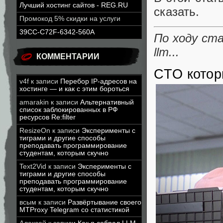
Лучший хостинг сайтов - REG.RU
сказать.
Промокод 5% скидки на услуги
39CC-C72F-6342-560A
По ходу ста
llm...
КОММЕНТАРИИ
CTO котор
v4f
к записи
Перебор IP-адресов на
хостинге — и как с этим бороться
amarakin
к записи
Альтернативный
список заблокированных в РФ
ресурсов Re:filter
ResizeOn
к записи
Эксперименты с
тиграми и другие способы
преподавать программирование
студентам, которым скучно
Text2Vid
к записи
Эксперименты с
тиграми и другие способы
преподавать программирование
студентам, которым скучно
всым
к записи
Развёртывание своего
MTProxy Telegram со статистикой