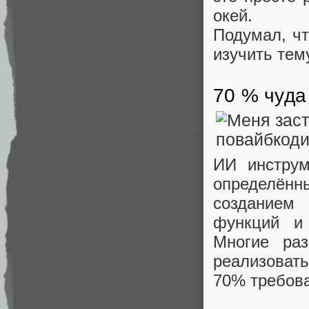
окей.
Подумал, ч
изучить тем
70 % чуда
ИИ инструм
определён
созданием
функций и
Многие раз
реализоват
70% требов