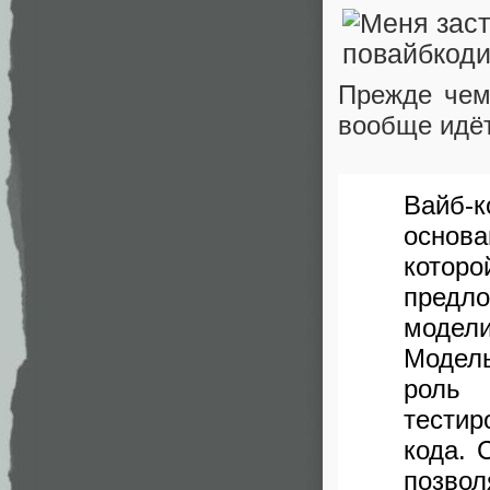
Прежде чем
вообще идёт
Вайб-к
основа
которо
предло
модел
Модел
роль 
тести
кода. 
позво