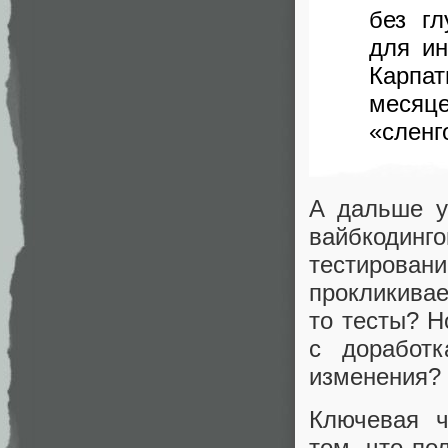
без г
для и
Карпа
месяц
«сленг
А дальше у
вайбкодин
тестирова
прокликивае
то тесты? Н
с доработ
изменения?
Ключевая ч
том, что по