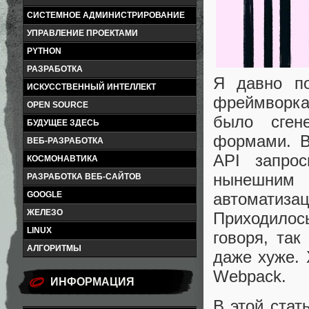
СИСТЕМНОЕ АДМИНИСТРИРОВАНИЕ
УПРАВЛЕНИЕ ПРОЕКТАМИ
PYTHON
РАЗРАБОТКА
Я давно по
ИСКУССТВЕННЫЙ ИНТЕЛЛЕКТ
фреймворка
OPEN SOURCE
было сген
БУДУЩЕЕ ЗДЕСЬ
формами. B
ВЕБ-РАЗРАБОТКА
API запро
КОСМОНАВТИКА
нынешним
РАЗРАБОТКА ВЕБ-САЙТОВ
автоматиза
GOOGLE
ЖЕЛЕЗО
Приходило
LINUX
говоря, та
АЛГОРИТМЫ
даже хуже. 
Webpack.
ИНФОРМАЦИЯ
В этой стат