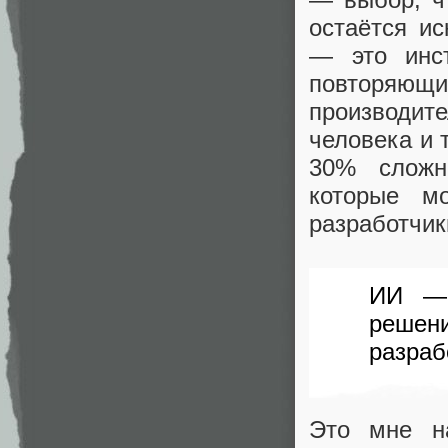
остаётся ис
— это инст
повторя
производи
человека и 
30% сложн
которые м
разработчик
ИИ — 
решен
разраб
Это мне на