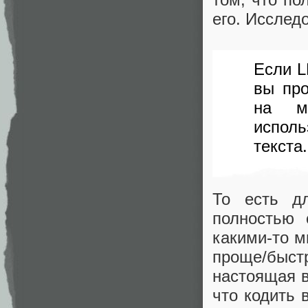
его. Исслед
Если L
вы про
на м
испол
текста.
То есть д
полностью 
какими-то м
проще/быст
настоящая в
что кодить 