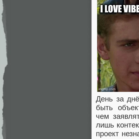
День за днё
быть объек
чем заявля
лишь контек
проект незн