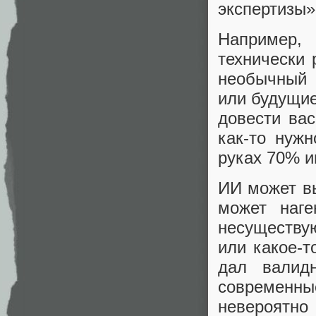
экспертизы»
Например,
технически 
необычный 
или будущие
довести ва
как-то нуж
руках 70% и
ИИ может вы
может наге
несуществую
или какое-т
дал валид
современн
невероятн