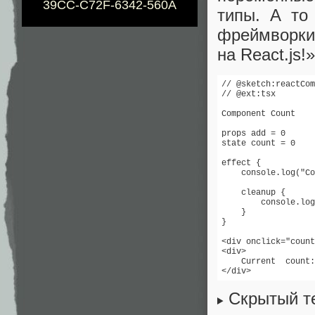
39CC-C72F-6342-560A
типы. А то
фреймворки
на React.js!
// @sketch:reactCom
// @ext:tsx

Component Count

props add = 0

state count = 0

effect {

    console.log("Co
    cleanup {

        console.log
    }

}

<div onclick="count
<div>

    Current  count:
</div>
Скрытый т