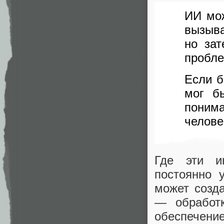
ИИ мож
вызыва
но за
пробле
Если б
мог б
поним
челове
Где эти и
постоянно 
может созд
— обработк
обеспечени