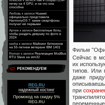
Алексей
к записи
Как я собрал LLM-
печку на 4 GPU, и на что она
способна
Любовь
к записи
Huawei
официально представила
HarmonyOS 7: какие смартфоны
получат её первыми
Артем
к записи
Бесплатные боты,
чтобы раздеть девушку по фото в
2024
sasha
к записи
Майнинг биткоинов
на 55-летнем ветеране IBM 1401
Фильм "Офи
Roman
к записи
Реализация ModBus
Сейчас в мо
RTU Slave на stm32
их использу
РЕКОМЕНДУЕМ
типов. Или 
даже прид
описываешь 
REG.RU
при
сохране
надежный хостинг
транспиля
Промокод на скидку 5%
REG.RU
переменные 