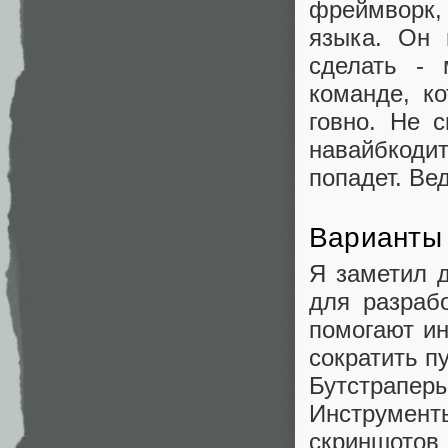
фреймворк, 
языка. Он 
сделать - 
команде, к
говно. Не 
навайбкоди
попадет. Ве
Варианты 
Я заметил 
для разраб
помогают ин
сократить п
Бутстраперы
Инструмен
скриншотов