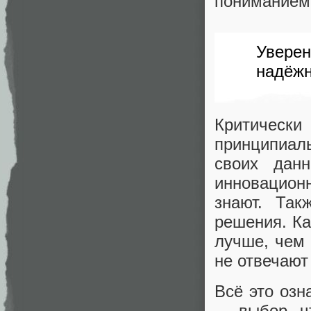
пониманием 
Увере
надёжн
Критическ
принципиаль
своих дан
инновацион
знают. Так
решения. Ка
лучше, чем 
не отвечают
Всё это озн
— выбор, чт