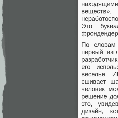
находящим
веществ»
неработосп
Это букв
фрондендера
По словам 
первый взг
разработчик
его исполь
веселье. 
сшивает ша
человек мо
решение до
это, увид
дизайн, к