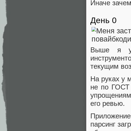
Иначе зачем
День 0
Выше я уп
инструмент
текущим во
На руках у 
не по ГОСТ 
упрощениям
его ревью.
Приложени
парсинг заг