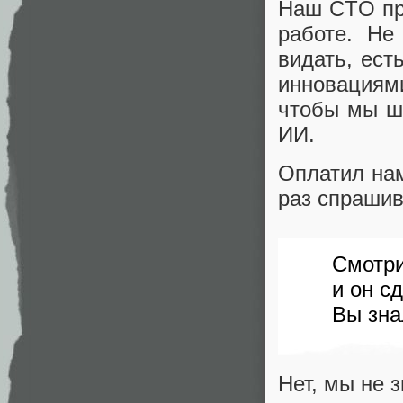
Наш CTO пр
работе. Не
видать, ест
инновациями
чтобы мы ш
ИИ.
Оплатил нам
раз спрашив
Смотри
и он сд
Вы зна
Нет, мы не 