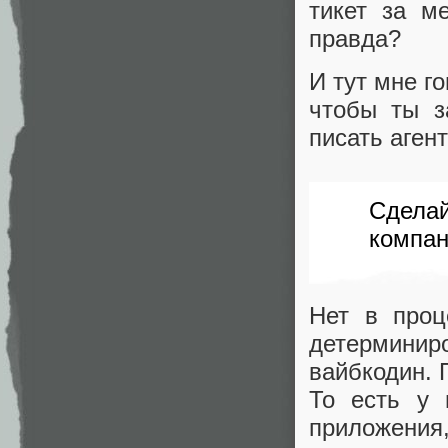
тикет за м
правда?
И тут мне г
чтобы ты з
писать аген
Сдела
компан
Нет в проц
детерминир
вайбкодин. 
То есть у 
приложения,