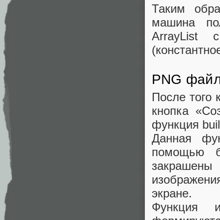
Таким обра
машина по
ArrayList
(константно
PNG файлы
После того 
кнопка «Со
функция bui
Данная фун
помощью 
закрашены
изображени
экране.
Функция и