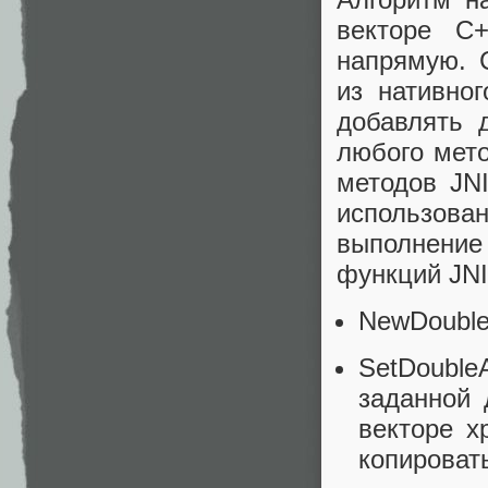
векторе С
напрямую. 
из нативно
добавлять 
любого мето
методов JN
использова
выполнение
функций JNI
NewDouble
SetDouble
заданной 
векторе х
копироват