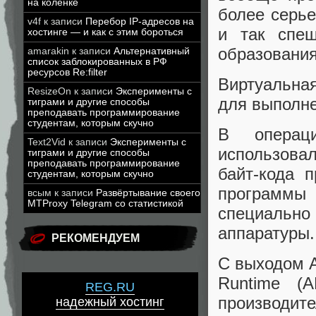
на коленке
более серье
v4f
к записи
Перебор IP-адресов на
и так спеш
хостинге — и как с этим бороться
образования
amarakin
к записи
Альтернативный
список заблокированных в РФ
ресурсов Re:filter
Виртуальная
ResizeOn
к записи
Эксперименты с
для выполн
тиграми и другие способы
преподавать программирование
студентам, которым скучно
В операц
Text2Vid
к записи
Эксперименты с
использова
тиграми и другие способы
преподавать программирование
байт-кода 
студентам, которым скучно
программы 
всым
к записи
Развёртывание своего
MTProxy Telegram со статистикой
специально 
аппаратуры.
РЕКОМЕНДУЕМ
С выходом An
Runtime (
REG.RU
производите
надежный хостинг