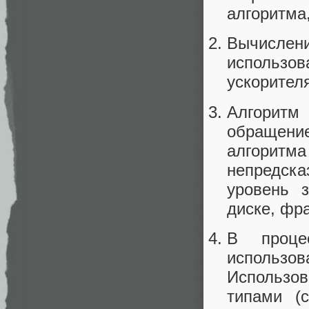
алгоритма
Вычислени
использо
ускорител
Алгоритм
обращение
алгори
непредск
уровень 
диске, фр
В проце
использ
Использов
типами (