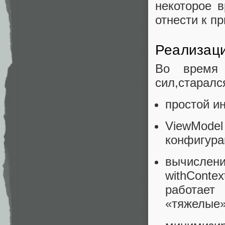
некоторое 
отнести к п
Реализац
Во время 
сил,старалс
простой и
ViewMod
конфигура
вычислен
withContex
работает
«тяжелые»