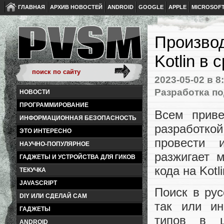
ГЛАВНАЯ
АРХИВ НОВОСТЕЙ
ANDROID
GOOGLE
APPLE
MICROSOF
Производ
Kotlin в
2023-05-02
в 8
Разработка по
НОВОСТИ
ПРОГРАММИРОВАНИЕ
Всем приве
ИНФОРМАЦИОННАЯ БЕЗОПАСНОСТЬ
разработк
ЭТО ИНТЕРЕСНО
провести 
НАУЧНО-ПОПУЛЯРНОЕ
разжигает 
ГАДЖЕТЫ И УСТРОЙСТВА ДЛЯ ГИКОВ
кода на Kotl
ТЕКУЧКА
JAVASCRIPT
Поиск в рус
DIY ИЛИ СДЕЛАЙ САМ
так или ин
ГАДЖЕТЫ
типов в ц
ANDROID