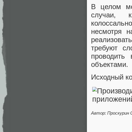
В целом мо
случаи, к
колоссаль
несмотря н
реализоват
требуют сл
проводить
объектами.
Исходный ко
Автор: Проскурин 