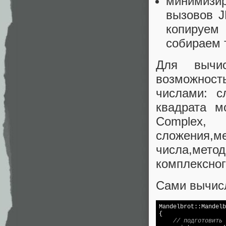
минимизир
вызовов J
копируем
собираем 
Для вычис
возможнос
числами: с
квадрата м
Complex,
сложения,м
числа,мет
комплексног
Сами вычисл
Mandelbrot::Mandelb
{

// подготовить 