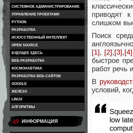
классичес
СИСТЕМНОЕ АДМИНИСТРИРОВАНИЕ
приводят к
УПРАВЛЕНИЕ ПРОЕКТАМИ
слишком выс
PYTHON
РАЗРАБОТКА
Поиск сред
ИСКУССТВЕННЫЙ ИНТЕЛЛЕКТ
англоязычн
OPEN SOURCE
[1]
,
[2]
,
[3]
,
[4]
БУДУЩЕЕ ЗДЕСЬ
быстрое пре
ВЕБ-РАЗРАБОТКА
работ речь и
КОСМОНАВТИКА
РАЗРАБОТКА ВЕБ-САЙТОВ
В
руководст
GOOGLE
условий, ко
ЖЕЛЕЗО
LINUX
АЛГОРИТМЫ
Squeeze
low lat
ИНФОРМАЦИЯ
computa