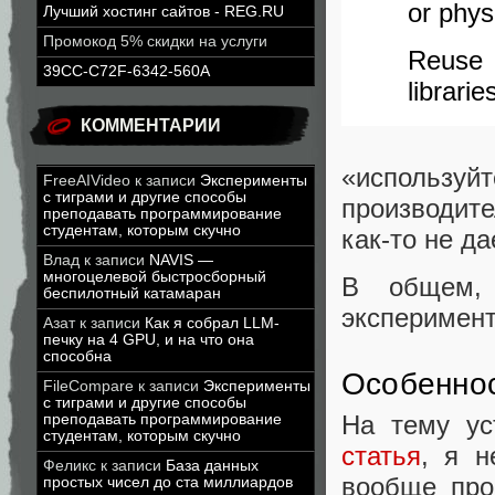
or phys
Лучший хостинг сайтов - REG.RU
Промокод 5% скидки на услуги
Reuse
39CC-C72F-6342-560A
librarie
КОММЕНТАРИИ
«использ
FreeAIVideo
к записи
Эксперименты
с тиграми и другие способы
производит
преподавать программирование
студентам, которым скучно
как-то не д
Влад
к записи
NAVIS —
многоцелевой быстросборный
В общем,
беспилотный катамаран
эксперимент
Азат
к записи
Как я собрал LLM-
печку на 4 GPU, и на что она
способна
Особенно
FileCompare
к записи
Эксперименты
с тиграми и другие способы
На тему ус
преподавать программирование
студентам, которым скучно
статья
, я н
Феликс
к записи
База данных
вообще про
простых чисел до ста миллиардов