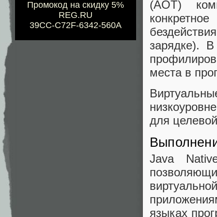
(AOT) ком
Промокод на скидку 5%
REG.RU
конкретное
39CC-C72F-6342-560A
бездействия
зарядке). В
профилиров
места в про
Виртуальн
низкоуровн
для целево
Выполнени
Java Nativ
позволяющ
виртуальн
приложени
языках прог