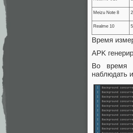
Meizu Note 8
2
Realme 10
5
Время изме
APK генерир
Во время 
наблюдать и