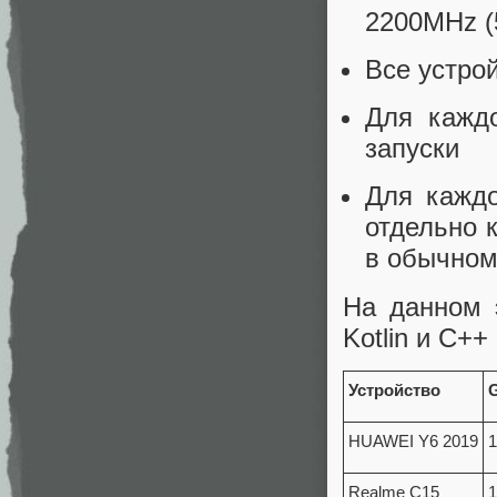
2200MHz (
Все устро
Для каждо
запуски
Для каждо
отдельно 
в обычно
На данном 
Kotlin и С++
Устройство
HUAWEI Y6 2019
1
Realme C15
1