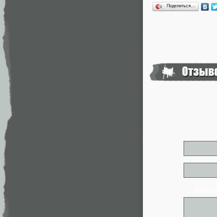
Поделиться…
* - обя