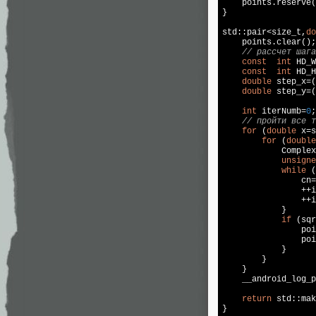
    points.reserve(
}

std::pair<size_t,
do
    points.clear();

// рассчет шага
const
int
 HD_W
const
int
 HD_H
double
 step_x=(
double
 step_y=(
int
 iterNumb=
0
;

// пройти все т
for
 (
double
 x=s
for
 (
double
            Complex
unsigne
while
 (
                cn=
                ++i
                ++i
            }

if
 (sqr
                poi
                poi
            }

        }

    }

    __android_log_p
return
 std::mak
}