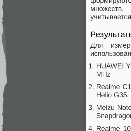
формируют
множеств
учитывается
Результат
Для измер
использован
HUAWEI Y6
MHz
Realme C1
Helio G35,
Meizu Not
Snapdrago
Realme 10