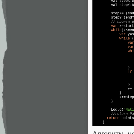
        val stepX:D
        val stepY:D
        stepX= (end
        stepY=(endY
// пройти в
var
 x=start
while
(x<=en
var
 y=s
while
 (
var
var
whi
                   
                   
                   
                }

if
 
                   
                   
                }

                y+=
            }

            x+=step
        }

        Log.d(
"Nati
//return Pa
return
 points

    }
Алгоритм н