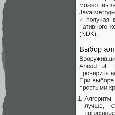
можно вызы
Java-методы
и получая 
нативного к
(NDK).
Выбор ал
Вооруживши
Ahead of 
проверить в
При выборе 
простыми к
Алгоритм
лучше, о
погрешн