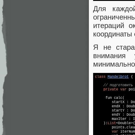
Для каждой
ограниченн
итераций о
координаты 
Я не стара
внимания 
минимально 
class
Mandelbrot
{

// подготовить 
private
var
 poi
     fun calc(

        startX : Do
        endX : Doub
        startY : Do
        endY : Doub
        maxIter : I
    ):
List
<Double>{

        points.clea
var
 iterNum