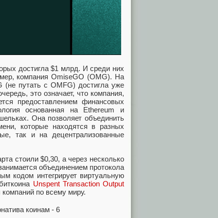
орых достигла $1 млрд. И среди них
ример, компания OmiseGO (OMG). На
G (не путать с OMFG) достигла уже
очередь, это означает, что компания,
ется предоставлением финансовых
логия основанная на Ethereum и
шельках. Она позволяет объединить
ени, которые находятся в разных
ые, так и на децентрализованные
рта стоили $0,30, а через несколько
 занимается объединением протокола
ным кодом интегрирует виртуальную
 биткоина
Unspent Transaction Output
 компаний по всему миру.