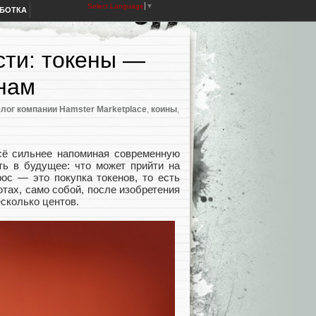
Select Language
▼
АБОТКА
сти: токены —
нам
лог компании Hamster Marketplace
,
коины
,
сё сильнее напоминая современную
ть в будущее: что может прийти на
ос — это покупка токенов, то есть
тах, само собой, после изобретения
сколько центов.