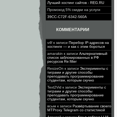
Лучший хостинг сайтов - REG.RU
Промокод 5% скидки на услуги
39CC-C72F-6342-560A
КОММЕНТАРИИ
v4f
к записи
Перебор IP-адресов на
хостинге — и как с этим бороться
amarakin
к записи
Альтернативный
список заблокированных в РФ
ресурсов Re:filter
ResizeOn
к записи
Эксперименты с
тиграми и другие способы
преподавать программирование
студентам, которым скучно
Text2Vid
к записи
Эксперименты с
тиграми и другие способы
преподавать программирование
студентам, которым скучно
всым
к записи
Развёртывание своего
MTProxy Telegram со статистикой