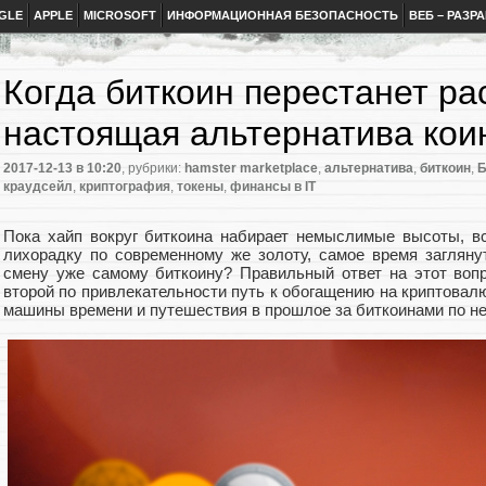
GLE
APPLE
MICROSOFT
ИНФОРМАЦИОННАЯ БЕЗОПАСНОСТЬ
ВЕБ – РАЗР
Когда биткоин перестанет ра
настоящая альтернатива кои
2017-12-13
в 10:20
, рубрики:
hamster marketplace
,
альтернатива
,
биткоин
,
Б
краудсейл
,
криптография
,
токены
,
финансы в IT
Пока хайп вокруг биткоина набирает немыслимые высоты, в
лихорадку по современному же золоту, самое время загляну
смену уже самому биткоину? Правильный ответ на этот вопр
второй по привлекательности путь к обогащению на криптовалю
машины времени и путешествия в прошлое за биткоинами по не