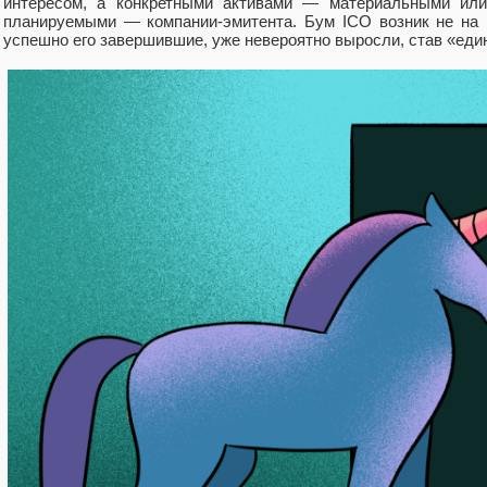
интересом, а конкретными активами — материальными ил
планируемыми — компании-эмитента. Бум ICO возник не на 
успешно его завершившие, уже невероятно выросли, став «еди