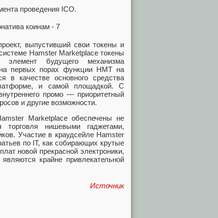
омента проведения ICO.
проект, выпустивший свои токены и
осистеме Hamster Marketplace токены
 элемент будущего механизма
, на первых порах функции HMT на
я в качестве основного средства
латформе, и самой площадкой. С
внутреннего промо — приоритетный
росов и другие возможности.
amster Marketplace обеспечены не
я торговля нишевыми гаджетами,
иков. Участие в краудсейле Hamster
атьев по IT, как собирающих крутые
плат новой прекрасной электроники,
являются крайне привлекательной
Источник