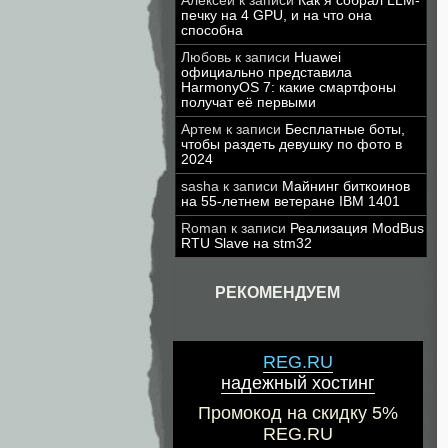
Алексей
к записи
Как я собрал LLM-
печку на 4 GPU, и на что она
способна
Любовь
к записи
Huawei
официально представила
HarmonyOS 7: какие смартфоны
получат её первыми
Артем
к записи
Бесплатные боты,
чтобы раздеть девушку по фото в
2024
sasha
к записи
Майнинг биткоинов
на 55-летнем ветеране IBM 1401
Roman
к записи
Реализация ModBus
RTU Slave на stm32
РЕКОМЕНДУЕМ
REG.RU
надежный хостинг
Промокод на скидку 5%
REG.RU