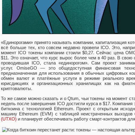
«Единорогами» принято называть компании, капитализация кот
всё больше тех, кто совсем недавно провели ICO. Это, нап
момент ICO токены компании стоили $0,27. Сейчас цена OM
$11. Это означает, что курс вырос более чем в 40 раз. В свою 
проводившая ICO, стала «единорогом». Сам проект занима
услуг. OmiseGO — это общедоступная финансовая техно
предназначенная для использования в обычных цифровых ко
обмен валют и платёжные услуги в режиме реального врем
юрисдикциях и организационных хранилищах как на фиатн
криптовалюты.
То же самое можно сказать и о Qtum, чьи токены на момент ста
недель после завершения ICO достигли курса в $17. Компания
биткоина с технологией Ethereum. Проект с открытым исход
машину Ethereum (EVM) с таблицей неистраченных выходов
(UTXO)
и планирует обеспечивать работу смарт-контрактов для