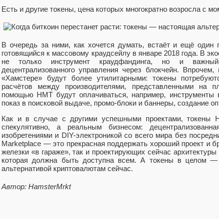
Есть и другие токены, цена которых многократно возросла с м
В очередь за ними, как хочется думать, встаёт и ещё один 
готовящийся к массовому краудсейлу в январе 2018 года. В эк
не только инструмент краудфандинга, но и важный
децентрализованного управления через блокчейн. Впрочем
«Хамстере» будут более утилитарными: токены потребуютс
расчётов между производителями, представленными на п
помощью HMT будут оплачиваться, например, инструменты 
показ в поисковой выдаче, промо-блоки и баннеры, создание оп
Как и в случае с другими успешными проектами, токены H
спекулятивно, а реальным бизнесом: децентрализованна
изобретениями и DIY-электроникой со всего мира без посредн
Marketplace — это прекрасная поддержать хороший проект и бр
железки «в гараже», так и проектирующих сейчас архитектуры 
которая должна быть доступна всем. А токены в целом — 
альтернативой криптовалютам сейчас.
Автор: HamsterMrkt