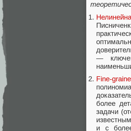
теоретичес
Нелинейн
Писничен
практич
оптимальн
доверител
— ключе
наименьши
Fine-grain
полиноми
доказател
более де
задачи (о
известным
и с боле