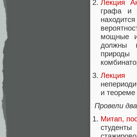
Лекция Ан
графа и 
находится
вероятнос
мощные и
должны п
природы
комбинато
Лекция
непериоди
и теореме
Провели дв
Митап, по
студент
стажирово