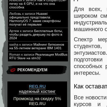
Алексей
к записи
Как я собрал LLM-
печку на 4 GPU, и на что она
способна
Для всех, 
Любовь
к записи
Huawei
широком см
официально представила
индустриа
HarmonyOS 7: какие смартфоны
получат её первыми
машинного о
Артем
к записи
Бесплатные боты,
чтобы раздеть девушку по фото в
Спектр ме
2024
sasha
к записи
Майнинг биткоинов
студентов,
на 55-летнем ветеране IBM 1401
энтузиасто
Roman
к записи
Реализация ModBus
подготовк
RTU Slave на stm32
способных 
РЕКОМЕНДУЕМ
интересы.
Как остава
REG.RU
надежный хостинг
Все новости
Промокод на скидку 5%
курсов и 
REG.RU