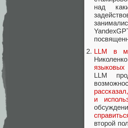
над как
задейств
занимали
YandexGPT
посвящен
LLM в ма
Николен
языковых
LLM про
возможно
рассказал
и исполь
обсужде
справитьс
второй по