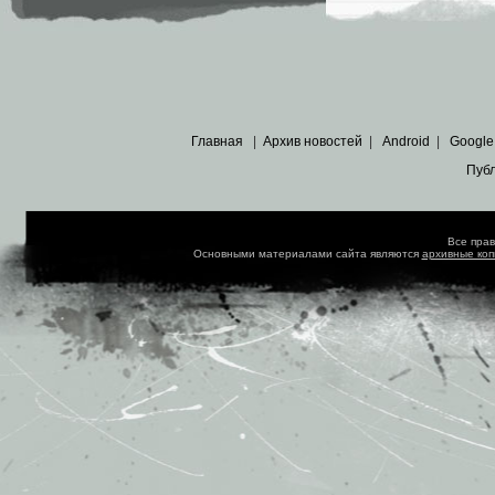
Главная
|
Архив новостей
|
Android
|
Google
Пуб
Все пра
Основными материалами сайта являются
архивные ко