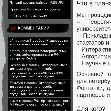
Что в план
Лучший хостинг сайтов - REG.RU
Промокод 5% скидки на услуги
Мы проводим
39CC-C72F-6342-560A
– Теорети
университет
КОММЕНТАРИИ
– Прикладн
v4f
к записи
Перебор IP-адресов на
стартапов и
хостинге — и как с этим бороться
– Интеракти
amarakin
к записи
Альтернативный
список заблокированных в РФ
– Алгоритми
ресурсов Re:filter
– Научные 
ResizeOn
к записи
Эксперименты с
тиграми и другие способы
преподавать программирование
Основной л
студентам, которым скучно
для петерб
Text2Vid
к записи
Эксперименты с
Фонтанки, д
тиграми и другие способы
преподавать программирование
партнёров и
студентам, которым скучно
всым
к записи
Развёртывание своего
MTProxy Telegram со статистикой
Для кого?