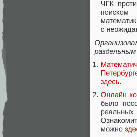
ЧГК проти
поиском
математик
с неожид
Организов
раздельным
Математи
Петербург
здесь
.
Онлайн ко
было посо
реальны
Ознакоми
можно
зде