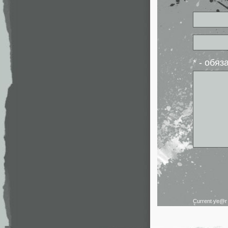
* - обя
Current ye@