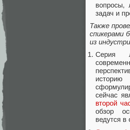
вопросы, 
задач и пр
Также пров
спикерами б
из индустри
Серия л
современ
перспект
историю
сформули
сейчас яв
второй ча
обзор ос
ведутся в 