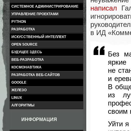
написал
Гал
СИСТЕМНОЕ АДМИНИСТРИРОВАНИЕ
УПРАВЛЕНИЕ ПРОЕКТАМИ
игнорирова
PYTHON
руководител
РАЗРАБОТКА
в ИД «Комм
ИСКУССТВЕННЫЙ ИНТЕЛЛЕКТ
OPEN SOURCE
Без м
БУДУЩЕЕ ЗДЕСЬ
ВЕБ-РАЗРАБОТКА
яркие
КОСМОНАВТИКА
не ста
РАЗРАБОТКА ВЕБ-САЙТОВ
и ерев
GOOGLE
В обще
ЖЕЛЕЗО
из лу
LINUX
профес
АЛГОРИТМЫ
своим 
ИНФОРМАЦИЯ
Уйти я