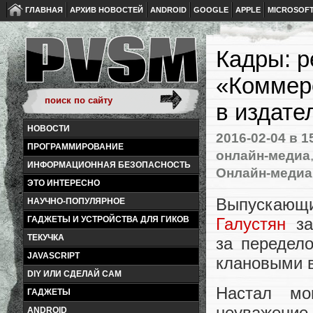
ГЛАВНАЯ
АРХИВ НОВОСТЕЙ
ANDROID
GOOGLE
APPLE
MICROSOF
Кадры: р
«Коммерс
в издате
НОВОСТИ
2016-02-04
в 1
ПРОГРАММИРОВАНИЕ
онлайн-медиа
ИНФОРМАЦИОННАЯ БЕЗОПАСНОСТЬ
Онлайн-медиа
ЭТО ИНТЕРЕСНО
Выпускающи
НАУЧНО-ПОПУЛЯРНОЕ
Галустян
за
ГАДЖЕТЫ И УСТРОЙСТВА ДЛЯ ГИКОВ
ТЕКУЧКА
за передело
JAVASCRIPT
клановыми 
DIY ИЛИ СДЕЛАЙ САМ
Настал мо
ГАДЖЕТЫ
неуважение
ANDROID