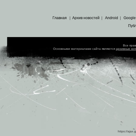
Главная
|
Архив новостей
|
Android
|
Google
Пуб
Все пра
Основными материалами сайта являются
архивные ко
https://ajax.