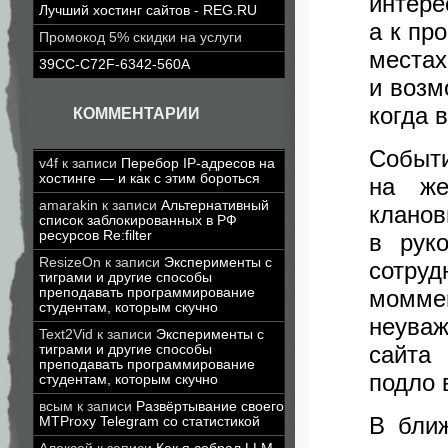
инте
Лучший хостинг сайтов - REG.RU
а к пр
Промокод 5% скидки на услуги
местах
39CC-C72F-6342-560A
и возм
когда 
КОММЕНТАРИИ
Событ
v4f
к записи
Перебор IP-адресов на
хостинге — и как с этим бороться
на же
amarakin
к записи
Альтернативный
клан
список заблокированных в РФ
ресурсов Re:filter
в рук
ResizeOn
к записи
Эксперименты с
сотруд
тиграми и другие способы
преподавать программирование
момме
студентам, которым скучно
неуваж
Text2Vid
к записи
Эксперименты с
сайта
тиграми и другие способы
преподавать программирование
подло 
студентам, которым скучно
всым
к записи
Развёртывание своего
В бли
MTProxy Telegram со статистикой