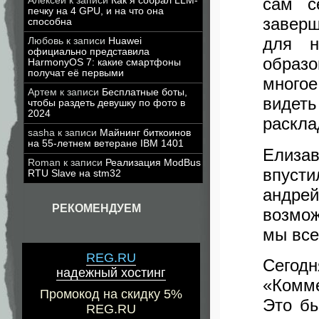
сам с
Алексей
к записи
Как я собрал LLM-
печку на 4 GPU, и на что она
заверш
способна
для н
Любовь
к записи
Huawei
официально представила
образ
HarmonyOS 7: какие смартфоны
получат её первыми
много
Артем
к записи
Бесплатные боты,
видет
чтобы раздеть девушку по фото в
2024
раскла
sasha
к записи
Майнинг биткоинов
на 55-летнем ветеране IBM 1401
Елиза
Roman
к записи
Реализация ModBus
впусти
RTU Slave на stm32
андрей
РЕКОМЕНДУЕМ
возмо
мы все
REG.RU
Сегод
надежный хостинг
«Комме
Промокод на скидку 5%
Это бы
REG.RU