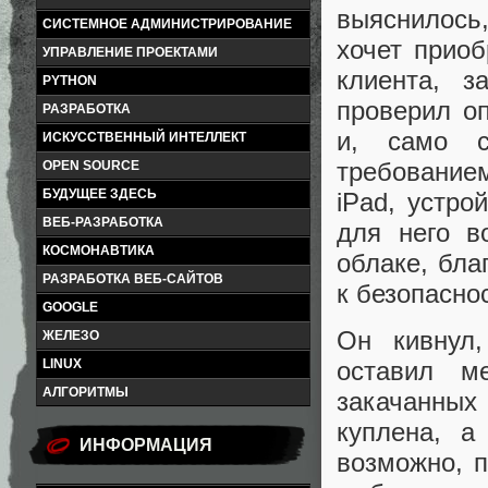
выяснилось,
СИСТЕМНОЕ АДМИНИСТРИРОВАНИЕ
хочет приоб
УПРАВЛЕНИЕ ПРОЕКТАМИ
клиента, з
PYTHON
проверил оп
РАЗРАБОТКА
и, само с
ИСКУССТВЕННЫЙ ИНТЕЛЛЕКТ
требование
OPEN SOURCE
БУДУЩЕЕ ЗДЕСЬ
iPad, устро
ВЕБ-РАЗРАБОТКА
для него в
КОСМОНАВТИКА
облаке, бла
РАЗРАБОТКА ВЕБ-САЙТОВ
к безопасно
GOOGLE
Он кивнул,
ЖЕЛЕЗО
оставил м
LINUX
АЛГОРИТМЫ
закачанных 
куплена, а
ИНФОРМАЦИЯ
возможно, 