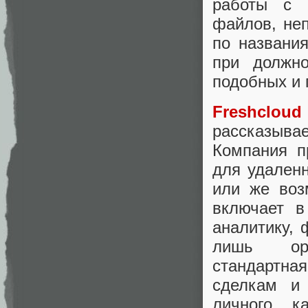
работы с 
файлов, не
по названи
при должн
подобных и 
Freshcloud
рассказывае
Компания п
для удаленн
или же воз
включает в
аналитику, 
лишь орг
стандартна
сделкам и
личного к