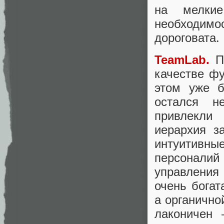
на мелки
необходимо
дороговата.
TeamLab.
По
качестве фу
этом уже 
остался н
привлекли
иерархия з
интуитивн
персонали
управления
очень бога
а органично
лаконичен 