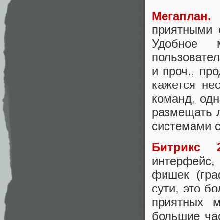
Мегаплан.
Б
приятными 
Удобное 
пользовател
и проч., пр
кажется не
команд, одн
размещать л
системами с
Битрикс 2
интерфейс,
фишек (граф
сути, это б
приятных 
большие ча