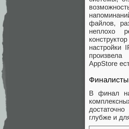
возможно
напоминани
файлов, ра
неплохо р
конструкт
настройки 
произвела
AppStore ес
Финалисты
В финал н
комплексн
достаточн
глубже и дл