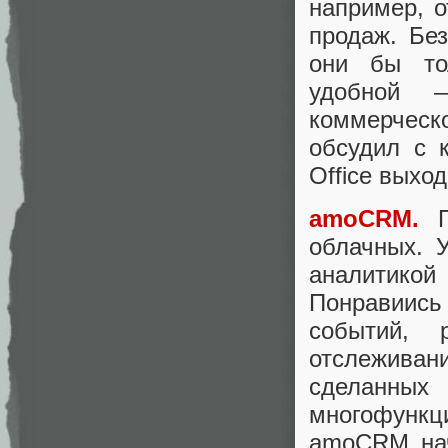
например, 
продаж. Бе
они бы то
удобной —
коммерческо
обсудил с 
Office выход
amoCRM.
По
облачных. 
аналитико
Понравиись
событий, 
отслежива
сделанных
многофункц
amoCRM нач