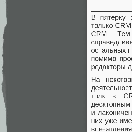
В пятерку 
только CRM,
CRM. Тем
справедли
остальных п
помимо про
редакторы д
На некотор
деятельност
толк в CR
десктопным
и лаконичен
них уже име
впечатления