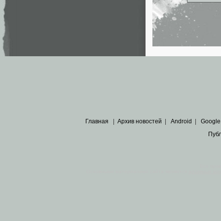
Главная
|
Архив новостей
|
Android
|
Google
Пуб
Все пра
Основными материалами сайта являются
архивные ко