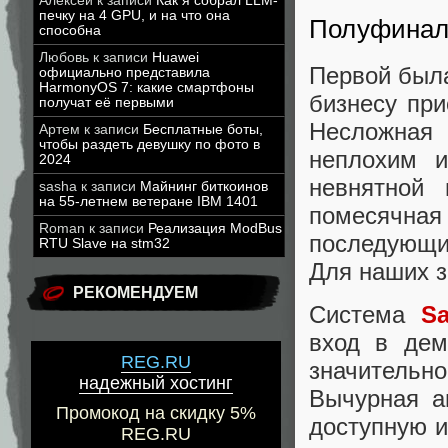
Алексей
к записи
Как я собрал LLM-
печку на 4 GPU, и на что она
Полуфинал
способна
Любовь
к записи
Huawei
Первой бы
официально представила
HarmonyOS 7: какие смартфоны
бизнесу пр
получат её первыми
Несложная
Артем
к записи
Бесплатные боты,
чтобы раздеть девушку по фото в
неплохим и
2024
невнятной 
sasha
к записи
Майнинг биткоинов
на 55-летнем ветеране IBM 1401
помесячная
Roman
к записи
Реализация ModBus
последующи
RTU Slave на stm32
Для наших з
РЕКОМЕНДУЕМ
Система
Sa
вход в дем
REG.RU
значитель
надежный хостинг
Вычурная а
Промокод на скидку 5%
доступную и
REG.RU