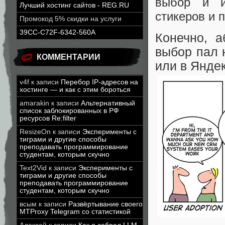
выбор и из
Лучший хостинг сайтов - REG.RU
стикеров и 
Промокод 5% скидки на услуги
39CC-C72F-6342-560A
Конечно, 
выбор пал н
КОММЕНТАРИИ
или в Яндек
v4f
к записи
Перебор IP-адресов на
хостинге — и как с этим бороться
amarakin
к записи
Альтернативный
список заблокированных в РФ
ресурсов Re:filter
ResizeOn
к записи
Эксперименты с
тиграми и другие способы
преподавать программирование
студентам, которым скучно
Text2Vid
к записи
Эксперименты с
тиграми и другие способы
преподавать программирование
студентам, которым скучно
всым
к записи
Развёртывание своего
MTProxy Telegram со статистикой