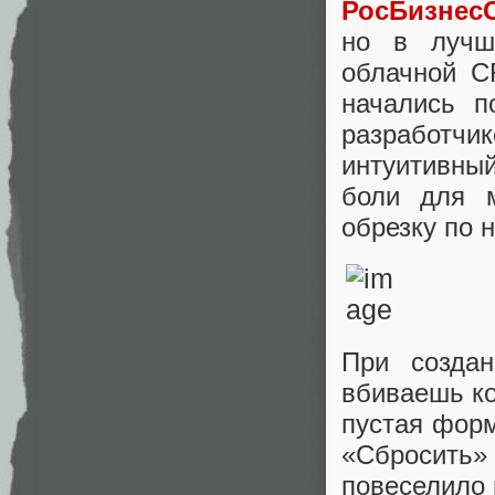
РосБизнес
но в лучш
облачной C
начались п
разработчи
интуитивный
боли для 
обрезку по 
При созда
вбиваешь ко
пустая форм
«Сбросить»
повеселило 