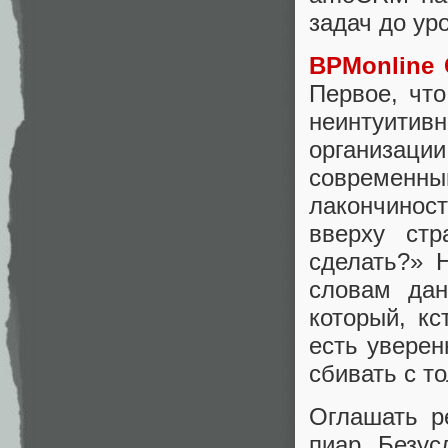
задач до ур
BPMonline
Первое, что
неинтуитив
организаци
современн
лакончиност
вверху ст
сделать?» 
словам да
который, кс
есть уверен
сбивать с то
Оглашать р
пиар. Безус