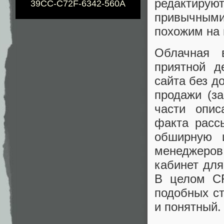
редактиру
39CC-C72F-6342-560A
привычны
похожим на 
Облачная
приятной д
сайта без д
продажи (за
части опис
факта расс
обширную и
менеджеров
кабинет для
В целом CR
подобных ст
и понятный.