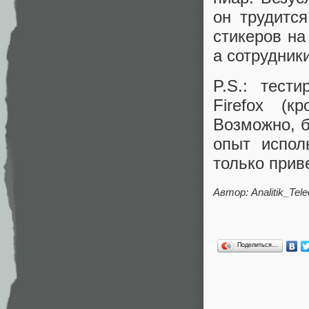
он трудится
стикеров на
а сотрудник
P.S.: тест
Firefox (к
Возможно, б
опыт испол
только прив
Автор: Analitik_Tel
Поделиться…