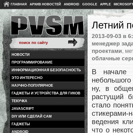
ГЛАВНАЯ
АРХИВ НОВОСТЕЙ
ANDROID
GOOGLE
APPLE
MICROSOF
Летний 
2013-09-03
в 6
менеджер зад
проектами
, ме
НОВОСТИ
облачные се
ПРОГРАММИРОВАНИЕ
В начале 
ИНФОРМАЦИОННАЯ БЕЗОПАСНОСТЬ
ЭТО ИНТЕРЕСНО
небольшого 
НАУЧНО-ПОПУЛЯРНОЕ
ну, в обще
ГАДЖЕТЫ И УСТРОЙСТВА ДЛЯ ГИКОВ
растущий б
ТЕКУЧКА
стало поня
JAVASCRIPT
стикерами-
DIY ИЛИ СДЕЛАЙ САМ
ведения кли
ГАДЖЕТЫ
что о некот
ANDROID