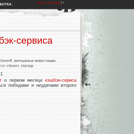
Select Language
▼
АБОТКА
бэк-сервиса
CloverR
,
венчурные инвестиции
,
етки:
cloverr
,
startup
т
о первом месяце
кэшбэк-сериса
ся победами и неудачами второго