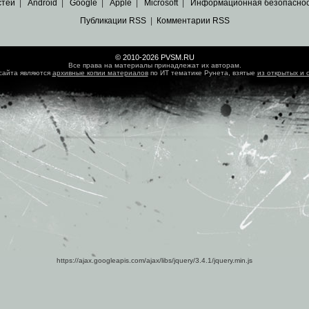
стей
|
Android
|
Google
|
Apple
|
Microsoft
|
Информационная безопасно
Публикации RSS
|
Комментарии RSS
© 2010-2026 PVSM.RU
Все права на материалы принадлежат их авторам.
сайта являются
архивные копии материалов
по ИТ тематике Рунета, взятые
из открытых и 
https://ajax.googleapis.com/ajax/libs/jquery/3.4.1/jquery.min.js