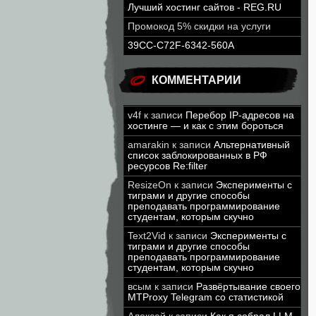
Лучший хостинг сайтов - REG.RU
Промокод 5% скидки на услуги
39CC-C72F-6342-560A
КОММЕНТАРИИ
v4f
к записи
Перебор IP-адресов на
хостинге — и как с этим бороться
amarakin
к записи
Альтернативный
список заблокированных в РФ
ресурсов Re:filter
ResizeOn
к записи
Эксперименты с
тиграми и другие способы
преподавать программирование
студентам, которым скучно
Text2Vid
к записи
Эксперименты с
тиграми и другие способы
преподавать программирование
студентам, которым скучно
всым
к записи
Развёртывание своего
MTProxy Telegram со статистикой