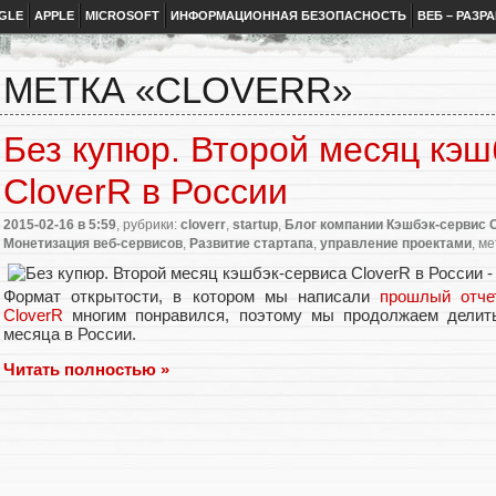
GLE
APPLE
MICROSOFT
ИНФОРМАЦИОННАЯ БЕЗОПАСНОСТЬ
ВЕБ – РАЗР
МЕТКА «CLOVERR»
Без купюр. Второй месяц кэш
CloverR в России
2015-02-16
в 5:59
, рубрики:
cloverr
,
startup
,
Блог компании Кэшбэк-сервис 
Монетизация веб-сервисов
,
Развитие стартапа
,
управление проектами
, м
Формат открытости, в котором мы написали
прошлый отче
CloverR
многим понравился, поэтому мы продолжаем делить
месяца в России.
Читать полностью »