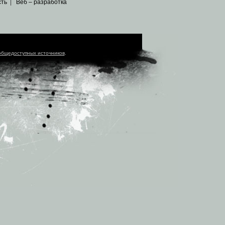
сть
|
Веб – разработка
общедоступных источников
.