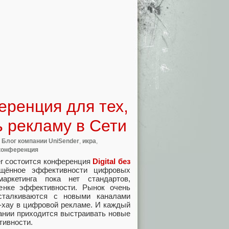
еренция для тех,
ь рекламу в Сети
,
Блог компании UniSender
,
икра
,
конференция
ober состоится конференция
Digital без
щённое эффективности цифровых
маркетинга пока нет стандартов,
енке эффективности. Рынок очень
сталкиваются с новыми каналами
-хау в цифровой рекламе. И каждый
ании приходится выстраивать новые
тивности.