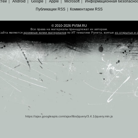
стей
|
Android
|
Google
|
Apple
|
Microsoft
|
Информационная безопасно
Публикации RSS
|
Комментарии RSS
© 2010-2026 PVSM.RU
Все права на материалы принадлежат их авторам.
сайта являются
архивные копии материалов
по ИТ тематике Рунета, взятые
из открытых и 
https://ajax.googleapis.com/ajax/libs/jquery/3.4.1/jquery.min.js