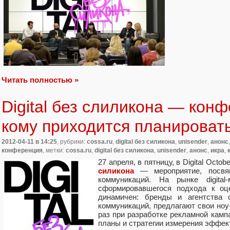
Читать полностью »
Digital без слиликона — конф
кому приходится планироват
2012-04-11
в 14:25
, рубрики:
cossa.ru
,
digital без силикона
,
unisender
,
анонс
конференция
, метки:
cossa.ru
,
digital без силикона
,
unisender
,
анонс
,
икра
,
27 апреля, в пятницу, в Digital Oct
силикона
— мероприятие, посвя
коммуникаций. На рынке digital-
сформировавшегося подхода к оц
динамичен: бренды и агентства 
коммуникаций, предлагают свои ноу
раз при разработке рекламной камп
планы и стратегии измерения эффек