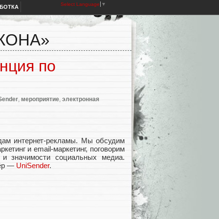
Select Language
▼
АБОТКА
ИКОНА»
енция по
Sender
,
мероприятие
,
электронная
дам интернет-рекламы. Мы обсудим
ркетинг и email-маркетинг, поговорим
, и значимости социальных медиа.
нёр —
UniSender
.