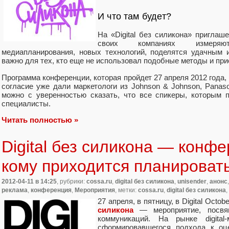
И что там будет?
На «Digital без силикона» приглаш
своих компаниях измеряют
медиапланирования, новых технологий, поделятся удачным 
важно для тех, кто еще не использовал подобные методы и пр
Программа конференции, которая пройдет 27 апреля 2012 года,
согласие уже дали маркетологи из Johnson & Johnson, Panasonic
можно с уверенностью сказать, что все спикеры, которым 
специалисты.
Читать полностью »
Digital без силикона — конфе
кому приходится планироват
2012-04-11
в 14:25
, рубрики:
cossa.ru
,
digital без силикона
,
unisender
,
анонс
реклама
,
конференция
,
Мероприятия
, метки:
cossa.ru
,
digital без силикона
,
27 апреля, в пятницу, в Digital Oct
силикона
— мероприятие, посвя
коммуникаций. На рынке digital-
сформировавшегося подхода к оц