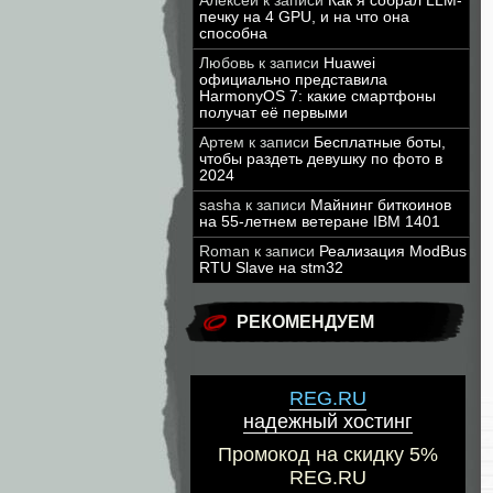
Алексей
к записи
Как я собрал LLM-
печку на 4 GPU, и на что она
способна
Любовь
к записи
Huawei
официально представила
HarmonyOS 7: какие смартфоны
получат её первыми
Артем
к записи
Бесплатные боты,
чтобы раздеть девушку по фото в
2024
sasha
к записи
Майнинг биткоинов
на 55-летнем ветеране IBM 1401
Roman
к записи
Реализация ModBus
RTU Slave на stm32
РЕКОМЕНДУЕМ
REG.RU
надежный хостинг
Промокод на скидку 5%
REG.RU