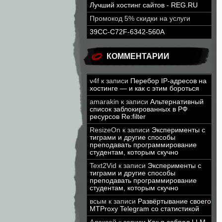
Лучший хостинг сайтов - REG.RU
Промокод 5% скидки на услуги
39CC-C72F-6342-560A
КОММЕНТАРИИ
v4f
к записи
Перебор IP-адресов на
хостинге — и как с этим бороться
amarakin
к записи
Альтернативный
список заблокированных в РФ
ресурсов Re:filter
ResizeOn
к записи
Эксперименты с
тиграми и другие способы
преподавать программирование
студентам, которым скучно
Text2Vid
к записи
Эксперименты с
тиграми и другие способы
преподавать программирование
студентам, которым скучно
всым
к записи
Развёртывание своего
MTProxy Telegram со статистикой