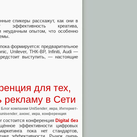
енные спикеры расскажут, как они в
 эффективность креатива,
и неудачным опытом, что особенно
иемы.
 пока формируется: предварительное
, Unilever, ТНК-BP, Infiniti, Audi —
предстоит выступить, — настоящие
ренция для тех,
ь рекламу в Сети
,
Блог компании UniSender
,
икра
,
Интернет-
unisender
,
анонс
,
икра
,
конференция
ober состоится конференция
Digital без
щённое эффективности цифровых
маркетинга пока нет стандартов,
енке эффективности. Рынок очень