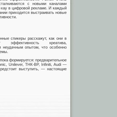
сталкиваются с новыми каналами
-хау в цифровой рекламе. И каждый
ании приходится выстраивать новые
тивности.
енные спикеры расскажут, как они в
 эффективность креатива,
и неудачным опытом, что особенно
иемы.
 пока формируется: предварительное
, Unilever, ТНК-BP, Infiniti, Audi —
предстоит выступить, — настоящие