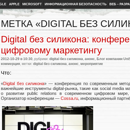
GLE
APPLE
MICROSOFT
ИНФОРМАЦИОННАЯ БЕЗОПАСНОСТЬ
ВЕБ – РАЗР
МЕТКА «DIGITAL БЕЗ СИЛ
Digital без силикона: конфер
цифровому маркетингу
2012-10-29
в 10:30
, рубрики:
digital без силикона
,
анонс
,
Блог компании Uni
коммерция
, метки:
digital без силикона
,
анонс
,
мероприятие
Что:
«
Digital без силикона
» — конференция по современным мето
важнейшие инструменты digital-рынка, такие как social media ма
о развитии public relations в современном цифровом мире
Организатор конференции —
Cossa.ru
, информационный парт