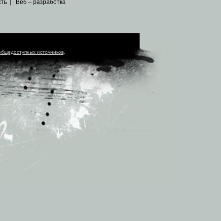
сть
|
Веб – разработка
общедоступных источников
.