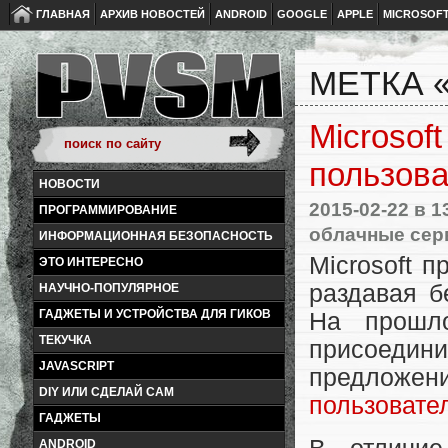
ГЛАВНАЯ
АРХИВ НОВОСТЕЙ
ANDROID
GOOGLE
APPLE
MICROSOF
МЕТКА 
Microsof
пользова
НОВОСТИ
2015-02-22
в 1
ПРОГРАММИРОВАНИЕ
облачные се
ИНФОРМАЦИОННАЯ БЕЗОПАСНОСТЬ
Microsoft 
ЭТО ИНТЕРЕСНО
раздавая б
НАУЧНО-ПОПУЛЯРНОЕ
ГАДЖЕТЫ И УСТРОЙСТВА ДЛЯ ГИКОВ
На прошл
ТЕКУЧКА
присоедини
JAVASCRIPT
предложе
DIY ИЛИ СДЕЛАЙ САМ
пользовате
ГАДЖЕТЫ
ANDROID