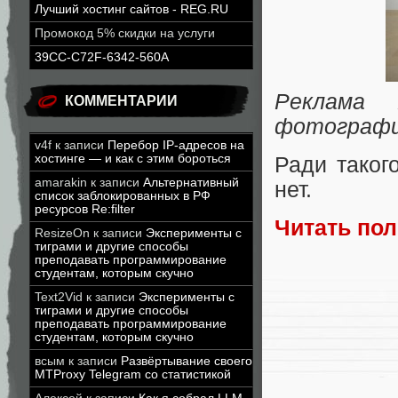
Лучший хостинг сайтов - REG.RU
Промокод 5% скидки на услуги
39CC-C72F-6342-560A
Реклама 
КОММЕНТАРИИ
фотографии
v4f
к записи
Перебор IP-адресов на
хостинге — и как с этим бороться
Ради таког
amarakin
к записи
Альтернативный
нет.
список заблокированных в РФ
ресурсов Re:filter
Читать по
ResizeOn
к записи
Эксперименты с
тиграми и другие способы
преподавать программирование
студентам, которым скучно
Text2Vid
к записи
Эксперименты с
тиграми и другие способы
преподавать программирование
студентам, которым скучно
всым
к записи
Развёртывание своего
MTProxy Telegram со статистикой