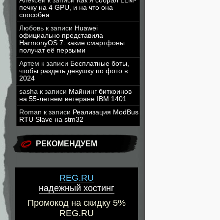
Алексей
к записи
Как я собрал LLM-
печку на 4 GPU, и на что она
способна
Любовь
к записи
Huawei
официально представила
HarmonyOS 7: какие смартфоны
получат её первыми
Артем
к записи
Бесплатные боты,
чтобы раздеть девушку по фото в
2024
sasha
к записи
Майнинг биткоинов
на 55-летнем ветеране IBM 1401
Roman
к записи
Реализация ModBus
RTU Slave на stm32
РЕКОМЕНДУЕМ
REG.RU
надежный хостинг
Промокод на скидку 5%
REG.RU