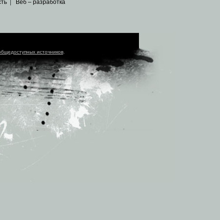
сть
|
Веб – разработка
общедоступных источников
.