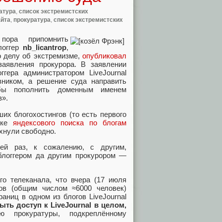
атура
,
список экстремистских
айта
,
прокуратура
,
список экстремистских
пора припомнить
логгер
nb_licantrop
,
о делу об экстремизме,
опубликовал
заявления прокурора. В заявлении
ггера администратором LiveJournal
евником, а решение суда направить
бы пополнить доменным именем
в».
их блогохостингов (то есть первого
тике
яндексового поиска по блогам
охнули свободно.
ей раз, к сожалению, с другим,
блоггером да другим прокурором —
о телеканала, что вчера (17 июля
ров (общим числом ≈6000 человек)
раниц в одном из блогов LiveJournal
ыть доступ к LiveJournal в целом,
 прокуратуры, подкреплённому