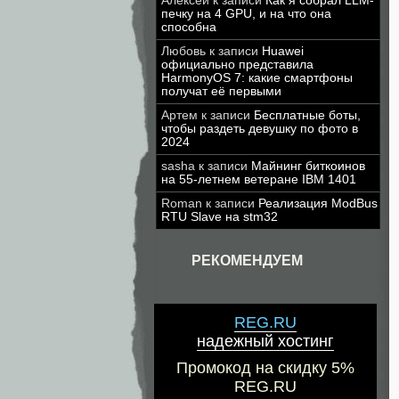
Алексей
к записи
Как я собрал LLM-
печку на 4 GPU, и на что она
способна
Любовь
к записи
Huawei
официально представила
HarmonyOS 7: какие смартфоны
получат её первыми
Артем
к записи
Бесплатные боты,
чтобы раздеть девушку по фото в
2024
sasha
к записи
Майнинг биткоинов
на 55-летнем ветеране IBM 1401
Roman
к записи
Реализация ModBus
RTU Slave на stm32
РЕКОМЕНДУЕМ
REG.RU
надежный хостинг
Промокод на скидку 5%
REG.RU