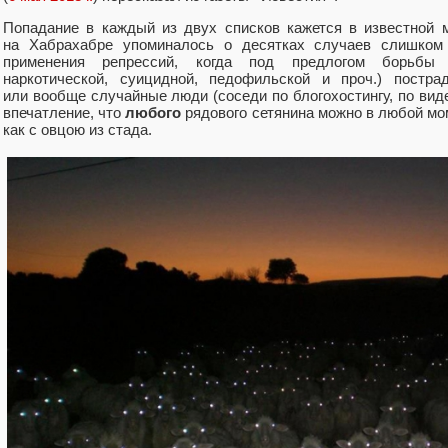
Попадание в каждый из двух списков кажется в известной 
на Хабрахабре упоминалось о десятках случаев слишком
применения репрессий, когда под предлогом борьбы с
наркотической, суицидной, педофильской и проч.) постр
или вообще случайные люди (соседи по блогохостингу, по виде
впечатление, что
любого
рядового сетянина можно в любой мом
как с овцою из стада.