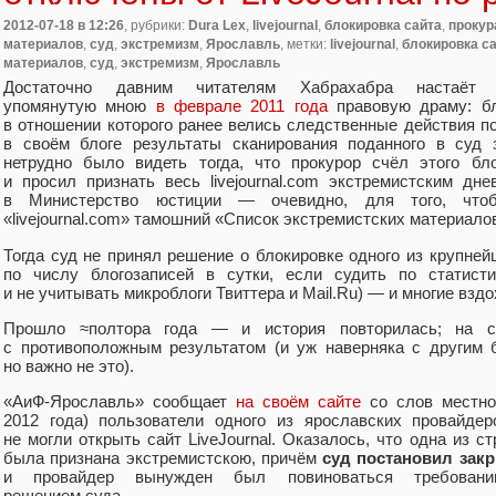
2012-07-18
в 12:26
, рубрики:
Dura Lex
,
livejournal
,
блокировка сайта
,
прокур
материалов
,
суд
,
экстремизм
,
Ярославль
, метки:
livejournal
,
блокировка с
материалов
,
суд
,
экстремизм
,
Ярославль
Достаточно давним читателям Хабрахабра настаёт 
упомянутую мною
в феврале 2011 года
правовую драму: б
в отношении которого ранее велись следственные действия п
в своём блоге результаты сканирования поданного в суд 
нетрудно было видеть тогда, что прокурор счёл этого бло
и просил признать весь livejournal.com экстремистским дн
в Министерство юстиции — очевидно, для того, что
«livejournal.com» тамошний «Список экстремистских материало
Тогда суд не принял решение о блокировке одного из крупнейш
по числу блогозаписей в сутки, если судить по статис
и не учитывать микроблоги Твиттера и Mail.Ru) — и многие взд
Прошло ≈полтора года — и история повторилась; на с
с противоположным результатом (и уж наверняка с другим 
но важно не это).
«АиФ-Ярославль» сообщает
на своём сайте
со слов местног
2012 года) пользователи одного из ярославских провайде
не могли открыть сайт LiveJournal. Оказалось, что одна из ст
была признана экстремистскою, причём
суд постановил закр
и провайдер вынужден был повиноваться требованию
решением суда.