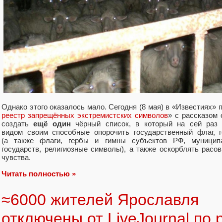
Однако этого оказалось мало. Сегодня (8 мая) в «Известиях» 
реестр запрещённых экстремистских символов
» с рассказом
создать
ещё один
чёрный список, в который на сей раз
видом своим способные опорочить государственный флаг, 
(а также флаги, гербы и гимны субъектов РФ, муниципа
государств, религиозные символы), а также оскорблять расо
чувства.
Читать полностью »
≈6000 жителей Ярославля
отключены от LiveJournal по