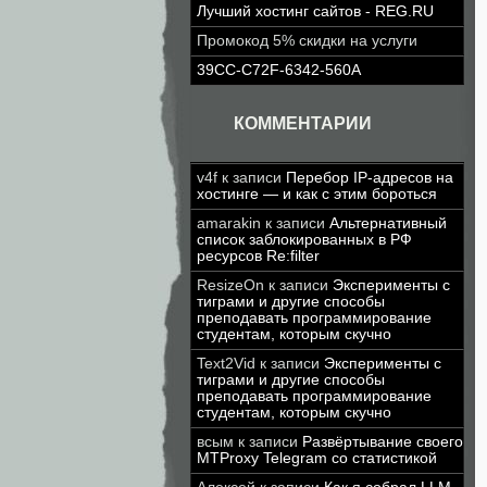
Лучший хостинг сайтов - REG.RU
Промокод 5% скидки на услуги
39CC-C72F-6342-560A
КОММЕНТАРИИ
v4f
к записи
Перебор IP-адресов на
хостинге — и как с этим бороться
amarakin
к записи
Альтернативный
список заблокированных в РФ
ресурсов Re:filter
ResizeOn
к записи
Эксперименты с
тиграми и другие способы
преподавать программирование
студентам, которым скучно
Text2Vid
к записи
Эксперименты с
тиграми и другие способы
преподавать программирование
студентам, которым скучно
всым
к записи
Развёртывание своего
MTProxy Telegram со статистикой