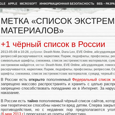
GLE
APPLE
MICROSOFT
ИНФОРМАЦИОННАЯ БЕЗОПАСНОСТЬ
ВЕБ – РАЗР
МЕТКА «СПИСОК ЭКСТРЕ
МАТЕРИАЛОВ»
+1 чёрный список в России
2013-05-08
в 10:26
, рубрики:
Death Note
,
Dura Lex
,
EVE Online
,
абсурдопеди
репрессий раскручивается
,
наркотики
,
Париж
,
педофилы
,
профсоюзы
,
ре
символьные шрифты
,
снежинка
,
список экстремистских материалов
,
суи
экстремизм найдётся
, метки:
Death Note
,
EVE Online
,
абсурдопедия
,
гомос
раскручивается
,
наркотики
,
Париж
,
педофилы
,
профсоюзы
,
репрессии
,
Св
шрифты
,
снежинка
,
список экстремистских материалов
,
суицид
,
черный с
В России есть
открыто
пополняемый
Федеральный список э
запрещено массово распространять и хранить с целью распро
запрещено способствовать попаданию их в Интернет. За нару
наказание.
В России есть
тайно
пополняемый чёрный список сайтов, кото
они теоретически способны нанести вред детям. Сперва закр
противодействия, но с недавних пор предполагаются угол
(
6 мая 2013 г.
) пересказал из газеты «Известия».