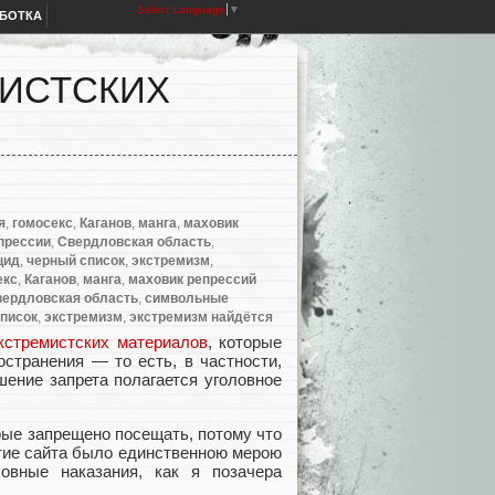
Select Language
▼
АБОТКА
МИСТСКИХ
я
,
гомосекс
,
Каганов
,
манга
,
маховик
прессии
,
Свердловская область
,
цид
,
черный список
,
экстремизм
,
екс
,
Каганов
,
манга
,
маховик репрессий
ердловская область
,
символьные
писок
,
экстремизм
,
экстремизм найдётся
кстремистских материалов
, которые
странения — то есть, в частности,
шение запрета полагается уголовное
рые запрещено посещать, потому что
ытие сайта было единственною мерою
овные наказания, как я позачера