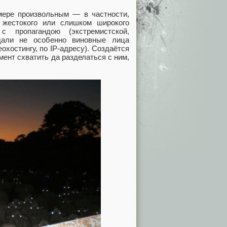
мере произвольным — в частности,
 жестокого или слишком широкого
 пропагандою (экстремистской,
адали не особенно виновные лица
охостингу, по IP-адресу). Создаётся
ент схватить да разделаться с ним,