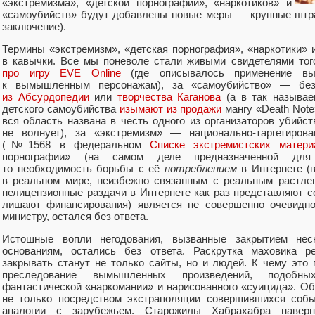
«экстремизма», «детской порнографии», «наркотиков» и
«самоубийств» будут добавлены новые меры — крупные штр
заключение).
Термины «экстремизм», «детская порнография», «наркотики» 
в кавычки. Все мы поневоле стали живыми свидетелями тог
про игру EVE Online
(где описывалось применение вы
к вымышленным персонажам), за «самоубийство» — б
из Абсурдопедии
или
творчества Каганова
(а в так называе
детского самоубийства
изымают из продажи
мангу «Death Note
вся область названа в честь одного из организаторов убийст
не волнует), за «экстремизм» — национально-таргетирова
(№1568 в федеральном
Списке экстремистских матери
порнографии» (на самом деле предназначенной для
то необходимость борьбы с её
потреблением
в Интернете (
в реальном мире, неизбежно связанным с реальным растлен
нелицензионные раздачи в Интернете как раз представляют с
лишают финансирования) является не совершенно очеви
министру, остался без ответа.
Истошные вопли негодования, вызванные закрытием нес
основаниям, остались без ответа. Раскрутка маховика 
закрывать станут не только сайты, но и людей. К чему это
преследование вымышленных произведений, подобны
фантастической «наркомании» и нарисованного «суицида». О
не только посредством экстраполяции совершившихся собы
аналогии с зарубежьем. Старожилы Хабрахабра наверн