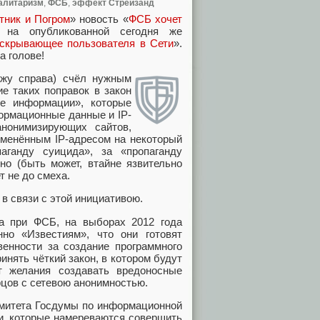
алитаризм
,
ФСБ
,
эффект Стрейзанд
тник и Погром
» новость «
ФСБ хочет
 на опубликованной сегодня же
 скрывающее пользователя в Сети
».
а голове!
ожу справа) счёл нужным
е таких поправок в закон
е информации», которые
рмационные данные и IP-
анонимизирующих сайтов,
зменённым IP-адресом на некоторый
аганду суицида», за «пропаганду
но (быть может, втайне язвительно
 не до смеха.
в связи с этой инициативою.
та при ФСБ, на выборах 2012 года
нно «Известиям», что они готовят
венности за создание программного
нять чёткий закон, в котором будут
т желания создавать вредоносные
цов с сетевою анонимностью.
омитета Госдумы по информационной
ди, которые намереваются совершить