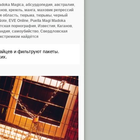
Madoka Magica
,
абсурдопедия
,
австралия
,
анов
,
кремль
,
манга
,
маховик репрессий
я область
,
тюрьма
,
тюрьмы
,
черный
Note
,
EVE Online
,
Puella Magi Madoka
тская порнография
,
Известия
,
Каганов
,
андия
,
самоубийство
,
Свердловская
кстремизм найдётся
айцев и фильтруют пакеты.
их.