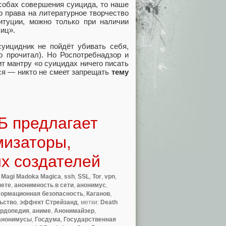
собах совершения суицида, то наше
о права на литературное творчество
ституции, можно только при наличии
иц».
суицидник не пойдёт убивать себя,
о прочитал). Но Роспотребнадзор и
ит мантру «о суицидах ничего писать
мся — никто не смеет запрещать
тему
Б предлагает
мизаторы,
их создателей
a Magi Madoka Magica
,
ssh
,
SSL
,
Tor
,
vpn
,
нете
,
анонимность в сети
,
анонимус
,
ормационная безопасность
,
Каганов
,
ьство
,
эффект Стрейзанд
, метки:
Death
урдопедия
,
аниме
,
Анонимайзер
,
анонимусы
,
Госдума
,
Государственная