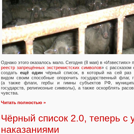
Однако этого оказалось мало. Сегодня (8 мая) в «Известиях» 
реестр запрещённых экстремистских символов
» с рассказом
создать
ещё один
чёрный список, в который на сей раз
видом своим способные опорочить государственный флаг, 
(а также флаги, гербы и гимны субъектов РФ, муниципа
государств, религиозные символы), а также оскорблять расо
чувства.
Читать полностью »
Чёрный список 2.0, теперь с
наказаниями