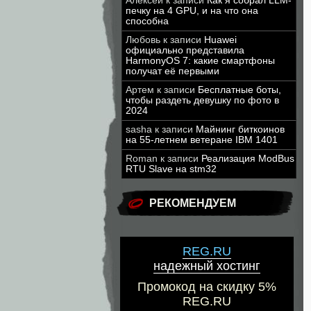
Алексей
к записи
Как я собрал LLM-
печку на 4 GPU, и на что она
способна
Любовь
к записи
Huawei
официально представила
HarmonyOS 7: какие смартфоны
получат её первыми
Артем
к записи
Бесплатные боты,
чтобы раздеть девушку по фото в
2024
sasha
к записи
Майнинг биткоинов
на 55-летнем ветеране IBM 1401
Roman
к записи
Реализация ModBus
RTU Slave на stm32
РЕКОМЕНДУЕМ
REG.RU
надежный хостинг
Промокод на скидку 5%
REG.RU