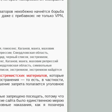
изаторов неизбежно начнётся борьба
 даже с прибавкою: не только VPN,
я
,
гомосекс
,
Каганов
,
манга
,
маховик
прессии
,
Свердловская область
,
цид
,
черный список
,
экстремизм
,
екс
,
Каганов
,
манга
,
маховик репрессий
ердловская область
,
символьные
писок
,
экстремизм
,
экстремизм найдётся
кстремистских материалов
, которые
странения — то есть, в частности,
шение запрета полагается уголовное
рые запрещено посещать, потому что
ытие сайта было единственною мерою
овные наказания, как я позачера