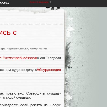
Select Language
▼
АБОТКА
ись с
зура
,
черные списки
,
юмор
, метки:
 с Роспотребнадзором
» от 3 апреля
астном суде по делу «
Абсурдопедия
ак правильно: Совершить суицид»
опагандой суицида.
ебнадзор»: если ребята из Google