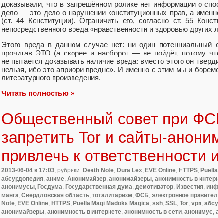
доказывали, что в запрещённом ролике нет информации о спо
дело — это дело о нарушении конституционных прав, а именн
(ст. 44 Конституции). Ограничить его, согласно ст. 55 Кон
непосредственного вреда «нравственности и здоровью других л
Этого вреда в данном случае нет: ни один потенциальный 
прочитав ЭТО (а скорее и наоборот — не пойдёт, потому чт
не пытается доказывать наличие вреда: вместо этого он тверд
нельзя, ибо это априори вредно». И именно с этим мы и боре
литературного произведения.
Читать полностью »
Общественный совет при ФС
запретить Tor и сайты-анони
привлечь к ответственности 
2013-06-04
в 17:03
, рубрики:
Death Note
,
Dura Lex
,
EVE Online
,
HTTPS
,
Puell
абсурдопедия
,
аниме
,
Анонимайзер
,
анонимайзеры
,
анонимность в интер
анонимусы
,
Госдума
,
Государственная дума
,
демотиватор
,
Известия
,
инф
манга
,
Свердловская область
,
тоталитаризм
,
ФСБ
,
электронное правител
Note
,
EVE Online
,
HTTPS
,
Puella Magi Madoka Magica
,
ssh
,
SSL
,
Tor
,
vpn
,
абс
анонимайзеры
,
анонимность в интернете
,
анонимность в сети
,
анонимус
,