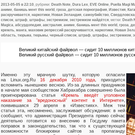
2013-05-05
в 22:10
, рубрики:
Death Note
,
Dura Lex
,
EVE Online
,
Puella Magi 
аниме
,
банишь мент this world
,
гроза
,
детская порнография
,
Известия
,
Каг
раскручивается
,
наркотики
,
Новая Зеландия
,
самоубийство
,
Свердловска
список
,
штраф
,
штрафы
,
экстремизм
,
экстремизм найдётся
, метки:
Death 
Magica
,
абсурдопедия
,
австралия
,
аниме
,
банишь мент this world
,
гроза
,
де
кремль
,
манга
,
маховик репрессий раскручивается
,
наркотики
,
Новая Зел
область
,
тюрьма
,
тюрьмы
,
черный список
,
штраф
,
штрафы
,
экстремизм
,
э
Великий китайский файрвол — сидит 10 миллионов кит
Великий русский файрвол — сидит 10 миллионов русск
Именно эту мрачную шутку, которую огласили
на Linux.org.Ru
16 декабря 2010 года
, приходится
вспомнить нынешнею весною. Из-за длинных праздников
в начале мая сообществом Хабрахабра совершенно была
проигнорирована статья «
Кремль введёт уголовное
наказание за "вредоносный" контент в Интернете
»,
появившаяся 29 апреля в «Известиях». Меж тем
статья эта, несомненно, заслуживает обсуждения: в ней
сообщают, что администрация Президента прямо сейчас
деятельно готовится ко внесению в Госдуму пакета
поправок в законодательство, так что к существующей
возможности блокировки сайтов за пропаганду