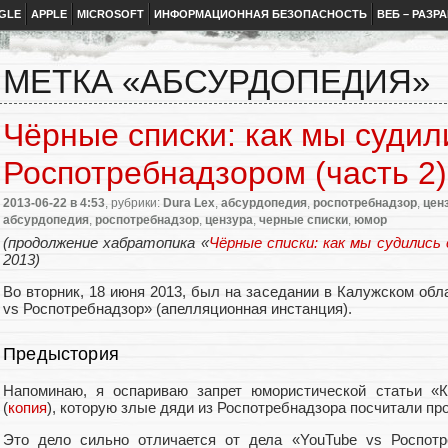
GLE
APPLE
MICROSOFT
ИНФОРМАЦИОННАЯ БЕЗОПАСНОСТЬ
ВЕБ – РАЗР
МЕТКА «АБСУРДОПЕДИЯ»
Чёрные списки: как мы судил
Роспотребнадзором (часть 2)
2013-06-22
в 4:53
, рубрики:
Dura Lex
,
абсурдопедия
,
роспотребнадзор
,
цен
абсурдопедия
,
роспотребнадзор
,
цензура
,
черные списки
,
юмор
(продолжение хабратопика «
Чёрные списки: как мы судились
2013)
Во вторник, 18 июня 2013, был на заседании в Калужском обл
vs Роспотребнадзор» (апелляционная инстанция).
Предыстория
Напоминаю, я оспариваю запрет юмористической статьи «К
(
копия
), которую злые дяди из Роспотребнадзора посчитали пр
Это дело сильно отличается от дела «YouTube vs Роспотр