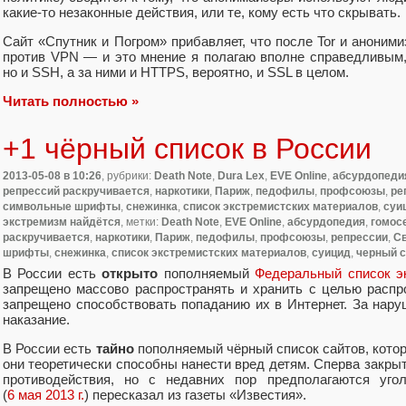
какие-то незаконные действия, или те, кому есть что скрывать.
Сайт «Спутник и Погром» прибавляет, что после Tor и аноним
против VPN — и это мнение я полагаю вполне справедливым,
но и SSH, а за ними и HTTPS, вероятно, и SSL в целом.
Читать полностью »
+1 чёрный список в России
2013-05-08
в 10:26
, рубрики:
Death Note
,
Dura Lex
,
EVE Online
,
абсурдопеди
репрессий раскручивается
,
наркотики
,
Париж
,
педофилы
,
профсоюзы
,
ре
символьные шрифты
,
снежинка
,
список экстремистских материалов
,
суи
экстремизм найдётся
, метки:
Death Note
,
EVE Online
,
абсурдопедия
,
гомос
раскручивается
,
наркотики
,
Париж
,
педофилы
,
профсоюзы
,
репрессии
,
Св
шрифты
,
снежинка
,
список экстремистских материалов
,
суицид
,
черный с
В России есть
открыто
пополняемый
Федеральный список э
запрещено массово распространять и хранить с целью распро
запрещено способствовать попаданию их в Интернет. За нару
наказание.
В России есть
тайно
пополняемый чёрный список сайтов, кото
они теоретически способны нанести вред детям. Сперва закр
противодействия, но с недавних пор предполагаются угол
(
6 мая 2013 г.
) пересказал из газеты «Известия».