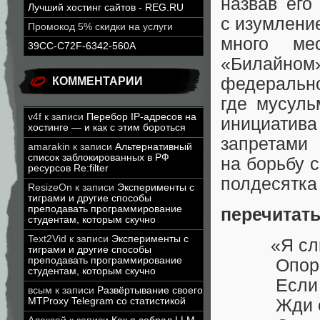
назвав его
Лучший хостинг сайтов - REG.RU
с изумлени
Промокод 5% скидки на услуги
много ме
39CC-C72F-6342-560A
«Билайно
федерально
КОММЕНТАРИИ
где мусуль
v4f
к записи
Перебор IP-адресов на
инициатива
хостинге — и как с этим бороться
запретам
amarakin
к записи
Альтернативный
список заблокированных в РФ
на борьбу 
ресурсов Re:filter
полдесятка
ResizeOn
к записи
Эксперименты с
тиграми и другие способы
преподавать программирование
перечитат
студентам, которым скучно
Text2Vid
к записи
Эксперименты с
«Я слыха
тиграми и другие способы
преподавать программирование
Опорочил
студентам, которым скучно
Если слу
всым
к записи
Развёртывание своего
MTProxy Telegram со статистикой
Жди отве