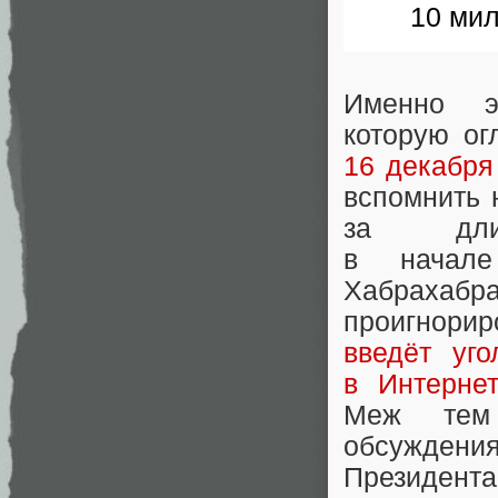
10 мил
Именно э
которую ог
16 декабря
вспомнить 
за длин
в начале
Хабрахаб
проигнорир
введёт уго
в Интерне
Меж тем 
обсужден
Президен