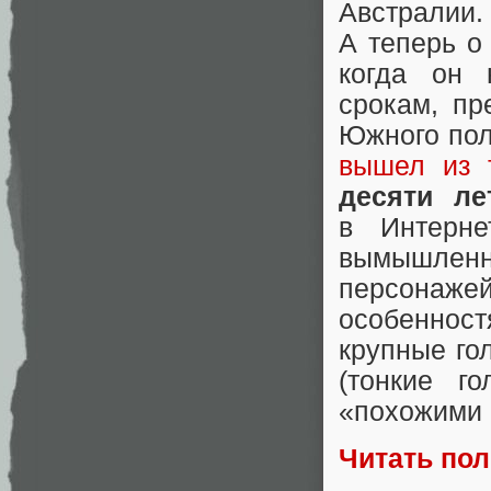
Австралии
А теперь о
когда он 
срокам, пр
Южного пол
вышел из 
десяти ле
в Интерне
вымышленн
персонаж
особеннос
крупные го
(тонкие г
«похожими 
Читать по