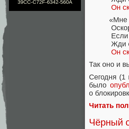
39CC-C72F-6342-560A
Он с
«Мне сказ
Оскорбил
Если слу
Жди отве
Он с
Так оно и 
Сегодня (1
было
опуб
о блокиров
Читать по
Чёрный с