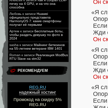
Алексей
к записи
Как я собрал LLM-
Он с
печку на 4 GPU, и на что она
способна
«Я слыхал
Любовь
к записи
Huawei
официально представила
Опорочил
HarmonyOS 7: какие смартфоны
Если слу
получат её первыми
Жди отве
Артем
к записи
Бесплатные боты,
чтобы раздеть девушку по фото в
Он с
2024
sasha
к записи
Майнинг биткоинов
«Я слыха
на 55-летнем ветеране IBM 1401
Опорочил
Roman
к записи
Реализация ModBus
RTU Slave на stm32
Если слу
Жди отве
РЕКОМЕНДУЕМ
Он с
«Я слыха
REG.RU
надежный хостинг
Опорочил
Промокод на скидку 5%
Если слу
REG.RU
Жди отве