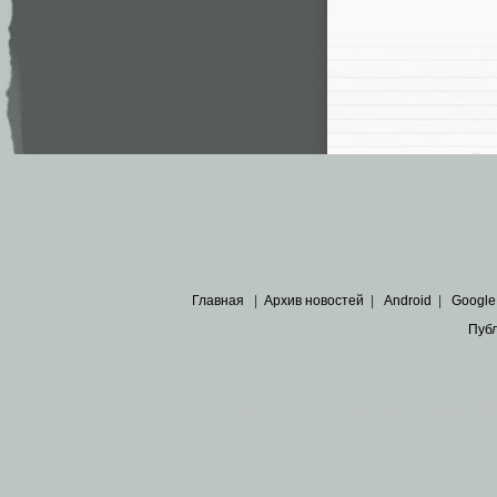
Главная
|
Архив новостей
|
Android
|
Google
Пуб
Все пра
Основными материалами сайта являются
архивные ко