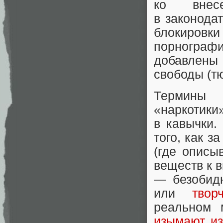
ко внес
в законода
блокировки
порнограф
добавлены
свободы (т
Термины 
«наркоти
в кавычки.
того, как з
(где опис
веществ к 
— безобид
или
твор
реальном 
изымают и