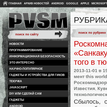
ГЛАВНАЯ
АРХИВ НОВОСТЕЙ
ANDROID
GOOGLE
APPLE
MICROSOF
РУБРИК
Роскомн
НОВОСТИ
ПРОГРАММИРОВАНИЕ
«Санкаку
ИНФОРМАЦИОННАЯ БЕЗОПАСНОСТЬ
того в т
ЭТО ИНТЕРЕСНО
НАУЧНО-ПОПУЛЯРНОЕ
2013-11-01
в 1
ГАДЖЕТЫ И УСТРОЙСТВА ДЛЯ ГИКОВ
мент this worl
ТЕКУЧКА
Роскомнадзор
Известия
,
Кув
JAVASCRIPT
технологичес
DIY ИЛИ СДЕЛАЙ САМ
ГАДЖЕТЫ
Сбылось, 
ANDROID