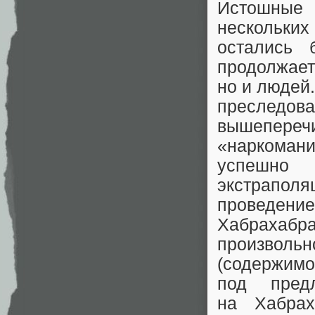
Истошные 
нескольк
остались 
продолжает
но и людей
преследов
вышепер
«наркомани
успешно 
экстраполя
проведен
Хабрахабр
произвольн
(содержи
под пред
на Хабра