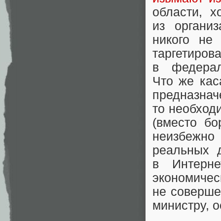
области, х
из органи
никого не
таргетиро
в федер
Что же кас
предназна
то необход
(вместо б
неизбежн
реальных д
в Интерн
экономичес
не соверш
министру, о