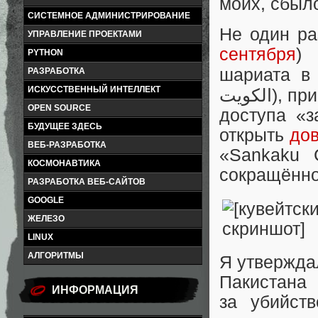
моих, сбыл
СИСТЕМНОЕ АДМИНИСТРИРОВАНИЕ
Не один ра
УПРАВЛЕНИЕ ПРОЕКТАМИ
сентября
) 
PYTHON
шариата в Р
РАЗРАБОТКА
ИСКУССТВЕННЫЙ ИНТЕЛЛЕКТ
الكويت‎‎), приводя в пример кувейтское извещение о запрете
OPEN SOURCE
доступа «
БУДУЩЕЕ ЗДЕСЬ
открыть
дов
ВЕБ-РАЗРАБОТКА
«Sankaku 
КОСМОНАВТИКА
сокращённо
РАЗРАБОТКА ВЕБ-САЙТОВ
GOOGLE
ЖЕЛЕЗО
LINUX
АЛГОРИТМЫ
Я утвержд
Пакистана
ИНФОРМАЦИЯ
за убийст