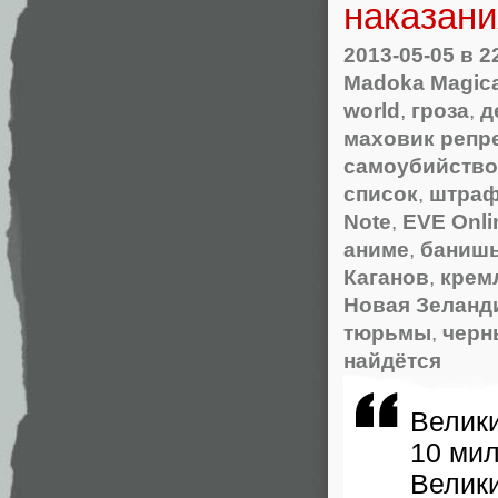
наказан
2013-05-05
в 2
Madoka Magic
world
,
гроза
,
д
маховик репр
самоубийство
список
,
штра
Note
,
EVE Onli
аниме
,
банишь 
Каганов
,
крем
Новая Зеланд
тюрьмы
,
черн
найдётся
Вели
10 мил
Вели