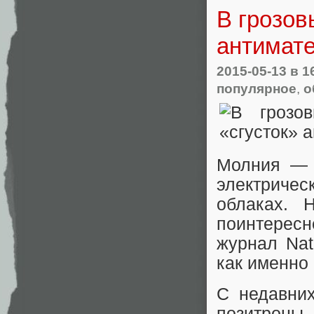
В грозов
антимат
2015-05-13
в 1
популярное
,
о
Молния — 
электричес
облаках. 
поинтерес
журнал Nat
как именно
С недавних
позитроны 