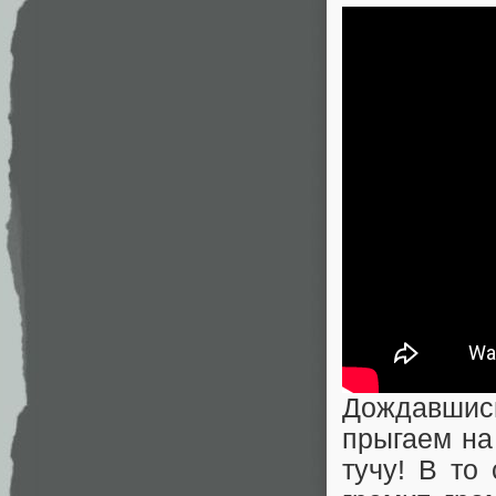
Дождавшис
прыгаем на
тучу! В то