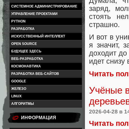
Думала, ч
СИСТЕМНОЕ АДМИНИСТРИРОВАНИЕ
заряд, мол
УПРАВЛЕНИЕ ПРОЕКТАМИ
стоять нел
PYTHON
страшно.
РАЗРАБОТКА
И вот в ун
ИСКУССТВЕННЫЙ ИНТЕЛЛЕКТ
я значит, 
OPEN SOURCE
БУДУЩЕЕ ЗДЕСЬ
доходит до
ВЕБ-РАЗРАБОТКА
идет снизу 
КОСМОНАВТИКА
Читать по
РАЗРАБОТКА ВЕБ-САЙТОВ
GOOGLE
Учёные в
ЖЕЛЕЗО
LINUX
деревьев
АЛГОРИТМЫ
2026-04-28
в 1
ИНФОРМАЦИЯ
Читать по