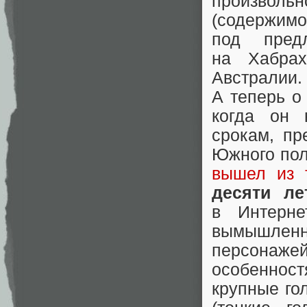
произвольн
(содержи
под пред
на Хабра
Австралии
А теперь о
когда он 
срокам, пр
Южного пол
вышел из 
десяти ле
в Интерне
вымышленн
персонаж
особеннос
крупные го