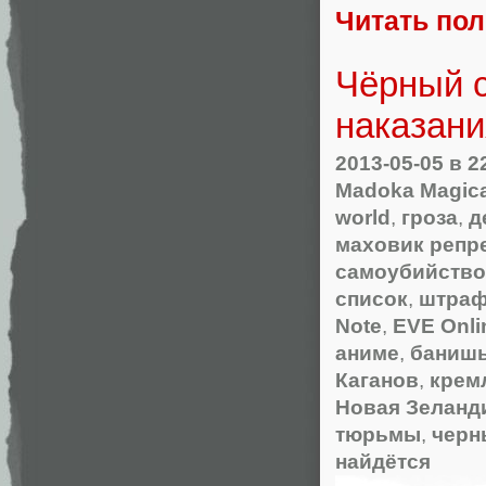
Читать по
Чёрный с
наказан
2013-05-05
в 2
Madoka Magic
world
,
гроза
,
д
маховик репр
самоубийство
список
,
штра
Note
,
EVE Onli
аниме
,
банишь 
Каганов
,
крем
Новая Зеланд
тюрьмы
,
черн
найдётся