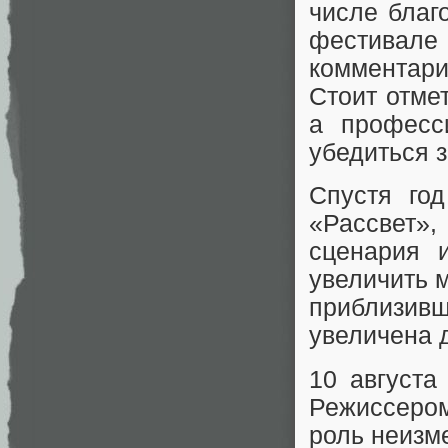
числе благ
фестивал
комментар
Стоит отме
а професс
убедиться 
Спустя го
«Рассвет»,
сценария 
увеличить 
приблизив
увеличена д
10 августа
Режиссером
роль неизм