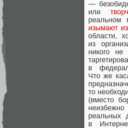
— безобид
или
твор
реальном 
изымают и
области, х
из органи
никого не
таргетиро
в федер
Что же кас
предназна
то необход
(вместо б
неизбежн
реальных д
в Интерн