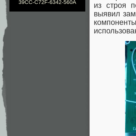
39CC-C72F-6342-560A
из строя 
выявил зам
компонент
использован