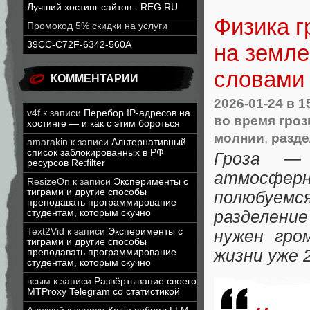
Лучший хостинг сайтов - REG.RU
Физика г
Промокод 5% скидки на услуги
39CC-C72F-6342-560A
на земле
словами
КОММЕНТАРИИ
2026-01-24
в 1
v4f
к записи
Перебор IP-адресов на
во время гро
хостинге — и как с этим бороться
молнии
,
разде
amarakin
к записи
Альтернативный
список заблокированных в РФ
Гроза — 
ресурсов Re:filter
атмосферн
ResizeOn
к записи
Эксперименты с
тиграми и другие способы
полюбуемс
преподавать программирование
студентам, которым скучно
разделени
Text2Vid
к записи
Эксперименты с
нужен гро
тиграми и другие способы
жизни уже 
преподавать программирование
студентам, которым скучно
всым
к записи
Развёртывание своего
MTProxy Telegram со статистикой