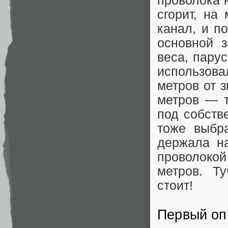
проволока 
сгорит, на
канал, и п
основной 
веса, пару
использов
метров от 
метров — т
под собств
тоже выбр
держала на
проволоко
метров. Т
стоит!
Первый оп