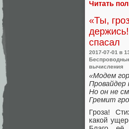
Читать по
«Ты, гроз
держись!
спасал
2017-07-01
в 1
Беспроводные
вычисления
«Модем го
Провайдер 
Но он не с
Гремит гроз
Гроза! Сти
какой ущер
Благо, её