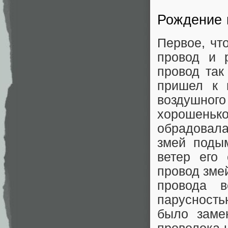
Рождение 
Первое, что
провод и 
провод так
пришел к 
воздушног
хорошеньк
обрадовала
змей поды
ветер его
провод змей
провода 
парусност
было замен