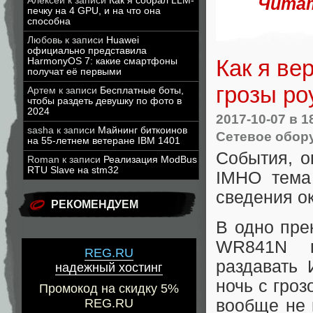
Читат
Алексей
к записи
Как я собрал LLM-
печку на 4 GPU, и на что она
способна
Любовь
к записи
Huawei
официально представила
Как я ве
HarmonyOS 7: какие смартфоны
получат её первыми
грозы ро
Артем
к записи
Бесплатные боты,
чтобы раздеть девушку по фото в
2024
2017-10-07
в 1
sasha
к записи
Майнинг биткоинов
Сетевое обор
на 55-летнем ветеране IBM 1401
События, о
Roman
к записи
Реализация ModBus
RTU Slave на stm32
IMHO тема 
сведения о
РЕКОМЕНДУЕМ
В одно пре
WR841N п
REG.RU
раздавать 
надежный хостинг
ночь с гроз
Промокод на скидку 5%
вообще не 
REG.RU