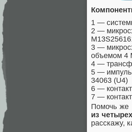
Компонент
1 — систем
2 — микрос
M13S256161
3 — микрос
объемом 4 
4 — транс
5 — импуль
34063 (U4)
6 — контак
7 — контак
Помочь же 
из четыре
расскажу, к