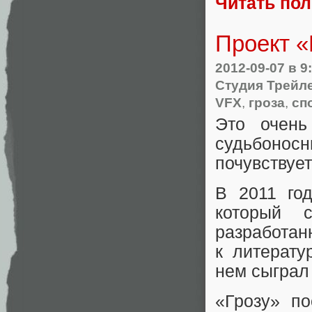
Читать по
Проект «
2012-09-07
в 9
Студия Трейл
VFX
,
гроза
,
сп
Это очень
судьбоносн
почувствует
В 2011 го
который 
разработан
к литерату
нем сыграл
«Грозу» п