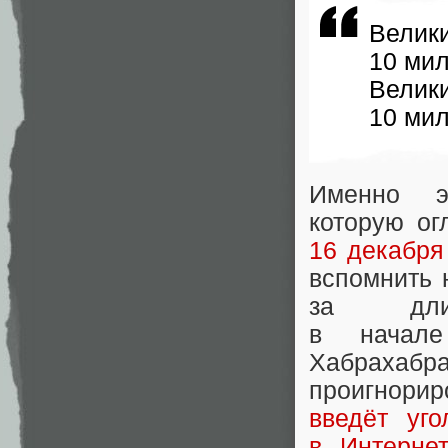
Вели
10 мил
Вели
10 мил
Именно э
которую ог
16 декабря
вспомнить 
за длин
в начале
Хабрахаб
проигнорир
введёт уго
в Интерне