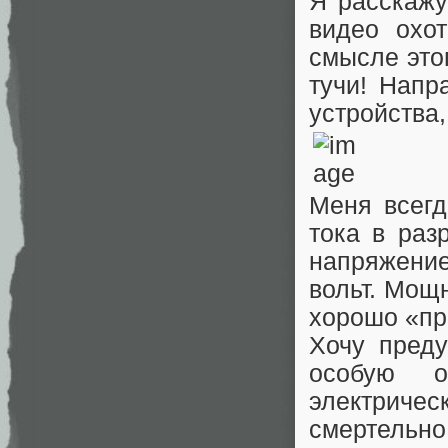
Я расскажу
видео охо
смысле это
тучи! Напр
устройства
Меня всегд
тока в раз
напряжени
вольт. Мощ
хорошо «пр
Хочу преду
особую о
электриче
смертельно