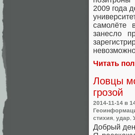
2009 года 
университ
самолёте 
занесло п
зарегистри
невозможно
Читать по
Ловцы м
грозой
2014-11-14
в 1
Геоинформац
стихия
,
удар
,
Добрый ден