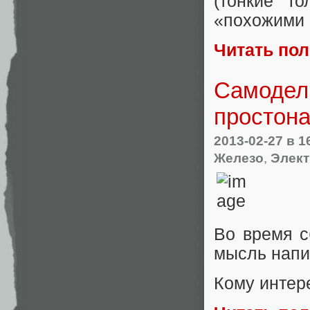
(тонкие г
«похожими 
Читать по
Самодель
простона
2013-02-27
в 1
Железо
,
Элект
Во время с
мысль напис
Кому интер