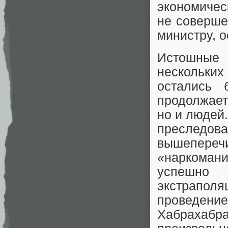
экономичес
не соверш
министру, о
Истошные 
нескольк
остались 
продолжает
но и людей
преследов
вышепер
«наркомани
успешно 
экстраполя
проведен
Хабрахабр