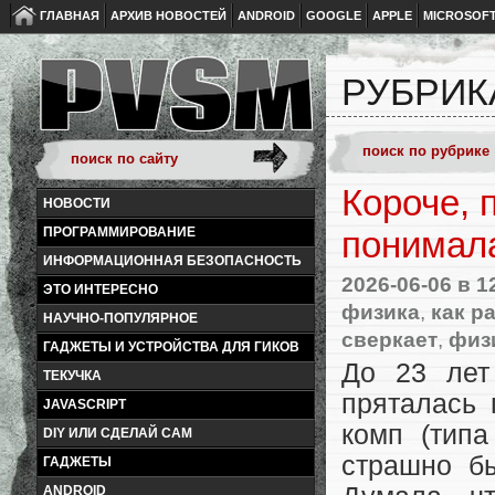
ГЛАВНАЯ
АРХИВ НОВОСТЕЙ
ANDROID
GOOGLE
APPLE
MICROSOF
РУБРИК
Короче, 
НОВОСТИ
ПРОГРАММИРОВАНИЕ
понимал
ИНФОРМАЦИОННАЯ БЕЗОПАСНОСТЬ
2026-06-06
в 1
ЭТО ИНТЕРЕСНО
физика
,
как р
НАУЧНО-ПОПУЛЯРНОЕ
сверкает
,
физ
ГАДЖЕТЫ И УСТРОЙСТВА ДЛЯ ГИКОВ
До 23 лет
ТЕКУЧКА
пряталась 
JAVASCRIPT
комп (типа
DIY ИЛИ СДЕЛАЙ САМ
страшно бы
ГАДЖЕТЫ
ANDROID