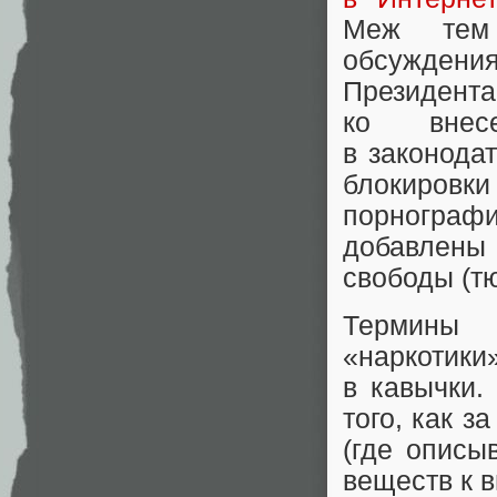
Меж тем 
обсужден
Президен
ко внес
в законода
блокировки
порнограф
добавлены
свободы (т
Термины 
«наркоти
в кавычки.
того, как з
(где опис
веществ к 