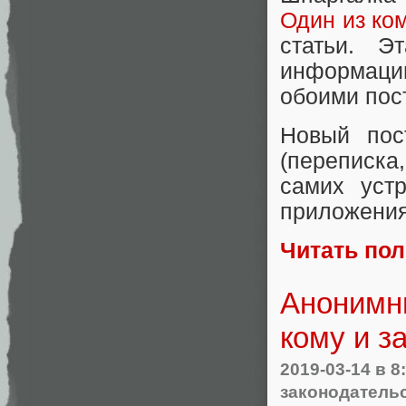
Один из ко
статьи. Э
информаци
обоими пос
Новый пос
(переписка
самих уст
приложени
Читать по
Анонимны
кому и з
2019-03-14
в 8
законодатель