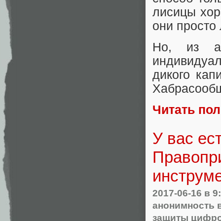
лисицы хор
они просто 
Но, из ак
индивидуал
дикого кап
Хабрасообщ
Читать по
У вас ес
Правопр
инструм
2017-06-16
в 9
анонимность в
защиты цифр