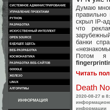
СИСТЕМНОЕ АДМИНИСТРИРОВАНИЕ
Думаю мног
УПРАВЛЕНИЕ ПРОЕКТАМИ
правильно 
PYTHON
скрыл IP‑ад
РАЗРАБОТКА
что рекла
ИСКУССТВЕННЫЙ ИНТЕЛЛЕКТ
зарубежны
OPEN SOURCE
банки спр
БУДУЩЕЕ ЗДЕСЬ
«незнакомы
ВЕБ-РАЗРАБОТКА
Потом я
КОСМОНАВТИКА
fingerprint
РАЗРАБОТКА ВЕБ-САЙТОВ
GOOGLE
Читать по
ЖЕЛЕЗО
LINUX
Death No
АЛГОРИТМЫ
2020-08-27
в 8
ИНФОРМАЦИЯ
информационн
информации