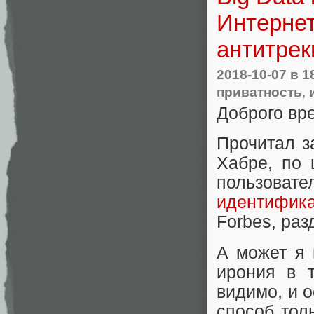
Интернет
антитрек
2018-10-07
в 1
приватность
,
Доброго вр
Прочитал з
Хабре, по 
пользовате
идентифика
Forbes, раз
А может я 
ирония в т
видимо, и 
способ тол