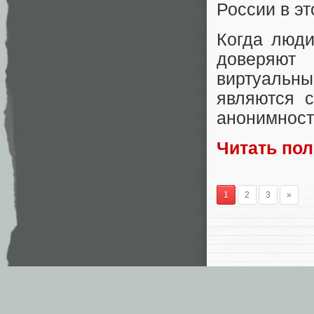
России в эт
Когда люди
доверяют 
виртуальн
являются 
анонимности
Читать по
1
2
3
»