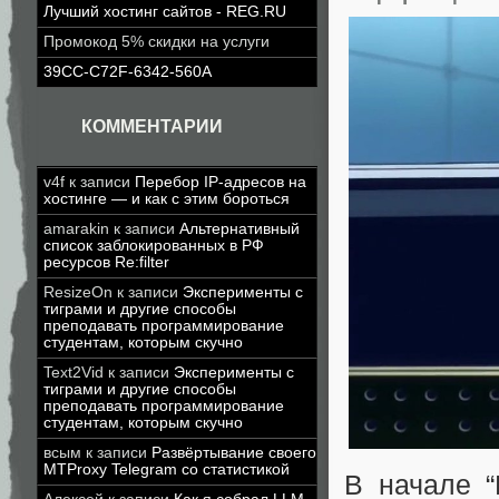
Лучший хостинг сайтов - REG.RU
Промокод 5% скидки на услуги
39CC-C72F-6342-560A
КОММЕНТАРИИ
v4f
к записи
Перебор IP-адресов на
хостинге — и как с этим бороться
amarakin
к записи
Альтернативный
список заблокированных в РФ
ресурсов Re:filter
ResizeOn
к записи
Эксперименты с
тиграми и другие способы
преподавать программирование
студентам, которым скучно
Text2Vid
к записи
Эксперименты с
тиграми и другие способы
преподавать программирование
студентам, которым скучно
всым
к записи
Развёртывание своего
MTProxy Telegram со статистикой
В начале “