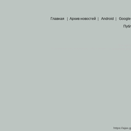
Главная
|
Архив новостей
|
Android
|
Google
Пуб
Все пра
Основными материалами сайта являются
архивные ко
https://ajax.