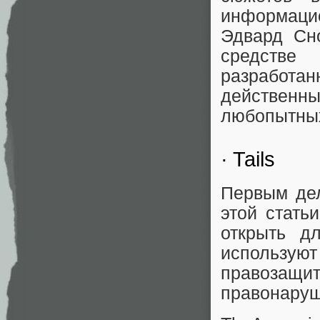
информацио
Эдвард Сн
средстве
разработа
действен
любопытных
· Tails
Первым дел
этой стать
открыть д
использую
правозащи
правонаруш