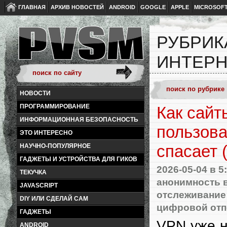
ГЛАВНАЯ
АРХИВ НОВОСТЕЙ
ANDROID
GOOGLE
APPLE
MICROSOF
РУБРИК
ИНТЕРН
НОВОСТИ
ПРОГРАММИРОВАНИЕ
Как сайт
ИНФОРМАЦИОННАЯ БЕЗОПАСНОСТЬ
пользов
ЭТО ИНТЕРЕСНО
спасает (
НАУЧНО-ПОПУЛЯРНОЕ
ГАДЖЕТЫ И УСТРОЙСТВА ДЛЯ ГИКОВ
2026-05-04
в 5
ТЕКУЧКА
анонимность в
JAVASCRIPT
отслеживание
DIY ИЛИ СДЕЛАЙ САМ
цифровой отп
ГАДЖЕТЫ
VPN уже н
ANDROID