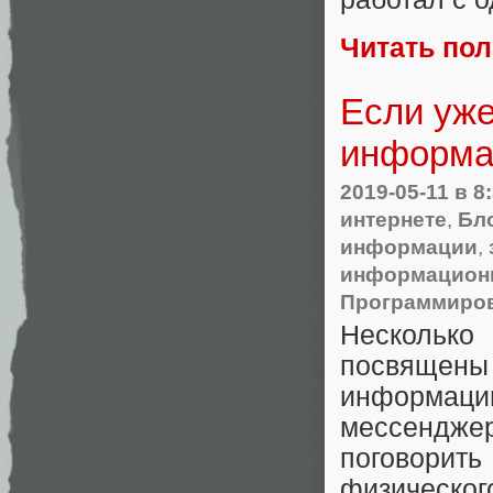
Читать по
Если уже
информа
2019-05-11
в 8
интернете
,
Бл
информации
,
информационн
Программиро
Несколько
посвящен
информац
мессенджер
поговорит
физического