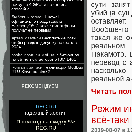
Алексей
к записи
Как я собрал LLM-
сути занят
печку на 4 GPU, и на что она
способна
убийца суще
Любовь
к записи
Huawei
оставляет
официально представила
HarmonyOS 7: какие смартфоны
Вообще-то 
получат её первыми
такая же о
Артем
к записи
Бесплатные боты,
чтобы раздеть девушку по фото в
реальном
2024
Накамото, 
sasha
к записи
Майнинг биткоинов
на 55-летнем ветеране IBM 1401
перевод ста
Roman
к записи
Реализация ModBus
насколько
RTU Slave на stm32
реальной ан
РЕКОМЕНДУЕМ
Читать по
Режим ин
REG.RU
надежный хостинг
всё-таки
Промокод на скидку 5%
REG.RU
2019-08-07
в 1