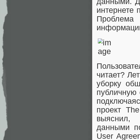
данными. Д
интернете 
Проблема
информацию
Пользоват
читает? Ле
уборку общ
публичную 
подключаяс
проект Th
выяснил,
данными п
User Agree