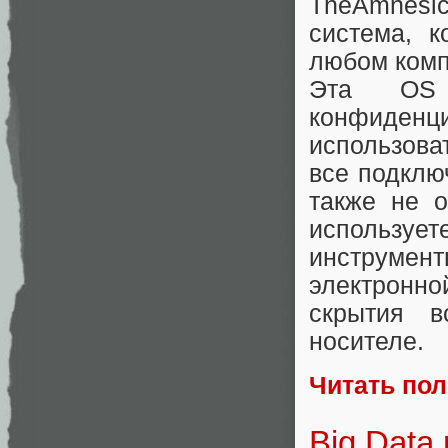
TheAmnesi
система, к
любом комп
Эта OS 
конфиден
использова
все подклю
также не о
использует
инструм
электронно
скрытия в
носителе.
Читать по
Big Data