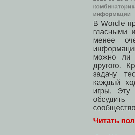
комбинаторик
информации
В Wordle п
гласными и
менее оч
информации
можно ли 
другого. К
задачу те
каждый хо
игры. Эту
обсудить
сообщество
Читать по