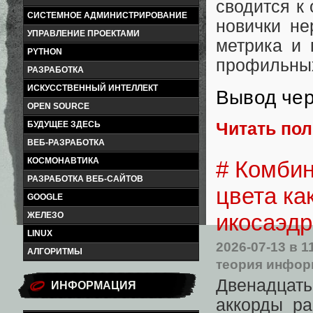
сводится к
СИСТЕМНОЕ АДМИНИСТРИРОВАНИЕ
новички не
УПРАВЛЕНИЕ ПРОЕКТАМИ
метрика и 
PYTHON
профильных
РАЗРАБОТКА
ИСКУССТВЕННЫЙ ИНТЕЛЛЕКТ
Вывод чер
OPEN SOURCE
Читать по
БУДУЩЕЕ ЗДЕСЬ
ВЕБ-РАЗРАБОТКА
КОСМОНАВТИКА
# Комбин
РАЗРАБОТКА ВЕБ-САЙТОВ
цвета ка
GOOGLE
икосаэдр
ЖЕЛЕЗО
LINUX
2026-07-13
в 1
АЛГОРИТМЫ
теория инфо
Двенадцать
ИНФОРМАЦИЯ
аккорды ра