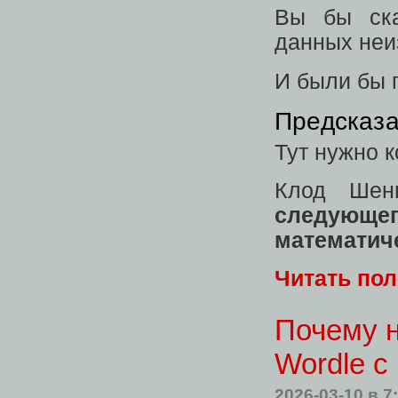
Вы бы ска
данных неи
И были бы 
Предсказа
Тут нужно к
Клод Шен
следующ
математиче
Читать по
Почему н
Wordle с
2026-03-10
в 7