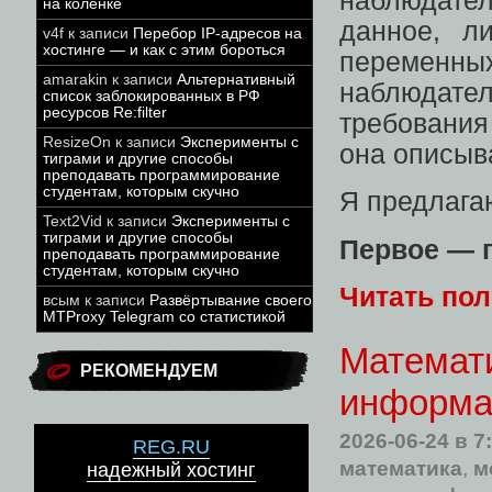
наблюдател
на коленке
данное, л
v4f
к записи
Перебор IP-адресов на
хостинге — и как с этим бороться
переменны
amarakin
к записи
Альтернативный
наблюда
список заблокированных в РФ
ресурсов Re:filter
требования
ResizeOn
к записи
Эксперименты с
она описыв
тиграми и другие способы
преподавать программирование
студентам, которым скучно
Я предлага
Text2Vid
к записи
Эксперименты с
тиграми и другие способы
Первое — 
преподавать программирование
студентам, которым скучно
Читать по
всым
к записи
Развёртывание своего
MTProxy Telegram со статистикой
Математи
РЕКОМЕНДУЕМ
информа
2026-06-24
в 7
REG.RU
математика
,
м
надежный хостинг