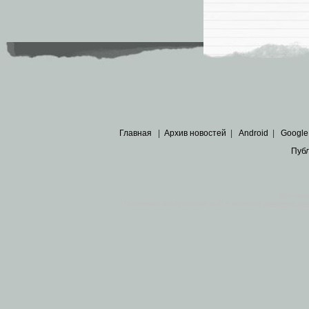
Главная
|
Архив новостей
|
Android
|
Google
Пуб
Все пра
Основными материалами сайта являются
архивные ко