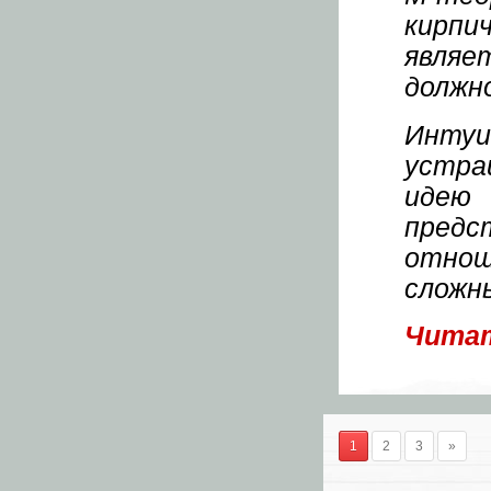
кирпи
являе
должн
Инту
устра
идею
предс
отно
сложн
Читат
1
2
3
»