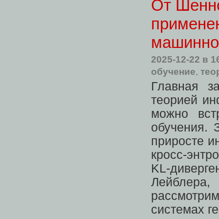
От Шенн
примене
машинно
2025-12-22
в 1
обучение
,
тео
Главная з
теорией ин
можно вст
обучения. 
приросте ин
кросс-энтро
KL-диверге
Лейблера,
рассмотр
системах г