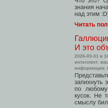
Что это? О
знания нач
над этим :D
Читать по
Галлюци
И это об
2026-03-31
в 1
интеллект
,
ма
информации
,
Представьт
запихнуть э
по любому
кусок. Не 
смыслу бил