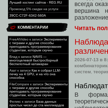
Лучший хостинг сайтов - REG.RU
всегда ока
Промокод 5% скидки на услуги
вершина н
39CC-C72F-6342-560A
разложение 
Читать по
КОММЕНТАРИИ
Наблюдат
FreeAIVideo
к записи
Эксперименты
с тиграми и другие способы
преподавать программирование
различе
студентам, которым скучно
Влад
к записи
NAVIS —
2026-07-13
в 8
многоцелевой быстросборный
беспилотный катамаран
комбинаторик
Азат
к записи
Как я собрал LLM-
систем
,
теори
печку на 4 GPU, и на что она
способна
Наблюдате
FileCompare
к записи
Эксперименты
с тиграми и другие способы
преподавать программирование
В формал
студентам, которым скучно
теоретич
Феликс
к записи
База данных
простых чисел до ста миллиардов