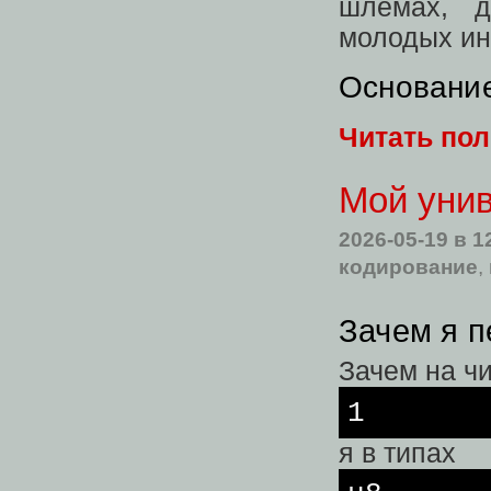
шлемах, д
молодых ин
Основани
Читать по
Мой уни
2026-05-19
в 1
кодирование
,
Зачем я п
Зачем на ч
1
я в типах