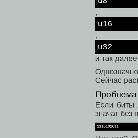
u8
,
u16
,
u32
и так далее
Однозначн
Сейчас рас
Проблема
Если биты 
значат без