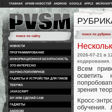
ГЛАВНАЯ
АРХИВ НОВОСТЕЙ
ANDROID
GOOGLE
APPLE
MICROSOF
РУБРИК
Нескольк
НОВОСТИ
ПРОГРАММИРОВАНИЕ
2026-07-21
в 1
ИНФОРМАЦИОННАЯ БЕЗОПАСНОСТЬ
кодирования
,
ЭТО ИНТЕРЕСНО
Всем прив
НАУЧНО-ПОПУЛЯРНОЕ
осветить 
ГАДЖЕТЫ И УСТРОЙСТВА ДЛЯ ГИКОВ
попробоват
ТЕКУЧКА
зрения тео
JAVASCRIPT
DIY ИЛИ СДЕЛАЙ САМ
Кросс-энтр
ГАДЖЕТЫ
обучения.
ANDROID