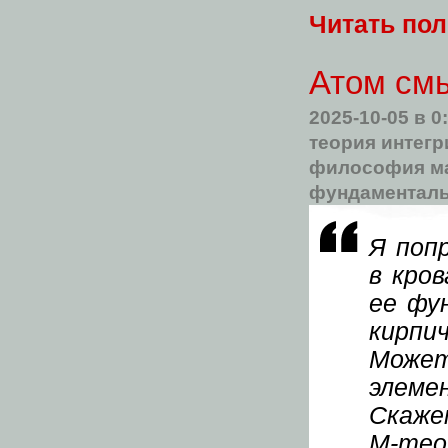
Читать по
Атом смы
2025-10-05
в 0
теория интег
философия м
фундаменталь
Я поп
в кро
ее фу
кирпи
Мож
элем
Скаж
М‑те