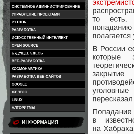
экстремист
СИСТЕМНОЕ АДМИНИСТРИРОВАНИЕ
распростр
УПРАВЛЕНИЕ ПРОЕКТАМИ
то есть, 
PYTHON
попадани
РАЗРАБОТКА
полагается 
ИСКУССТВЕННЫЙ ИНТЕЛЛЕКТ
OPEN SOURCE
В России е
БУДУЩЕЕ ЗДЕСЬ
которые 
ВЕБ-РАЗРАБОТКА
теоретиче
КОСМОНАВТИКА
закрыти
РАЗРАБОТКА ВЕБ-САЙТОВ
противоде
GOOGLE
уголовные 
ЖЕЛЕЗО
пересказал 
LINUX
АЛГОРИТМЫ
Попадани
в извест
ИНФОРМАЦИЯ
на Хабраха