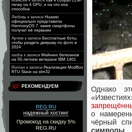
Алексей
к записи
Как я собрал LLM-
печку на 4 GPU, и на что она
способна
Любовь
к записи
Huawei
официально представила
HarmonyOS 7: какие смартфоны
получат её первыми
Артем
к записи
Бесплатные боты,
чтобы раздеть девушку по фото в
2024
sasha
к записи
Майнинг биткоинов
на 55-летнем ветеране IBM 1401
Roman
к записи
Реализация ModBus
RTU Slave на stm32
РЕКОМЕНДУЕМ
Однако эт
«Известиях
запрещённ
REG.RU
надежный хостинг
о намерен
чёрный спи
Промокод на скидку 5%
REG.RU
символы
,