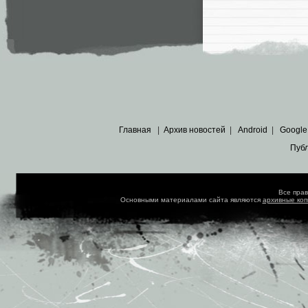
Главная
|
Архив новостей
|
Android
|
Google
Пуб
Все пра
Основными материалами сайта являются
архивные ко