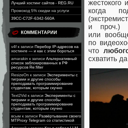
жестокого 
Лучший хостинг сайтов - REG.RU
когда п
Промокод 5% скидки на услуги
(экстремис
39CC-C72F-6342-560A
и проч.)
КОММЕНТАРИИ
или вообще
по видеохо
v4f
к записи
Перебор IP-адресов на
что
любог
хостинге — и как с этим бороться
схватить да
amarakin
к записи
Альтернативный
список заблокированных в РФ
ресурсов Re:filter
ResizeOn
к записи
Эксперименты с
тиграми и другие способы
преподавать программирование
студентам, которым скучно
Text2Vid
к записи
Эксперименты с
тиграми и другие способы
преподавать программирование
студентам, которым скучно
всым
к записи
Развёртывание своего
MTProxy Telegram со статистикой