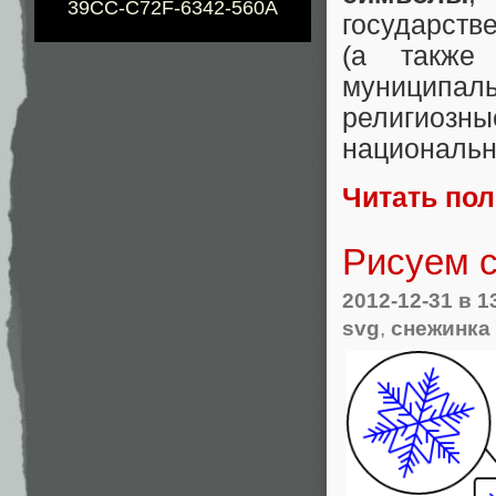
39CC-C72F-6342-560A
государств
(а также
муниципал
религиозн
национальн
Читать по
Рисуем 
2012-12-31
в 1
svg
,
снежинка