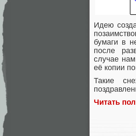
Идею созда
позаимство
бумаги в н
после раз
случае нам
её копии по
Такие сне
поздравлен
Читать по