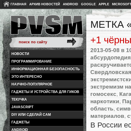
ГЛАВНАЯ
АРХИВ НОВОСТЕЙ
ANDROID
GOOGLE
APPLE
MICROSOF
МЕТКА 
+1 чёрны
2013-05-08
в 1
НОВОСТИ
абсурдопедия
ПРОГРАММИРОВАНИЕ
раскручивает
ИНФОРМАЦИОННАЯ БЕЗОПАСНОСТЬ
Свердловская
ЭТО ИНТЕРЕСНО
экстремистск
НАУЧНО-ПОПУЛЯРНОЕ
экстремизм н
ГАДЖЕТЫ И УСТРОЙСТВА ДЛЯ ГИКОВ
гомосекс
,
Каг
ТЕКУЧКА
наркотики
,
Па
JAVASCRIPT
область
,
симв
материалов
,
с
DIY ИЛИ СДЕЛАЙ САМ
ГАДЖЕТЫ
В России е
ANDROID