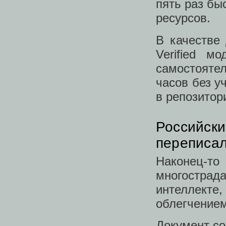
пять раз бы
ресурсов.
В качестве
Verified м
самостояте
часов без у
в репозитор
Российски
переписал
Наконе
многостра
интеллекте,
облегчение
Документ со