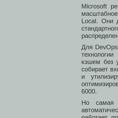
Microsoft 
масштабное
Local. Они
стандартно
распределен
Для DevOps-
технологии
кэшем без 
собирает вх
и утилизи
оптимизиро
6000.
Но самая 
автоматиче
работает п