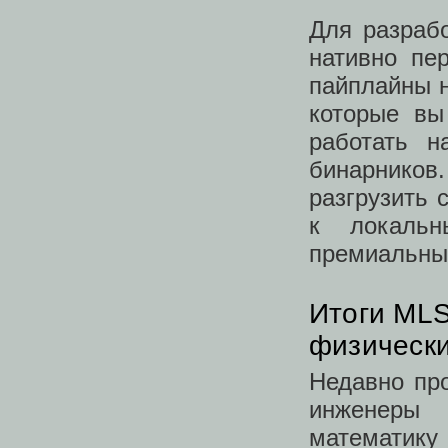
Для разрабо
нативно пе
пайплайны на
которые вы
работать н
бинарников
разгрузить 
к локальн
премиальны
Итоги MLS
физически
Недавно пр
инженеры
математику