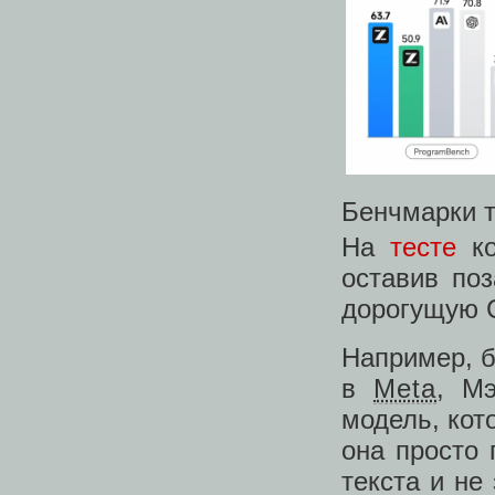
Бенчмарки 
На
тесте
ко
оставив поз
дорогущую C
Например, б
в
Meta
, Мэ
модель, кот
она просто 
текста и не