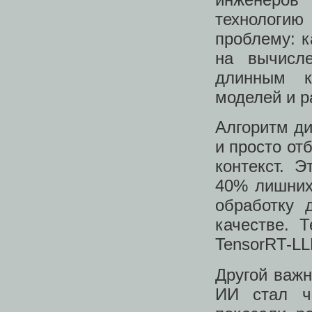
технологи
проблему: к
на вычисл
длинным к
моделей и р
Алгоритм д
и просто от
контекст. 
40% лишних 
обработку 
качестве. 
TensorRT-LL
Другой важн
ИИ стал ча