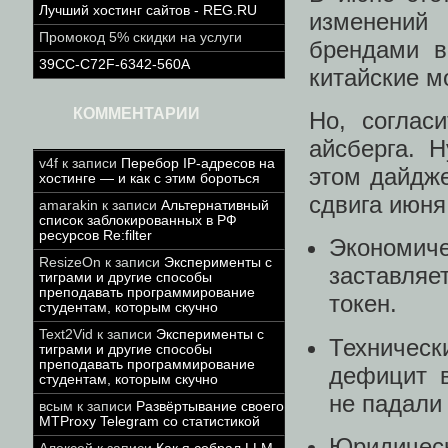
Лучший хостинг сайтов - REG.RU
изменений 
Промокод 5% скидки на услуги
брендами в
39CC-C72F-6342-560A
китайские м
КОММЕНТАРИИ
Но, соглас
айсберга. 
v4f
к записи
Перебор IP-адресов на
этом дайдж
хостинге — и как с этим бороться
сдвига июня
amarakin
к записи
Альтернативный
список заблокированных в РФ
ресурсов Re:filter
Экономич
ResizeOn
к записи
Эксперименты с
заставляе
тиграми и другие способы
преподавать программирование
токен.
студентам, которым скучно
Text2Vid
к записи
Эксперименты с
Техничес
тиграми и другие способы
преподавать программирование
дефицит в
студентам, которым скучно
не падали
всым
к записи
Развёртывание своего
MTProxy Telegram со статистикой
Юридичес