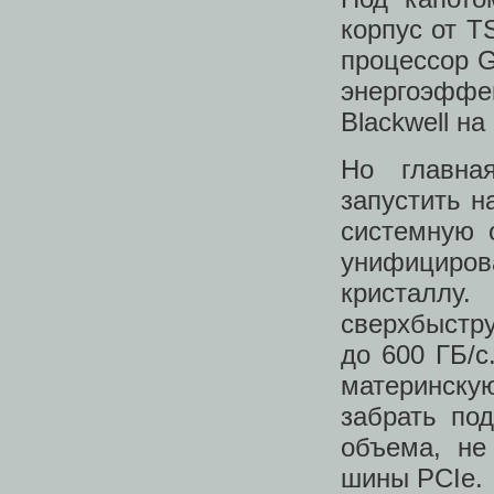
корпус от 
процессор G
энергоэффе
Blackwell н
Но главна
запустить н
системную 
унифициров
кристаллу
сверхбыстр
до 600 ГБ/с
материнску
забрать по
объема, не
шины PCIe.