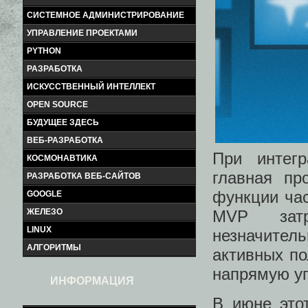
СИСТЕМНОЕ АДМИНИСТРИРОВАНИЕ
УПРАВЛЕНИЕ ПРОЕКТАМИ
PYTHON
РАЗРАБОТКА
ИСКУССТВЕННЫЙ ИНТЕЛЛЕКТ
OPEN SOURCE
БУДУЩЕЕ ЗДЕСЬ
ВЕБ-РАЗРАБОТКА
При интег
КОСМОНАВТИКА
главная пр
РАЗРАБОТКА ВЕБ-САЙТОВ
функции час
GOOGLE
MVP затр
ЖЕЛЕЗО
LINUX
незначитель
АЛГОРИТМЫ
активных по
напрямую уг
ИНФОРМАЦИЯ
В июне это