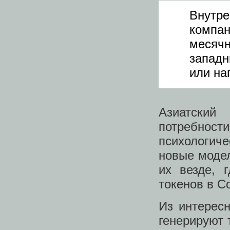
Внутре
компа
месяч
западн
или на
Азиатский
потребност
психологич
новые модел
их везде, 
токенов в C
Из интересн
генерируют 