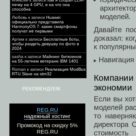
Алексей
к записи
Как я собрал LLM-
печку на 4 GPU, и на что она
архитекто
способна
моделей.
Любовь
к записи
Huawei
официально представила
HarmonyOS 7: какие смартфоны
Давайте по
получат её первыми
доказал: ко
Артем
к записи
Бесплатные боты,
чтобы раздеть девушку по фото в
к популярны
2024
sasha
к записи
Майнинг биткоинов
Навигация
на 55-летнем ветеране IBM 1401
Roman
к записи
Реализация ModBus
RTU Slave на stm32
Компании 
экономии
РЕКОМЕНДУЕМ
Если вы хот
моделей рас
REG.RU
то наверня
надежный хостинг
директора C
Промокод на скидку 5%
стоимост
REG.RU