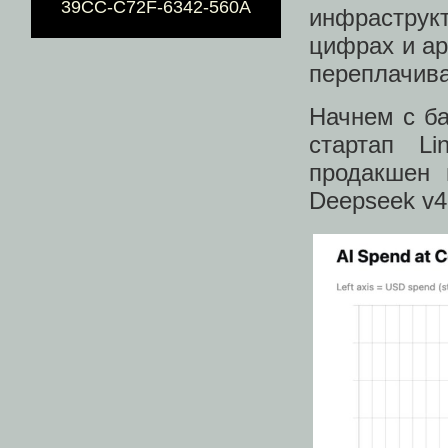
39CC-C72F-6342-560A
инфраструк
цифрах и ар
переплачива
Начнем с б
стартап L
продакшен 
Deepseek v