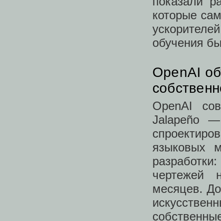
показали ра
которые сам
ускорител
обучения бы
OpenAI об
собственн
OpenAI со
Jalapeño —
спроектиро
языковых м
разработки
чертежей 
месяцев. До
искусствен
собственны