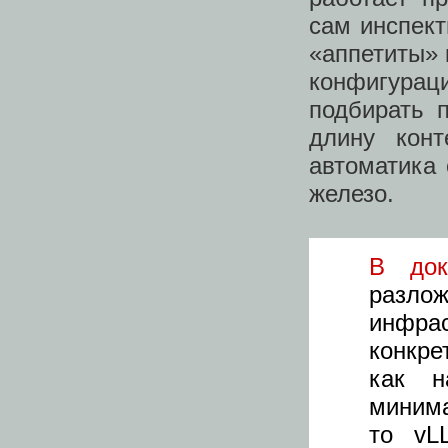
сам инспект
«аппетиты» 
конфигура
подбирать 
длину конт
автоматика
железо.
В док
разло
инфр
конкр
как н
минима
то vL