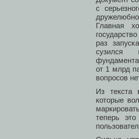
с серьезно
дружелюбн
Главная х
государство
раз запуск
сузился 
фундаментал
от 1 млрд 
вопросов нет
Из текста 
которые во
маркироват
теперь это
пользовател