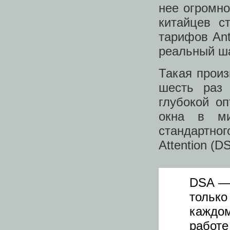
нее огромно
китайцев с
тарифов Ant
реальный ша
Такая произ
шесть раз 
глубокой о
окна в ми
стандартног
Attention (D
DSA — 
тольк
каждо
работ