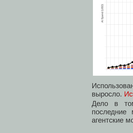
Использован
выросло.
Ис
Дело в то
последние
агентские м