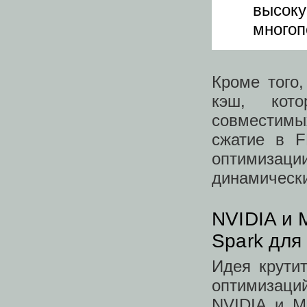
высо
многоп
Кроме того
кэш, кот
совместимы
сжатие в F
оптимизаци
динамически
NVIDIA и 
Spark для
Идея крути
оптимизаци
NVIDIA и M