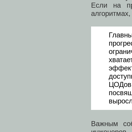
Если на п
алгоритмах,
Главн
прогр
огран
хвата
эффек
доступ
ЦОДов
посвя
выросл
Важным со
инженеров 