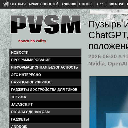
ГЛАВНАЯ
АРХИВ НОВОСТЕЙ
ANDROID
GOOGLE
APPLE
MICROSOF
Пузырь И
ChatGPT,
положен
НОВОСТИ
2026-06-30
в 1
ПРОГРАММИРОВАНИЕ
Nvidia
,
OpenAI
ИНФОРМАЦИОННАЯ БЕЗОПАСНОСТЬ
ЭТО ИНТЕРЕСНО
НАУЧНО-ПОПУЛЯРНОЕ
ГАДЖЕТЫ И УСТРОЙСТВА ДЛЯ ГИКОВ
ТЕКУЧКА
JAVASCRIPT
DIY ИЛИ СДЕЛАЙ САМ
ГАДЖЕТЫ
ANDROID