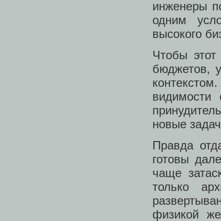
инженеры п
одним усл
высокого би
Чтобы этот
бюджетов, 
контексто
видимости 
принудител
новые зада
Правда отд
готовы дал
чаще затас
только ар
развертыва
физикой же