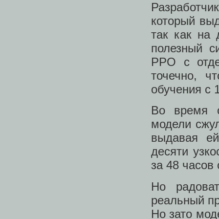
Разработчи
который выд
так как на
полезный с
PPO с отд
точечно, ч
обучения с 
Во время о
модели сжул
выдавая е
десяти узк
за 48 часов 
Но радова
реальный пр
Но зато мод