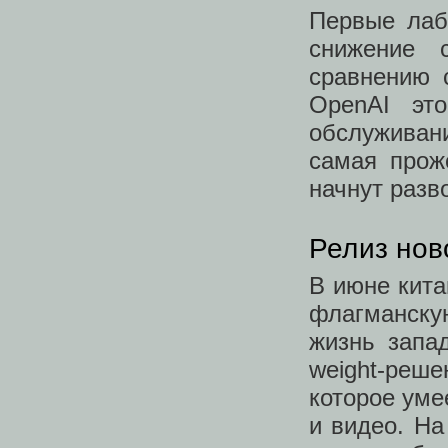
Первые лаб
снижение 
сравнению 
OpenAI это
обслужива
самая прож
начнут разв
Релиз нов
В июне кита
флагманску
жизнь запа
weight-реше
которое уме
и видео. Н