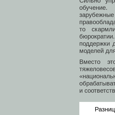
Сильно упр
обучение.
зарубежные
правооблада
то скармл
бюрократии
поддержки д
моделей для
Вместо эт
тяжеловесо
«националь
обрабатыват
и соответст
Разниц