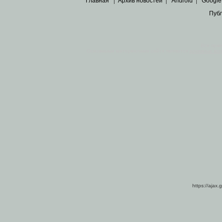
Главная
|
Архив новостей
|
Android
|
Google
Пуб
Все пра
Основными материалами сайта являются
архивные ко
https://ajax.