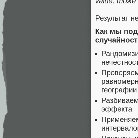
value, тоже
Результат н
Как мы под
случайност
Рандомизи
нечестнос
Проверяем
равномерн
географии
Разбиваем
эффекта
Применяем
интервало