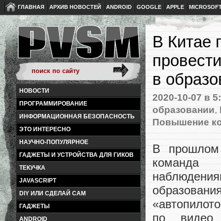
ГЛАВНАЯ
АРХИВ НОВОСТЕЙ
ANDROID
GOOGLE
APPLE
MICROSOF
В Китае 
провести
в образо
НОВОСТИ
2020-10-07
в 5
ПРОГРАММИРОВАНИЕ
образовании
,
ИНФОРМАЦИОННАЯ БЕЗОПАСНОСТЬ
Повышение к
ЭТО ИНТЕРЕСНО
НАУЧНО-ПОПУЛЯРНОЕ
В прошлом 
ГАДЖЕТЫ И УСТРОЙСТВА ДЛЯ ГИКОВ
команда 
ТЕКУЧКА
наблюдения
JAVASCRIPT
образовани
DIY ИЛИ СДЕЛАЙ САМ
«автопилото
ГАДЖЕТЫ
по видео 
ANDROID