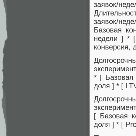
заявок/не
Длительност
заявок/недел
Базовая кон
недели ] * 
конверсия, д
Долгосроч
эксперимент
* [ Базовая
доля ] * [ LT
Долгосроч
эксперимент
[ Базовая к
доля ] * [ Pro