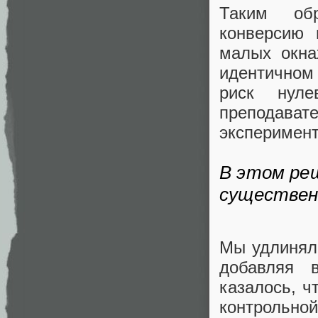
Таким обр
конверсию 
малых окна
идентичном
риск нуле
преподавате
эксперимен
В этом реш
существен
Мы удлиняли
добавляя 
казалось, ч
контрольн