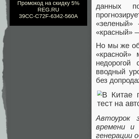
Промокод на скидку 5%
данных п
REG.RU
прогнозируе
39CC-C72F-6342-560A
«зеленый» 
«красный» —
Но мы же об
«красной» 
недорогой 
вводный уро
без допрода
Автоурок 
времени и 
генерации о