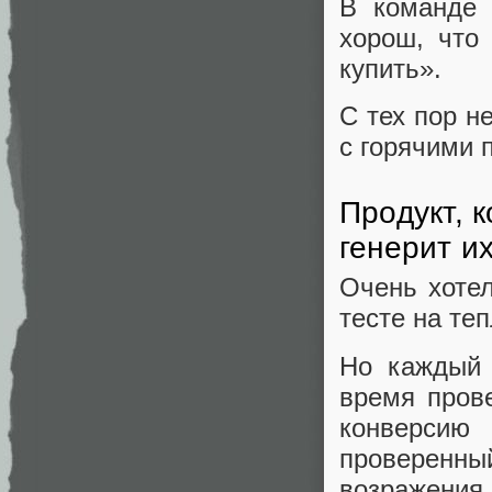
В команде 
хорош, что
купить».
С тех пор н
с горячими 
Продукт, 
генерит и
Очень хотел
тесте на те
Но каждый 
время пров
конверсию
проверенны
возражения 