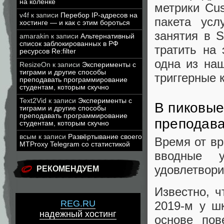
на коленке
метрики Cus
v4f
к записи
Перебор IP-адресов на
пакета ус
хостинге — и как с этим бороться
занятия в 
amarakin
к записи
Альтернативный
список заблокированных в РФ
тратить на
ресурсов Re:filter
одна из наш
ResizeOn
к записи
Эксперименты с
тиграми и другие способы
триггерные 
преподавать программирование
студентам, которым скучно
Text2Vid
к записи
Эксперименты с
В пиковые
тиграми и другие способы
преподавать программирование
преподава
студентам, которым скучно
всым
к записи
Развёртывание своего
Время от вр
MTProxy Telegram со статистикой
вводные у
удовлетвори
РЕКОМЕНДУЕМ
Известно, ч
REG.RU
2019-м у ш
надежный хостинг
основе пов