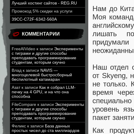
Лучший хостинг сайтов - REG.RU
Нам до Кита
Промокод 5% скидки на услуги
Моя команд
39CC-C72F-6342-560A
английском
лишать по
КОММЕНТАРИИ
придумали 
неожиданны
FreeAIVideo
к записи
Эксперименты
с тиграми и другие способы
преподавать программирование
студентам, которым скучно
Наш отдел 
Влад
к записи
NAVIS —
от Skyeng, 
многоцелевой быстросборный
беспилотный катамаран
не только. 
Азат
к записи
Как я собрал LLM-
время чере
печку на 4 GPU, и на что она
способна
специально
FileCompare
к записи
Эксперименты
уровень яз
с тиграми и другие способы
преподавать программирование
пакет заняти
студентам, которым скучно
Феликс
к записи
База данных
Как продук
простых чисел до ста миллиардов