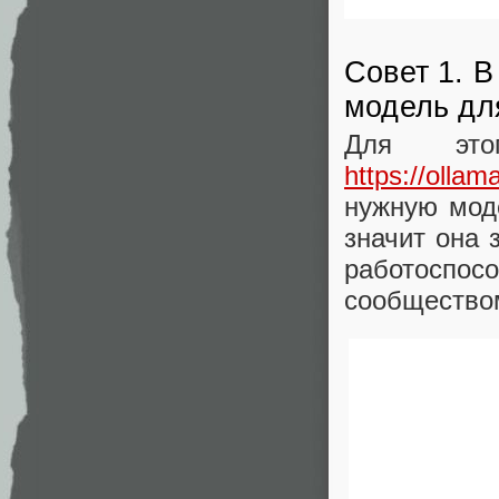
Совет 1. 
модель дл
Для это
https://ollam
нужную моде
значит она 
работоспос
сообщество