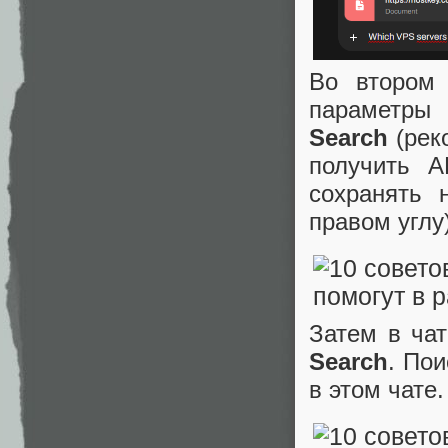
Во втором 
параметр
Search
(рек
получить A
сохранять 
правом углу
Затем в ча
Search
. Пои
в этом чате.