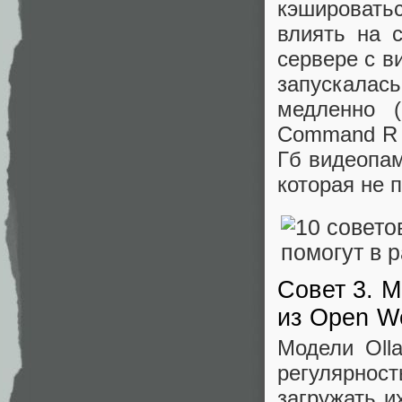
кэшировать
влиять на с
сервере с в
запускалас
медленно 
Command R 
Гб видеопам
которая не 
Совет 3. 
из Open W
Модели Oll
регулярнос
загружать и