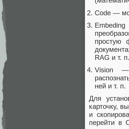
(математич
Code — мо
Embedin
преобраз
простую 
документа
RAG и т. п
Vision —
распознат
ней и т. п.
Для устан
карточку, в
и скопиров
перейти в 