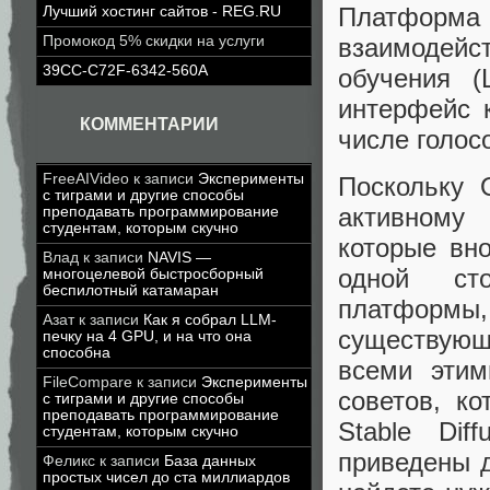
Платфор
Лучший хостинг сайтов - REG.RU
взаимодей
Промокод 5% скидки на услуги
39CC-C72F-6342-560A
обучения (
интерфейс 
КОММЕНТАРИИ
числе голос
FreeAIVideo
к записи
Эксперименты
Поскольку 
с тиграми и другие способы
активному 
преподавать программирование
студентам, которым скучно
которые вно
Влад
к записи
NAVIS —
одной сто
многоцелевой быстросборный
беспилотный катамаран
платформы
Азат
к записи
Как я собрал LLM-
существующ
печку на 4 GPU, и на что она
способна
всеми эти
FileCompare
к записи
Эксперименты
советов, к
с тиграми и другие способы
преподавать программирование
Stable Di
студентам, которым скучно
приведены д
Феликс
к записи
База данных
простых чисел до ста миллиардов