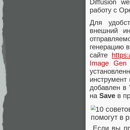
Diffusion 
работу с Op
Для удобс
внешний ин
отправляем
генерацию в
сайте
https
Image Gen
установле
инструмент
добавлен в
на
Save
в пр
Если вы пр