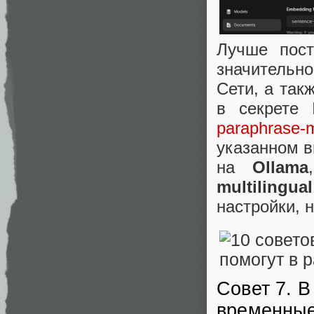
Лучше пост
значительн
Сети, а так
в секрете
paraphrase-mu
указанном 
на
Ollama
multilingual
настройки, 
Совет 7. 
временные