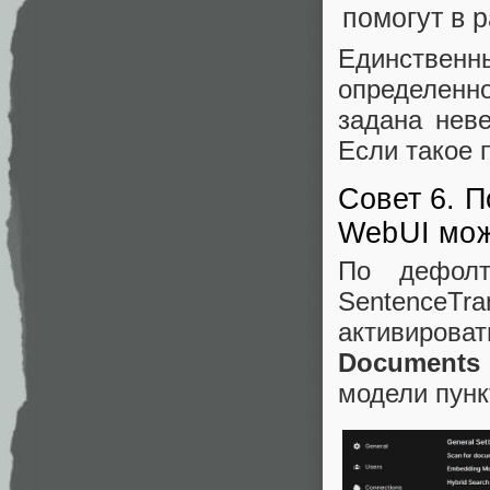
Единствен
определенно
задана неве
Если такое 
Совет 6. 
WebUI мож
По дефолт
SentenceT
активиров
Documents
модели пунк