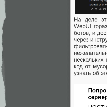
На деле эт
WebUI гораз
ботов, и до
через инстр
фильтров
нежелатель
нескольких
код от мусо
узнать об э
Попро
сервер