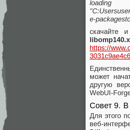
loading
"C:Usersuse
e-packagesto
скачайте 
libomp140.x
https://www.
3031c9ae4c6
Единственн
может нача
другую вер
WebUI-Forge
Совет 9. 
Для этого п
веб-интерфе