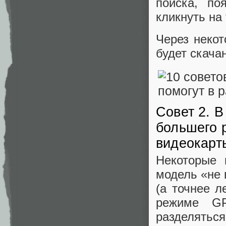
поиска, п
кликнуть на 
Через некот
будет скача
Совет 2. 
большего 
видеокарт
Некоторые 
модель «не 
(а точнее л
режиме GP
разделятьс