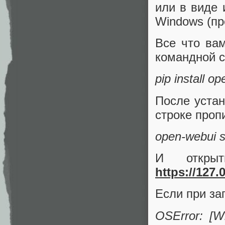
или в виде 
Windows (пр
Все что вам
командной с
pip install o
После устан
строке проп
open-webui 
И открыт
https://127.
Если при за
OSError: [W