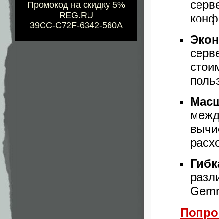
серв
Промокод на скидку 5%
REG.RU
конф
39CC-C72F-6342-560A
Экон
серв
сто
поль
Масш
межд
вычи
расх
Гибк
разли
Gemm
Попро