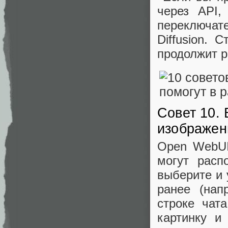
через API,
переключат
Diffusion. 
продолжит р
Совет 10.
изображен
Open WebUI 
могут расп
выберите и 
ранее (на
строке чат
картинку и