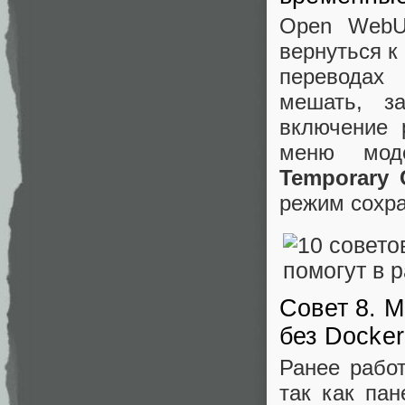
Open WebUI
вернуться к 
переводах 
мешать, з
включение 
меню моде
Temporary 
режим сохр
Совет 8. 
без Docker
Ранее рабо
так как пан