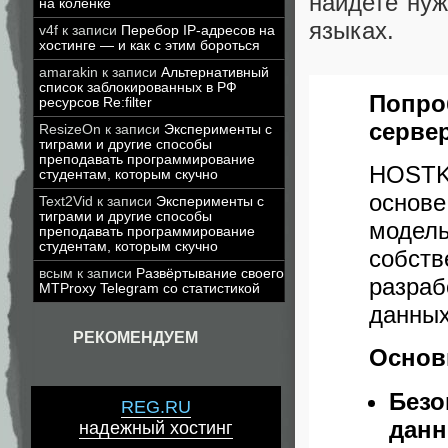
найдете нуж
на коленке
языках.
v4f
к записи
Перебор IP-адресов на
хостинге — и как с этим бороться
amarakin
к записи
Альтернативный
список заблокированных в РФ
Попро
ресурсов Re:filter
сервер
ResizeOn
к записи
Эксперименты с
тиграми и другие способы
преподавать программирование
HOSTKE
студентам, которым скучно
основе
Text2Vid
к записи
Эксперименты с
тиграми и другие способы
модель
преподавать программирование
студентам, которым скучно
собств
всым
к записи
Развёртывание своего
разра
MTProxy Telegram со статистикой
данных
РЕКОМЕНДУЕМ
Основ
Без
REG.RU
дан
надежный хостинг