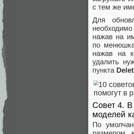
с тем же им
Для обнов
необходимо
нажав на и
по менюшка
нажав на 
удалить ну
пункта
Dele
Совет 4. 
моделей ка
По умолчан
размером к