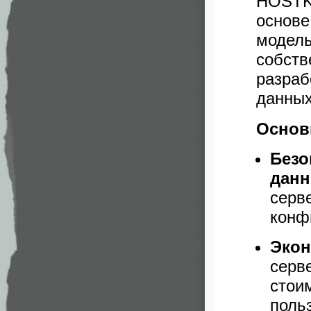
HOSTKE
основе
модель
собств
разра
данных
Основ
Без
дан
серв
конф
Экон
серв
сто
поль