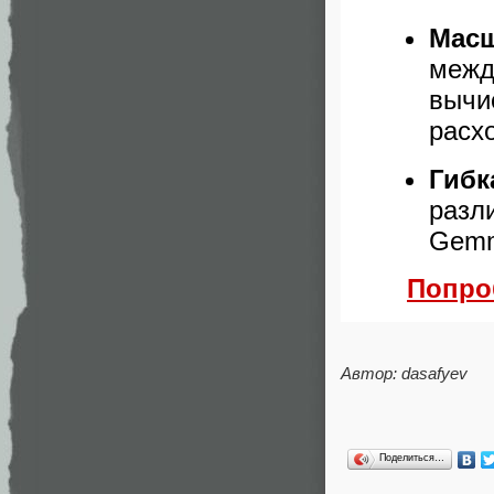
Масш
межд
вычи
расх
Гибк
разли
Gemm
Попро
Автор: dasafyev
Поделиться…