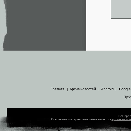
Главная
|
Архив новостей
|
Android
|
Google
Пуб
Все пра
Основными материалами сайта являются
архивные ко