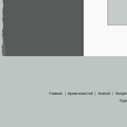
Главная
|
Архив новостей
|
Android
|
Google
Пуб
Все пра
Основными материалами сайта являются
архивные ко