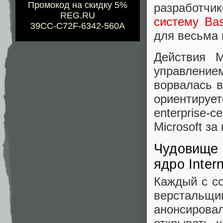
Промокод на скидку 5%
разработч
REG.RU
систему Ba
39CC-C72F-6342-560A
для весьма 
Действия M
управлен
ворвалась в
ориентирует
enterprise
Microsoft за
Чудовище M
ядро Intern
Каждый с со
верстальщи
анонсировал