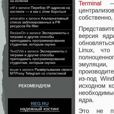
на коленке
Terminal
— 
v4f
к записи
Перебор IP-адресов на
централизов
хостинге — и как с этим бороться
собственно,
amarakin
к записи
Альтернативный
список заблокированных в РФ
ресурсов Re:filter
Представит
ResizeOn
к записи
Эксперименты с
версия яд
тиграми и другие способы
преподавать программирование
обновлятьс
студентам, которым скучно
Linux, что
Text2Vid
к записи
Эксперименты с
тиграми и другие способы
полноценн
преподавать программирование
эмуляци
студентам, которым скучно
всым
к записи
Развёртывание своего
производит
MTProxy Telegram со статистикой
из-под Win
исходном к
РЕКОМЕНДУЕМ
необходимы
ядра.
REG.RU
надежный хостинг
Это не пе