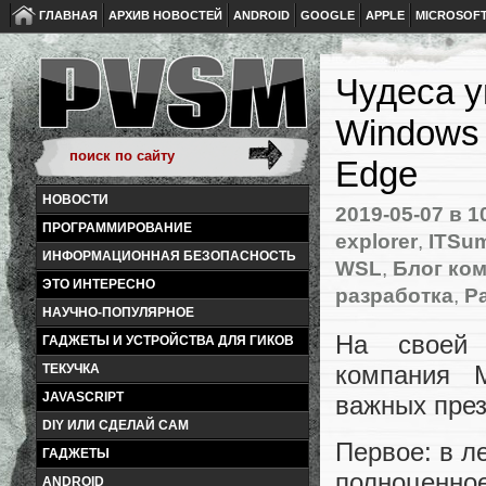
ГЛАВНАЯ
АРХИВ НОВОСТЕЙ
ANDROID
GOOGLE
APPLE
MICROSOF
Чудеса уп
Windows 
Edge
НОВОСТИ
2019-05-07
в 1
ПРОГРАММИРОВАНИЕ
explorer
,
ITSu
ИНФОРМАЦИОННАЯ БЕЗОПАСНОСТЬ
WSL
,
Блог ко
ЭТО ИНТЕРЕСНО
разработка
,
Р
НАУЧНО-ПОПУЛЯРНОЕ
На своей
ГАДЖЕТЫ И УСТРОЙСТВА ДЛЯ ГИКОВ
компания M
ТЕКУЧКА
JAVASCRIPT
важных през
DIY ИЛИ СДЕЛАЙ САМ
Первое: в л
ГАДЖЕТЫ
полноценно
ANDROID