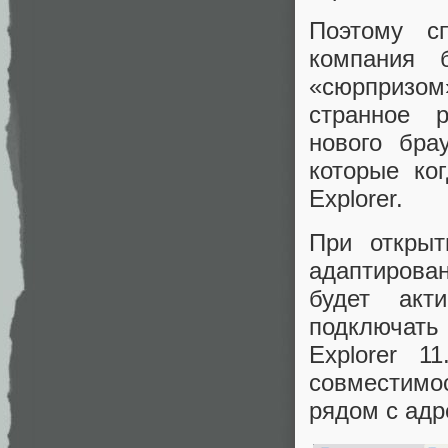
Поэтому сп
компания 
«сюрпризом
странное 
нового бра
которые ког
Explorer.
При откры
адаптирован
будет акт
подключать 
Explorer 1
совместимо
рядом с адр