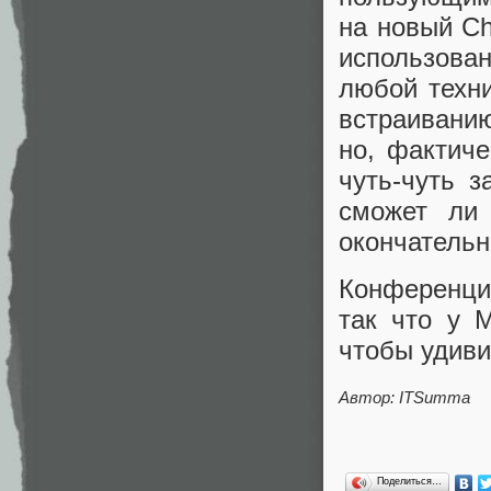
на новый Ch
использова
любой техни
встраиванию
но, фактиче
чуть-чуть з
сможет ли 
окончательн
Конференция
так что у M
чтобы удиви
Автор: ITSumma
Поделиться…