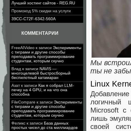
Лучший хостинг сайтов - REG.RU
Промокод 5% скидки на услуги
39CC-C72F-6342-560A
КОММЕНТАРИИ
FreeAIVideo
к записи
Эксперименты
с тиграми и другие способы
преподавать программирование
Мы встроил
студентам, которым скучно
Влад
к записи
NAVIS —
ты не забы
многоцелевой быстросборный
беспилотный катамаран
Linux Kern
Азат
к записи
Как я собрал LLM-
печку на 4 GPU, и на что она
Добавлени
способна
логичный 
FileCompare
к записи
Эксперименты
с тиграми и другие способы
Microsoft 
преподавать программирование
студентам, которым скучно
лишь эмуляц
Феликс
к записи
База данных
своей сис
простых чисел до ста миллиардов