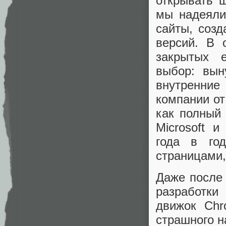
открывать 
мы надеяли
сайты, соз
версий. В 
закрытых e
выбор: вын
внутренни
компании от
как полный
Microsoft 
года в го
страницами,
Даже после 
разработки
движок Chr
страшного на