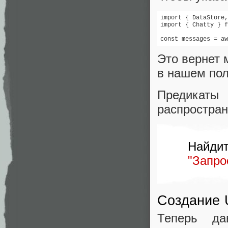
import { DataStore,
import { Chatty } f
const messages = aw
Это вернет 
в нашем пол
Предика
распростран
Найди
"Запро
Создание 
Теперь да