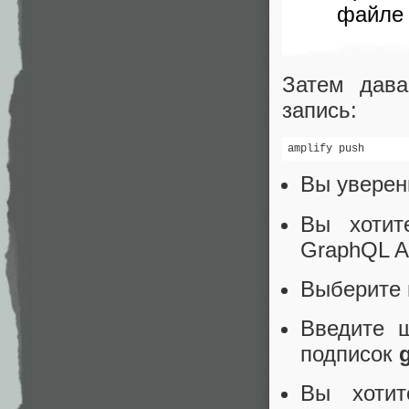
файле 
Затем дава
запись:
amplify push
Вы уверен
Вы хотит
GraphQL 
Выберите 
Введите 
подписок
g
Вы хотит