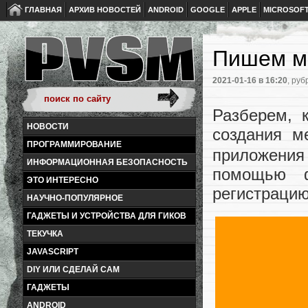
ГЛАВНАЯ
АРХИВ НОВОСТЕЙ
ANDROID
GOOGLE
APPLE
MICROSOF
Пишем ме
2021-01-16
в 16:20
, руб
Разберем, 
НОВОСТИ
создания 
ПРОГРАММИРОВАНИЕ
приложени
ИНФОРМАЦИОННАЯ БЕЗОПАСНОСТЬ
помощью 
ЭТО ИНТЕРЕСНО
регистрацию
НАУЧНО-ПОПУЛЯРНОЕ
ГАДЖЕТЫ И УСТРОЙСТВА ДЛЯ ГИКОВ
ТЕКУЧКА
JAVASCRIPT
DIY ИЛИ СДЕЛАЙ САМ
ГАДЖЕТЫ
ANDROID