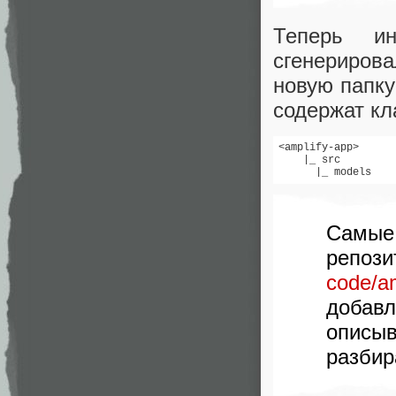
Теперь и
сгенериров
новую папку
содержат кл
<amplify-app>

    |_ src

      |_ models
Самы
репоз
code/am
добав
описыв
разбир