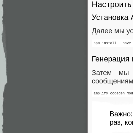
Настроить 
Установка A
Далее мы у
npm install --save 
Генерация
Затем мы 
сообщениям
amplify codegen mod
Важно:
раз, к