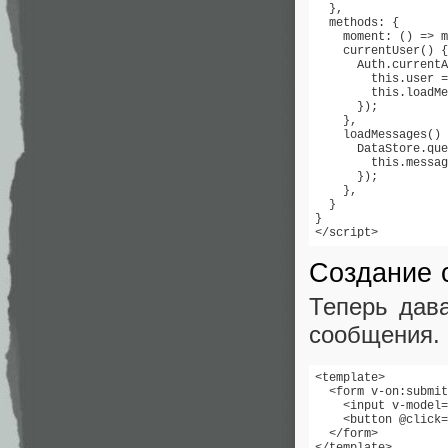
  },

  methods: {

    moment: () => m
    currentUser() {

      Auth.currentA
        this.user =
        this.loadMe
      });

    },

    loadMessages() 
      DataStore.que
        this.messag
      });

    },

  }

}

</script>
Создание 
Теперь дав
сообщения.
<template>

  <form v-on:submit
    <input v-model=
    <button @click=
  </form>

</template>
