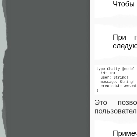
Чтобы 
При п
следую
type Chatty @model 
  id: ID!

  user: String!

  message: String!

  createdAt: AWSDat
}
Это позв
пользовател
Примеч