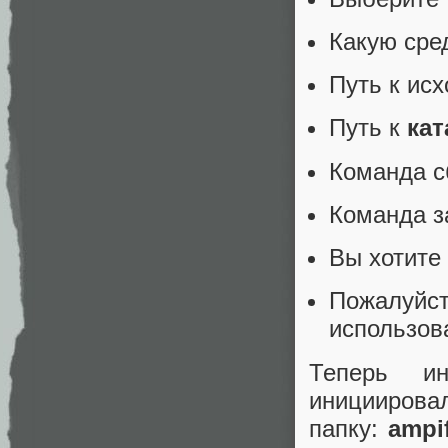
Какую сре
Путь к ис
Путь к
кат
Команда с
Команда з
Вы хотите
Пожалуйс
использов
Теперь и
иницииро
папку:
ampi