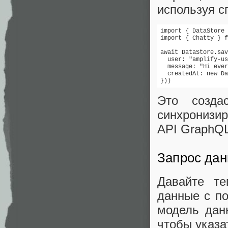
используя с
import { DataStore 
import { Chatty } f
await DataStore.sav
  user: "amplify-us
  message: "Hi ever
  createdAt: new Da
}))
Это созда
синхронизи
API GraphQL
Запрос да
Давайте т
данные с по
модель дан
чтобы указа