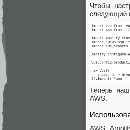
Чтобы наст
следующий 
import Vue from 'vu
import App from './
import Amplify from
import '@aws-amplif
import aws_exports 
Amplify.configure(a
Vue.config.producti
new Vue({

  render: h => h(Ap
}).$mount('#app')
Теперь наш
AWS.
Использов
AWS Amplif