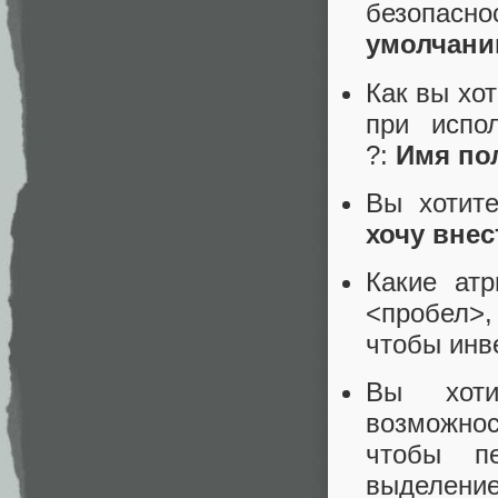
безопас
умолчан
Как вы хо
при испо
?:
Имя по
Вы хотит
хочу вне
Какие ат
<пробел>,
чтобы инв
Вы хоти
возможнос
чтобы пе
выделение