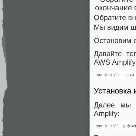
Обратите вн
Мы видим ша
Остановим е
Давайте те
AWS Amplify
npm install --save 
Установка 
Далее мы 
Amplify:
npm install -g @aws