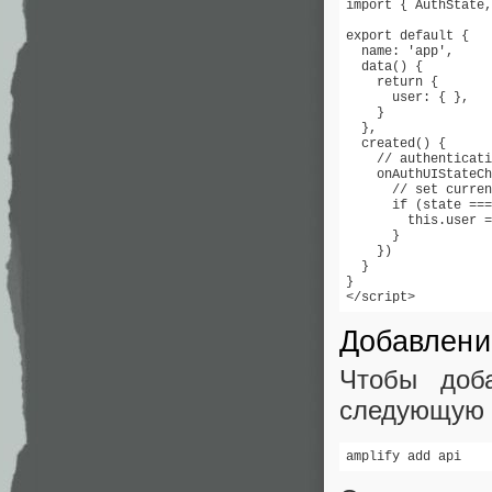
import { AuthState,
export default {

  name: 'app',

  data() {

    return {

      user: { },

    }

  },

  created() {

    // authenticati
    onAuthUIStateCh
      // set curren
      if (state ===
        this.user =
      }

    })

  }

}

</script>
Добавлени
Чтобы доб
следующую 
amplify add api