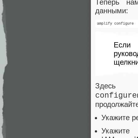
Теперь на
данными:
amplify configure
Если 
руко
щелкн
Здес
configure
продолжайте
Укажите р
Укажите