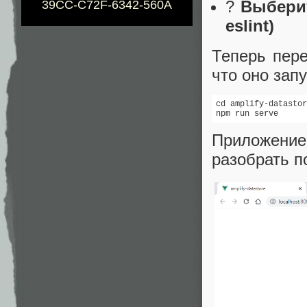
?
Выбери
39CC-C72F-6342-560A
eslint)
Теперь пере
что оно зап
cd amplify-datastor
npm run serve
Приложение
разобрать п