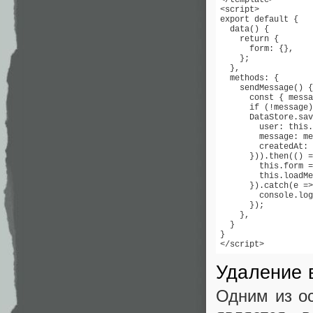
<script>

export default {

  data() {

    return {

      form: {},

    };

  }, 

  methods: {

    sendMessage() {

      const { messa
      if (!message)
      DataStore.sav
        user: this.
        message: me
        createdAt: 
      })).then(() =
        this.form =
        this.loadMe
      }).catch(e =>
        console.log
      });

    },

  }

}

</script>
Удаление 
Одним из ос