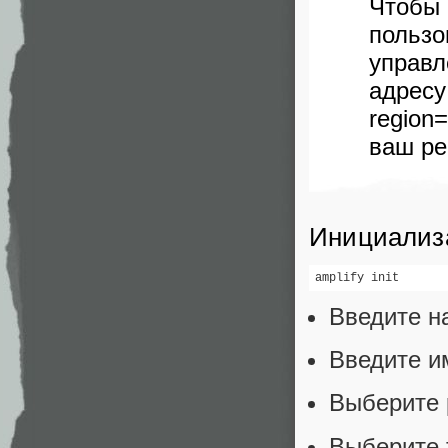
Чтоб
польз
у
адресу
region
ваш ре
Инициализа
amplify init
Введите н
Введите и
Выберите 
Выберите 