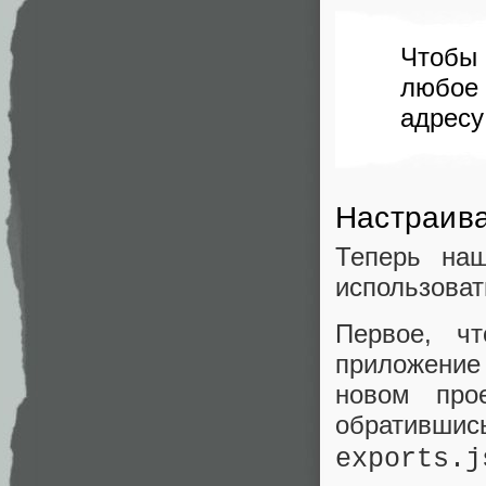
Чтобы 
любое 
адрес
Настраив
Теперь на
использоват
Первое, ч
приложени
новом про
обративши
exports.j