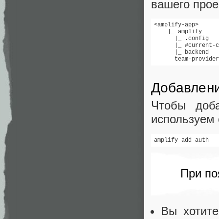
вашего прое
<amplify-app>

    |_ amplify

      |_ .config

      |_ #current-c
      |_ backend

      team-provider
Добавлен
Чтобы доба
используем
amplify add auth
При по
Вы хотите