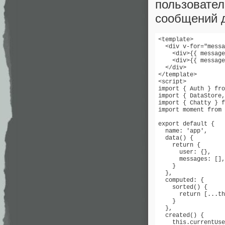
пользовате
сообщений д
<template>

  <div v-for="messa
    <div>{{ message
    <div>{{ message
  </div>

</template>

<script>

import { Auth } fro
import { DataStore,
import { Chatty } f
import moment from 
export default {

  name: 'app',

  data() {

    return {

      user: {},

      messages: [],

    }

  },

  computed: {

    sorted() {

      return [...th
    }

  },

  created() {

    this.currentUse