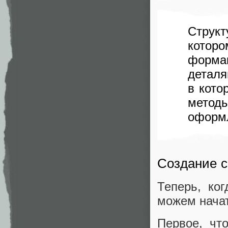
Структ
котор
форма
деталя
в кото
метод
оформ
Создание 
Теперь, ко
можем начат
Первое, чт