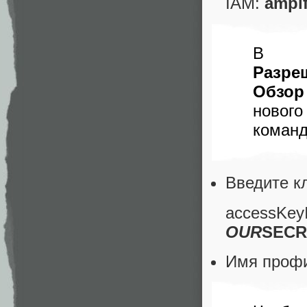
IAM:
ampif
В к
Разре
Обзор
новог
команд
Введите к
accessKey
OUR
SECR
Имя проф