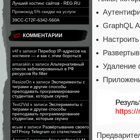
Лучший хостинг сайтов - REG.RU
Аутентиф
Промокод 5% скидки на услуги
39CC-C72F-6342-560A
GraphQL A
КОММЕНТАРИИ
Настроить 
Развертыв
v4f
к записи
Перебор IP-адресов на
хостинге — и как с этим бороться
amarakin
к записи
Альтернативный
Удаление 
список заблокированных в РФ
ресурсов Re:filter
Приложени
ResizeOn
к записи
Эксперименты с
тиграми и другие способы
преподавать программирование
студентам, которым скучно
Рез
Text2Vid
к записи
Эксперименты с
тиграми и другие способы
https:/
преподавать программирование
студентам, которым скучно
всым
к записи
Развёртывание своего
MTProxy Telegram со статистикой
Предварите