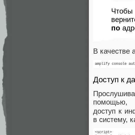
Чтобы 
верн
по
адр
В качестве 
amplify console aut
Доступ к д
Прослушив
помощью
доступ к ин
в систему, к
<script>
