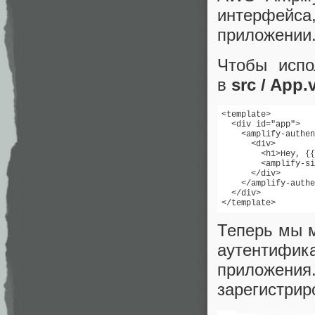
интерфейс
приложении.
Чтобы испол
в
src / App.
<template>

  <div id="app">

    <amplify-authen
      <div>

        <h1>Hey, {{
        <amplify-si
      </div>

    </amplify-authe
  </div>

</template>
Теперь мы м
аутентифик
приложения
зарегистрир