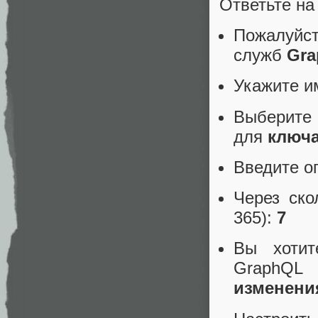
Ответьте н
Пожалуй
служб
Gr
Укажите и
Выбери
для
ключ
Введите о
Через ско
365):
7
Вы хотит
GraphQL
изменени