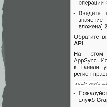
операции 
Введите 
значение
вложена]
Обратите в
API
.
На этом
AppSync. Ис
к панели у
регион прав
amplify console api
Пожалуй
служб
Gr