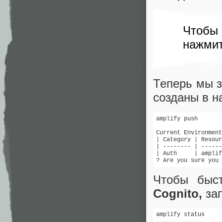
Чтоб
нажми
Теперь мы з
созданы в н
amplify push 

Current Environment
| Category | Resour
| -------- | ------
| Auth     | amplif
? Are you sure you 
Чтобы быс
Cognito,
зап
amplify status