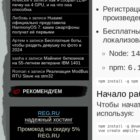
Алексей
к записи
Как я собрал LLM-
печку на 4 GPU, и на что она
Регистр
способна
произведе
Любовь
к записи
Huawei
официально представила
HarmonyOS 7: какие смартфоны
Бесплатн
получат её первыми
локализов
Артем
к записи
Бесплатные боты,
чтобы раздеть девушку по фото в
2024
Node:
1
sasha
к записи
Майнинг биткоинов
на 55-летнем ветеране IBM 1401
npm:
6.
Roman
к записи
Реализация ModBus
RTU Slave на stm32
npm install -g npm
РЕКОМЕНДУЕМ
Начало ра
Чтобы начат
используя:
REG.RU
надежный хостинг
npm install -g @vue
Промокод на скидку 5%
vue create amplify-
REG.RU