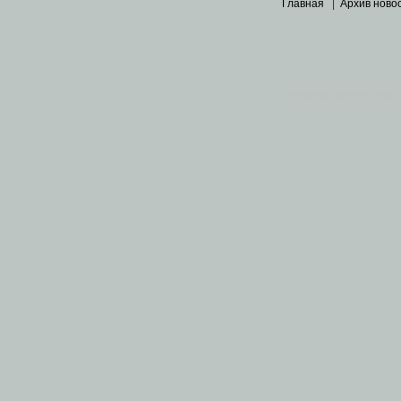
Главная
|
Архив ново
Основными материалами 