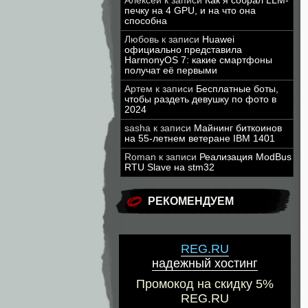
Алексей
к записи
Как я собрал LLM-
печку на 4 GPU, и на что она
способна
Любовь
к записи
Huawei
официально представила
HarmonyOS 7: какие смартфоны
получат её первыми
Артем
к записи
Бесплатные боты,
чтобы раздеть девушку по фото в
2024
sasha
к записи
Майнинг биткоинов
на 55-летнем ветеране IBM 1401
Roman
к записи
Реализация ModBus
RTU Slave на stm32
РЕКОМЕНДУЕМ
REG.RU
надежный хостинг
Промокод на скидку 5%
REG.RU