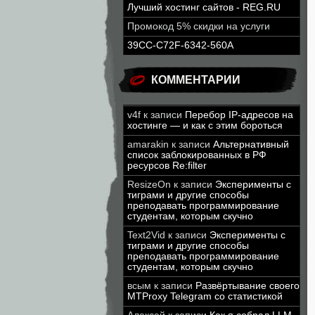
Лучший хостинг сайтов - REG.RU
Промокод 5% скидки на услуги
39CC-C72F-6342-560A
КОММЕНТАРИИ
v4f
к записи
Перебор IP-адресов на
хостинге — и как с этим бороться
amarakin
к записи
Альтернативный
список заблокированных в РФ
ресурсов Re:filter
ResizeOn
к записи
Эксперименты с
тиграми и другие способы
преподавать программирование
студентам, которым скучно
Text2Vid
к записи
Эксперименты с
тиграми и другие способы
преподавать программирование
студентам, которым скучно
всым
к записи
Развёртывание своего
MTProxy Telegram со статистикой