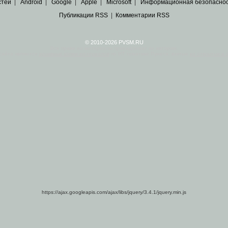
стей
|
Android
|
Google
|
Apple
|
Microsoft
|
Информационная безопасно
Публикации RSS
|
Комментарии RSS
© 2010-2026 PVSM.RU
Все права на материалы принадлежат их авторам.
сайта являются
архивные копии материалов
по ИТ тематике Рунета, взятые
из открытых и 
https://ajax.googleapis.com/ajax/libs/jquery/3.4.1/jquery.min.js