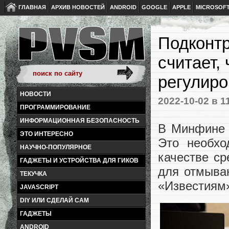
ГЛАВНАЯ
АРХИВ НОВОСТЕЙ
ANDROID
GOOGLE
APPLE
MICROSOF
Подконт
считает,
регулиро
НОВОСТИ
2022-10-02
в 1
ПРОГРАММИРОВАНИЕ
ИНФОРМАЦИОННАЯ БЕЗОПАСНОСТЬ
В Минфине 
ЭТО ИНТЕРЕСНО
Это необхо
НАУЧНО-ПОПУЛЯРНОЕ
качестве ср
ГАДЖЕТЫ И УСТРОЙСТВА ДЛЯ ГИКОВ
для отмыва
ТЕКУЧКА
«Известиям
JAVASCRIPT
DIY ИЛИ СДЕЛАЙ САМ
ГАДЖЕТЫ
ANDROID