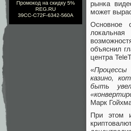
рынка виде
Промокод на скидку 5%
REG.RU
может вырас
39CC-C72F-6342-560A
Основное 
локальная
возможнос
объяснил г
центра Tele
«
Процессы
казино, ко
быть уве
«конвертир
Марк Гойхма
При этом 
криптова