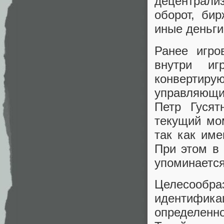
децентрал
оборот, би
иные деньги
Ранее игро
внутри иг
конвертиру
управляющи
Петр Гусят
текущий мо
так как им
При этом в 
упоминается
Целесооб
идентифик
определенно