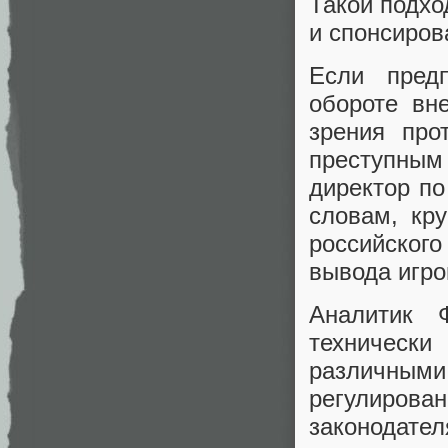
Такой подхо
и спонсиров
Если пред
обороте вн
зрения про
преступным
директор по
словам, кр
российског
вывода игро
Аналитик 
техническ
различным
регулиро
законодател