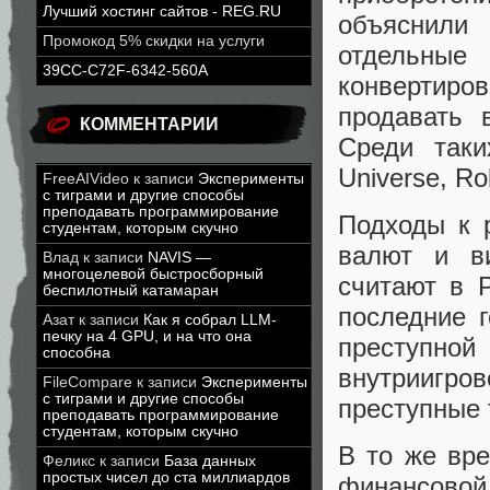
Лучший хостинг сайтов - REG.RU
объяснили
Промокод 5% скидки на услуги
отдельные 
39CC-C72F-6342-560A
конвертиро
продавать 
КОММЕНТАРИИ
Среди таки
Universe, Ro
FreeAIVideo
к записи
Эксперименты
с тиграми и другие способы
преподавать программирование
Подходы к 
студентам, которым скучно
валют и в
Влад
к записи
NAVIS —
многоцелевой быстросборный
считают в 
беспилотный катамаран
последние 
Азат
к записи
Как я собрал LLM-
печку на 4 GPU, и на что она
преступно
способна
внутриигро
FileCompare
к записи
Эксперименты
с тиграми и другие способы
преступные 
преподавать программирование
студентам, которым скучно
В то же вр
Феликс
к записи
База данных
простых чисел до ста миллиардов
финансовой 