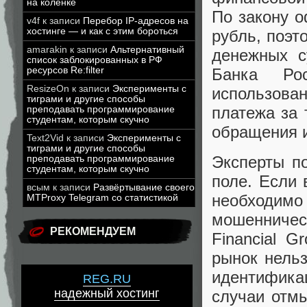
на коленке
По закону 
v4f
к записи
Перебор IP-адресов на
хостинге — и как с этим бороться
рубль, поэт
amarakin
к записи
Альтернативный
денежных с
список заблокированных в РФ
ресурсов Re:filter
Банка Ро
ResizeOn
к записи
Эксперименты с
использова
тиграми и другие способы
платежа за 
преподавать программирование
студентам, которым скучно
обращения и
Text2Vid
к записи
Эксперименты с
тиграми и другие способы
Эксперты п
преподавать программирование
студентам, которым скучно
поле. Если 
всым
к записи
Развёртывание своего
необходим
MTProxy Telegram со статистикой
мошенничес
РЕКОМЕНДУЕМ
Financial G
рынок нельз
идентифика
REG.RU
надежный хостинг
случаи отмы