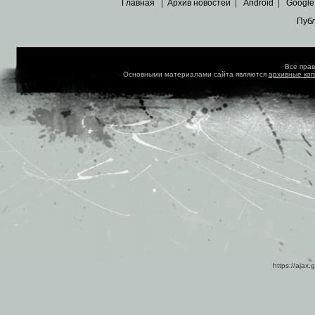
Главная
|
Архив новостей
|
Android
|
Google
Пуб
Все пра
Основными материалами сайта являются
архивные ко
https://ajax.