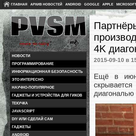
ГЛАВНАЯ
АРХИВ НОВОСТЕЙ
ANDROID
GOOGLE
APPLE
MICROSOF
Партнёры
производ
4K диаго
НОВОСТИ
2015-09-10
в 1
ПРОГРАММИРОВАНИЕ
ИНФОРМАЦИОННАЯ БЕЗОПАСНОСТЬ
Ещё в и
ЭТО ИНТЕРЕСНО
скрывается
НАУЧНО-ПОПУЛЯРНОЕ
диагональю 
ГАДЖЕТЫ И УСТРОЙСТВА ДЛЯ ГИКОВ
ТЕКУЧКА
JAVASCRIPT
DIY ИЛИ СДЕЛАЙ САМ
ГАДЖЕТЫ
ANDROID