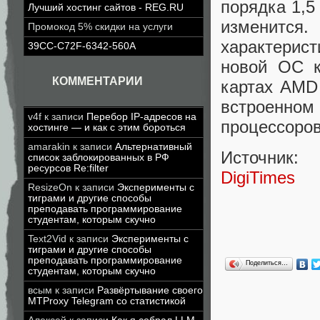
порядка 1,5
Лучший хостинг сайтов - REG.RU
изменится
Промокод 5% скидки на услуги
характерис
39CC-C72F-6342-560A
новой ОС к
КОММЕНТАРИИ
картах AMD
встроенном 
v4f
к записи
Перебор IP-адресов на
процессоров
хостинге — и как с этим бороться
amarakin
к записи
Альтернативный
Источник:
список заблокированных в РФ
ресурсов Re:filter
DigiTimes
ResizeOn
к записи
Эксперименты с
тиграми и другие способы
преподавать программирование
студентам, которым скучно
Text2Vid
к записи
Эксперименты с
тиграми и другие способы
преподавать программирование
Поделиться…
студентам, которым скучно
всым
к записи
Развёртывание своего
MTProxy Telegram со статистикой