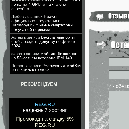
Алексей
к записи
Как я собрал LLM-
печку на 4 GPU, и на что она
способна
Любовь
к записи
Huawei
официально представила
HarmonyOS 7: какие смартфоны
получат её первыми
Артем
к записи
Бесплатные боты,
чтобы раздеть девушку по фото в
2024
sasha
к записи
Майнинг биткоинов
на 55-летнем ветеране IBM 1401
Roman
к записи
Реализация ModBus
RTU Slave на stm32
РЕКОМЕНДУЕМ
* - обя
REG.RU
надежный хостинг
Промокод на скидку 5%
REG.RU