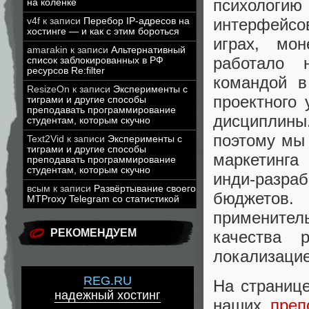
психологию
на коленке
интерфейсов
v4f
к записи
Перебор IP-адресов на
хостинге — и как с этим бороться
играх, мон
amarakin
к записи
Альтернативный
работало 
список заблокированных в РФ
ресурсов Re:filter
командой в
ResizeOn
к записи
Эксперименты с
проектного
тиграми и другие способы
преподавать программирование
дисциплины
студентам, которым скучно
поэтому мы
Text2Vid
к записи
Эксперименты с
тиграми и другие способы
маркетинга
преподавать программирование
студентам, которым скучно
инди-разра
всым
к записи
Развёртывание своего
бюджетов.
MTProxy Telegram со статистикой
применител
РЕКОМЕНДУЕМ
качества 
локализацие
REG.RU
На страниц
надежный хостинг
наших
преп