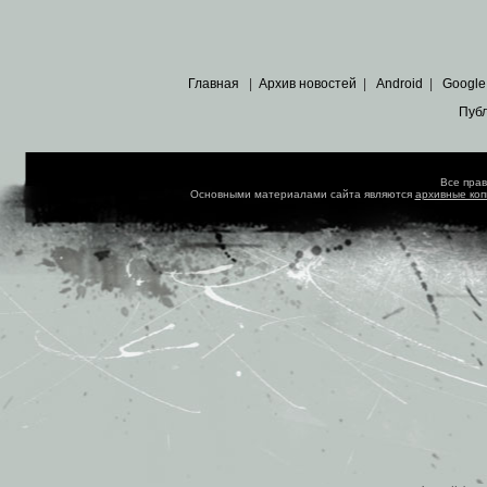
Главная
|
Архив новостей
|
Android
|
Google
Пуб
Все пра
Основными материалами сайта являются
архивные ко