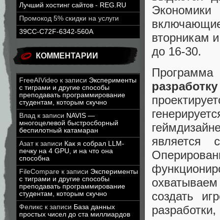
Лучший хостинг сайтов - REG.RU
Экономики 
Промокод 5% скидки на услуги
включающи
39CC-C72F-6342-560A
вторникам и
до 16-30.
КОММЕНТАРИИ
Программа 
FreeAIVideo
к записи
Эксперименты
разработк
с тиграми и другие способы
преподавать программирование
проектиру
студентам, которым скучно
генерирует
Влад
к записи
NAVIS —
многоцелевой быстросборный
геймдизайн
беспилотный катамаран
является с
Азат
к записи
Как я собрал LLM-
печку на 4 GPU, и на что она
Оперирова
способна
функциони
FileCompare
к записи
Эксперименты
с тиграми и другие способы
охватываем
преподавать программирование
создать иг
студентам, которым скучно
разработки
Феликс
к записи
База данных
простых чисел до ста миллиардов