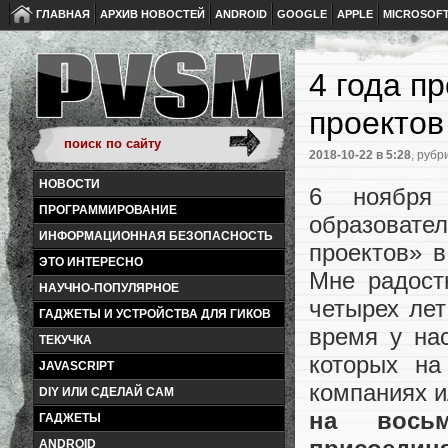
ГЛАВНАЯ
АРХИВ НОВОСТЕЙ
ANDROID
GOOGLE
APPLE
MICROSOF
4 года п
проектов
2018-10-22
в 5:28
, рубр
НОВОСТИ
6 ноября 
ПРОГРАММИРОВАНИЕ
образова
ИНФОРМАЦИОННАЯ БЕЗОПАСНОСТЬ
проектов» 
ЭТО ИНТЕРЕСНО
Мне радост
НАУЧНО-ПОПУЛЯРНОЕ
четырех лет
ГАДЖЕТЫ И УСТРОЙСТВА ДЛЯ ГИКОВ
время у на
ТЕКУЧКА
которых на
JAVASCRIPT
компаниях и
DIY ИЛИ СДЕЛАЙ САМ
на вось
ГАДЖЕТЫ
ANDROID