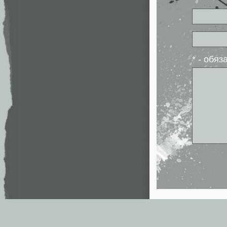
* - обя