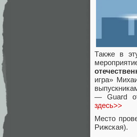
Также в эт
меропри
отечествен
игра» Миха
выпускникам
— Guard o
здесь>>
Место прове
Рижская).