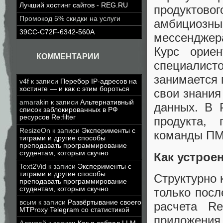
Лучший хостинг сайтов - REG.RU
продуктовог
Промокод 5% скидки на услуги
амбициозн
39CC-C72F-6342-560A
мессенджера
Курс ориен
КОММЕНТАРИИ
специалис
занимается 
v4f
к записи
Перебор IP-адресов на
хостинге — и как с этим бороться
свои знания
amarakin
к записи
Альтернативный
данных. В 
список заблокированных в РФ
ресурсов Re:filter
продукта,
ResizeOn
к записи
Эксперименты с
команды ПМ
тиграми и другие способы
преподавать программирование
студентам, которым скучно
Как устрое
Text2Vid
к записи
Эксперименты с
тиграми и другие способы
Структурно 
преподавать программирование
студентам, которым скучно
только посл
всым
к записи
Развёртывание своего
расчета Re
MTProxy Telegram со статистикой
приложения