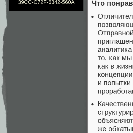
39CC-C72F-6342-560A
Что понрав
Отличител
позволяющ
Отправной
приглашен
аналитика 
то, как м
как в жиз
концепции
и попытки
проработан
Качествен
структури
объясняют
же обкаты