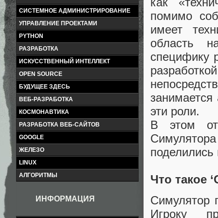
как «техни
СИСТЕМНОЕ АДМИНИСТРИРОВАНИЕ
помимо соб
УПРАВЛЕНИЕ ПРОЕКТАМИ
имеет техн
PYTHON
область н
РАЗРАБОТКА
специфику 
ИСКУССТВЕННЫЙ ИНТЕЛЛЕКТ
разработкой
OPEN SOURCE
непосредст
БУДУЩЕЕ ЗДЕСЬ
занимается 
ВЕБ-РАЗРАБОТКА
эти роли.
КОСМОНАВТИКА
В этом от
РАЗРАБОТКА ВЕБ-САЙТОВ
Симулятор
GOOGLE
поделились 
ЖЕЛЕЗО
LINUX
АЛГОРИТМЫ
Что такое ‘
Симулятор п
ИНФОРМАЦИЯ
Игроку пр