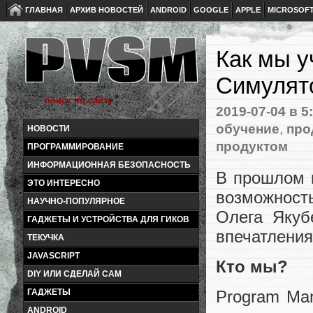
ГЛАВНАЯ
АРХИВ НОВОСТЕЙ
ANDROID
GOOGLE
APPLE
MICROSOF
Как мы у
Симулято
2019-07-04
в 5
обучение
,
про
НОВОСТИ
продуктом
ПРОГРАММИРОВАНИЕ
ИНФОРМАЦИОННАЯ БЕЗОПАСНОСТЬ
В прошлом г
ЭТО ИНТЕРЕСНО
возможност
НАУЧНО-ПОПУЛЯРНОЕ
Олега Якуб
ГАДЖЕТЫ И УСТРОЙСТВА ДЛЯ ГИКОВ
впечатления
ТЕКУЧКА
JAVASCRIPT
Кто мы?
DIY ИЛИ СДЕЛАЙ САМ
ГАДЖЕТЫ
Program Man
ANDROID