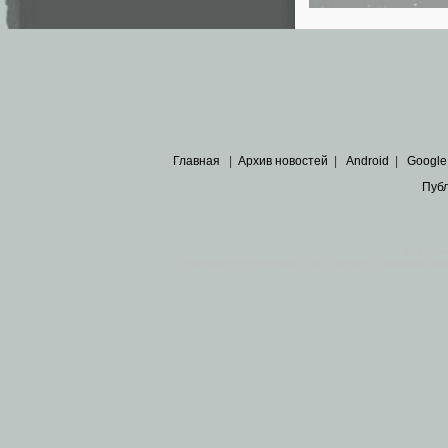
Главная
|
Архив новостей
|
Android
|
Google
Пуб
Все пра
Основными материалами сайта являются
архивные ко