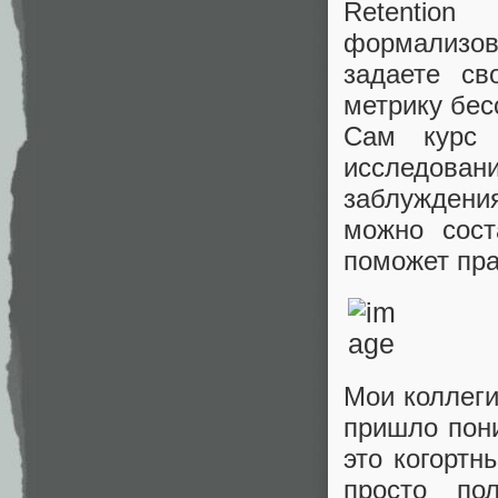
Retentio
формализов
задаете св
метрику бе
Сам курс 
исследова
заблуждени
можно сост
поможет пра
Мои коллеги
пришло пон
это когортн
просто по