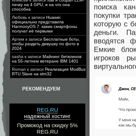
Алексей
к записи
Как я собрал LLM-
печку на 4 GPU, и на что она
поиска кан
способна
покупки тр
Любовь
к записи
Huawei
которую с б
официально представила
HarmonyOS 7: какие смартфоны
деньги. П
получат её первыми
вводятся ф
Артем
к записи
Бесплатные боты,
чтобы раздеть девушку по фото в
Емкие бло
2024
игроков р
sasha
к записи
Майнинг биткоинов
на 55-летнем ветеране IBM 1401
виртуальног
Roman
к записи
Реализация ModBus
RTU Slave на stm32
РЕКОМЕНДУЕМ
REG.RU
надежный хостинг
Промокод на скидку 5%
REG.RU