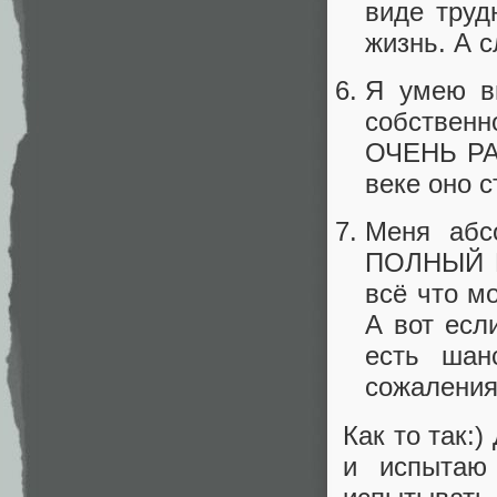
виде труд
жизнь. А с
Я умею в
собствен
ОЧЕНЬ РАЗ
веке оно 
Меня абс
ПОЛНЫЙ П
всё что мо
А вот есл
есть шан
сожаления
Как то так:
и испытаю