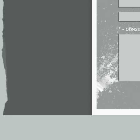
* - обя