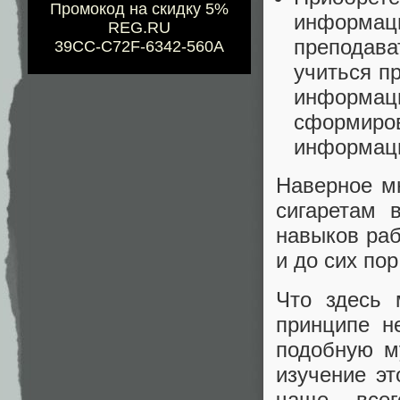
Промокод на скидку 5%
информац
REG.RU
преподава
39CC-C72F-6342-560A
учиться п
информаци
сформир
информаци
Наверное мн
сигаретам 
навыков ра
и до сих пор
Что здесь 
принципе н
подобную м
изучение эт
чаще всег