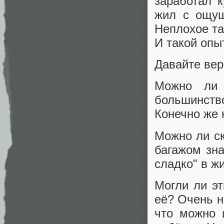
заработал 
жил с ощущ
Неплохое та
И такой опы
Давайте вер
Можно ли 
большинст
Конечно же 
Можно ли ск
багажом зна
сладко" в ж
Могли ли эт
её? Очень н
что можно 