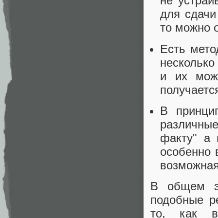
не устраи
для сдачи
то можно 
Есть мето
несколько 
и их мож
получаетс
В принци
различные
факту" а 
особенно 
возможная
В общем э
подобные р
то, как 