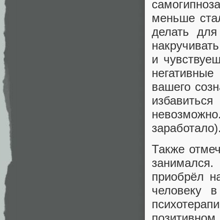
самогипноз
меньше стал
делать для
накручивать
и чувствуеш
негативные
вашего созн
избавиться
невозможн
заработало)
Также отмеч
занимался.
приобрёл н
человеку 
психотерап
позитивном