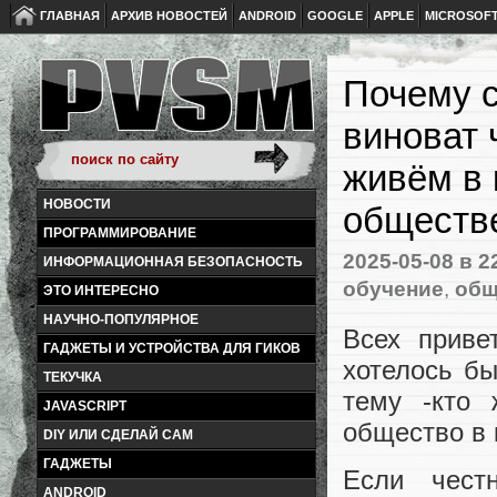
ГЛАВНАЯ
АРХИВ НОВОСТЕЙ
ANDROID
GOOGLE
APPLE
MICROSOF
Почему с
виноват 
живём в
НОВОСТИ
обществ
ПРОГРАММИРОВАНИЕ
2025-05-08
в 2
ИНФОРМАЦИОННАЯ БЕЗОПАСНОСТЬ
обучение
,
общ
ЭТО ИНТЕРЕСНО
НАУЧНО-ПОПУЛЯРНОЕ
Всех приве
ГАДЖЕТЫ И УСТРОЙСТВА ДЛЯ ГИКОВ
хотелось бы
ТЕКУЧКА
тему -кто 
JAVASCRIPT
общество в 
DIY ИЛИ СДЕЛАЙ САМ
ГАДЖЕТЫ
Если чест
ANDROID