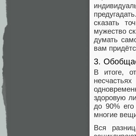
индивидуаль
предугадат
сказать то
мужество ск
думать само
вам придётс
3. Обобщае
В итоге, о
несчастья
одновременн
здоровую ли
до 90% его 
многие вещи
Вся разни