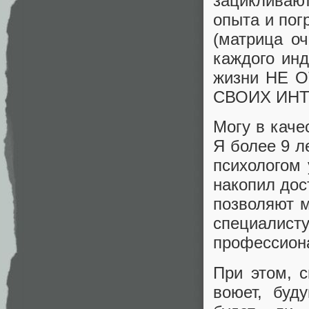
зацикливаю
опыта и пог
(матрица о
каждого инд
жизни НЕ 
СВОИХ ИНТ
Могу в каче
Я более 9 л
психологом 
накопил дос
позволяют м
специалисту
профессиона
При этом, с
воюет, буд