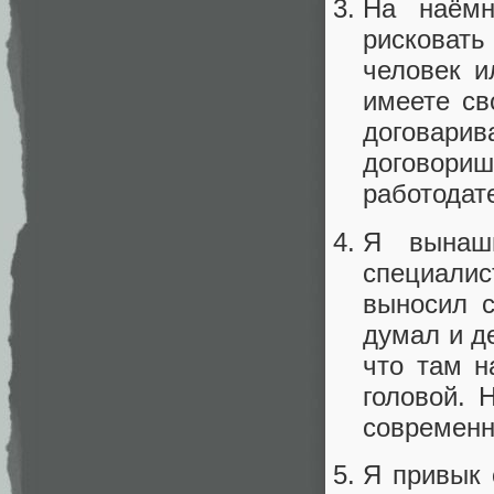
На наёмн
рисковать
человек и
имеете св
договар
договор
работодат
Я вынаш
специалис
выносил с
думал и д
что там н
головой. 
современно
Я привык 