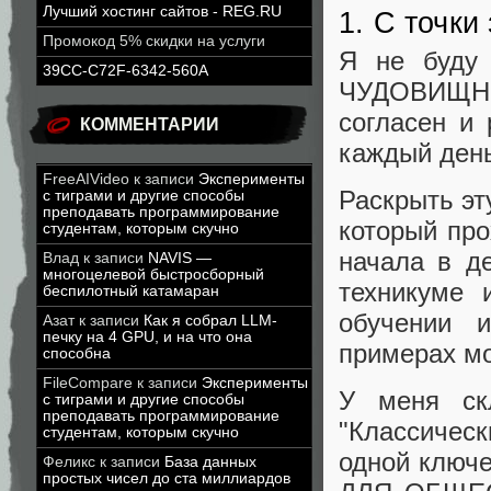
Лучший хостинг сайтов - REG.RU
1. С точки
Промокод 5% скидки на услуги
Я не буду
39CC-C72F-6342-560A
ЧУДОВИЩН
согласен и
КОММЕНТАРИИ
каждый день
FreeAIVideo
к записи
Эксперименты
Раскрыть эт
с тиграми и другие способы
преподавать программирование
который про
студентам, которым скучно
начала в де
Влад
к записи
NAVIS —
многоцелевой быстросборный
техникуме 
беспилотный катамаран
обучении и
Азат
к записи
Как я собрал LLM-
печку на 4 GPU, и на что она
примерах мо
способна
FileCompare
к записи
Эксперименты
У меня ск
с тиграми и другие способы
преподавать программирование
"Классичес
студентам, которым скучно
одной ключ
Феликс
к записи
База данных
простых чисел до ста миллиардов