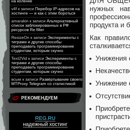
ДЛЯ ОБЩЕС
на коленке
нужных на
v4f
к записи
Перебор IP-адресов на
хостинге — и как с этим бороться
профессион
amarakin
к записи
Альтернативный
продукта и 
список заблокированных в РФ
ресурсов Re:filter
Как правил
ResizeOn
к записи
Эксперименты с
тиграми и другие способы
сталкивает
преподавать программирование
студентам, которым скучно
Унижения 
Text2Vid
к записи
Эксперименты с
тиграми и другие способы
преподавать программирование
Некачеств
студентам, которым скучно
всым
к записи
Развёртывание своего
Унижение 
MTProxy Telegram со статистикой
Отсутстви
РЕКОМЕНДУЕМ
Приобре
пристрасти
REG.RU
надежный хостинг
Приобре