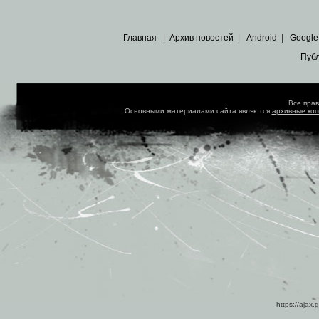
Главная
|
Архив новостей
|
Android
|
Google
Пуб
Все пра
Основными материалами сайта являются
архивные ко
https://ajax.