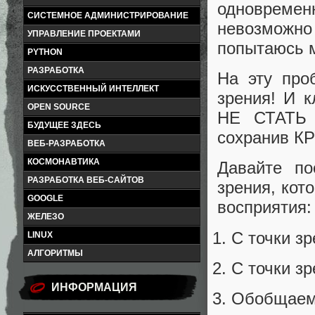
одновреме
СИСТЕМНОЕ АДМИНИСТРИРОВАНИЕ
невозможн
УПРАВЛЕНИЕ ПРОЕКТАМИ
попытаюсь м
PYTHON
РАЗРАБОТКА
На эту про
ИСКУССТВЕННЫЙ ИНТЕЛЛЕКТ
зрения! И 
OPEN SOURCE
НЕ СТАТЬ
БУДУЩЕЕ ЗДЕСЬ
сохранив К
ВЕБ-РАЗРАБОТКА
КОСМОНАВТИКА
Давайте по
РАЗРАБОТКА ВЕБ-САЙТОВ
зрения, кот
GOOGLE
восприятия:
ЖЕЛЕЗО
С точки з
LINUX
АЛГОРИТМЫ
С точки з
ИНФОРМАЦИЯ
Обобщаем 