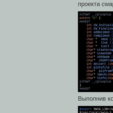
проекта cwap
#
ifdef
 __cplusplus
extern
"C"
#
endif
int
CW_Initiali
int
CW_Finalize
int
addp11mod
(
int
remp11mod
(
char
 *  
lmod
()
char
 *  
ltok
()
char
 *  
lcert
(
char
* 
createreq
char
* 
viewx509
char
* 
x509pem
(
char
*  
x509from
int
delcert
(
ch
int
p12tofile
(
char
*  
p12fromf
char
* 
lmech
(
cha
char
* 
tinfo
(
cha
#
ifdef
 __cplusplus
#
endif
Выполнив к
$export
 SWIG_LIB=/u
$/usr/
local
/swig-3.