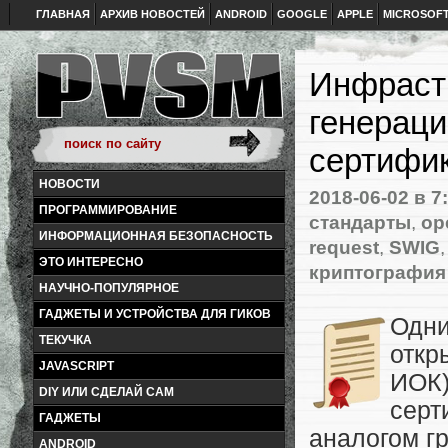
ГЛАВНАЯ
АРХИВ НОВОСТЕЙ
ANDROID
GOOGLE
APPLE
MICROSOF
Инфрастр
генерац
сертифи
НОВОСТИ
2018-06-02
в 7
ПРОГРАММИРОВАНИЕ
стандарты
,
op
ИНФОРМАЦИОННАЯ БЕЗОПАСНОСТЬ
request
,
SWIG
ЭТО ИНТЕРЕСНО
криптография
НАУЧНО-ПОПУЛЯРНОЕ
ГАДЖЕТЫ И УСТРОЙСТВА ДЛЯ ГИКОВ
Одни
ТЕКУЧКА
откр
JAVASCRIPT
ИОК
DIY ИЛИ СДЕЛАЙ САМ
серт
ГАДЖЕТЫ
аналогом г
ANDROID