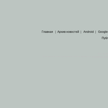
Главная
|
Архив новостей
|
Android
|
Google
Пуб
Все пра
Основными материалами сайта являются
архивные ко