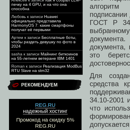
Алексей
к записи
Как я собрал LLM-
алгоритм 
печку на 4 GPU, и на что она
способна
подписании 
Любовь
к записи
Huawei
ГОСТ Р 34
официально представила
HarmonyOS 7: какие смартфоны
выбранном
получат её первыми
документа.
Артем
к записи
Бесплатные боты,
чтобы раздеть девушку по фото в
документа, 
2024
это берет
sasha
к записи
Майнинг биткоинов
на 55-летнем ветеране IBM 1401
достовернос
Roman
к записи
Реализация ModBus
RTU Slave на stm32
Для созда
средства к
РЕКОМЕНДУЕМ
поддержив
34.10-2001 
REG.RU
что исполь
надежный хостинг
формирова
Промокод на скидку 5%
допускает
REG.RU