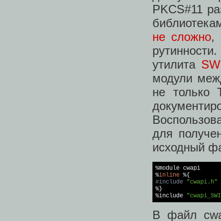
PKCS#11 раз
библиотекам
не сложно
,
рутинност
утилита
SW
модули меж
не только 
документ
Воспользова
для получе
исходный фа
%module cwapi

%
inline
#
include
"cwapi.h"

%}

%include 
"cwapi_SWI
В файл cwa