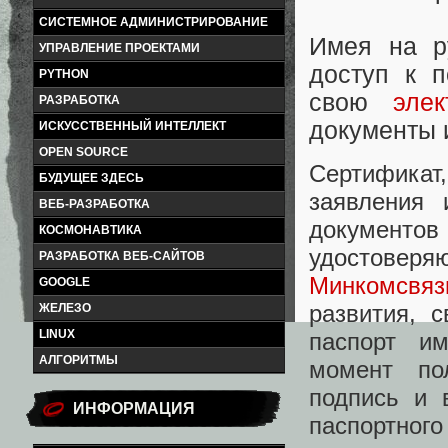
СИСТЕМНОЕ АДМИНИСТРИРОВАНИЕ
Имея на р
УПРАВЛЕНИЕ ПРОЕКТАМИ
доступ к 
PYTHON
свою
эле
РАЗРАБОТКА
документы и
ИСКУССТВЕННЫЙ ИНТЕЛЛЕКТ
OPEN SOURCE
Сертификат
БУДУЩЕЕ ЗДЕСЬ
заявления 
ВЕБ-РАЗРАБОТКА
документо
КОСМОНАВТИКА
удостов
РАЗРАБОТКА ВЕБ-САЙТОВ
Минкомсвяз
GOOGLE
развития, 
ЖЕЛЕЗО
LINUX
паспорт им
АЛГОРИТМЫ
момент по
подпись и 
ИНФОРМАЦИЯ
паспортного