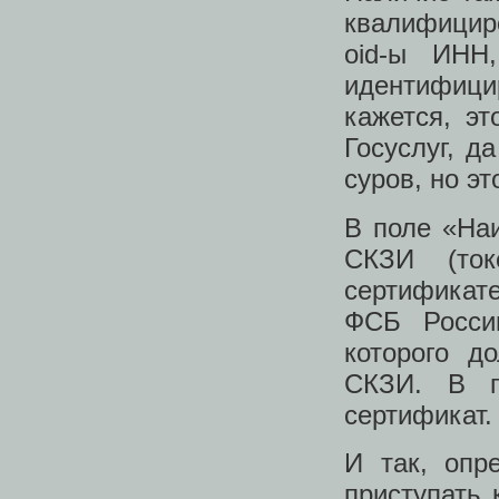
квалифицир
oid-ы ИНН
идентифици
кажется, э
Госуслуг, д
суров, но эт
В поле «На
СКЗИ (ток
сертификате
ФСБ Росси
которого д
СКЗИ. В п
сертификат.
И так, опр
приступать 