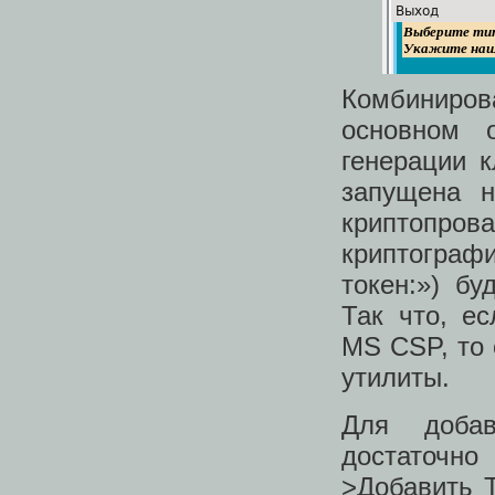
Комбиниров
основном 
генерации 
запущена 
криптопр
криптограф
токен:») б
Так что, е
MS CSP, то 
утилиты.
Для добав
достаточно
>Добавить Т