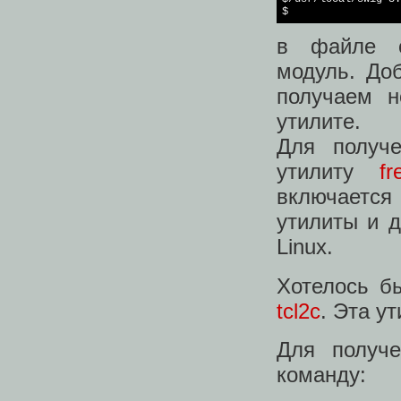
$
в файле c
модуль. Доб
получаем н
утилите.
Для получе
утилиту
fr
включается 
утилиты и 
Linux.
Хотелось б
tcl2c
. Эта ут
Для получе
команду: