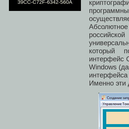
криптограф
39CC-C72F-6342-560A
программн
осуществл
Абсолютно
российск
универсал
который п
интерфейс 
Windows (да
интерфейса
Именно эти 