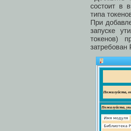
состоит в 
типа токено
При добавле
запуске ут
токенов) п
затребован 