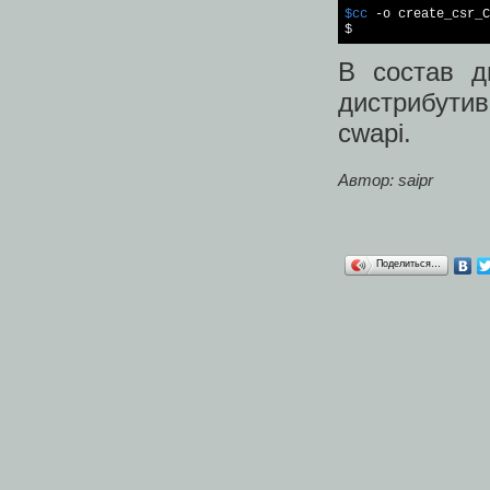
$cc
 -o create_csr_С
$
В состав д
дистрибутив
cwapi.
Автор: saipr
Поделиться…