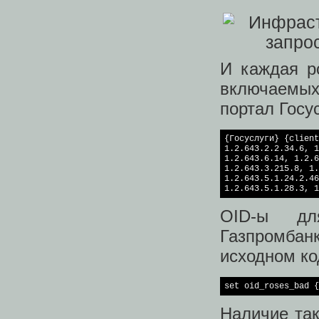
И каждая р
включаемых
портал Госу
{Госуслуги} {client
1.2.643.2.2.34.6, 1
1.2.643.6.14, 1.2.6
1.2.643.3.215.8, 1.
1.2.643.5.1.24.2.46
1.2.643.5.1.28.3, 1
OID-ы дл
Газпромбанк
исходном ко
set
 oid_roses_bad {
Наличие так