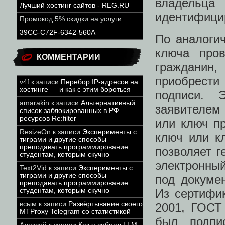
владельца
Лучший хостинг сайтов - REG.RU
идентифицир
Промокод 5% скидки на услуги
39CC-C72F-6342-560A
По аналоги
ключа пров
КОММЕНТАРИИ
гражданин
приобрест
v4f
к записи
Перебор IP-адресов на
хостинге — и как с этим бороться
подписи. 
amarakin
к записи
Альтернативный
заявителем 
список заблокированных в РФ
ресурсов Re:filter
или ключ п
ResizeOn
к записи
Эксперименты с
ключ или к
тиграми и другие способы
преподавать программирование
позволяет г
студентам, которым скучно
электронны
Text2Vid
к записи
Эксперименты с
тиграми и другие способы
под докуме
преподавать программирование
Из сертифи
студентам, которым скучно
всым
к записи
Развёртывание своего
2001, ГОСТ
MTProxy Telegram со статистикой
был подпи