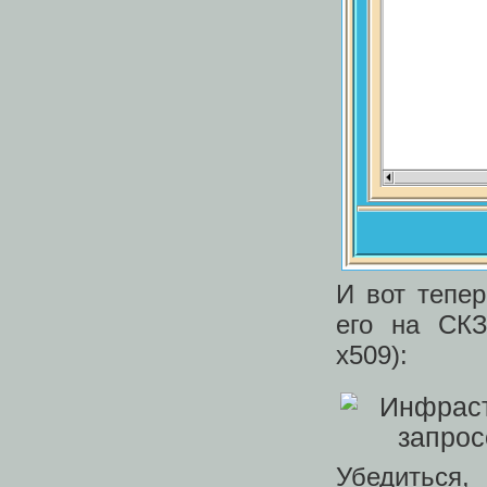
И вот тепер
его на СК
x509):
Убедиться,