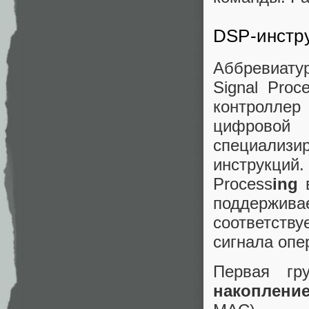
DSP-инстр
Аббревиатур
Signal Proc
контроллер
цифровой
специализ
инструкций.
Process
ing
в
поддержи
соответств
сигнала опе
Первая г
накоплени