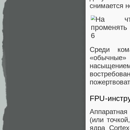
снимается н
Среди ком
«обычные» 
насыщени
востребова
пожертвоват
FPU-инстр
Аппаратная
(или точкой
ядра Corte