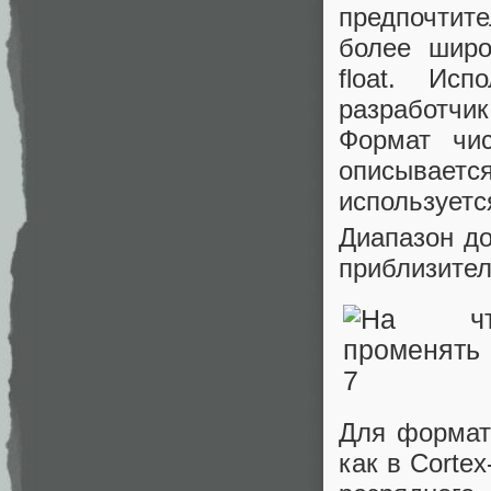
предпочтит
более широ
float. Ис
разработчи
Формат чи
описываетс
использует
Диапазон до
приблизител
Для формат
как в Corte