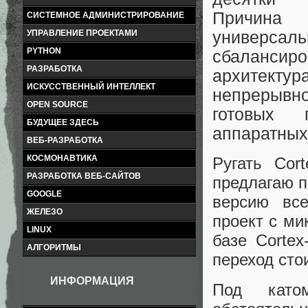
Причи
СИСТЕМНОЕ АДМИНИСТРИРОВАНИЕ
УПРАВЛЕНИЕ ПРОЕКТАМИ
универса
PYTHON
сбалансиро
РАЗРАБОТКА
архитектур
ИСКУССТВЕННЫЙ ИНТЕЛЛЕКТ
непрерывн
OPEN SOURCE
готовых 
БУДУЩЕЕ ЗДЕСЬ
аппаратных
ВЕБ-РАЗРАБОТКА
КОСМОНАВТИКА
Ругать Cor
РАЗРАБОТКА ВЕБ-САЙТОВ
предлагаю 
GOOGLE
версию все
ЖЕЛЕЗО
проект с ми
LINUX
базе Corte
АЛГОРИТМЫ
переход сто
ИНФОРМАЦИЯ
Под катом