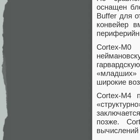
оснащен бл
Buffer для 
конвейер в
периферийн
Cortex-M
неймановс
гарвардску
«младших» 
широкие во
Cortex-M4 
«структур
заключаетс
позже. Co
вычислений