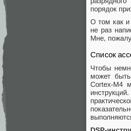
разрядного
порядок прих
О том как и
не раз напи
Мне, пожалу
Список ас
Чтобы немн
может быть
Cortex-M4 
инструкци
практичес
показатель
выполняются
DSP-инстру