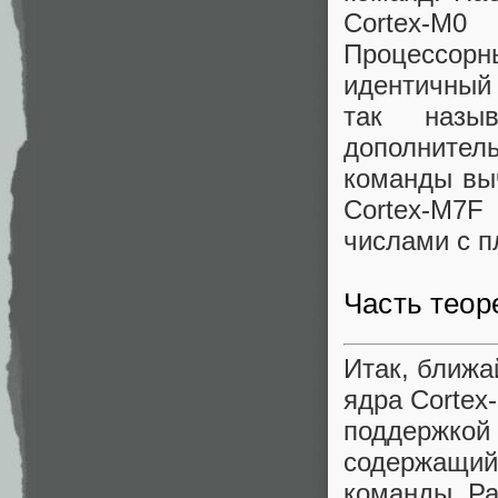
Cortex-M0
Процессорны
идентичный
так назыв
дополнител
команды вы
Cortex-M7
числами с п
Часть теор
Итак, ближа
ядра Cortex
поддержкой 
содержащий
команды. Р