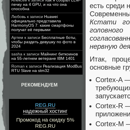
Алексей
к записи
Как я собрал LLM-
есть среди 
печку на 4 GPU, и на что она
способна
Современны
Любовь
к записи
Huawei
Кстати гов
официально представила
HarmonyOS 7: какие смартфоны
головног
получат её первыми
согласова
Артем
к записи
Бесплатные боты,
чтобы раздеть девушку по фото в
нервную дея
2024
sasha
к записи
Майнинг биткоинов
Итак, проц
на 55-летнем ветеране IBM 1401
основные гр
Roman
к записи
Реализация ModBus
RTU Slave на stm32
Cortex-A —
РЕКОМЕНДУЕМ
требующих
запускаетс
Cortex-R 
REG.RU
надежный хостинг
приложени
Промокод на скидку 5%
Cortex-M 
REG.RU