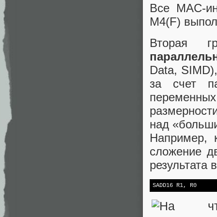
Все MAC-ин
M4(F) выпол
Вторая г
параллель
Data, SIMD)
за счет п
переменных
размерност
над «больш
Например,
сложение д
результата 