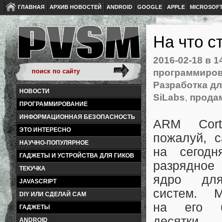
ГЛАВНАЯ
АРХИВ НОВОСТЕЙ
ANDROID
GOOGLE
APPLE
MICROSOF
На что с
2016-02-18
в 1
программиров
Разработка дл
НОВОСТИ
SiLabs
,
прода
ПРОГРАММИРОВАНИЕ
ИНФОРМАЦИОННАЯ БЕЗОПАСНОСТЬ
ARM Cor
ЭТО ИНТЕРЕСНО
пожалуй, 
НАУЧНО-ПОПУЛЯРНОЕ
на сегодн
ГАДЖЕТЫ И УСТРОЙСТВА ДЛЯ ГИКОВ
разрядно
ТЕКУЧКА
ядро для
JAVASCRIPT
систем. М
DIY ИЛИ СДЕЛАЙ САМ
на его б
ГАДЖЕТЫ
десятки п
ANDROID