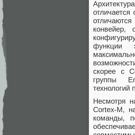
Архитектура
отличается 
отличаются
конвейер, 
конфигури
функции 
максималь
возможност
скорее с C
группы Em
технологий 
Несмотря н
Cortex-M, 
команды, 
обеспечив
совместимых