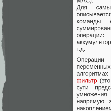
MAC).
Для самы
описываетс
команды 
суммирова
операции:
аккумулятор
т.д.
Операции
переменны
алгоритмах
фильтр
(это
сути предс
умножения 
напрямую з
накопление