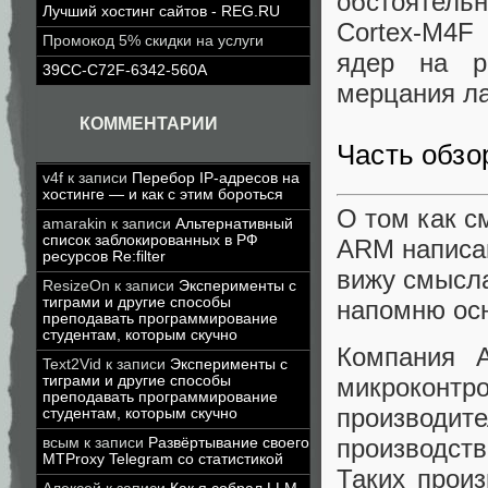
обстоятел
Лучший хостинг сайтов - REG.RU
Cortex-M4F
Промокод 5% скидки на услуги
ядер на р
39CC-C72F-6342-560A
мерцания ла
КОММЕНТАРИИ
Часть обзо
v4f
к записи
Перебор IP-адресов на
хостинге — и как с этим бороться
О том как с
amarakin
к записи
Альтернативный
список заблокированных в РФ
ARM написан
ресурсов Re:filter
вижу смысла
ResizeOn
к записи
Эксперименты с
тиграми и другие способы
напомню ос
преподавать программирование
студентам, которым скучно
Компания A
Text2Vid
к записи
Эксперименты с
тиграми и другие способы
микроконтр
преподавать программирование
производи
студентам, которым скучно
производст
всым
к записи
Развёртывание своего
MTProxy Telegram со статистикой
Таких произ