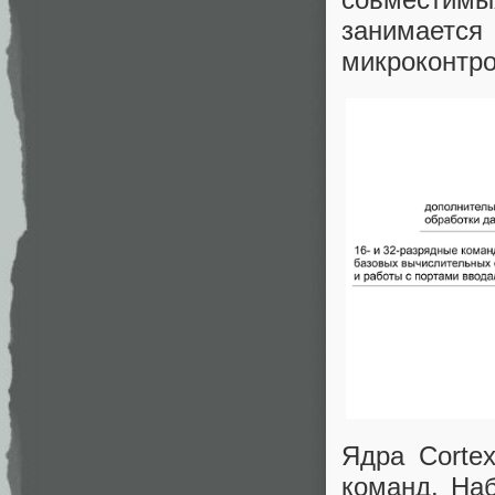
занимае
микроконтро
Ядра Corte
команд. На