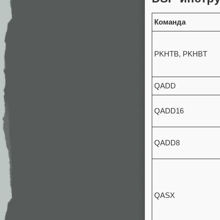
Команда
PKHTB, PKHBT
QADD
QADD16
QADD8
QASX