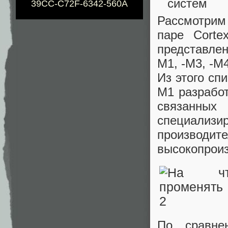
систем
39CC-C72F-6342-560A
Рассмотрим
паре Corte
представлен
M1, -M3, -M4
Из этого спи
M1 разработ
связанных
специализи
производи
высокопроиз
По сравне