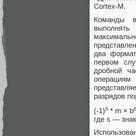
Cortex-M.
Команды в
выполнять
максимал
представле
два формат
первом слу
дробной ча
операция
представляе
разрядов по
s
(-1)
* m × b
где s — зна
Использ