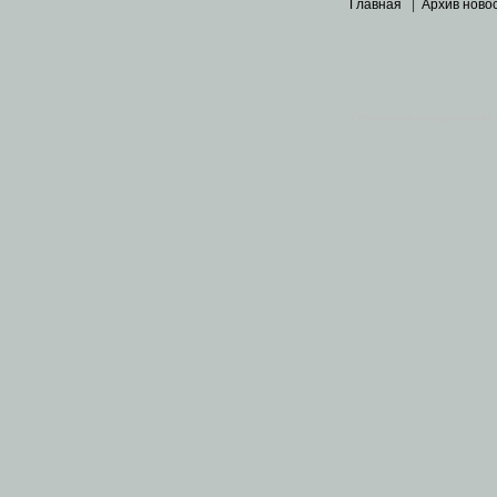
Главная
|
Архив ново
Основными материалами 