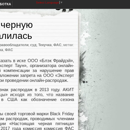
Select Language
▼
АБОТКА
«черную
алилась
равообладатели
,
суд
,
Текучка
,
ФАС
, метки:
ка
,
ФАС
казать в иске ООО
«
Блэк Фрайдэй»,
ксперт Таун», организатора онлайн-
й компенсации за нарушение прав
 наложении запрета на ООО
«
Эксперт
при проведении онлайн-распродаж.
знак распродаж в 2013 году. АКИТ
цы» исходя из того
,
что название
ь в США как обозначение сезона
ы своей торговой марки Black Friday
ром распродаж
,
проводимых членами
ции
«
Настоящая черная пятница»
 2017 года комиссия комиссия ФАС