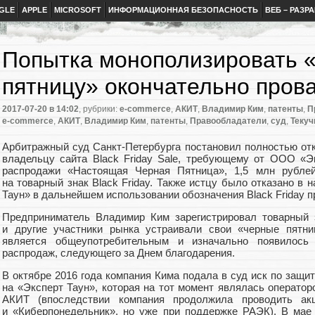
GLE
APPLE
MICROSOFT
ИНФОРМАЦИОННАЯ БЕЗОПАСНОСТЬ
ВЕБ – РАЗР
Попытка монополизировать 
пятницу» окончательно пров
2017-07-20
в 14:02
, рубрики:
e-commerce
,
АКИТ
,
Владимир Ким
,
патенты
,
П
e-commerce
,
АКИТ
,
Владимир Ким
,
патенты
,
Правообладатели
,
суд
,
Текуч
Арбитражный cуд Санкт-Петербурга постановил полностью от
владельцу сайта Black Friday Sale
,
требующему от ООО
«
Э
распродажи
«
Настоящая Черная Пятница», 1,5 млн рубле
на товарный знак Black Friday. Также истцу было отказано в
Таун» в дальнейшем использовании обозначения Black Friday 
Предприниматель Владимир Ким зарегистрировал товарный 
и другие участники рынка устраивали свои
«
черные пятни
является общеупотребительным и изначально появилос
распродаж
,
следующего за Днем благодарения.
В октябре 2016 года компания Кима подала в суд иск по защит
на «Эксперт Таун», которая на тот момент являлась операто
АКИТ
(
впоследствии компания продолжила проводить ак
и «Киберпонедельник», но уже при поддержке РАЭК). В мае