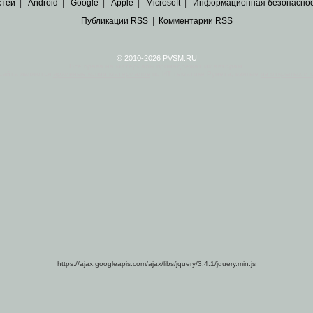
стей
|
Android
|
Google
|
Apple
|
Microsoft
|
Информационная безопасно
Публикации RSS
|
Комментарии RSS
© 2010-2026 PVSM.RU
Все права на материалы принадлежат их авторам.
сайта являются
архивные копии материалов
по ИТ тематике Рунета, взятые
из открытых и 
https://ajax.googleapis.com/ajax/libs/jquery/3.4.1/jquery.min.js