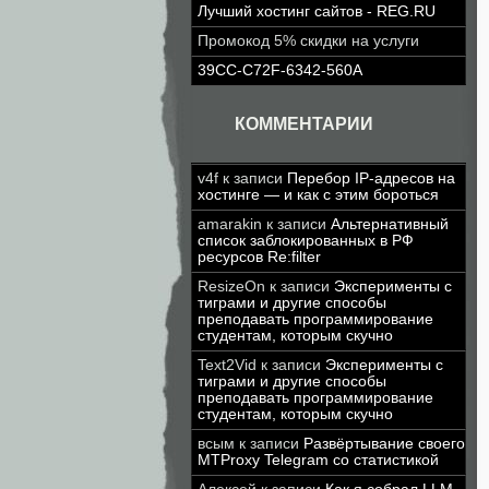
Лучший хостинг сайтов - REG.RU
Промокод 5% скидки на услуги
39CC-C72F-6342-560A
КОММЕНТАРИИ
v4f
к записи
Перебор IP-адресов на
хостинге — и как с этим бороться
amarakin
к записи
Альтернативный
список заблокированных в РФ
ресурсов Re:filter
ResizeOn
к записи
Эксперименты с
тиграми и другие способы
преподавать программирование
студентам, которым скучно
Text2Vid
к записи
Эксперименты с
тиграми и другие способы
преподавать программирование
студентам, которым скучно
всым
к записи
Развёртывание своего
MTProxy Telegram со статистикой