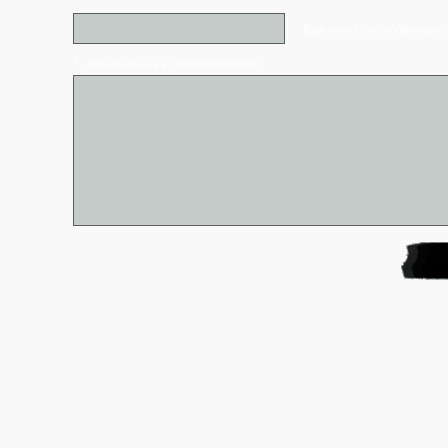
Ваш e-mail (не отображаетс
* - обязательные к заполнению поля