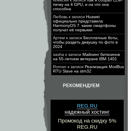
Алексей
к записи
Как я собрал LLM-
печку на 4 GPU, и на что она
способна
Любовь
к записи
Huawei
официально представила
HarmonyOS 7: какие смартфоны
получат её первыми
Артем
к записи
Бесплатные боты,
чтобы раздеть девушку по фото в
2024
sasha
к записи
Майнинг биткоинов
на 55-летнем ветеране IBM 1401
Roman
к записи
Реализация ModBus
RTU Slave на stm32
РЕКОМЕНДУЕМ
REG.RU
надежный хостинг
Промокод на скидку 5%
REG.RU