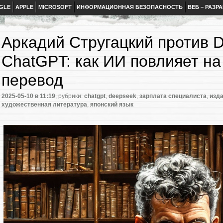
GLE
APPLE
MICROSOFT
ИНФОРМАЦИОННАЯ БЕЗОПАСНОСТЬ
ВЕБ – РАЗР
Аркадий Стругацкий против 
ChatGPT: как ИИ повлияет н
перевод
2025-05-10
в 11:19
, рубрики:
chatgpt
,
deepseek
,
зарплата специалиста
,
изд
художественная литература
,
японский язык