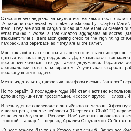
Относительно недавно наткнулся вот на какой пост, листая 
“Amazon is now awash with fake translations by “Clayton Maris”
them. They are sold at bargain prices but are either AI created or A
What makes it worse is that Amazon aggregates all scores (stars
fraudulent “Maris” translation getting credit for the high rating of Ke
hardback, and paperback as if they are all the same”.
Мне как любителю японской словесности стало интересно, 
данные из поста подтвердились. Да, оказывается, так можно
последний человек, кто до такого додумался. Рерайтим х
оригинальный текст с копирайтом. А учитывая скорость р
переводу книги в неделю.
Мечта издательств, цифровых платформ и самих “авторов” пере
Но то рерайт. В последние годы ИИ стали активно использов
дело инструкции или презентации, и совсем другое — сложный
И речь идет не о переводе с английского на условный француз
и посмотреть, как две нейросети (Deepseek и ChatGPT) переве
из новеллы Акутагавы Рюноскэ “Нос” (источник японского текс
“золотой стандарт”— перевод Аркадия Стругацкого. Собственно
“
О носе монаха Дзэнти в Икэноо знал всякий. Этот нос был