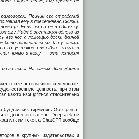
осе. Скорее всего, ему просто не
 разговорах. Причин его страданий
ос мешал ему в повседневной жизни.
помощи. Если бы он ел в одиночку,
 Поэтому Найтё заставлял одного из
ть его нос с помощью доски длиной
ел было непростым ни для ученика,
н из учеников случайно чихнул и
упал прямо в кашу — эта история
 из-за носа. На самом деле Найтё
жет о несчастном японском монахе.
художественную ценность, при этом
стал как-то изощряться относительно
е буддийских терминов. Обе грешат
ьтат довольно сложно. Deepseek не
ократил сам текст, а ChatGPT вообще
торов в крупных издательствах и