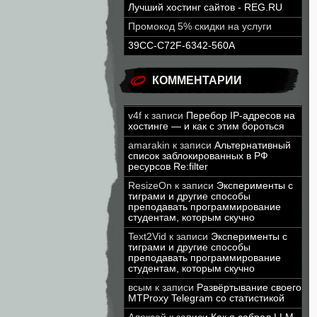
Лучший хостинг сайтов - REG.RU
Промокод 5% скидки на услуги
39CC-C72F-6342-560A
КОММЕНТАРИИ
v4f
к записи
Перебор IP-адресов на
хостинге — и как с этим бороться
amarakin
к записи
Альтернативный
список заблокированных в РФ
ресурсов Re:filter
ResizeOn
к записи
Эксперименты с
тиграми и другие способы
преподавать программирование
студентам, которым скучно
Text2Vid
к записи
Эксперименты с
тиграми и другие способы
преподавать программирование
студентам, которым скучно
всым
к записи
Развёртывание своего
MTProxy Telegram со статистикой