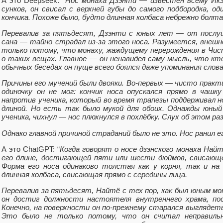
А это Deepseek: “
Нос монаха Дзэнти — известен всему Икэ
сунков, он свисал с верхней губы до самого подбородка, 
кончика. Похоже было, будто длинная колбаса небрежно болта
Перевалив за пятьдесят, Дзэнти с юных лет — от послу
сана — тайно страдал из-за этого носа. Разумеется, внеш
только потому, что монаху, жаждущему перерождения в Чис
о таких вещах. Главное — он ненавидел саму мысль, что к
обычных беседах он пуще всего боялся даже упоминания слова
Причины его мучений были двояки. Во-первых — чисто практ
одиночку он не мог: кончик носа опускался прямо в чашк
напротив ученика, который во время трапезы поддерживал но
длиной. Но есть так было мукой для обоих. Однажды юный
ученика, чихнул — нос плюхнулся в похлёбку. Слух об этом ра
Однако главной причиной страданий было не это. Нос ранил е
А это ChatGPT: “
Когда говорят о носе дзэнского монаха Най
его длине, достигающей пяти или шести дюймов, свисающе
Форма его носа одинаково толстая как у корня, так и на
длинная колбаса, свисающая прямо с середины лица.
Перевалив за пятьдесят, Найтё с тех пор, как был юным мон
он достиг должности настоятеля внутреннего храма, по
Конечно, на поверхности он по-прежнему старался выглядеть
Это было не только потому, что он считал неправиль