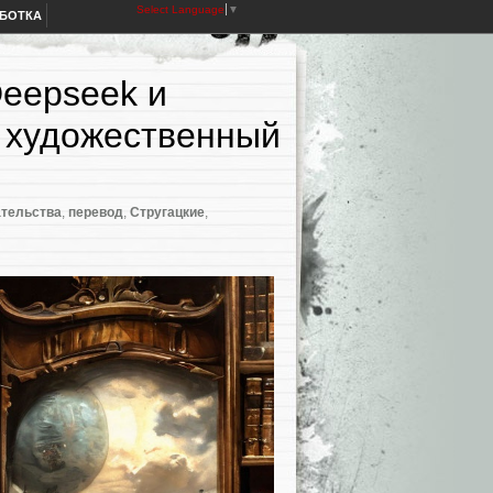
Select Language
▼
АБОТКА
Deepseek и
а художественный
ательства
,
перевод
,
Стругацкие
,