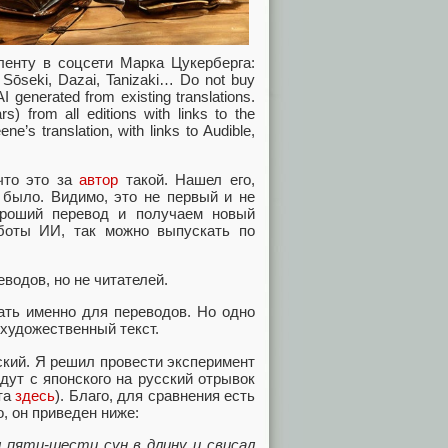
ленту в соцсети Марка Цукерберга:
: Sōseki, Dazai, Tanizaki… Do not buy
I generated from existing translations.
) from all editions with links to the
ene’s translation, with links to Audible,
что это за
автор
такой. Нашел его,
 было. Видимо, это не первый и не
ороший перевод и получаем новый
аботы ИИ, так можно выпускать по
водов, но не читателей.
ать именно для переводов. Но одно
 художественный текст.
ский. Я решил провести эксперимент
дут с японского на русский отрывок
та
здесь
). Благо, для сравнения есть
, он приведен ниже:
 пяти-шести сун в длину и свисал