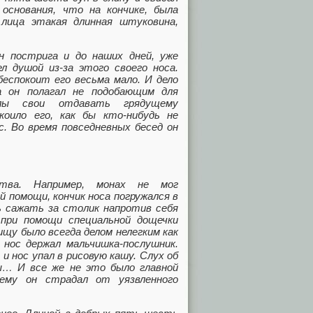
основания, что на кончике, была
 лица этакая длинная штуковина,
н пострига и до наших дней, уже
ел душой из-за этого своего носа.
беспокоит его весьма мало. И дело
 он полагал не подобающим для
слы свои отдавать грядущему
коило его, как бы кто-нибудь не
с. Во время повседневных бесед он
ства. Например, монах не мог
 помощи, кончик носа погружался в
ь сажать за столик напротив себя
при помощи специальной дощечки
ищу было всегда делом нелегким как
 нос держал мальчишка-послушник.
 и нос упал в рисовую кашу. Слух об
ы… И все же не это было главной
щему он страдал от уязвленного