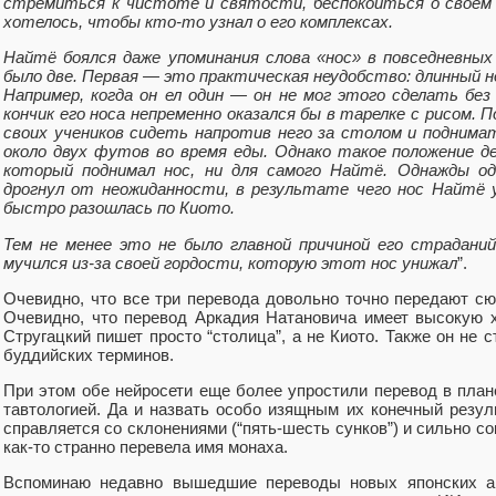
стремиться к чистоте и святости, беспокоиться о своем н
хотелось, чтобы кто-то узнал о его комплексах.
Найтё боялся даже упоминания слова «нос» в повседневных
было две. Первая — это практическая неудобство: длинный н
Например, когда он ел один — он не мог этого сделать без 
кончик его носа непременно оказался бы в тарелке с рисом.
своих учеников сидеть напротив него за столом и поднима
около двух футов во время еды. Однако такое положение д
который поднимал нос, ни для самого Найтё. Однажды оди
дрогнул от неожиданности, в результате чего нос Найтё 
быстро разошлась по Киото.
Тем не менее это не было главной причиной его страданий
мучился из-за своей гордости, которую этот нос унижал
”.
Очевидно, что все три перевода довольно точно передают сю
Очевидно, что перевод Аркадия Натановича имеет высокую 
Стругацкий пишет просто “столица”, а не Киото. Также он не 
буддийских терминов.
При этом обе нейросети еще более упростили перевод в план
тавтологией. Да и назвать особо изящным их конечный резул
справляется со склонениями (“пять-шесть сунков”) и сильно с
как-то странно перевела имя монаха.
Вспоминаю недавно вышедшие переводы новых японских ав