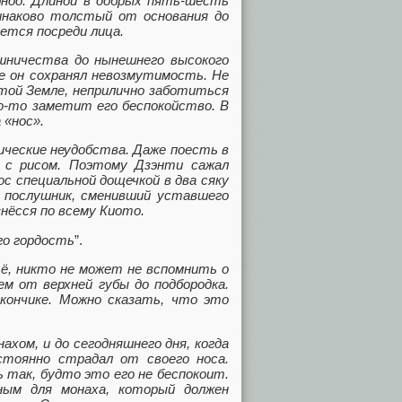
ноо. Длиной в добрых пять-шесть
одинаково толстый от основания до
ется посреди лица.
шничества до нынешнего высокого
не он сохранял невозмутимость. Не
той Земле, неприлично заботиться
то-то заметит его беспокойство. В
 «нос».
ические неудобства. Даже поесть в
у с рисом. Поэтому Дзэнти сажал
с специальной дощечкой в два сяку
 послушник, сменивший уставшего
знёсся по всему Киото.
го гордость
”.
тё, никто не может не вспомнить о
м от верхней губы до подбородка.
 кончике. Можно сказать, что это
ахом, и до сегодняшнего дня, когда
стоянно страдал от своего носа.
 так, будто это его не беспокоит.
ным для монаха, который должен