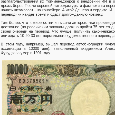
разглагольствования их топ-менеджеров о внедрении ИИ в 
дрожь берет. После хорошей литредактуры и фактчекинга пере
начать штамповать на конвейере. А что? Дешево и сердито. И н
переводчик найдет время и сдаст долгожданную новинку.
Тем более, что в мире сотни и тысячи авторов, чьи произве
достояние (по российским законам должно пройти 75 лет со дн
своей очереди на перевод. Что лучше: получить какой-никако
или ждать 10-20-30 лет нормального художественного перевод
В этом году, например, вышел перевод автобиографии Фуку
ассигнации в 10000 иен), выполненный академиком Алек
Фукудзава умер в 1901 году.