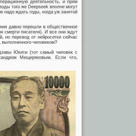
операционную деятельность, и прям
воды того же Deepseek вполне могут
е надо ждать годы, когда уж занятой
дения давно перешли в общественное
я смерти писателя). И все они ждут
й, но перевод от нейросетки сейчас
а, выполненного человеком?
дзавы Юкити (тот самый человек с
сандром Мещеряковым. Если что,