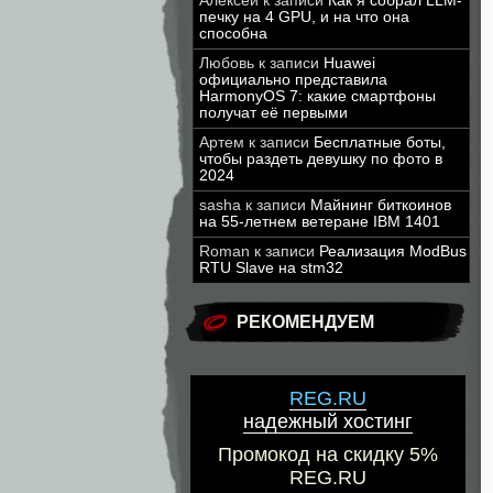
Алексей
к записи
Как я собрал LLM-
печку на 4 GPU, и на что она
способна
Любовь
к записи
Huawei
официально представила
HarmonyOS 7: какие смартфоны
получат её первыми
Артем
к записи
Бесплатные боты,
чтобы раздеть девушку по фото в
2024
sasha
к записи
Майнинг биткоинов
на 55-летнем ветеране IBM 1401
Roman
к записи
Реализация ModBus
RTU Slave на stm32
РЕКОМЕНДУЕМ
REG.RU
надежный хостинг
Промокод на скидку 5%
REG.RU