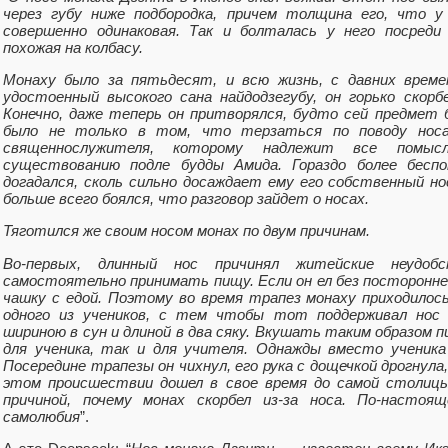
через губу ниже подбородка, причем толщина его, что у 
совершенно одинаковая. Так и болталась у него посреди
похожая на колбасу.
Монаху было за пятьдесят, и всю жизнь, с давних време
удостоенный высокого сана найдодзегубу, он горько скорб
Конечно, даже теперь он притворялся, будто сей предмет 
было не только в том, что терзаться по поводу носа
священнослужителя, которому надлежит все помы
существованию подле будды Амида. Гораздо более беспо
догадался, сколь сильно досаждает ему его собственный но
больше всего боялся, что разговор зайдет о носах.
Тяготился же своим носом монах по двум причинам.
Во-первых, длинный нос причинял житейские неудоб
самостоятельно принимать пищу. Если он ел без посторонней
чашку с едой. Поэтому во время трапез монаху приходилос
одного из учеников, с тем чтобы тот поддерживал нос 
шириною в сун и длиной в два сяку. Вкушать таким образом п
для ученика, так и для учителя. Однажды вместо ученика
Посередине трапезы он чихнул, его рука с дощечкой дрогнула,
этом происшествии дошел в свое время до самой столиц
причиной, почему монах скорбел из-за носа. По-настоя
самолюбия
”.