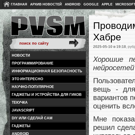
ГЛАВНАЯ
АРХИВ НОВОСТЕЙ
ANDROID
GOOGLE
APPLE
MICROSOF
Проводим
Хабре
2025-05-10
в 19:18
, руб
НОВОСТИ
Хорошие п
ПРОГРАММИРОВАНИЕ
нейросетей
ИНФОРМАЦИОННАЯ БЕЗОПАСНОСТЬ
Пользовате
ЭТО ИНТЕРЕСНО
НАУЧНО-ПОПУЛЯРНОЕ
вещь - для
ГАДЖЕТЫ И УСТРОЙСТВА ДЛЯ ГИКОВ
вариантов п
ТЕКУЧКА
оценить всл
JAVASCRIPT
Мне показа
DIY ИЛИ СДЕЛАЙ САМ
решил сдела
ГАДЖЕТЫ
ANDROID