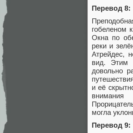
Перевод 8:
Преподобн
гобеленом к
Окна по об
реки и зелё
Атрейдес, 
вид. Этим 
довольно р
путешествия
и её скрытн
внимания 
Прорицател
могла уклони
Перевод 9: