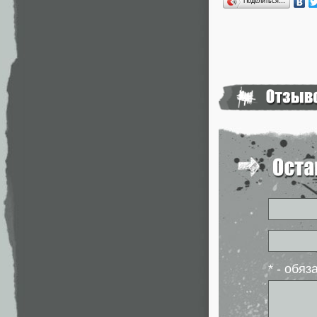
Поделиться…
* - обя