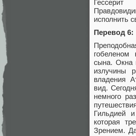
Гессерит
Правдовиди
исполнить с
Перевод 6:
Преподобна
гобеленом 
сына. Окна 
излучины р
владения А
вид. Сегодн
немного ра
путешестви
Гильдией и
которая тр
Зрением. Д