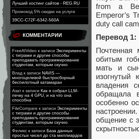
Лучший хостинг сайтов - REG.RU
from a Ben
Промокод 5% скидки на услуги
Emperor’s Tr
39CC-C72F-6342-560A
duty call cam
КОММЕНТАРИИ
Перевод 1:
Почтенная 
FreeAIVideo
к записи
Эксперименты
с тиграми и другие способы
обитым гоб
преподавать программирование
студентам, которым скучно
мать и сы
Влад
к записи
NAVIS —
изогнутый 
многоцелевой быстросборный
беспилотный катамаран
владения с
Азат
к записи
Как я собрал LLM-
обращала в
печку на 4 GPU, и на что она
способна
особенно о
FileCompare
к записи
Эксперименты
настроении
с тиграми и другие способы
преподавать программирование
общение с 
студентам, которым скучно
скрытностью
Феликс
к записи
База данных
простых чисел до ста миллиардов