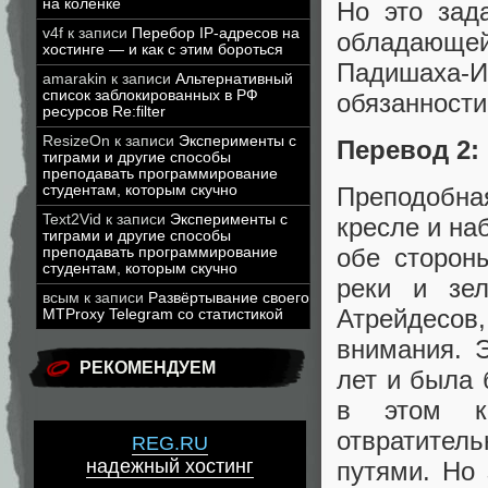
на коленке
Но это зад
v4f
к записи
Перебор IP-адресов на
обладающе
хостинге — и как с этим бороться
Падишаха-
amarakin
к записи
Альтернативный
список заблокированных в РФ
обязанности,
ресурсов Re:filter
ResizeOn
к записи
Эксперименты с
Перевод 2:
тиграми и другие способы
преподавать программирование
студентам, которым скучно
Преподобна
Text2Vid
к записи
Эксперименты с
кресле и на
тиграми и другие способы
обе сторон
преподавать программирование
студентам, которым скучно
реки и зел
всым
к записи
Развёртывание своего
Атрейдесо
MTProxy Telegram со статистикой
внимания. 
РЕКОМЕНДУЕМ
лет и была 
в этом к
отвратител
REG.RU
надежный хостинг
путями. Но 