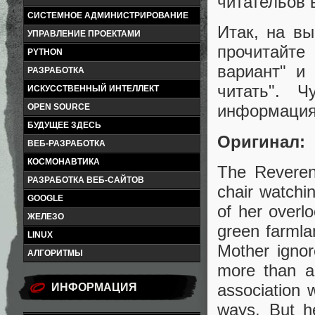
читательов 
СИСТЕМНОЕ АДМИНИСТРИРОВАНИЕ
Итак, на в
УПРАВЛЕНИЕ ПРОЕКТАМИ
прочитайте 
PYTHON
вариант" и
РАЗРАБОТКА
читать". 
ИСКУССТВЕННЫЙ ИНТЕЛЛЕКТ
информация 
OPEN SOURCE
БУДУЩЕЕ ЗДЕСЬ
Оригинал:
ВЕБ-РАЗРАБОТКА
КОСМОНАВТИКА
The Reveren
РАЗРАБОТКА ВЕБ-САЙТОВ
chair watch
GOOGLE
of her overl
ЖЕЛЕЗО
green farmla
LINUX
Mother ignor
АЛГОРИТМЫ
more than a 
association 
ИНФОРМАЦИЯ
ways. But he