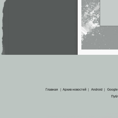
Главная
|
Архив новостей
|
Android
|
Google
Пуб
Все пра
Основными материалами сайта являются
архивные ко