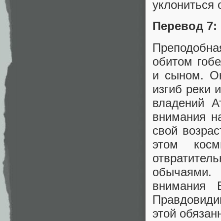
уклониться о
Перевод 7:
Преподобна
обитом гоб
и сыном. О
изгиб реки 
владений А
внимания н
свой возрас
этом кос
отвратите
обычаями.
внимания 
Правдовиди
этой обязан