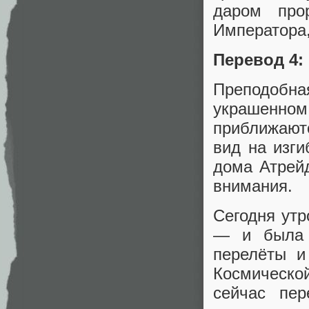
даром про
Императора, 
Перевод 4:
Преподобна
украшенно
приближаютс
вид на изги
дома Атрей
внимания.
Сегодня утр
— и была 
перелёты и
Космическо
сейчас пер