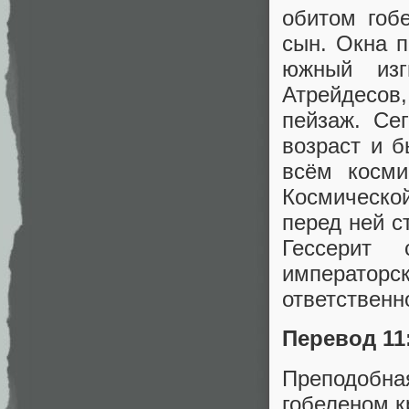
обитом гоб
сын. Окна 
южный из
Атрейдесов,
пейзаж. Се
возраст и б
всём косми
Космическо
перед ней с
Гессерит
императорск
ответственно
Перевод 11
Преподобн
гобеленом 