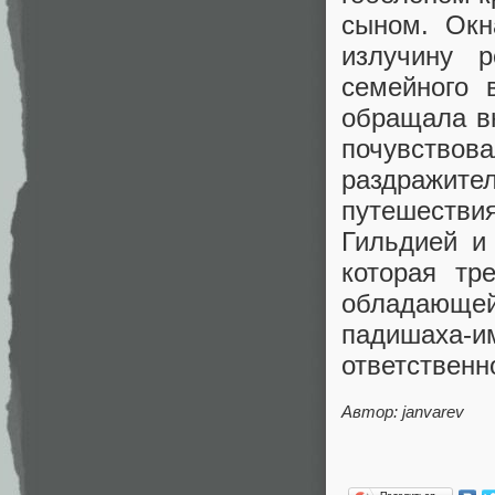
сыном. Окн
излучину р
семейного 
обращала в
почувств
раздражит
путешестви
Гильдией и
которая тр
обладающе
падишаха-
ответственн
Автор: janvarev