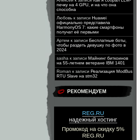
Алексей
к записи
Как я собрал LLM-
печку на 4 GPU, и на что она
способна
Любовь
к записи
Huawei
официально представила
HarmonyOS 7: какие смартфоны
получат её первыми
Артем
к записи
Бесплатные боты,
чтобы раздеть девушку по фото в
2024
sasha
к записи
Майнинг биткоинов
на 55-летнем ветеране IBM 1401
Roman
к записи
Реализация ModBus
RTU Slave на stm32
РЕКОМЕНДУЕМ
REG.RU
надежный хостинг
Промокод на скидку 5%
REG.RU