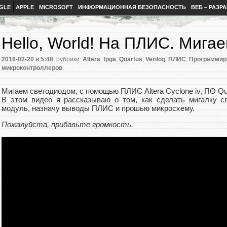
GLE
APPLE
MICROSOFT
ИНФОРМАЦИОННАЯ БЕЗОПАСНОСТЬ
ВЕБ – РАЗР
Hello, World! На ПЛИС. Мига
2016-02-20
в 5:48
, рубрики:
Altera
,
fpga
,
Quartus
,
Verilog
,
ПЛИС
,
Программир
микроконтроллеров
Мигаем светодиодом, с помощью ПЛИС Altera Cyclone iv, ПО Quar
В этом видео я рассказываю о том, как сделать мигалку с
модуль, назначу выводы ПЛИС и прошью микросхему.
Пожалуйста, прибавьте громкость.