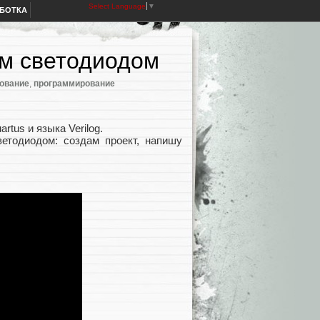
Select Language
▼
АБОТКА
ем светодиодом
ование
,
программирование
tus и языка Verilog.
ветодиодом: создам проект, напишу