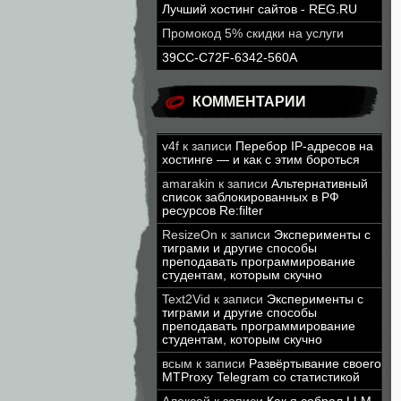
Лучший хостинг сайтов - REG.RU
Промокод 5% скидки на услуги
39CC-C72F-6342-560A
КОММЕНТАРИИ
v4f
к записи
Перебор IP-адресов на
хостинге — и как с этим бороться
amarakin
к записи
Альтернативный
список заблокированных в РФ
ресурсов Re:filter
ResizeOn
к записи
Эксперименты с
тиграми и другие способы
преподавать программирование
студентам, которым скучно
Text2Vid
к записи
Эксперименты с
тиграми и другие способы
преподавать программирование
студентам, которым скучно
всым
к записи
Развёртывание своего
MTProxy Telegram со статистикой