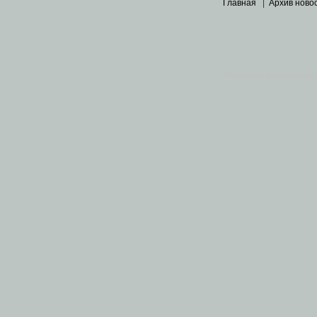
Главная
|
Архив ново
Основными материалами 