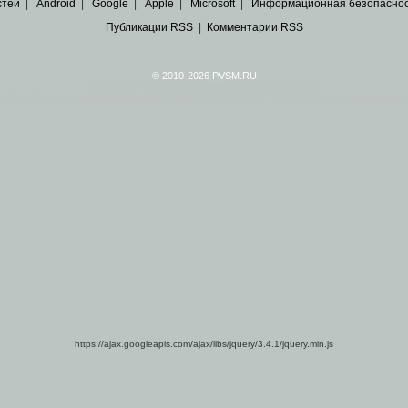
стей
|
Android
|
Google
|
Apple
|
Microsoft
|
Информационная безопасно
Публикации RSS
|
Комментарии RSS
© 2010-2026 PVSM.RU
Все права на материалы принадлежат их авторам.
сайта являются
архивные копии материалов
по ИТ тематике Рунета, взятые
из открытых и 
https://ajax.googleapis.com/ajax/libs/jquery/3.4.1/jquery.min.js