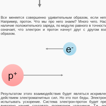
Все меняется совершенно удивительным образом, если неп
Например, протон. Что мы про него знаем? Много чего. На
наличие положительного заряда, по модулю равного в точности
означает, что электрон и протон начнут друг с другом вз
образом.
Результатом этого взаимодействия будет являться искривл
действием электромагнитных сил. Но это пол беды. Электрон
испытывать ускорение. Система электрон-протон будет пр
внезапно начнет создавать
тормозное излучение
. Т.е. п