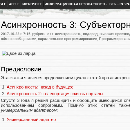
GLE
APPLE
MICROSOFT
ИНФОРМАЦИОННАЯ БЕЗОПАСНОСТЬ
ВЕБ – РАЗР
Асинхронность 3: Субъектор
2017-10-23
в 7:15
, рубрики:
c++
,
асинхронность
,
водород
,
высокая произво
обмен сообщениями
,
параллельное программирование
,
Программирован
Предисловие
Эта статья является продолжением цикла статей про асинхрон
Асинхронность: назад в будущее.
Асинхронность 2: телепортация сквозь порталы.
Спустя 3 года я решил расширить и обобщить имеющийся спе
использованием сопрограмм. Помимо этих статей такж
универсальным адаптером
:
Универсальный адаптер