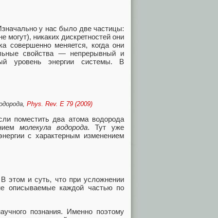
 Изначально у нас было две частицы:
е могут), никаких дискретностей они
ка совершенно меняется, когда они
альные свойства — непрерывный и
ный уровень энергии системы. В
одорода,
Phys. Rev. E 79 (2009)
сли поместить два атома водорода
анием
молекула водорода
. Тут уже
энергии с характерным изменением
 В этом и суть, что при усложнении
не описываемые каждой частью по
научного познания. Именно поэтому