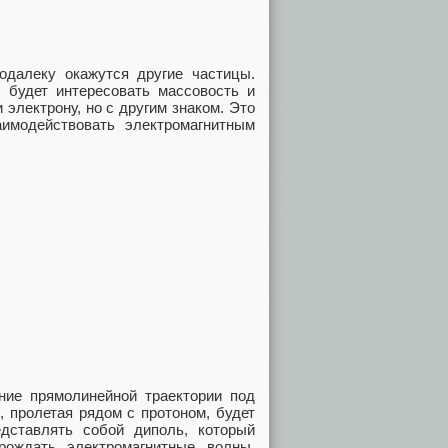
одалеку окажутся другие частицы.
с будет интересовать массовость и
 электрону, но с другим знаком. Это
аимодействовать электромагнитным
ение прямолинейной траектории под
, пролетая рядом с протоном, будет
едставлять собой диполь, который
орождать электромагнитные волны,