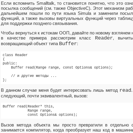
Если вспомнить Smalltalk, то становится понятно, что это оз
посылка сообщений (см. также ObjectiveC). Этот механизм ра
дальнейшем пошли по пути языка Simula и заменили посы
функций, а также вызовы виртуальных функций через табли
для поддержки позднего связывания.
Чтобы вернуться к истокам ООП, давайте по новому взглянем н
в качестве примера рассмотрим класс
Reader
, вычит
возвращающий объект типа
Buffer
:
class Reader

{

public:

    Buffer read(Range range, const Options& options);

    // и другие методы ...

В данном случае меня будет интересовать лишь метод
read
следующий, почти эквивалентный, вызов:
Buffer read(Reader* this,

            Range range,

Вызов метода объекта мы просто превратили в отдельно
занимается компилятор, когда преобразует наш код в машинн