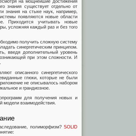
Несмотря на мощнейшие достижения
ого знания существует отдельно от
ти знания на стыке наук, например,
системы появляются новые области
е. Приходится учитывать новые
ры, усложняя каждый раз и без того
обходимо получить сложную систему
бладать синергетическим принципом.
ть, введя дополнительный уровень
возникающей при этом сложности. И
.
яют описанного синергетического
невиданные глюки, которые не были
приложение не описывалось набором
икальное и грандиозное.
опрограмм для получения новых и
й модели взаимодействия.
ание
наследование, полиморфизм?
SOLID
онятие: