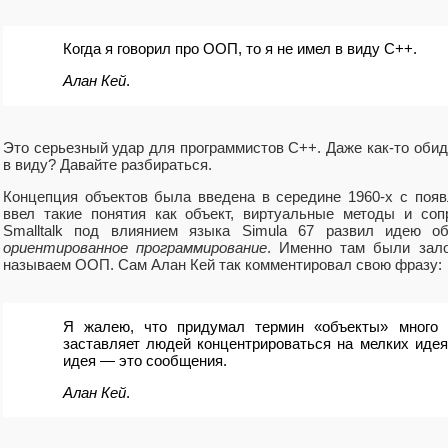
Когда я говорил про ООП, то я не имел в виду С++.
Алан Кей
.
Это серьезный удар для программистов С++. Даже как-то обидн
в виду? Давайте разбираться.
Концепция объектов была введена в середине 1960-х с появ
ввел такие понятия как объект, виртуальные методы и соп
Smalltalk под влиянием языка Simula 67 развил идею 
ориентированное программирование
. Именно там были зал
называем ООП. Сам Алан Кей так комментировал свою фразу:
Я жалею, что придумал термин «объекты» много 
заставляет людей концентрироваться на мелких иде
идея — это сообщения.
Алан Кей
.