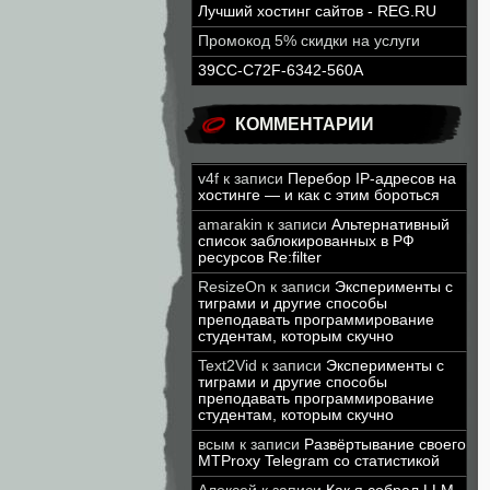
Лучший хостинг сайтов - REG.RU
Промокод 5% скидки на услуги
39CC-C72F-6342-560A
КОММЕНТАРИИ
v4f
к записи
Перебор IP-адресов на
хостинге — и как с этим бороться
amarakin
к записи
Альтернативный
список заблокированных в РФ
ресурсов Re:filter
ResizeOn
к записи
Эксперименты с
тиграми и другие способы
преподавать программирование
студентам, которым скучно
Text2Vid
к записи
Эксперименты с
тиграми и другие способы
преподавать программирование
студентам, которым скучно
всым
к записи
Развёртывание своего
MTProxy Telegram со статистикой