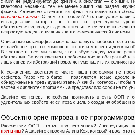
химия не редуцируется до физики, а биология — к химии. 
квантовой механики, тем не менее химия как раздел научн
физики. Интересно отметить тот факт, что появляются облас
квантовая химия
. О чем это говорит? Что при усложнении 
исследований, которых не было на предыдущем уровн
обстоятельства, вводить дополнительные качественные факто
непростую модель описания квантово-механической системы.
Описанные метаморфозы можно развернуть наоборот: если не
из наиболее простых компонент, то эти компоненты должны о
В частности, все мы знаем, что любую задачу можно реши
абстракции. За исключением проблемы числа абстракций и 
лишь синергия абстракций позволяет уменьшить их количество
К сожалению, достаточно часто наши программы не проявл
свойства. Разве что в багах — появляются новые, доселе 
обнаружены на предыдущем этапе. А как бы хотелось, чтобы 
частей и библиотек программы, а представляло собой нечто ун
Давайте же теперь попробуем проникнуть в суть ООП и с
удивительных свойств их синтеза с целью создания обобщенно
Объектно-ориентированное программиров
Рассмотрим ООП. Что мы про него знаем? Инкапсуляция, 
принципы
? А давайте спросим Алана Кея, который и ввел это п