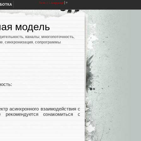
Select Language
▼
АБОТКА
ная модель
дительность
,
каналы
,
многопоточность
,
ие
,
синхронизация
,
сопрограммы
ность:
ктр асинхронного взаимодействия с
е рекомендуется ознакомиться с