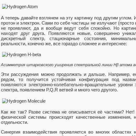
А теперь давайте взглянем на эту картинку под другим углом.
протон и электрон. Сами по себе частицы не излучают (просто н
не проявляют, да и вообще ведут себя спокойно. Но картин
находят друг друга. Появляются новые, совершенно уник
дискретный спектр, стационарные состояния, минималь
реальности, конечно же, все гораздо сложнее и интереснее:
Асимметрия штарковского уширения спектральной линии Hβ атома в
Эти рассуждения можно продолжать и дальше. Например, е
рядом, то получится устойчивая конфигурация под назв
появляются электронно-колебательно-вращательные уровни 
спектра, появлением P,Q,R ветвей и много чего другого.
Как же так? Разве система не описывается её частями? Нет!
физической системы происходят качественные изменения, 
отдельности.
Синергия взаимодействия проявляется во многих областях 