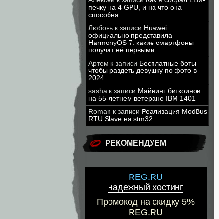
Алексей
к записи
Как я собрал LLM-
печку на 4 GPU, и на что она
способна
Любовь
к записи
Huawei
официально представила
HarmonyOS 7: какие смартфоны
получат её первыми
Артем
к записи
Бесплатные боты,
чтобы раздеть девушку по фото в
2024
sasha
к записи
Майнинг биткоинов
на 55-летнем ветеране IBM 1401
Roman
к записи
Реализация ModBus
RTU Slave на stm32
РЕКОМЕНДУЕМ
REG.RU
надежный хостинг
Промокод на скидку 5%
REG.RU