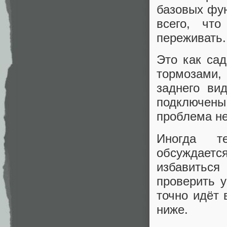
базовых фун
всего, чт
переживать.
Это как са
тормозами,
заднего ви
подключен
проблема не
Иногда те
обсуждается
избавитьс
проверить у
точно идёт 
ниже.