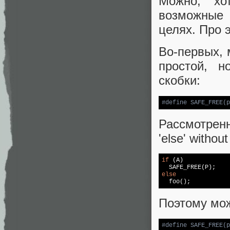
Можно, хо
возможные
целях. Про 
Во-первых, 
простой, н
скобки:
#
define
 SAFE_FREE(p
Рассмотренн
'else' without 
if
 (A)

else

  foo();
Поэтому мож
#
define
 SAFE_FREE(p