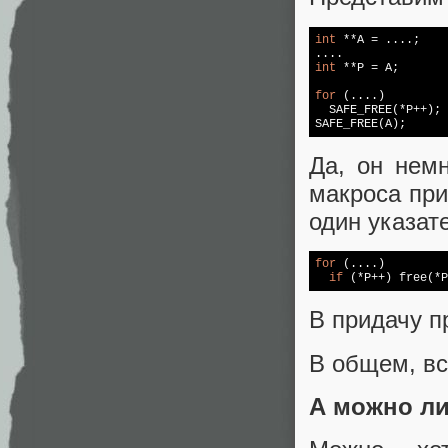
int
 **A = ....;

int
 **P = A;

for
 (....)

  SAFE_FREE(*P++);

SAFE_FREE(A);
Да, он нем
макроса пр
один указат
for
 (....)

if
 (*P++) 
free
(*P
В придачу п
В общем, вс
А можно ли