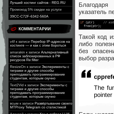
Лучший хостинг сайтов - REG.RU
Благодаря
Промокод 5% скидки на услуги
указатель 
39CC-C72F-6342-560A
if
 (ptr)     
// изб
free
(ptr);
КОММЕНТАРИИ
Такой код и
v4f
к записи
Перебор IP-адресов на
либо полезн
хостинге — и как с этим бороться
без опасе
amarakin
к записи
Альтернативный
список заблокированных в РФ
выбор разра
ресурсов Re:filter
ResizeOn
к записи
Эксперименты с
тиграми и другие способы
преподавать программирование
cppref
студентам, которым скучно
Text2Vid
к записи
Эксперименты с
The fun
тиграми и другие способы
преподавать программирование
pointer
студентам, которым скучно
всым
к записи
Развёртывание своего
MTProxy Telegram со статистикой