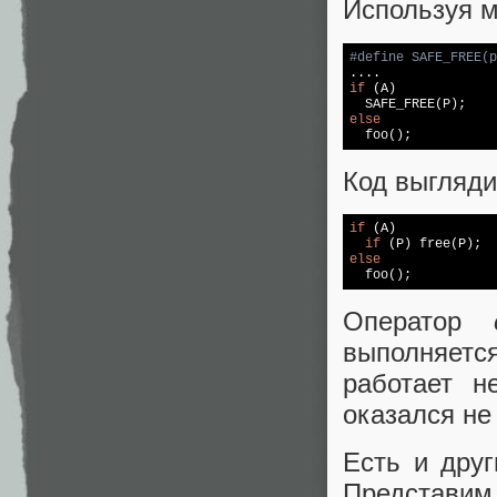
Используя м
#
define
 SAFE_FREE(p
if
 (A)

else

  foo();
Код выгляди
if
 (A)

if
 (P) 
free
else

  foo();
Оператор
выполняет
работает н
оказался не
Есть и друг
Представим 