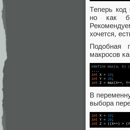
Теперь код
но как б
Рекомендуем
хочется, ес
Подобная 
макросов к
#
define
 max(a, b) (
int
 X = 
10
int
 Y = 
20
int
 Z = max(X++, Y+
В перемен
выбора пер
int
 X = 
10
int
 Y = 
20
int
 Z = ((X++) > (Y