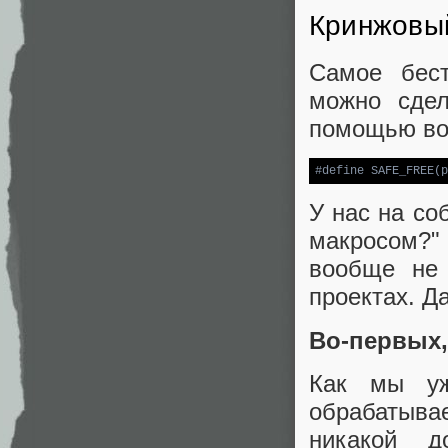
Кринжовы
Самое бест
можно сдел
помощью вот
#
define
 SAFE_FREE(p
У нас на со
макросом?
вообще не 
проектах. Д
Во-первых,
Как мы уж
обрабатывае
никакой д