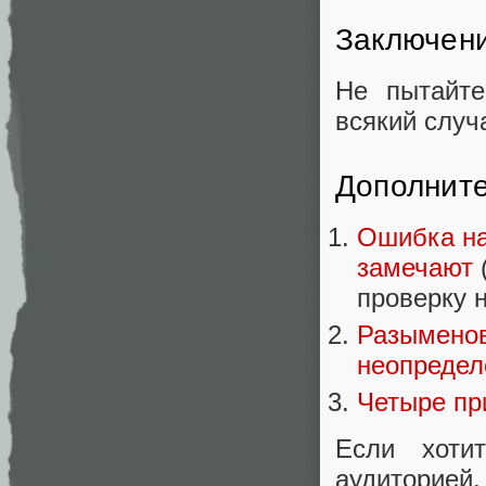
Заключен
Не пытайт
всякий случ
Дополнит
Ошибка на
замечают
проверку н
Разыменов
неопредел
Четыре пр
Если хоти
аудиторией