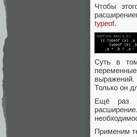
Чтобы этог
расширени
typeof
.
#
define
 max(a,b) 

  ({ typeof (a) _a 
      typeof (b) _b
    _a > _b ? _a : 
Суть в том
переменные
выражений.
Только он д
Ещё раз о
расширени
необходимос
Применим те