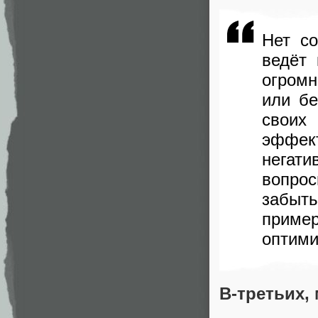
Нет с
ведёт 
огром
или бе
своих
эффек
негат
вопрос
забыт
приме
оптими
В-третьих,