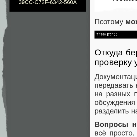
39CC-C72F-6342-560A
Поэтому
мо
free
(ptr);
Откуда бе
проверку 
Документац
передавать 
на разных 
обсуждени
разделить н
Вопросы н
всё просто.