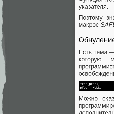
указателя.
Поэтому зн
макрос
SAF
Обнуление
Есть тема —
которую 
программи
освобождени
free
(pfoo);

pfoo = 
NULL
;
Можно сказ
программи
дополнител