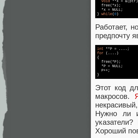
void
 **x = &(ptr)
free
(*x); 

  *x = 
NULL
; 

} 
while
(
0
)
Работает, н
предпочту я
int
for
 (....)

{

free
(*P);

  *P = 
NULL
;

  P++;

}
Этот код д
макросов.
некрасивый
Нужно ли и
указатели?
Хороший пов