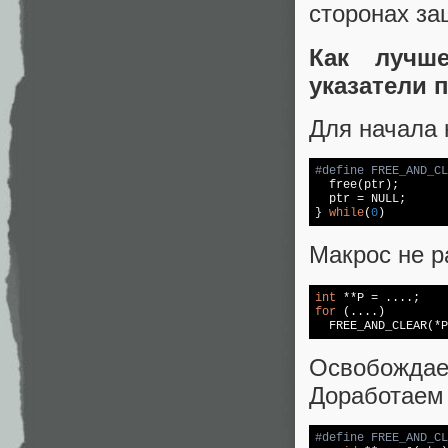
сторонах за
Как лучш
указатели 
Для начала 
#
define
 FREE_AND_CL
free
(ptr); 

  ptr = 
NULL
; 

} 
while
(
0
)
Макрос не р
int
for
 (....)

  FREE_AND_CLEAR(*P
Освобождае
Доработаем
#
define
 FREE_AND_CL