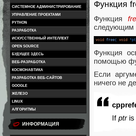
Функция f
СИСТЕМНОЕ АДМИНИСТРИРОВАНИЕ
УПРАВЛЕНИЕ ПРОЕКТАМИ
Функция
fr
PYTHON
следующим 
РАЗРАБОТКА
ИСКУССТВЕННЫЙ ИНТЕЛЛЕКТ
void
free
( 
void
 *pt
OPEN SOURCE
Функция ос
БУДУЩЕЕ ЗДЕСЬ
помощью ф
ВЕБ-РАЗРАБОТКА
КОСМОНАВТИКА
Если аргум
РАЗРАБОТКА ВЕБ-САЙТОВ
ничего не де
GOOGLE
ЖЕЛЕЗО
LINUX
cppref
АЛГОРИТМЫ
If
ptr
is
ИНФОРМАЦИЯ