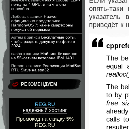
Если указат
Алексей
к записи
Как я собрал LLM-
печку на 4 GPU, и на что она
опять-таки
способна
указатель
Любовь
к записи
Huawei
официально представила
приведёт к 
HarmonyOS 7: какие смартфоны
получат её первыми
Артем
к записи
Бесплатные боты,
чтобы раздеть девушку по фото в
cppref
2024
sasha
к записи
Майнинг биткоинов
The beh
на 55-летнем ветеране IBM 1401
equal 
Roman
к записи
Реализация ModBus
RTU Slave на stm32
realloc(
РЕКОМЕНДУЕМ
The beh
to by p
free_si
REG.RU
alread
надежный хостинг
calls 
Промокод на скидку 5%
REG.RU
resulte