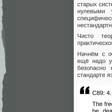
старых сист
нулевыми 
специфическ
нестандартн
Чисто тео
практическо
Начнём с о
ещё надо у
безопасно
стандарте я
C89: 4.
The fre
be dea