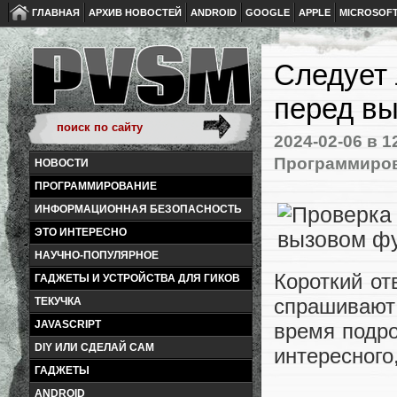
ГЛАВНАЯ
АРХИВ НОВОСТЕЙ
ANDROID
GOOGLE
APPLE
MICROSOF
Следует 
перед вы
2024-02-06
в 1
Программиро
НОВОСТИ
ПРОГРАММИРОВАНИЕ
ИНФОРМАЦИОННАЯ БЕЗОПАСНОСТЬ
ЭТО ИНТЕРЕСНО
НАУЧНО-ПОПУЛЯРНОЕ
Короткий от
ГАДЖЕТЫ И УСТРОЙСТВА ДЛЯ ГИКОВ
спрашивают 
ТЕКУЧКА
JAVASCRIPT
время подро
DIY ИЛИ СДЕЛАЙ САМ
интересного
ГАДЖЕТЫ
ANDROID