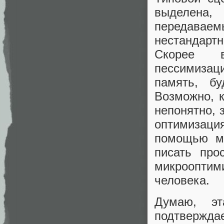
выделена, 
передавае
нестандарт
Скорее в
пессимизаци
память, б
Возможно, к
непонятно, 
оптимизаци
помощью ма
писать про
микрооптим
человека.
Думаю, эт
подтверждае