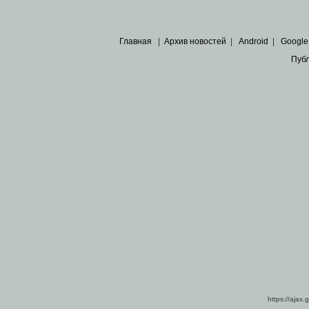
Главная
|
Архив новостей
|
Android
|
Google
Пуб
Все пра
Основными материалами сайта являются
архивные ко
https://ajax.