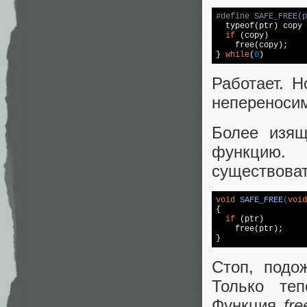
#
define
 SAFE_FREE(p

  typeof(ptr) copy 
if
 (copy) 

free
(copy); 

} 
while
(
0
)
Работает. 
непереносим
Более изящ
функцию. 
существоват
void
SAFE_FREE
(
void
{

if
 (ptr)

free
(ptr);

}
Стоп, подо
Только те
Функция
fre