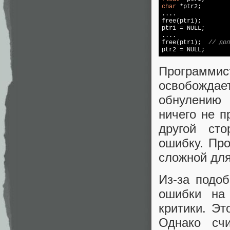
char
 *ptr2;

free
(ptr1);

ptr1 = 
NULL
;

free
(ptr1);  
// дол
ptr2 = 
NULL
;
Программи
освобождае
обнулению
ничего не п
другой сто
ошибку. Про
сложной для
Из-за подо
ошибки на 
критики. Эт
Однако сч