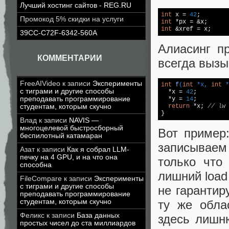
Лучший хостинг сайтов - REG.RU
int
 x = 
42
Промокод 5% скидки на услуги
int
int
 &xref = x;
39CC-C72F-6342-560A
Алиасинг п
КОММЕНТАРИИ
всегда вызы
FreeAIVideo
к записи
Эксперименты
int
f
(
int
 *x, 
int
 *
с тиграми и другие способы
  *x = 
42
;

преподавать программирование
  *y = 
14
;

return
 *x; 
// lw 
студентам, которым скучно
}
Влад
к записи
NAVIS —
многоцелевой быстросборный
Вот пример:
беспилотный катамаран
записываем 
Азат
к записи
Как я собрал LLM-
печку на 4 GPU, и на что она
только что
способна
лишний load 
FileCompare
к записи
Эксперименты
с тиграми и другие способы
не гарантир
преподавать программирование
ту же обла
студентам, которым скучно
Феликс
к записи
База данных
здесь лишн
простых чисел до ста миллиардов