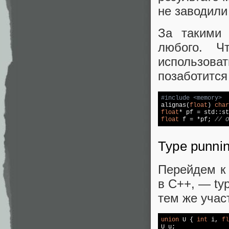
не заводили 
За такими 
любого. 
использоват
позаботится
#
include
<memory>

alignas(
float
) 
char
float
* pf = 
std
::st
float
 f = *pf; 
// O
Type punni
Перейдем к 
в C++, — ty
тем же учас
union
 U { 
int
 i, 
fl
U u;
