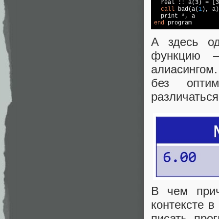
  real :: a(3) = [3
call
 bad(a(
1
), a)

end
 program
А здесь о
функцию —
алиасингом
без оптим
различаться
В чем прич
контексте в
писать про