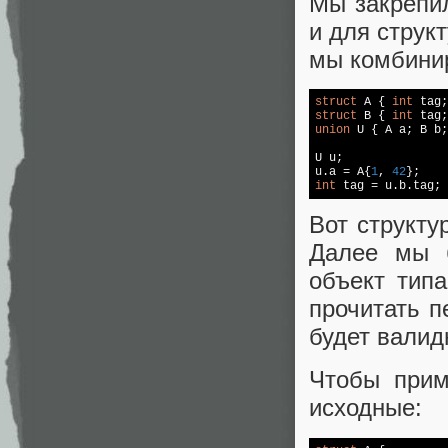
Мы закрепи
и для структ
мы комбинир
struct
 A { 
int
 tag;
struct
 B { 
int
 tag;
union
 U { A a; B b;
U u;

u.a = A{
1
, 
42
int
 tag = u.b.tag; 
Вот структу
Далее мы б
объект тип
прочитать п
будет валид
Чтобы прим
исходные: