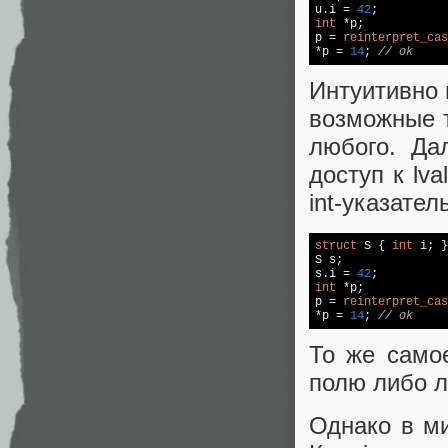
u.i = 
42
int
 *p;

p = 
reinterpret_cas
*p = 
14
; 
// ok
Интуитивно 
возможные т
любого. Да
доступ к lva
int-указател
struct
 S { 
int
 i; }
S s;

s.i = 
42
int
 *p;

p = 
reinterpret_cas
*p = 
14
; 
// ok
То же самое
полю либо л
Однако в ми