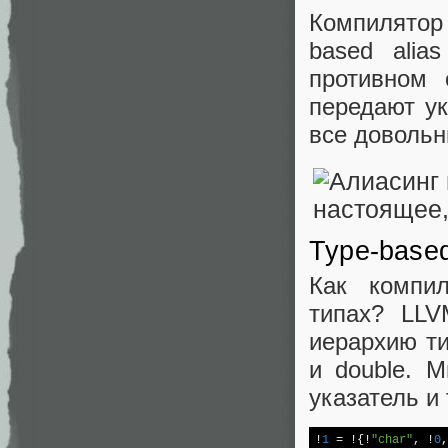
Компилятор
based alia
противном 
передают ук
все довольн
Type-based
Как компил
типах? LLV
иерархию ти
и double. М
указатель и 
!
1
 = !{!
"char"
, !
0
,