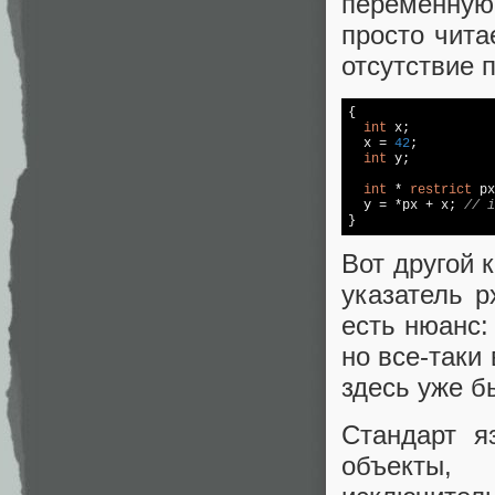
переменную 
просто чита
отсутствие 
{

int
 x;

  x = 
42
;

int
 y;

int
 * 
restrict
 px
  y = *px + x; 
// i
}
Вот другой 
указатель p
есть нюанс: 
но все-таки 
здесь уже б
Стандарт я
объекты, 