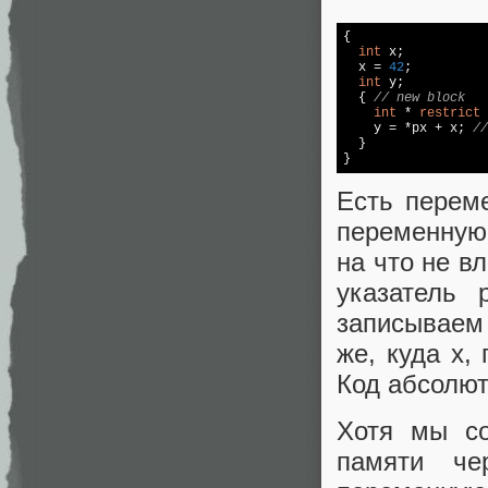
{

int
 x;

  x = 
42
;

int
 y;

  { 
// new block
int
 * 
restrict
 
    y = *px + x; 
//
  }

}
Есть переме
переменную 
на что не вл
указатель 
записываем
же, куда x,
Код абсолют
Хотя мы со
памяти чер