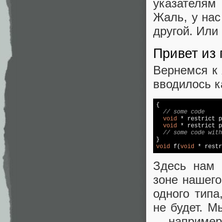
указателям 
Жаль, у нас
другой. Или
Привет из 
Вернемся к 
вводилось к
{

// some code
void
 * restrict p
void
 * restrict p
// some code with
void
 f(
void
 * restr
Здесь нам 
зоне нашего
одного типа
не будет. М
— например,