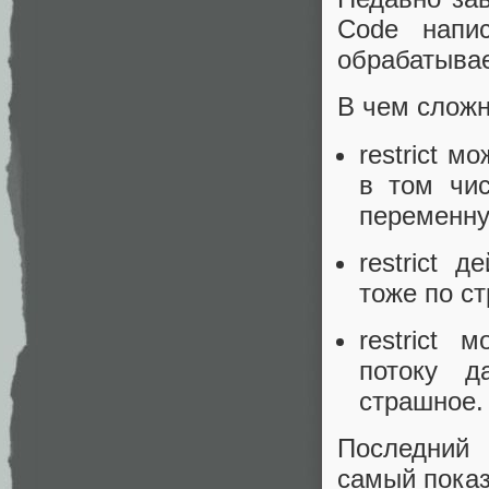
Code напи
обрабатывае
В чем сложно
restrict 
в том чис
переменну
restrict 
тоже по с
restrict 
потоку д
страшное.
Последний 
самый показ