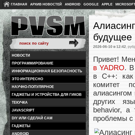
ГЛАВНАЯ
АРХИВ НОВОСТЕЙ
ANDROID
GOOGLE
APPLE
MICROSOF
Алиасинг
будущее
2026-06-10
в 12:42
, руб
НОВОСТИ
Привет! Мен
ПРОГРАММИРОВАНИЕ
в YADRO
. 
ИНФОРМАЦИОННАЯ БЕЗОПАСНОСТЬ
в C++: как
ЭТО ИНТЕРЕСНО
комитет п
НАУЧНО-ПОПУЛЯРНОЕ
алиасингом 
ГАДЖЕТЫ И УСТРОЙСТВА ДЛЯ ГИКОВ
других язы
ТЕКУЧКА
behavior, а
JAVASCRIPT
проблемы с 
DIY ИЛИ СДЕЛАЙ САМ
ГАДЖЕТЫ
ANDROID