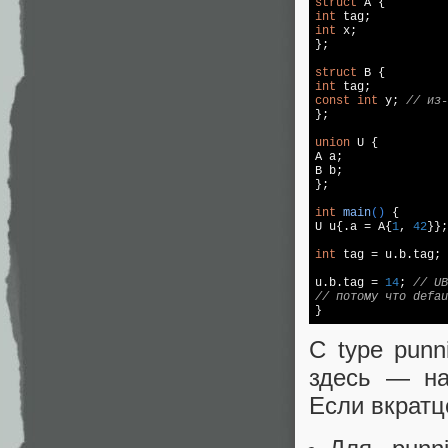
struct
int
int
 x;

};

struct
int
const
int
 y; 
// из-
};

union
 U {

A a;

B b;

};

int
main
()
{

U u{.a = A{
1
, 
42
}};

int
 tag = u.b.tag; 
u.b.tag = 
14
; 
// UB
// потому что defau
С type punn
здесь — на
Если вкратц