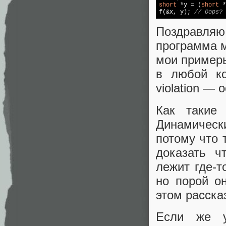
short
 *y = (
short
 *
f(&x, y); 
// Oops?
Поздравляю
программа м
мои примеры
в любой ко
violation —
Как такие
Динамическ
потому что 
доказать ч
лежит где-т
но порой о
этом расска
Если же у