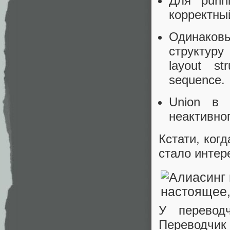
Для punn
корректный
Одинаковы
структуру
layout st
sequence.
Union в 
неактивног
Кстати, когд
стало интер
У перевод
Переводчик