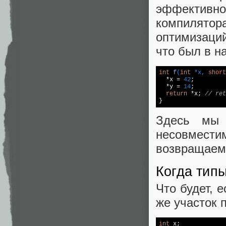
эффективно.
компилято
оптимизаций
что был в н
int
f
(
int
 *x, 
short
  *x = 
42
;

  *y = 
14
;

return
 *x; 
// ret
}
Здесь мы 
несовмести
возвращаемо
Когда тип
Что будет, 
же участок 
int