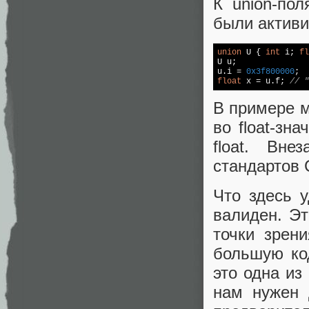
К union-по
были актив
union
 U { 
int
 i; 
fl
U u;

u.i = 
0x3f800000
float
 x = u.f; 
// "
В примере м
во float-зн
float. Вне
стандартов 
Что здесь у
валиден. Эт
точки зрен
большую ко
это одна из
нам нужен 