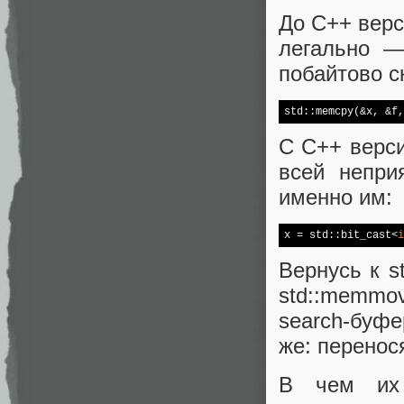
До C++ верс
легально —
побайтово ск
std
::
memcpy
(&x, &f,
С C++ версии
всей непри
именно им:
x = 
std
::bit_cast<
i
Вернусь к s
std::memmov
search-буфе
же: перенос
В чем их 