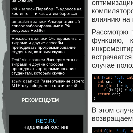
оптимиза
на коленке
компилято
v4f
к записи
Перебор IP-адресов на
хостинге — и как с этим бороться
влиянию на 
amarakin
к записи
Альтернативный
список заблокированных в РФ
Рассмотрю 
ресурсов Re:filter
ResizeOn
к записи
Эксперименты с
функцию, к
тиграми и другие способы
инкременти
преподавать программирование
студентам, которым скучно
встречаетс
Text2Vid
к записи
Эксперименты с
случае поло
тиграми и другие способы
преподавать программирование
студентам, которым скучно
int
f
(
int
 *buf, 
int
всым
к записи
Развёртывание своего
int
 cnt = 
0
;

MTProxy Telegram со статистикой
for
 (
int
 i = 
0
; i
if
 (buf[i] > 
0
)
return
 cnt;

}
РЕКОМЕНДУЕМ
В этом случ
возвращаем
REG.RU
надежный хостинг
void
f
(
int
 *buf, 
in