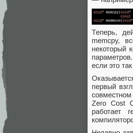
void
* memcpy(
void
* 
const
void
* memmove(
void
*
Теперь, де
memcpy, вс
некоторый 
параметров
если это так
Оказываетс
первый взгл
совместном
Zero Cost 
работает 
компиляторо
Недавно зав