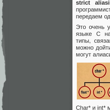
strict alia
программи
передаем од
Это очень 
языке C на
типы, связа
можно дойти
могут алиаси
Char* и int* 