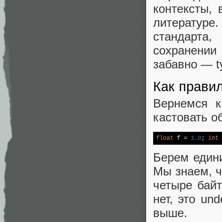
контексты, 
литературе
стандарта,
сохранении
забавно — ty
Как прави
Вернемся к
кастовать о
float
 f = 
1.0
; 
int
 
Берем едини
Мы знаем, чт
четыре бай
нет, это un
выше.