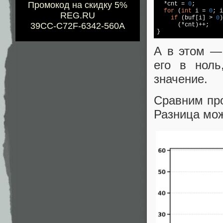
Промокод на скидку 5%
  *cnt = 
0
;

for
 (
int
 i = 
0
; i
REG.RU
if
 (buf[i] > 
0
)

39CC-C72F-6342-560A
      (*cnt)++;

}
А в этом —
его в ноль
значение.
Сравним про
Разница мож