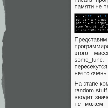
памяти не п
arr x[
123
] = {
1
, 
2
,
ptr p1 = x + input_
ptr p2 = x + input_
// (pointers alias)
Представи
программиро
этого мас
some_func
пересекутся
нечто очень
На этапе ко
random stuf
вводит знач
не можем.