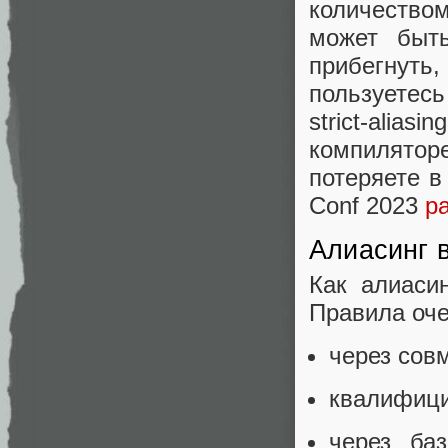
количество
может быть
прибегнуть
пользуетесь
strict-ali
компилятор
потеряете в
Conf 2023
р
Алиасинг 
Как алиаси
Правила оче
через совм
квалифицир
через ба