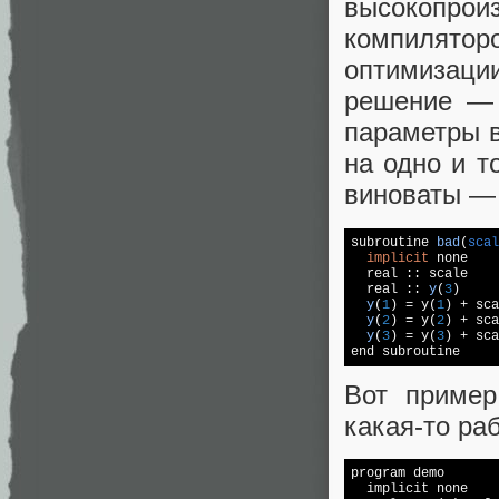
высокопро
компилят
оптимизаци
решение — 
параметры 
на одно и т
виноваты — 
subroutine 
bad
(
scal
implicit
 none

  real :: scale

  real :: 
y
(
3
)

y
(
1
) 
= y(
1
) + 
sca
y
(
2
) 
= y(
2
) + 
sca
y
(
3
) 
= y(
3
) + sca
end subroutine
Вот пример
какая-то ра
program demo

  implicit none
