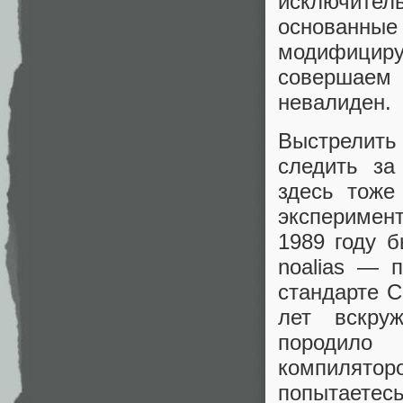
исключител
основанны
модифицир
совершаем 
невалиден.
Выстрелить
следить за
здесь тоже
эксперимен
1989 году 
noalias — п
стандарте C
лет вскру
породило 
компилятор
попытаетесь