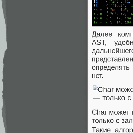
!
2
 = !{!
"int"
, !
1
, 
!
3
 = !{!“
float
", !1
!4 = !{!"
double
", !
!5 = !{!"
S
", !2, i6
!6 = !{!5, !2, i64 
!7 = !{!5, !4, i64 
Далее комп
AST, удоб
дальнейшег
представлен
определять
нет.
Char может 
только с за
Такие алго