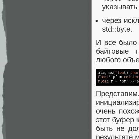
указывать 
через искл
std::byte.
И все было 
байтовые т
любого объек
alignas(
float
) 
char
float
* pf = 
reinter
float
 f = *pf; 
// U
Представим
инициализир
очень похож
этот буфер 
быть не дол
результате 