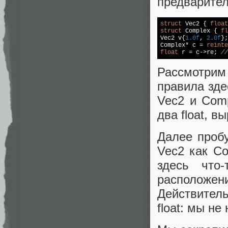
предварител
struct
 Vec2 { 
float
struct
 Complex { 
fl
Vec2 v{
1.0f
, 
2.0f
};

Complex* c = 
reinte
float
 r = c->re; 
//
Рассмотрим
правила зде
Vec2 и Comp
два float, 
Далее проб
Vec2 как Co
здесь что-
расположени
Действитель
float: мы не