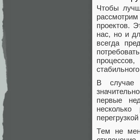
Чтобы лучш
рассмотри
проектов. 
нас, но и д
всегда пре
потребова
процессов
стабильного
В случае 
значительн
первые не
несколько
перегрузкой
Тем не мен
отклонение