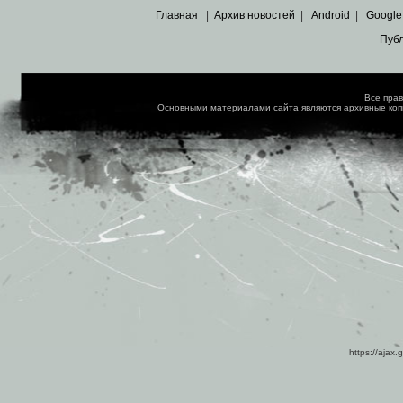
Главная
|
Архив новостей
|
Android
|
Google
Пуб
Все пра
Основными материалами сайта являются
архивные ко
https://ajax.