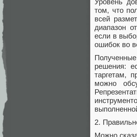
Уровень до
том, что по
всей разме
диапазон от
если в выбо
ошибок во в
Полученные
решения: е
таргетам, 
можно обсу
Репрезент
инструмен
выполненно
2. Правильн
Можно сказат