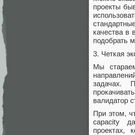
проекты быв
использоват
стандартные
качества в 
подобрать м
3. Четкая э
Мы стараем
направлен
задачах. 
прокачиват
валидатор с
При этом, ч
capacity 
проектах, 