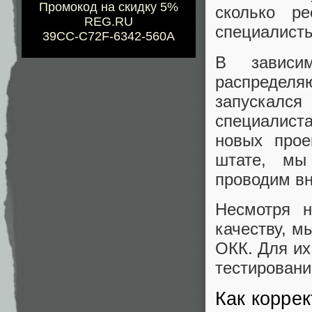
Промокод на скидку 5%
сколько р
REG.RU
специалисты
39CC-C72F-6342-560A
В зависи
распределя
запускалс
специалист
новых прое
штате, мы
проводим вн
Несмотря 
качеству, м
ОКК. Для их
тестировани
Как коррек