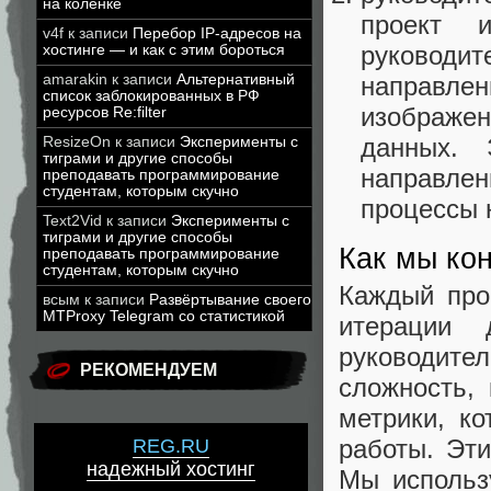
на коленке
проект 
v4f
к записи
Перебор IP-адресов на
руковод
хостинге — и как с этим бороться
amarakin
к записи
Альтернативный
направл
список заблокированных в РФ
изображе
ресурсов Re:filter
данных. 
ResizeOn
к записи
Эксперименты с
тиграми и другие способы
направле
преподавать программирование
студентам, которым скучно
процессы 
Text2Vid
к записи
Эксперименты с
тиграми и другие способы
Как мы ко
преподавать программирование
студентам, которым скучно
Каждый про
всым
к записи
Развёртывание своего
MTProxy Telegram со статистикой
итерации 
руководит
РЕКОМЕНДУЕМ
сложность,
метрики, к
работы. Эти
REG.RU
надежный хостинг
Мы использ