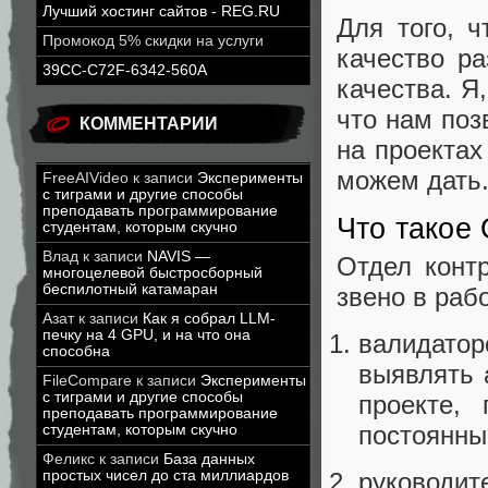
Лучший хостинг сайтов - REG.RU
Для того, 
Промокод 5% скидки на услуги
качество ра
39CC-C72F-6342-560A
качества. Я
что нам поз
КОММЕНТАРИИ
на проекта
можем дать
FreeAIVideo
к записи
Эксперименты
с тиграми и другие способы
преподавать программирование
Что такое 
студентам, которым скучно
Влад
к записи
NAVIS —
Отдел контр
многоцелевой быстросборный
беспилотный катамаран
звено в раб
Азат
к записи
Как я собрал LLM-
печку на 4 GPU, и на что она
валидато
способна
выявлять 
FileCompare
к записи
Эксперименты
с тиграми и другие способы
проекте,
преподавать программирование
постоянны
студентам, которым скучно
Феликс
к записи
База данных
простых чисел до ста миллиардов
руководит