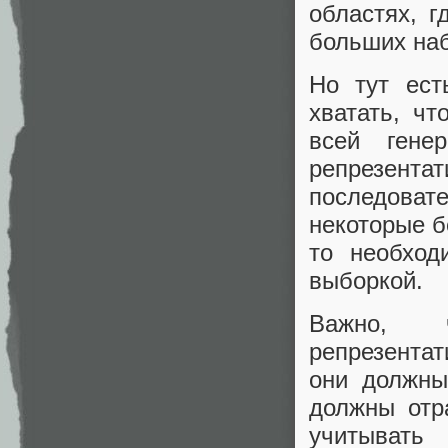
областях, г
больших на
Но тут ест
хватать, ч
всей гене
репрезен
последовате
некоторые б
то необход
выборкой.
Важно, 
репрезента
они должны
должны отр
учитывать