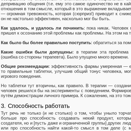
депривацию общения (т.е. ему это самое одиночество не в ка
отношения в том смысле, который в это выражение вкладывае
— огромная тревожность, которая (сюрприз!) приводит к сниж
он не настолько эффективен, насколько мог бы быть.
Как удалось, и удалось ли починить
: пока никак. Человек
пришел к осознанию этой проблемы как проблемы. На этом на 
Как было бы более правильно поступить
: обратиться за по
Какие ошибки были допущены
: в терапии эта проблема
(ошибка со стороны терапевта). Было упущено много времени.
Общие рекомендации
: эффективность фармы умеренная — ес
то правильные таблетки, улучшив общий тонус человека, мог
игрового поведения.
Но таблетки тут вторичны, как правило. В терапии — создани
человек решился бы на эксперименты с поведением. Формиро
путём демонстрации личного примера. К сожалению, на это тож
3. Способность работать
Тут речь не только (и не столько) о том, чтобы уныло торч
больше про способность создавать некий продукт, котор
создателя, но и [пусть даже и ограниченной группы] других лю
или про способность найти какой-то смысл в том деле (с 