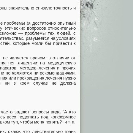
оны значительно снизило точность и
ые проблемы (я достаточно опытный
чу этических вопросов относительно
евозможно — проблемы тех людей, с
ятельствах, разумеется на условиях
стей, которые могли бы привести к
г не является врачом, в отличии от
еня нет лицензии на медицинскую
епаратов, методов лечения и прочих
ни не являются ни рекомендациями,
ения или прекращения лечения нужно
ья ни в коем случае не должна
часто задают вопросы вида “А кто
тесь всех подогнать под конформное
ком туп, чтобы меня понять?” и т, п.
х, скажу, что действительно грань