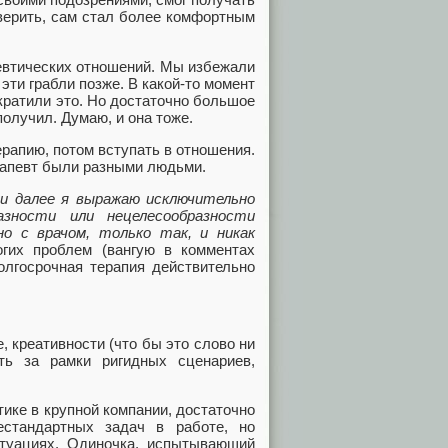
 верить, сам стал более комфортным
евтических отношений. Мы избежали
 эти грабли позже. В какой-то момент
кратили это. Но достаточно большое
олучил. Думаю, и она тоже.
ерапию, потом вступать в отношения.
ерапевт были разными людьми.
 и далее я выражаю исключительно
азности или нецелесообразности
о с врачом, только так, и никак
огих проблем (вангую в комментах
олгосрочная терапия действительно
, креативности (что бы это слово ни
ить за рамки ригидных сценариев,
тике в крупной компании, достаточно
естандартных задач в работе, но
туациях. Одиночка, испытывающий