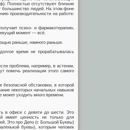
йф). Полностью отсутствуют близкие
т большинство людей. На этом фоне
ению производительности на работе:
 получает психо- и фармакотерапию,
текущий момент — всё.
мощью раньше, намного раньше.
 долгое время не прорабатывалась
ли проблема, например, в астении,
ут помочь реализации этого самого
е безопасной обстановки, в которой
вание некоторых начальных навыков
е может уходить много времени.
ать в офисе с девяти до шести. Это
ый имеет ценность не только для
дей. Это про Дело (с Большой Буквы)
маленькой буквы), которым человек