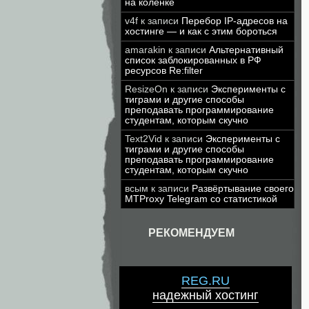
на коленке
v4f
к записи
Перебор IP-адресов на
хостинге — и как с этим бороться
amarakin
к записи
Альтернативный
список заблокированных в РФ
ресурсов Re:filter
ResizeOn
к записи
Эксперименты с
тиграми и другие способы
преподавать программирование
студентам, которым скучно
Text2Vid
к записи
Эксперименты с
тиграми и другие способы
преподавать программирование
студентам, которым скучно
всым
к записи
Развёртывание своего
MTProxy Telegram со статистикой
РЕКОМЕНДУЕМ
REG.RU
надежный хостинг