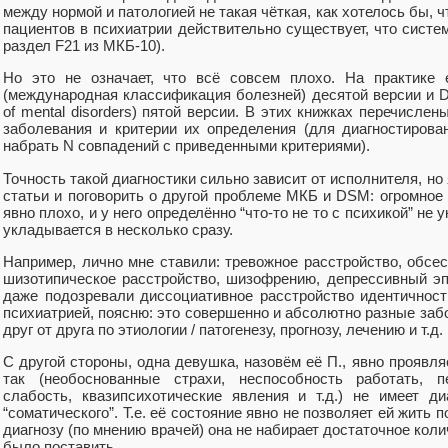
между нормой и патологией не такая чёткая, как хотелось бы, 
пациентов в психиатрии действительно существует, что систе
раздел F21 из МКБ-10).
Но это не означает, что всё совсем плохо. На практик
(международная классификация болезней) десятой версии и DSM
of mental disorders) пятой версии. В этих книжках перечисле
заболевания и критерии их определения (для диагностиров
набрать N совпадений с приведенными критериями).
Точность такой диагностики сильно зависит от исполнителя, но 
статьи и поговорить о другой проблеме МКБ и DSM: огромное 
явно плохо, и у него определённо “что-то не то с психикой” не
укладывается в несколько сразу.
Например, лично мне ставили: тревожное расстройство, обсе
шизотипическое расстройство, шизофрению, депрессивный эпи
даже подозревали диссоциативное расстройство идентичности
психиатрией, поясню: это совершенно и абсолютно разные заб
друг от друга по этиологии / патогенезу, прогнозу, лечению и т.д.
С другой стороны, одна девушка, назовём её П., явно проявляет
так (необоснованные страхи, неспособность работать, п
слабость, квазипсихотические явления и т.д.) не имеет д
“соматического”. Т.е. её состояние явно не позволяет ей жить 
диагнозу (по мнению врачей) она не набирает достаточное кол
было поставить.