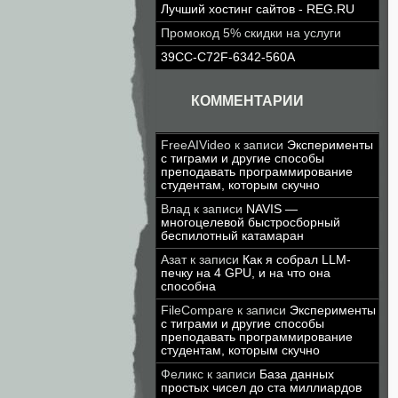
Лучший хостинг сайтов - REG.RU
Промокод 5% скидки на услуги
39CC-C72F-6342-560A
КОММЕНТАРИИ
FreeAIVideo
к записи
Эксперименты
с тиграми и другие способы
преподавать программирование
студентам, которым скучно
Влад
к записи
NAVIS —
многоцелевой быстросборный
беспилотный катамаран
Азат
к записи
Как я собрал LLM-
печку на 4 GPU, и на что она
способна
FileCompare
к записи
Эксперименты
с тиграми и другие способы
преподавать программирование
студентам, которым скучно
Феликс
к записи
База данных
простых чисел до ста миллиардов