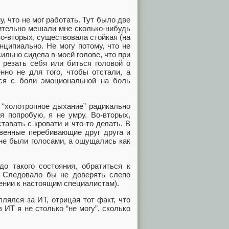
у, что не мог работать. Тут было две
тельно мешали мне сколько-нибудь
о-вторых, существовала стойкая (на
нципиально. Не могу потому, что не
сильно сидела в моей голове, что при
 резать себя или биться головой о
нно не для того, чтобы отстали, а
ься с боли эмоциональной на боль
и “холотропное дыхание” радикально
я попробую, я не умру. Во-вторых,
авать с кровати и что-то делать. В
твенные перебивающие друг друга и
не были голосами, а ощущались как
до такого состояния, обратиться к
. Следовало бы не доверять слепо
жении к настоящим специалистам).
плялся за ИТ, отрицая тот факт, что
 ИТ я не столько “не могу”, сколько