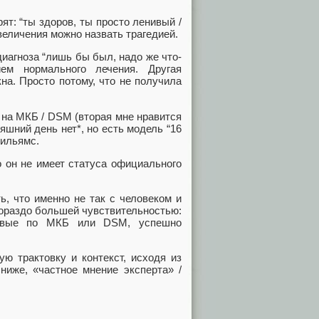
т: “ты здоров, ты просто ленивый /
величения можно назвать трагедией.
иагноза “лишь бы был, надо же что-
ием нормального лечения. Другая
на. Просто потому, что не получила
я на МКБ / DSM (вторая мне нравится
шний день нет*, но есть модель “16
Вильямс.
о он не имеет статуса официального
ь, что именно не так с человеком и
гораздо большей чувствительностью:
ровые по МКБ или DSM, успешно
ю трактовку и контекст, исходя из
 ниже, «частное мнение эксперта» /