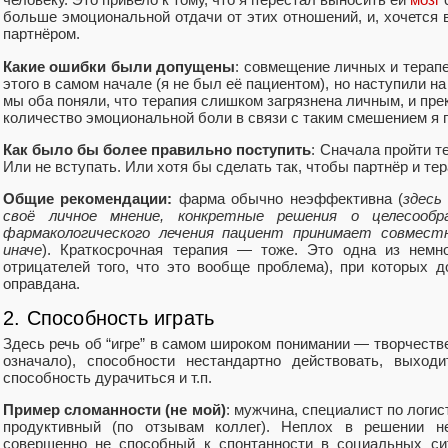
больше эмоциональной отдачи от этих отношений, и, хочется
партнёром.
Какие ошибки были допущены
: совмещение личных и терап
этого в самом начале (я не был её пациентом), но наступили на
мы оба поняли, что терапия слишком загрязнена личным, и пре
количество эмоциональной боли в связи с таким смешением я п
Как было бы более правильно поступить
: Сначала пройти т
Или не вступать. Или хотя бы сделать так, чтобы партнёр и т
Общие рекомендации:
фарма обычно неэффективна (
здесь
своё личное мнение, конкретные решения о целесообр
фармакологического лечения пациент принимает совместн
иначе
). Краткосрочная терапия — тоже. Это одна из немн
отрицателей того, что это вообще проблема), при которых д
оправдана.
2. Способность играть
Здесь речь об “игре” в самом широком понимании — творчестве
означало), способности нестандартно действовать, выход
способность дурачиться и т.п.
Пример сломанности (не мой)
: мужчина, специалист по логис
продуктивный (по отзывам коллег). Неплох в решении н
совершенно не способный к спонтанности в социальных си