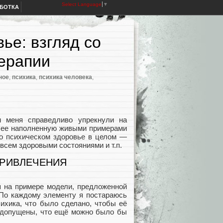
Select Language
▼
АБОТКА
ье: взгляд со
терапии
ное
,
психика
,
психика человека
,
м меня справедливо упрекнули на
олее наполненную живыми примерами
 о психическом здоровье в целом —
овсем здоровыми состояниями и т.п.
ПРИВЛЕЧЕНИЯ
ья на примере модели, предложенной
 По каждому элементу я постараюсь
ихика, что было сделано, чтобы её
и допущены, что ещё можно было бы