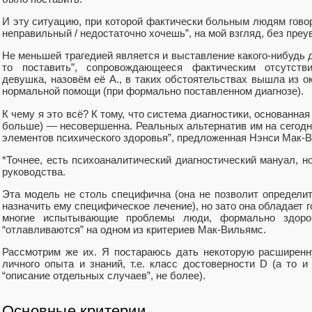
И эту ситуацию, при которой фактически больным людям говоря
неправильный / недостаточно хочешь”, на мой взгляд, без преу
Не меньшей трагедией является и выставление какого-нибудь д
то поставить”, сопровождающееся фактическим отсутств
девушка, назовём её А., в таких обстоятельствах вышла из ок
нормальной помощи (при формально поставленном диагнозе).
К чему я это всё? К тому, что система диагностики, основанна
больше) — несовершенна. Реальных альтернатив им на сегодня
элементов психического здоровья”, предложенная Нэнси Мак-
*Точнее, есть психоаналитический диагностический мануал, н
руководства.
Эта модель не столь специфична (она не позволит определит
назначить ему специфическое лечение), но зато она обладает 
многие испытывающие проблемы люди, формально здо
“отлавливаются” на одном из критериев Мак-Вильямс.
Рассмотрим же их. Я постараюсь дать некоторую расширенну
личного опыта и знаний, т.е. класс достоверности D (а то и
“описание отдельных случаев”, не более).
Основные критерии