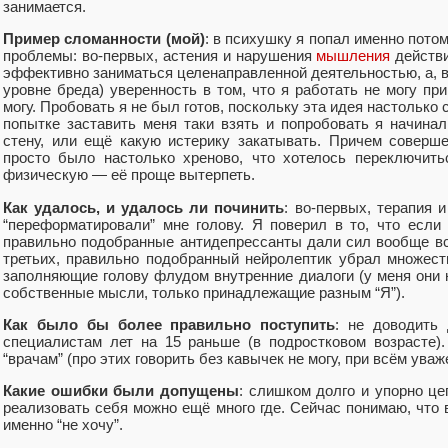
занимается.
Пример сломанности (мой)
: в психушку я попал именно потом
проблемы: во-первых, астения и нарушения
мышления
действи
эффективно заниматься целенаправленной деятельностью, а, в
уровне бреда) уверенность в том, что я работать не могу при
могу. Пробовать я не был готов, поскольку эта идея настолько 
попытке заставить меня таки взять и попробовать я начинал
стену, или ещё какую истерику закатывать. Причем соверше
просто было настолько хреново, что хотелось переключит
физическую — её проще вытерпеть.
Как удалось, и удалось ли починить
: во-первых, терапия 
“переформатировали” мне голову. Я поверил в то, что если 
правильно подобранные антидепрессанты дали сил вообще вст
третьих, правильно подобранный нейролептик убрал множес
заполняющие голову флудом внутренние диалоги (у меня они 
собственные мысли, только принадлежащие разным “Я”).
Как было бы более правильно поступить
: не доводить 
специалистам лет на 15 раньше (в подростковом возрасте)
“врачам” (про этих говорить без кавычек не могу, при всём ува
Какие ошибки были допущены
: слишком долго и упорно це
реализовать себя можно ещё много где. Сейчас понимаю, что в
именно “не хочу”.