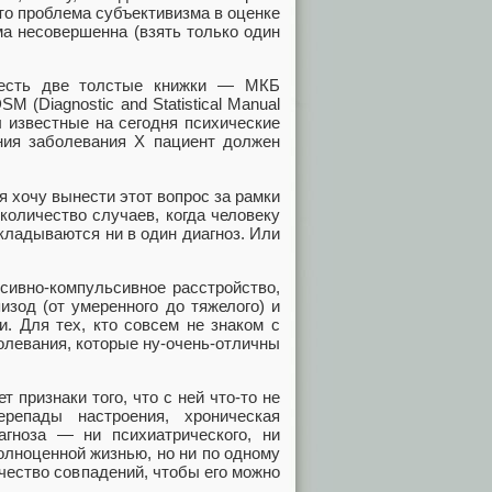
что проблема субъективизма в оценке
ма несовершенна (взять только один
е есть две толстые книжки — МКБ
 (Diagnostic and Statistical Manual
ны известные на сегодня психические
ания заболевания X пациент должен
я хочу вынести этот вопрос за рамки
количество случаев, когда человеку
 укладываются ни в один диагноз. Или
ссивно-компульсивное расстройство,
зод (от умеренного до тяжелого) и
. Для тех, кто совсем не знаком с
олевания, которые ну-очень-отличны
 признаки того, что с ней что-то не
ерепады настроения, хроническая
иагноза — ни психиатрического, ни
полноценной жизнью, но ни по одному
ичество совпадений, чтобы его можно