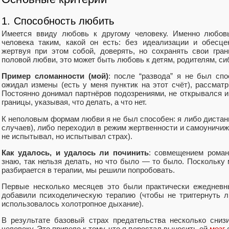
1. Способность любить
Имеется ввиду любовь к другому человеку. Именно любов
человека таким, какой он есть: без идеализации и обесце
жертвуя при этом собой, доверять, но сохранять свои гра
половой любви, это может быть любовь к детям, родителям, сиб
Пример сломанности (мой)
: после “развода” я не был спо
ожидал измены (есть у меня пунктик на этот счёт), рассмат
Постоянно донимал партнёров подозрениями, не открывался и
границы, указывая, что делать, а что нет.
К неполовым формам любви я не был способен: я либо дистан
случаев), либо переходил в режим жертвенности и самоуничиж
не испытывал, но испытывал страх).
Как удалось, и удалось ли починить
: совмещением роман
знаю, так нельзя делать, но что было — то было. Поскольку 
разбирается в терапии, мы решили попробовать.
Первые несколько месяцев это были практически ежедневн
добавили психоделическую терапию (чтобы не триггернуть 
использовалось холотропное дыхание).
В результате базовый страх предательства несколько сниз
человеку. Это привело к тому, что я перестал выносить ей
мозг
с