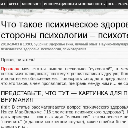
GLE
APPLE
MICROSOFT
ИНФОРМАЦИОННАЯ БЕЗОПАСНОСТЬ
ВЕБ – РАЗР
Что такое психическое здоров
стороны психологии – психо
2018-10-03
в 13:03
, рубрики:
Здоровье гика
,
личный опыт
,
Научно-популяр
психическое здоровье
,
психология
,
психотерапия
Привет, читатель!
Прошлая
моя статья вышла несколько “суховатой”, в че
нескольких площадках, поэтому я решил написать другую, б
и понятными объяснениями. Поговорить сегодня я предлагаю
что это такое, в чем проявляется, где грань между ним и… не с
ПРЕДСТАВЬТЕ, ЧТО ТУТ — КАРТИНКА ДЛЯ 
ВНИМАНИЯ
tl:dr
: В статье рассматривается вопрос психического здоров
Нэнси Мак-Вильямс (“16 элементов психического здоровья”).
дать примеры — как выглядит “сломанная” в этом аспекте пс
“починить” (в данном конкретном случае), какие ошибки был
сделать и т.д.