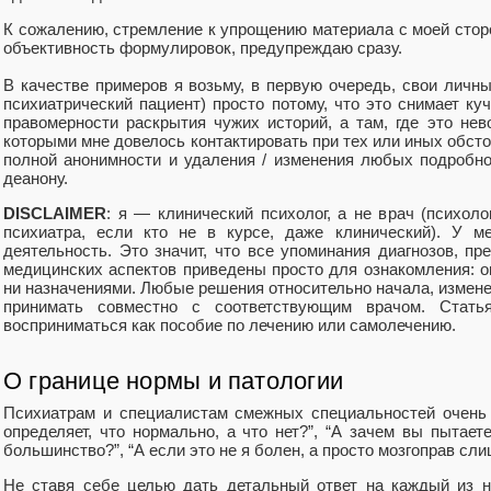
К сожалению, стремление к упрощению материала с моей стор
объективность формулировок, предупреждаю сразу.
В качестве примеров я возьму, в первую очередь, свои личн
психиатрический пациент) просто потому, что это снимает ку
правомерности раскрытия чужих историй, а там, где это н
которыми мне довелось контактировать при тех или иных обсто
полной анонимности и удаления / изменения любых подробно
деанону.
DISCLAIMER
: я — клинический психолог, а не врач (психоло
психиатра, если кто не в курсе, даже клинический). У м
деятельность. Это значит, что все упоминания диагнозов, пр
медицинских аспектов приведены просто для ознакомления: о
ни назначениями. Любые решения относительно начала, измен
принимать совместно с соответствующим врачом. Стат
восприниматься как пособие по лечению или самолечению.
О границе нормы и патологии
Психиатрам и специалистам смежных специальностей очень 
определяет, что нормально, а что нет?”, “А зачем вы пытае
большинство?”, “А если это не я болен, а просто мозгоправ слиш
Не ставя себе целью дать детальный ответ на каждый из ни