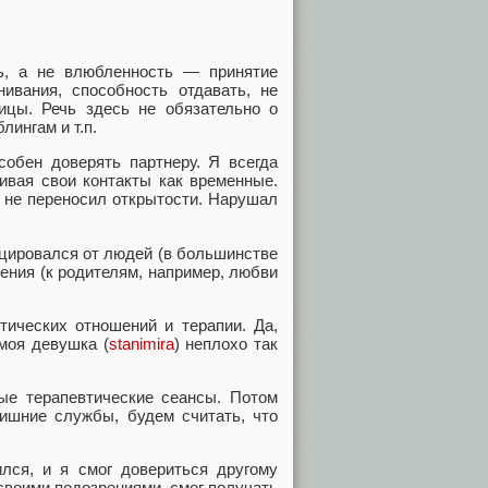
ь, а не влюбленность — принятие
нивания, способность отдавать, не
ницы. Речь здесь не обязательно о
лингам и т.п.
собен доверять партнеру. Я всегда
ривая свои контакты как временные.
 не переносил открытости. Нарушал
цировался от людей (в большинстве
ения (к родителям, например, любви
тических отношений и терапии. Да,
моя девушка (
stanimira
) неплохо так
ые терапевтические сеансы. Потом
лишние службы, будем считать, что
ился, и я смог довериться другому
воими подозрениями, смог получать