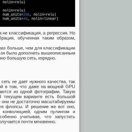
, nolin=relu)

, nolin=relu)

, num_units=
256
, nolin=relu)

, num_units=
45
, nolin=linear)

а не классификация, а регрессия. Но
брация, обученная таким образом,
 раз больше, чем для классификации
нельзя было дополнить вышеописанным
енно большую сеть, изрядно.
сеть не дает нужного качества, так
ой в том, что даже на мощной GPU
аются из одной фотографии. Такую
В текущем варианте есть большой
о они не достаточно масштабируемы
руя флопсы. И решение же вот оно,
 конволюцией, одним пулингом и
собенно учитывая, что запустить
лучается почти мгновенно.