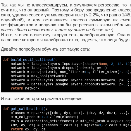
Так как мы не классифицируем, а эмулируем регрессию, то н
считать, что он верный. Поэтому я беру распределение классо
окна, удаляю совсем уж маловероятные (< 2.2%, что равно 1/45,
случайной), и для оставшихся классов суммирую их смещ
коэффициентов и получаю как бы регрессию в таком неболь
классы были независимы, а так ну никак не базис же :)
.
Итого, я ввел в систему вторую сеть, калибрационную. Она 
на основе которого я калибровал окна, надеясь, что лица будут
Давайте попробуем обучить вот такую сеть:
def
build_net12_cal
(input)
:

    network = lasagne.layers.InputLayer(shape=(
None
, 
3
, 
12
, 
12
    network = lasagne.layers.dropout(network, p=
.1
)

    network = conv(network, num_filters=
16
, filter_size=(
3
, 
3
)
    network = max_pool(network)

    network = DenseLayer(lasagne.layers.dropout(network, p=
.5
)
    network = DenseLayer(lasagne.layers.dropout(network, p=
.5
)
return
 network
И вот такой алгоритм расчета смещения:
def
get_calibration
()
:

    classes = np.array([(dx1, dy1, ds1), (dx2, d2, ds2), ...],
    min_cal_prob = 
1.0
 / len(classes)

    cals = calibration_net(*frames) > min_cal_prob 
# вернет ве
    (dx, dy, ds) = (classes * cals.T).sum(axis=
0
) / cals.sum(a
return
 dx, dy, ds