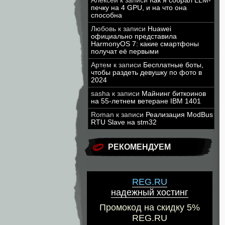
Алексей
к записи
Как я собрал LLM-
печку на 4 GPU, и на что она
способна
Любовь
к записи
Huawei
официально представила
HarmonyOS 7: какие смартфоны
получат её первыми
Артем
к записи
Бесплатные боты,
чтобы раздеть девушку по фото в
2024
sasha
к записи
Майнинг биткоинов
на 55-летнем ветеране IBM 1401
Roman
к записи
Реализация ModBus
RTU Slave на stm32
РЕКОМЕНДУЕМ
REG.RU
надежный хостинг
Промокод на скидку 5%
REG.RU