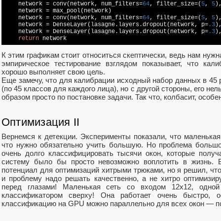
    network = conv(network, num_filters=
64
, filter_size=(
5
, 
5
)
    network = max_pool(network)

    network = conv(network, num_filters=
64
, filter_size=(
5
, 
5
)
    network = DenseLayer(lasagne.layers.dropout(network, p=
.3
)
    network = DenseLayer(lasagne.layers.dropout(network, p=
.3
)
return
 network
К этим графикам стоит относиться скептически, ведь нам нужн
эмпирическое тестирование взглядом показывает, что кали
хорошо выполняет свою цель.
Еще замечу, что для калибрации исходный набор данных в 45
(по 45 классов для каждого лица), но с другой стороны, его 
образом просто по постановке задачи. Так что, колбасит, особ
Оптимизация II
Вернемся к детекции. Эксперименты показали, что маленькая 
что нужно обязательно учить большую. Но проблема больш
очень долго классифицировать тысячи окон, которые получ
систему было бы просто невозможно воплотить в жизнь. 
потенциал для оптимизаций хитрыми трюками, но я решил, чт
и проблему надо решать качественно, а не хитро оптимизи
перед глазами! Маленькая сеть со входом 12х12, одной
классификатором сверху! Она работает очень быстро, о
классификацию на GPU можно параллельно для всех окон — по