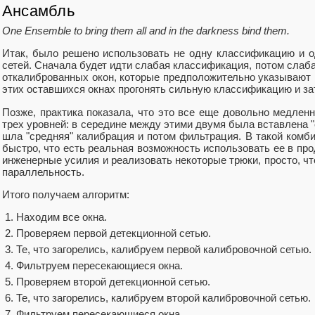
Ансамбль
One Ensemble to bring them all and in the darkness bind them.
Итак, было решено использовать не одну классификацию и 
сетей. Сначала будет идти слабая классификация, потом слаб
откалиброванных окон, которые предположительно указывают н
этих оставшихся окнах прогонять сильную классификацию и з
Позже, практика показала, что это все еще довольно медленн
трех уровней: в середине между этими двумя была вставлена "
шла "средняя" калибрация и потом фильтрация. В такой комб
быстро, что есть реальная возможность использовать ее в пр
инженерные усилия и реализовать некоторые трюки, просто, 
параллельность.
Итого получаем алгоритм:
Находим все окна.
Проверяем первой детекционной сетью.
Те, что загорелись, калибруем первой калибровочной сетью.
Фильтруем пересекающиеся окна.
Проверяем второй детекционной сетью.
Те, что загорелись, калибруем второй калибровочной сетью.
Фильтруем пересекающиеся окна.