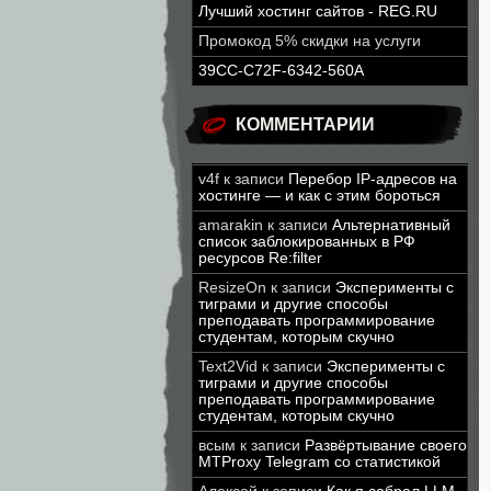
Лучший хостинг сайтов - REG.RU
Промокод 5% скидки на услуги
39CC-C72F-6342-560A
КОММЕНТАРИИ
v4f
к записи
Перебор IP-адресов на
хостинге — и как с этим бороться
amarakin
к записи
Альтернативный
список заблокированных в РФ
ресурсов Re:filter
ResizeOn
к записи
Эксперименты с
тиграми и другие способы
преподавать программирование
студентам, которым скучно
Text2Vid
к записи
Эксперименты с
тиграми и другие способы
преподавать программирование
студентам, которым скучно
всым
к записи
Развёртывание своего
MTProxy Telegram со статистикой