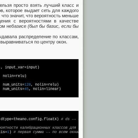
ельзя просто взять лучший класс и
в, которое выдает сеть для каждого
 что значит, что вероятность меньше
ения с вероятностями в качестве
шом небазисе
(был бы базис, если бы
выдавала распределение по классам,
 выравниваться по центру окон.
), input_var=input)

, nolin=relu)

, num_units=
128
, nolin=relu)

, num_units=
45
, nolin=linear)

 dtype=theano.config.floatX) 
# ds -- это изменение scale
роятности калибрационных классов для каждого окна, обрезанные по
xis=
1
) 
# первая сумма -- по всем окнам, вторая сумма -- по класс