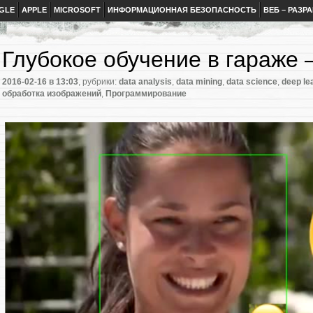
GLE
APPLE
MICROSOFT
ИНФОРМАЦИОННАЯ БЕЗОПАСНОСТЬ
ВЕБ – РАЗР
Глубокое обучение в гараже 
2016-02-16
в 13:03
, рубрики:
data analysis
,
data mining
,
data science
,
deep le
обработка изображений
,
Программирование