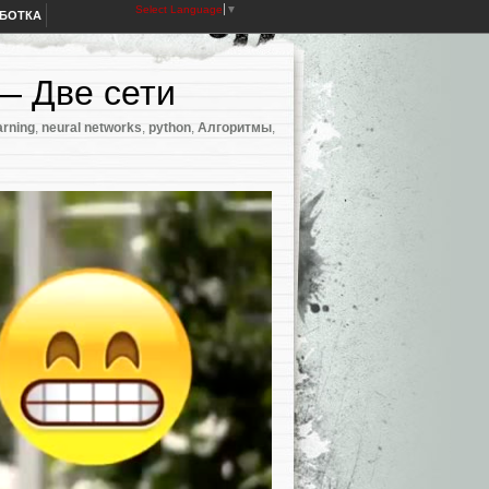
Select Language
▼
АБОТКА
— Две сети
arning
,
neural networks
,
python
,
Алгоритмы
,