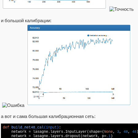
и большой калибрации:
а вот и сама большая калибрационная сеть:
def
build_net48_cal
(input)
:

    network = lasagne.layers.InputLayer(shape=(
None
, 
3
, 
48
, 
48
    network = lasagne.layers.dropout(network, p=
.1
)
