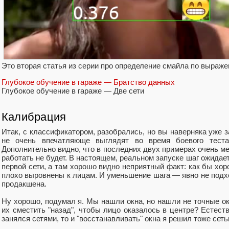
Это вторая статья из серии про определение смайла по выраже
Глубокое обучение в гараже — Братство данных
Глубокое обучение в гараже — Две сети
Калибрация
Итак, с классификатором, разобрались, но вы наверняка уже з
не очень впечатляюще выглядят во время боевого теста
Дополнительно видно, что в последних двух примерах очень ме
работать не будет. В настоящем, реальном запуске шаг ожидае
первой сети, а там хорошо видно неприятный факт: как бы хор
плохо выровнены к лицам. И уменьшение шага — явно не под
продакшена.
Ну хорошо, подумал я. Мы нашли окна, но нашли не точные ок
их сместить "назад", чтобы лицо оказалось в центре? Естеств
занялся сетями, то и "восстанавливать" окна я решил тоже сеть