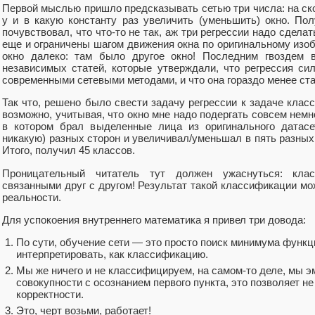
Первой мыслью пришло предсказывать сетью три числа: на ско
y и в какую константу раз увеличить (уменьшить) окно. Пол
почувствовал, что что-то не так, аж три регрессии надо сделат
еще и ограничены шагом движения окна по оригинальному изо
окно далеко: там было другое окно! Последним гвоздем в
независимых статей, которые утверждали, что регрессия с
современными сетевыми методами, и что она гораздо менее ст
Так что, решено было свести задачу регрессии к задаче клас
возможно, учитывая, что окно мне надо подергать совсем немно
в котором брал выделенные лица из оригинального датасе
никакую) разных сторон и увеличивал/уменьшал в пять разны
Итого, получил 45 классов.
Проницательный читатель тут должен ужаснуться: кла
связанными друг с другом! Результат такой классификации м
реальности.
Для успокоения внутреннего математика я привел три довода:
По сути, обучение сети — это просто поиск минимума функци
интерпретировать, как классификацию.
Мы же ничего и не классифицируем, на самом-то деле, мы э
совокупности с осознанием первого пункта, это позволяет 
корректности.
Это, черт возьми, работает!