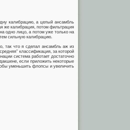
одну калибрацию, а целый ансамбль
ая же калибрация, потом фильтрация
а одно лицо, а потом уже только на
атем сильную калибрацию.
о, так что я сделал ансамбль аж из
средняя" классификация, за которой
инации система работает достаточно
одакшене, если приложить некоторые
чтобы уменьшить флопсы и увеличить