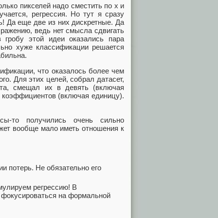
лько пикселей надо сместить по x и
учается, регрессия. Но тут я сразу
ь! Да еще две из них дискретные. Да
бражению, ведь нет смысла сдвигать
 гробу этой идеи оказались пара
ильно хуже классификации решается
абильна.
сификации, что оказалось более чем
го. Для этих целей, собрал датасет,
та, смещал их в девять (включая
х коэффициентов (включая единицу).
ссы-то получились очень сильно
ожет вообще мало иметь отношения к
и потерь. Не обязательно его
мулируем регрессию! В
не фокусироваться на формальной