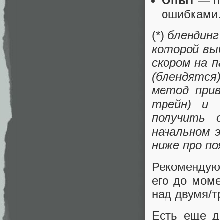
Опыт
— пр
ошибками
(*)
блендинг
которой вы
скором на п
(блендятся
метод прив
трейн) и 
получить 
начальном 
ниже про по
Рекомендую
его до моме
над двумя/т
Есть еще д