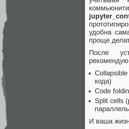
коммьюн
jupyter_con
прототипир
удобна сам
проще дела
После ус
рекомендую
Collapsibl
кода)
Code foldi
Split cell
параллель
И ваша жизн