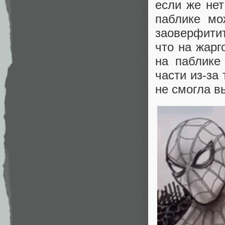
если же нет
паблике мо
заоверфитит
что на жарг
на паблике
части из-за
не смогла в