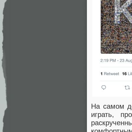
На самом д
играть, п
раскручен
комфортным