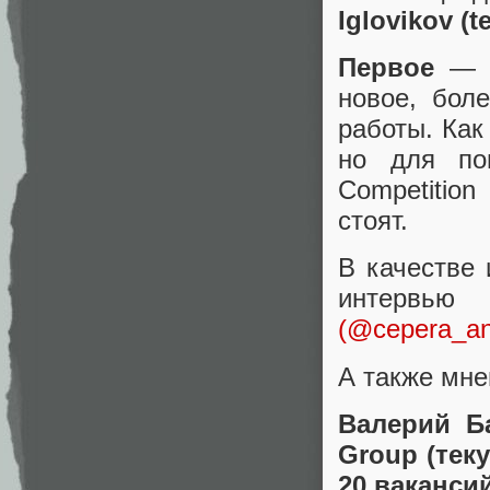
Iglovikov (t
Первое
— э
новое, бол
работы. Как
но для по
Competition
стоят.
В качестве
интервью
(@cepera_a
А также мн
Валерий Ба
Group (тек
20 вакансий