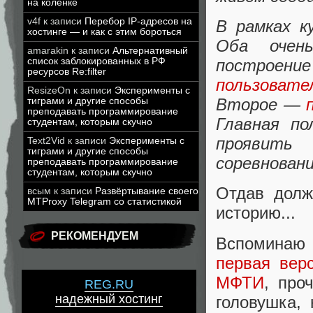
на коленке
v4f
к записи
Перебор IP-адресов на
В рамках ку
хостинге — и как с этим бороться
Оба очен
amarakin
к записи
Альтернативный
список заблокированных в РФ
построен
ресурсов Re:filter
пользовате
ResizeOn
к записи
Эксперименты с
Второе —
тиграми и другие способы
преподавать программирование
Главная по
студентам, которым скучно
проявить
Text2Vid
к записи
Эксперименты с
тиграми и другие способы
соревновани
преподавать программирование
студентам, которым скучно
Отдав долж
всым
к записи
Развёртывание своего
MTProxy Telegram со статистикой
историю...
РЕКОМЕНДУЕМ
Вспоминаю 
первая вер
МФТИ
, про
REG.RU
надежный хостинг
головушка,