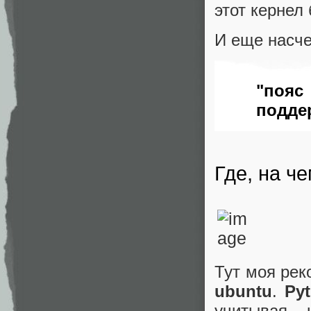
этот кернел
И еще насч
"поя
подде
Где, на че
Тут моя ре
ubuntu
.
Py
учитывая 