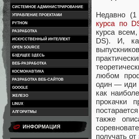
СИСТЕМНОЕ АДМИНИСТРИРОВАНИЕ
Недавно (1
УПРАВЛЕНИЕ ПРОЕКТАМИ
курса по D
PYTHON
курса всем,
РАЗРАБОТКА
DS). И, к
ИСКУССТВЕННЫЙ ИНТЕЛЛЕКТ
OPEN SOURCE
выпускнико
БУДУЩЕЕ ЗДЕСЬ
практичес
ВЕБ-РАЗРАБОТКА
теоретичес
КОСМОНАВТИКА
любом проф
РАЗРАБОТКА ВЕБ-САЙТОВ
один — иди 
GOOGLE
как наибол
ЖЕЛЕЗО
прокачки п
LINUX
постарается
АЛГОРИТМЫ
также опис
соревноват
ИНФОРМАЦИЯ
получать от 