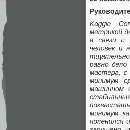
Руководите
Kaggle Co
метрикой д
в связи с
человек и 
тщательно
равно дело
мастера, с
минимум ср
машинном 
стабильны
похвастать
минимум ка
поленился 
запущено ч