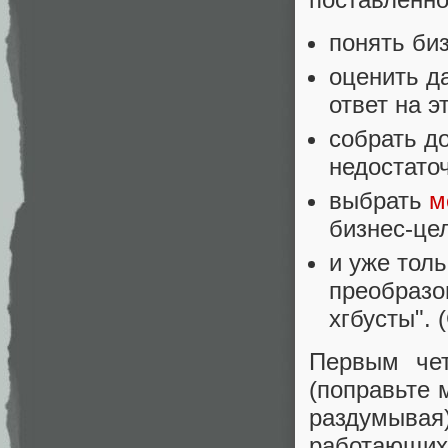
понять би
оценить д
ответ на э
собрать д
недостато
выбрать
м
бизнес-це
и уже толь
преобразо
хгбусты". 
Первым чет
(поправьте 
раздумыва
работающи