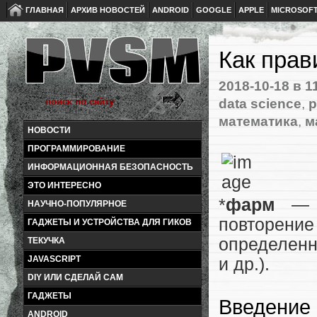
ГЛАВНАЯ
АРХИВ НОВОСТЕЙ
ANDROID
GOOGLE
APPLE
MICROSOF
Как прав
2018-10-18
в 1
data science
,
p
математика
,
м
НОВОСТИ
ПРОГРАММИРОВАНИЕ
ИНФОРМАЦИОННАЯ БЕЗОПАСНОСТЬ
ЭТО ИНТЕРЕСНО
*
фарм
— (
НАУЧНО-ПОПУЛЯРНОЕ
повторен
ГАДЖЕТЫ И УСТРОЙСТВА ДЛЯ ГИКОВ
определенн
ТЕКУЧКА
JAVASCRIPT
и др.).
DIY ИЛИ СДЕЛАЙ САМ
ГАДЖЕТЫ
Введение
ANDROID