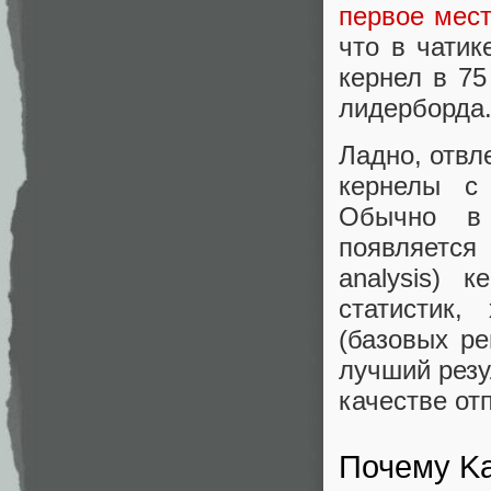
первое мес
что в чатик
кернел в 75
лидерборда. 
Ладно, отвл
кернелы с
Обычно в 
появляется
analysis) 
статистик,
(базовых ре
лучший резу
качестве от
Почему Ka