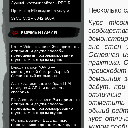
Лучший хостинг сайтов - REG.RU
Несколько 
Промокод 5% скидки на услуги
39CC-C72F-6342-560A
Курс mlco
сообщества
КОММЕНТАРИИ
демонстрир
вне стен 
FreeAIVideo
к записи
Эксперименты
с тиграми и другие способы
Основная и
преподавать программирование
студентам, которым скучно
практики. 
Влад
к записи
NAVIS —
происходит
многоцелевой быстросборный
беспилотный катамаран
домашних з
Азат
к записи
Как я собрал LLM-
дадут, при
печку на 4 GPU, и на что она
способна
отличные
FileCompare
к записи
Эксперименты
отметить 
с тиграми и другие способы
преподавать программирование
общий рейт
студентам, которым скучно
курс отлич
Феликс
к записи
База данных
живом сооб
простых чисел до ста миллиардов