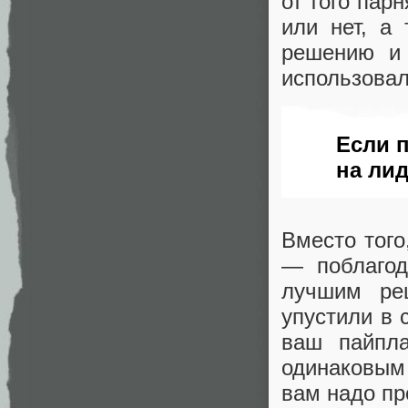
от того пар
или нет, а
решению и
использовал
Если п
на лид
Вместо того
— поблагод
лучшим ре
упустили в 
ваш пайпл
одинаковым 
вам надо пр