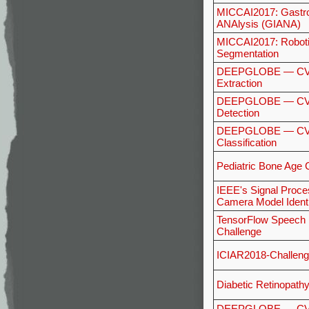
MICCAI2017: Gastro
ANAlysis (GIANA)
MICCAI2017: Roboti
Segmentation
DEEPGLOBE — CV
Extraction
DEEPGLOBE — CVPR
Detection
DEEPGLOBE — CVP
Classification
Pediatric Bone Age 
IEEE's Signal Proce
Camera Model Identi
TensorFlow Speech 
Challenge
ICIAR2018-Challen
Diabetic Retinopathy
DEEPGLOBE — CVP