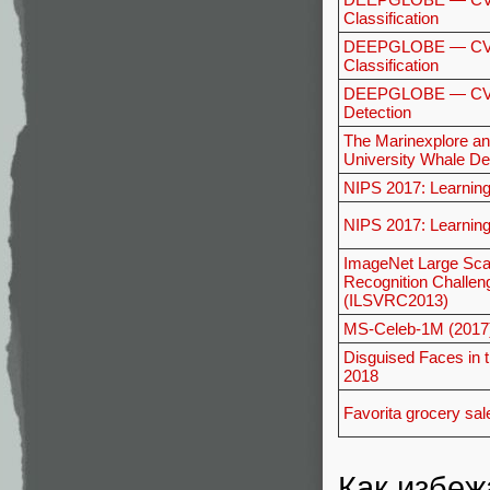
Classification
DEEPGLOBE — CVP
Classification
DEEPGLOBE — CVPR
Detection
The Marinexplore an
University Whale De
NIPS 2017: Learning
NIPS 2017: Learning
ImageNet Large Scal
Recognition Challen
(ILSVRC2013)
MS-Celeb-1M (2017
Disguised Faces in 
2018
Favorita grocery sal
Как избеж