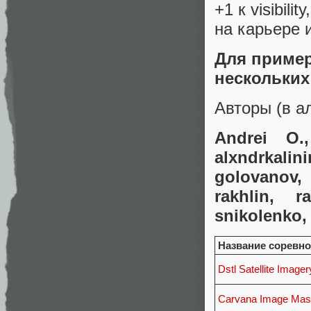
+1 к visibil
на карьере 
Для пример
нескольких
Авторы (в а
Andrei O.,
alxndrkali
golovanov,
rakhlin, r
snikolenko, 
Название соревн
Dstl Satellite Image
Carvana Image Mask