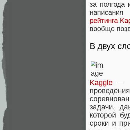
за полгода 
написания
рейтинга Ka
вообще позв
В двух сл
Kaggle
— о
проведени
соревнова
задачи, да
которой бу
сроки и пр