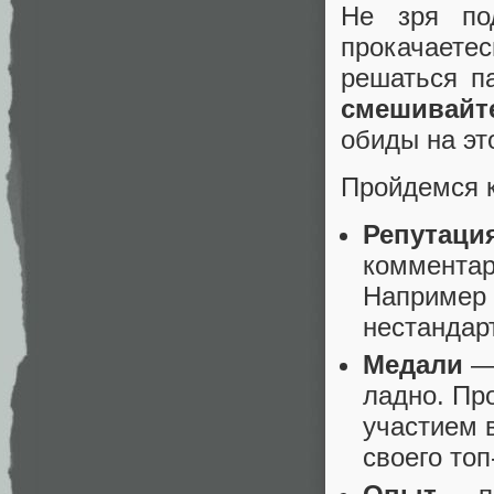
Не зря по
прокачаете
решаться п
смешивайт
обиды на эт
Пройдемся к
Репутаци
комментар
Например 
нестандарт
Медали
— 
ладно. Про
участием 
своего топ