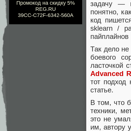
задачу — в
Промокод на скидку 5%
REG.RU
понятно, ка
39CC-C72F-6342-560A
код пишетс
sklearn / 
пайплайнов 
Так дело не
боевого со
ласточкой с
Advanced R
тот подход 
статье.
В том, что 
техники, м
это не умал
им, автору 