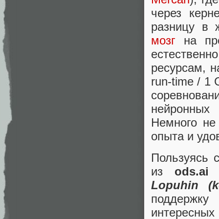
через керн
разницу в 
мозг
на пре
естественн
ресурсам, н
run-time / 1
соревнова
нейронных 
Немного не
опыта и удо
Пользуясь 
из
ods.ai
Lopuhin (ko
поддержку
интересных