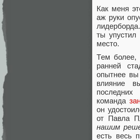
Как меня эт
аж руки опу
лидерборда.
ты упустил
место.
Тем более, 
ранней ста
опытнее вы
влияние в
последних 
команда
за
он удостоил
от Павла П
нашим реше
есть весь 