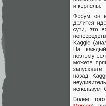
и кернелы.
Форум он и
делится ид
сути, это 
непосредст
Kaggle (ана
На каждый
поэтому есл
можете пря
запускаете
назад Kagg
неудивите
использует 
Более тог
Mercari
), г