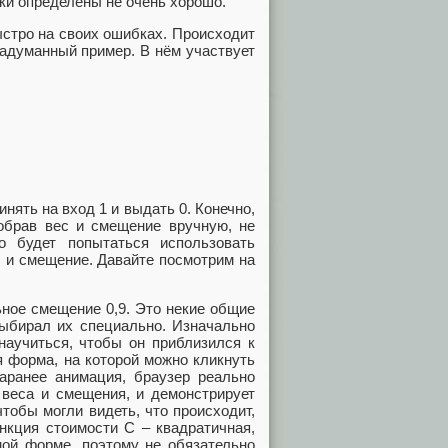
ки определены не очень хорошо.
ыстро на своих ошибках. Происходит
надуманный пример. В нём участвует
нять на вход 1 и выдать 0. Конечно,
обрав вес и смещение вручную, не
о будет попытаться использовать
с и смещение. Давайте посмотрим на
ьное смещение 0,9. Это некие общие
выбирал их специально. Изначально
научиться, чтобы он приблизился к
 форма, на которой можно кликнуть
аранее анимация, браузер реально
 веса и смещения, и демонстрирует
чтобы могли видеть, что происходит,
нкция стоимости С – квадратичная,
ной форме, поэтому не обязательно