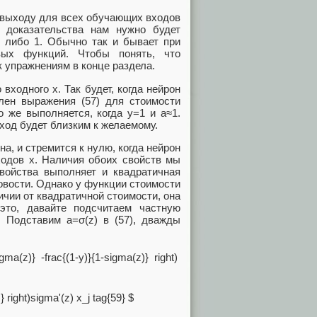
 выходу для всех обучающих входов
я доказательства нам нужно будет
 либо 1. Обычно так и бывает при
вых функций. Чтобы понять, что
к упражнениям в конце раздела.
 входного x. Так будет, когда нейрон
лен выражения (57) для стоимости
То же выполняется, когда y=1 и a≈1.
ход будет близким к желаемому.
а, и стремится к нулю, когда нейрон
одов x. Наличия обоих свойств мы
войства выполняет и квадратичная
овости. Однако у функции стоимости
ичии от квадратичной стоимости, она
это, давайте подсчитаем частную
. Подставим a=σ(z) в (57), дважды