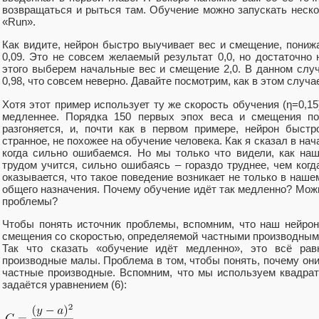
возвращаться и рыться там. Обучение можно запускать неско
«Run».
Как видите, нейрон быстро выучивает вес и смещение, пониж
0,09. Это не совсем желаемый результат 0,0, но достаточно
этого выберем начальные вес и смещение 2,0. В данном слу
0,98, что совсем неверно. Давайте посмотрим, как в этом случа
Хотя этот пример использует ту же скорость обучения (η=0,15
медленнее. Порядка 150 первых эпох веса и смещения по
разгоняется, и, почти как в первом примере, нейрон быстр
странное, не похожее на обучение человека. Как я сказал в нач
когда сильно ошибаемся. Но мы только что видели, как на
трудом учится, сильно ошибаясь – гораздо труднее, чем когд
оказывается, что такое поведение возникает не только в наше
общего назначения. Почему обучение идёт так медленно? Мож
проблемы?
Чтобы понять источник проблемы, вспомним, что наш нейрон
смещения со скоростью, определяемой частными производными
Так что сказать «обучение идёт медленно», это всё равн
производные малы. Проблема в том, чтобы понять, почему он
частные производные. Вспомним, что мы используем квадра
задаётся уравнением (6):