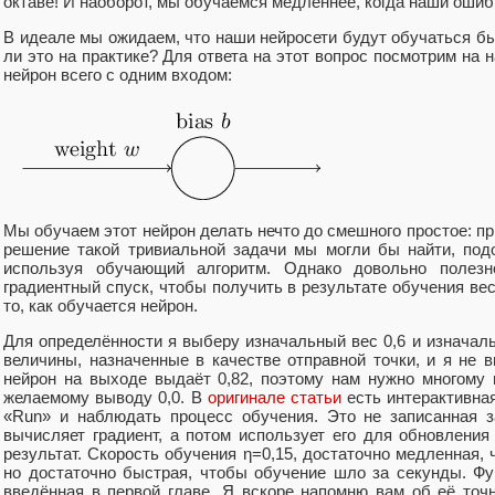
октаве! И наоборот, мы обучаемся медленнее, когда наши ошиб
В идеале мы ожидаем, что наши нейросети будут обучаться б
ли это на практике? Для ответа на этот вопрос посмотрим на 
нейрон всего с одним входом:
Мы обучаем этот нейрон делать нечто до смешного простое: при
решение такой тривиальной задачи мы могли бы найти, под
используя обучающий алгоритм. Однако довольно полезн
градиентный спуск, чтобы получить в результате обучения ве
то, как обучается нейрон.
Для определённости я выберу изначальный вес 0,6 и изначал
величины, назначенные в качестве отправной точки, и я не 
нейрон на выходе выдаёт 0,82, поэтому нам нужно многому 
желаемому выводу 0,0. В
оригинале статьи
есть интерактивная
«Run» и наблюдать процесс обучения. Это не записанная з
вычисляет градиент, а потом использует его для обновления
результат. Скорость обучения η=0,15, достаточно медленная, 
но достаточно быстрая, чтобы обучение шло за секунды. Фу
введённая в первой главе. Я вскоре напомню вам об её точ