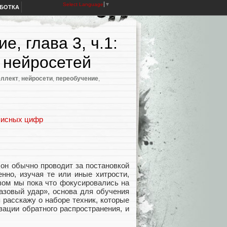
Select Language
▼
АБОТКА
е, глава 3, ч.1:
 нейросетей
еллект
,
нейросети
,
переобучение
,
описных цифр
 он обычно проводит за постановкой
енно, изучая те или иные хитрости,
зом мы пока что фокусировались на
азовый удар», основа для обучения
 расскажу о наборе техник, которые
ации обратного распространения, и