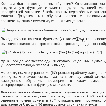
Как нам быть с замедлением обучения? Оказывается, мы
квадратичную функцию стоимости другой функцией стои
перекрёстной энтропии. Чтобы понять перекрёстную энтро
модели. Допустим, мы обучаем нейрон с нескольким
соответствующими весами w
,w
,… и смещением b:
1
2
Выход нейрона, конечно, будет a=σ(z), где z=∑
w
x
+b – взвеш
j
j
j
функцию стоимости с перекрёстной энтропией для данного нейр
где n – общее количество единиц обучающих данных, сумма и
y – соответствующий желаемый выход.
Не очевидно, что у равнение (57) решает проблему замедлени
очевидно, что имеет смысл называть это функцией стоимо
замедлению обучения, посмотрим, в каком смысле 
интерпретировать как функцию стоимости.
Два свойства в особенности делают разумным интерпретацию 
стоимости. Во-первых, она больше нуля, то есть, C>0. Чтобы 
отдельные члены суммы в (57) отрицательны, поскольку о
диапазоне от 0 до 1, и (б) перед суммой стоит знак минуса.