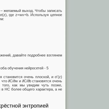
=0 – желаемый выход. Чтобы записать
σ(z), где z=wx+b. Используя цепное
ем:
ажений, давайте подробнее взглянем
я становится очень плоской, и σ'(z)
, что ∂C/∂w и ∂C/∂b становятся очень
 того, как мы увидим чуть позже,
и в НС более общего характера, а не
крёстной энтропией