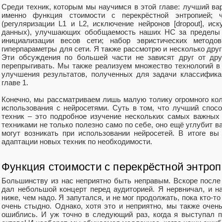
Среди техник, которым мы научимся в этой главе: лучший ва
именно функция стоимости с перекрёстной энтропией; ч
(регуляризации L1 и L2, исключение нейронов [dropout], и
данных), улучшающих обобщаемость наших НС за пределы
инициализации весов сети; набор эвристических методо
гиперпараметры для сети. Я также рассмотрю и несколько друг
Эти обсуждения по большей части не зависят друг от дру
перепрыгивать. Мы также реализуем множество технологий в
улучшения результатов, полученных для задачи классифика
главе 1.
Конечно, мы рассматриваем лишь малую толику огромного кол
использования с нейросетями. Суть в том, что лучший спос
техник – это подробное изучение нескольких самых важных
техниками не только полезно само по себе, оно ещё углубит в
могут возникать при использовании нейросетей. В итоге в
адаптации новых техник по необходимости.
Функция стоимости с перекрёстной энтро
Большинству из нас неприятно быть неправым. Вскоре после 
дал небольшой концерт перед аудиторией. Я нервничал, и на
ниже, чем надо. Я запутался, и не мог продолжать, пока кто-т
очень стыдно. Однако, хотя это и неприятно, мы также очен
ошиблись. И уж точно в следующий раз, когда я выступал п