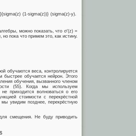
алгебры, можно показать, что σ′(z) =
, но пока что примем это, как истину.
рой обучаются веса, контролируется
м быстрее обучается нейрон. Этого
дления обучения, вызванного членом
ости (55). Когда мы используем
е не приходится волноваться о его
ункцией стоимости с перекрёстной
к мы увидим позднее, перекрёстную
для смещения. Не буду приводить