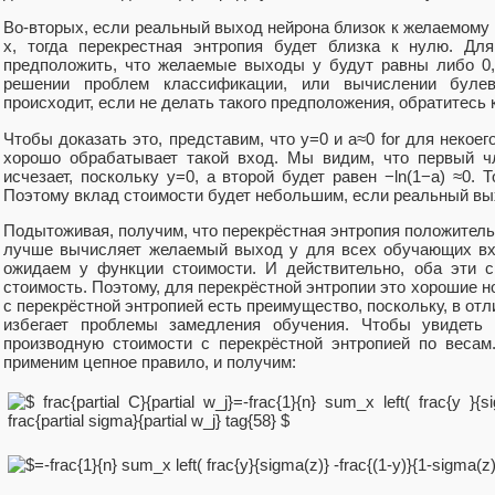
Во-вторых, если реальный выход нейрона близок к желаемому
x, тогда перекрестная энтропия будет близка к нулю. Дл
предположить, что желаемые выходы y будут равны либо 0,
решении проблем классификации, или вычислении буле
происходит, если не делать такого предположения, обратитесь 
Чтобы доказать это, представим, что y=0 и a≈0 for для некоего
хорошо обрабатывает такой вход. Мы видим, что первый ч
исчезает, поскольку y=0, а второй будет равен −ln(1−a) ≈0. 
Поэтому вклад стоимости будет небольшим, если реальный вы
Подытоживая, получим, что перекрёстная энтропия положительн
лучше вычисляет желаемый выход y для всех обучающих вх
ожидаем у функции стоимости. И действительно, оба эти с
стоимость. Поэтому, для перекрёстной энтропии это хорошие н
с перекрёстной энтропией есть преимущество, поскольку, в отл
избегает проблемы замедления обучения. Чтобы увидеть 
производную стоимости с перекрёстной энтропией по весам
применим цепное правило, и получим: