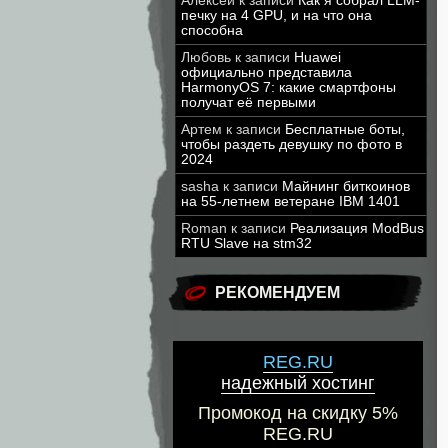
Алексей
к записи
Как я собрал LLM-
печку на 4 GPU, и на что она
способна
Любовь
к записи
Huawei
официально представила
HarmonyOS 7: какие смартфоны
получат её первыми
Артем
к записи
Бесплатные боты,
чтобы раздеть девушку по фото в
2024
sasha
к записи
Майнинг биткоинов
на 55-летнем ветеране IBM 1401
Roman
к записи
Реализация ModBus
RTU Slave на stm32
РЕКОМЕНДУЕМ
REG.RU
надежный хостинг
Промокод на скидку 5%
REG.RU