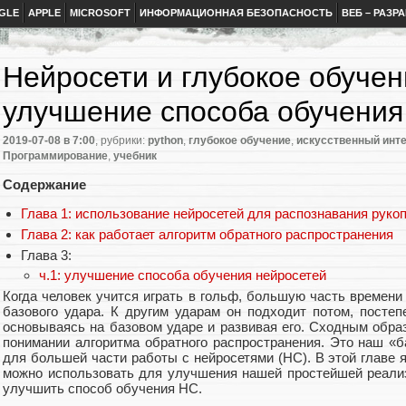
GLE
APPLE
MICROSOFT
ИНФОРМАЦИОННАЯ БЕЗОПАСНОСТЬ
ВЕБ – РАЗР
Нейросети и глубокое обучени
улучшение способа обучения
2019-07-08
в 7:00
, рубрики:
python
,
глубокое обучение
,
искусственный инт
Программирование
,
учебник
Содержание
Глава 1: использование нейросетей для распознавания рук
Глава 2: как работает алгоритм обратного распространения
Глава 3:
ч.1: улучшение способа обучения нейросетей
Когда человек учится играть в гольф, большую часть времени
базового удара. К другим ударам он подходит потом, постеп
основываясь на базовом ударе и развивая его. Сходным обра
понимании алгоритма обратного распространения. Это наш «б
для большей части работы с нейросетями (НС). В этой главе я
можно использовать для улучшения нашей простейшей реализ
улучшить способ обучения НС.