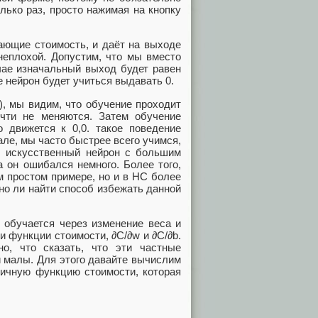
лько раз, просто нажимая на кнопку
ающие стоимость, и даёт на выходе
 неплохой. Допустим, что мы вместо
чае изначальный выход будет равен
е нейрон будет учиться выдавать 0.
), мы видим, что обучение проходит
чти не меняются. Затем обучение
о движется к 0,0. такое поведение
але, мы часто быстрее всего учимся,
ш искусственный нейрон с большим
а он ошибался немного. Более того,
м простом примере, но и в НС более
но ли найти способ избежать данной
 обучается через изменение веса и
 функции стоимости, ∂C/∂w и ∂C/∂b.
о, что сказать, что эти частные
и малы. Для этого давайте вычислим
тичную функцию стоимости, которая