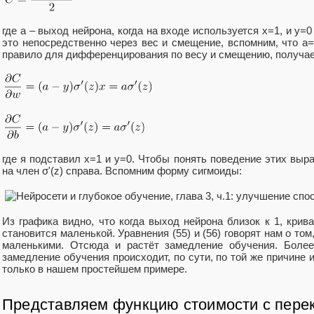
где a – выход нейрона, когда на входе используется x=1, и y
это непосредственно через вес и смещение, вспомним, что a=
правило для дифференцирования по весу и смещению, получа
где я подставил x=1 и y=0. Чтобы понять поведение этих выр
на член σ'(z) справа. Вспомним форму сигмоиды:
Из графика видно, что когда выход нейрона близок к 1, крива
становится маленькой. Уравнения (55) и (56) говорят нам о том
маленькими. Отсюда и растёт замедление обучения. Более
замедление обучения происходит, по сути, по той же причине 
только в нашем простейшем примере.
Представляем функцию стоимости с пере