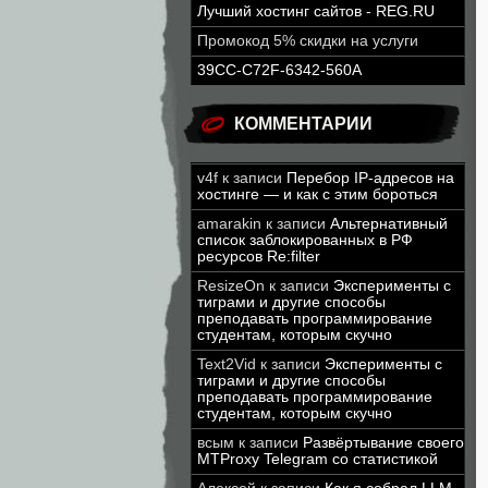
Лучший хостинг сайтов - REG.RU
Промокод 5% скидки на услуги
39CC-C72F-6342-560A
КОММЕНТАРИИ
v4f
к записи
Перебор IP-адресов на
хостинге — и как с этим бороться
amarakin
к записи
Альтернативный
список заблокированных в РФ
ресурсов Re:filter
ResizeOn
к записи
Эксперименты с
тиграми и другие способы
преподавать программирование
студентам, которым скучно
Text2Vid
к записи
Эксперименты с
тиграми и другие способы
преподавать программирование
студентам, которым скучно
всым
к записи
Развёртывание своего
MTProxy Telegram со статистикой