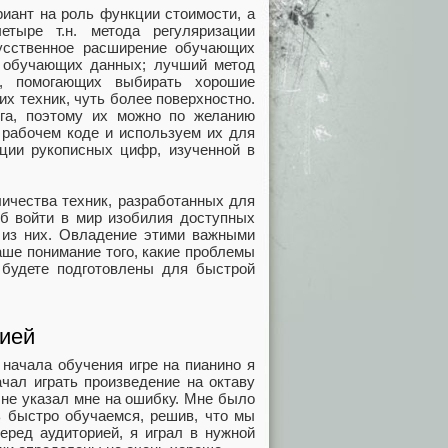
риант на роль функции стоимости, а
етыре т.н. метода регуляризации
скусственное расширение обучающих
 обучающих данных; лучший метод
в, помогающих выбирать хорошие
их техник, чуть более поверхностно.
га, поэтому их можно по желанию
 рабочем коде и используем их для
ции рукописных цифр, изученной в
ичества техник, разработанных для
об войти в мир изобилия доступных
 из них. Овладение этими важными
аше понимание того, какие проблемы
ы будете подготовлены для быстрой
пией
начала обучения игре на пианино я
чал играть произведение на октаву
о не указал мне на ошибку. Мне было
ь быстро обучаемся, решив, что мы
еред аудиторией, я играл в нужной