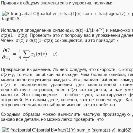
Приводя к общему знаменателю и упростив, получим:
−z
Используя определение сигмоиды, σ(z)=1/(1+e
) и немножко 
σ(z)(1 − σ(z)). Проверить это я попрошу вас в упражнении далее
Члены σ′(z) и σ(z)(1−σ(z)) сокращаются, и это приводит к
Прекрасное выражение. Из него следует, что скорость, с кото
σ(z)−y, то есть, ошибкой на выходе. Чем больше ошибка, те
можно было интуитивно ожидать. Этот вариант избегает заме
σ’(z) в аналогичном уравнении для квадратичной стоим
перекрёстную энтропию, член σ’(z) сокращается, и нам уж
малости. Это сокращение – особое чудо, гарантируемое ф
энтропией. На самом деле, конечно, это не совсем чудо. Ка
энтропию специально выбрали именно за это свойство.
Сходным образом можно вычислить частную производную 
заново все детали, но можно легко проверить, что