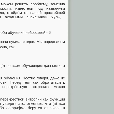
 можем решить проблему, заменив
мости, известной под названием
пию, отойдём от нашей простейшей
и входными значениями x
,x
,…
1
2
енная сумма входов. Мы определяем
она, как
дёт по всем обучающим данным x, а
я обучения. Честно говоря, даже не
сти! Перед тем, как обратиться к
перекрёстную энтропию можно
перекрёстной энтропии как функции
увидеть это, отметьте, что (а) все
ба логарифма берутся от чисел в