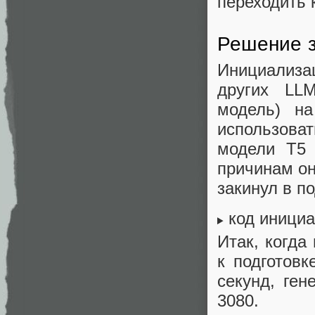
переходить к
Решение 
Инициализа
других LL
модель) на
использова
модели T5 
причинам он
закинул в п
код иници
Итак, когда
к подготовк
секунд, ген
3080.