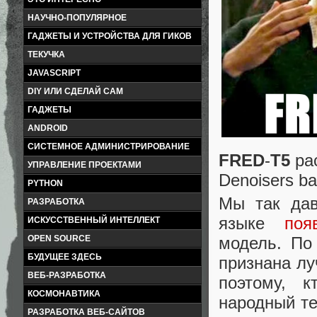
НАУЧНО-ПОПУЛЯРНОЕ
ГАДЖЕТЫ И УСТРОЙСТВА ДЛЯ ГИКОВ
ТЕКУЧКА
JAVASCRIPT
DIY ИЛИ СДЕЛАЙ САМ
ГАДЖЕТЫ
ANDROID
СИСТЕМНОЕ АДМИНИСТРИРОВАНИЕ
FRED
-
T5
рас
УПРАВЛЕНИЕ ПРОЕКТАМИ
Denoisers b
PYTHON
Мы так дав
РАЗРАБОТКА
языке
поя
ИСКУССТВЕННЫЙ ИНТЕЛЛЕКТ
модель. По
OPEN SOURCE
БУДУЩЕЕ ЗДЕСЬ
признана лу
ВЕБ-РАЗРАБОТКА
поэтому, к
КОСМОНАВТИКА
народный те
РАЗРАБОТКА ВЕБ-САЙТОВ