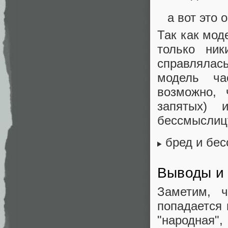
а вот это
Так как мод
только ни
справлялас
модель ча
возможно, 
запятых) 
бессмыслиц
бред и бес
Выводы и
Заметим, ч
попадается 
"народная"