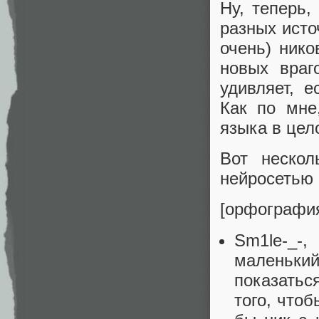
Ну, теперь,
разных исто
очень) нико
новых враг
удивляет, е
Как по мне
языка в цел
Вот нескол
нейросетью
[орфографи
Sm1le-_-
маленький
показатьс
того, что