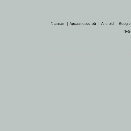
Главная
|
Архив новостей
|
Android
|
Google
Пуб
Все пра
Основными материалами сайта являются
архивные ко