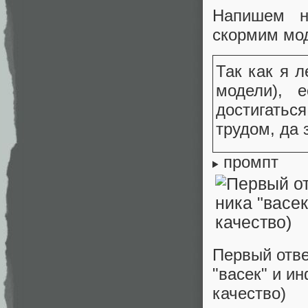
Напишем не
скормим мод
Так как я 
модели), е
достигать
трудом, да 
промпт
Первый отве
"васек" и и
качество)