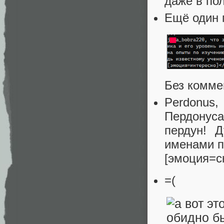
даже в по
Ещё один 
Без комме
Perdonus,
Пердонуса
пердун! 
именами п
[эмоция=с
=(