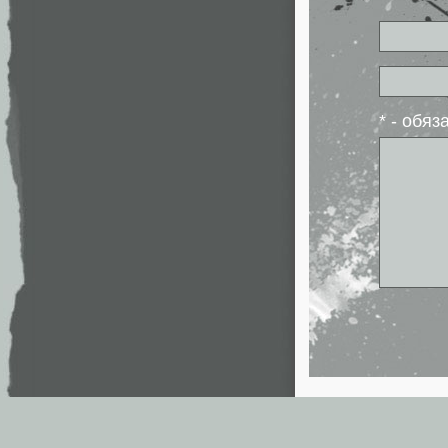
* - обя