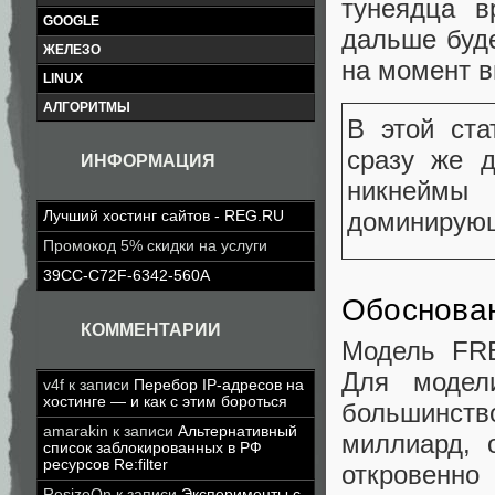
тунеядца в
GOOGLE
дальше буде
ЖЕЛЕЗО
на момент в
LINUX
АЛГОРИТМЫ
В этой ст
сразу же 
ИНФОРМАЦИЯ
никнейм
доминирующ
Лучший хостинг сайтов - REG.RU
Промокод 5% скидки на услуги
39CC-C72F-6342-560A
Обоснова
КОММЕНТАРИИ
Модель FRE
Для модел
v4f
к записи
Перебор IP-адресов на
хостинге — и как с этим бороться
большинство
amarakin
к записи
Альтернативный
миллиард, о
список заблокированных в РФ
ресурсов Re:filter
откровенно
ResizeOn
к записи
Эксперименты с