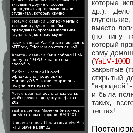
которые ис
тиграми и другие способы
преподавать программирование
др.). Дел
студентам, которым скучно
глупенькие,
Text2Vid
к записи
Эксперименты с
тиграми и другие способы
вместо логи
преподавать программирование
(по типу т
студентам, которым скучно
который про
всым
к записи
Развёртывание своего
MTProxy Telegram со статистикой
саму домаш
Алексей
к записи
Как я собрал LLM-
(
YaLM-100B
печку на 4 GPU, и на что она
способна
закрытые (т
Любовь
к записи
Huawei
открытый д
официально представила
HarmonyOS 7: какие смартфоны
"народной" 
получат её первыми
и была полн
Артем
к записи
Бесплатные боты,
чтобы раздеть девушку по фото в
таких, все
2024
тестах!
sasha
к записи
Майнинг биткоинов
на 55-летнем ветеране IBM 1401
Roman
к записи
Реализация ModBus
Постановк
RTU Slave на stm32