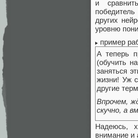
и сравнит
победител
других ней
уровню пони
пример раб
А теперь п
(обучить н
заняться эт
жизни! Уж 
другие терм
Впрочем, ж
скучно, а в
Надеюсь, х
внимание и 