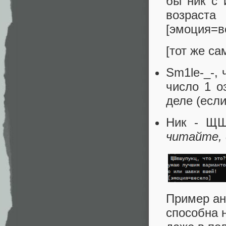
бы ник с 
возраст
[эмоция=в
[тот же с
Sm1le-_-, 
число 1 о
деле (есл
Ник - Щ
читайте, 
Пример ан
способна 