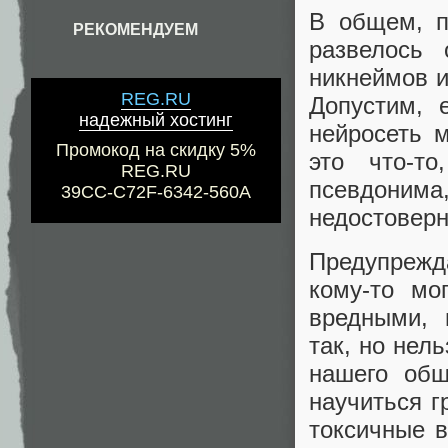
В общем, п
РЕКОМЕНДУЕМ
развелось 
никнеймов и
REG.RU
Допустим, 
надежный хостинг
нейросеть м
Промокод на скидку 5%
это что-т
REG.RU
псевдоним
39CC-C72F-6342-560A
недостоверн
Предупрежд
кому-то мо
вредными, 
так, но нел
нашего общ
научиться г
токсичные 