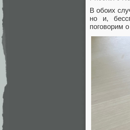
В обоих слу
но и, бесс
поговорим о