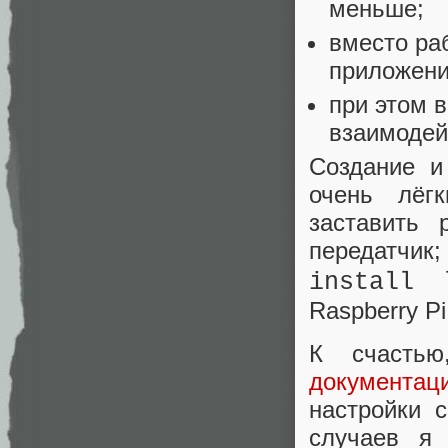
меньше;
вместо раб
приложени
при этом в
взаимодей
Создание и
очень лёг
заставить 
передатчи
install 
Raspberry P
К счастью
документац
настройки 
случаев я