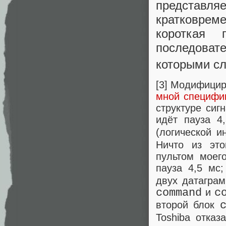
представля
кратковрем
короткая
последова
которыми сл
[3] Модифицир
мной специфи
структуре сиг
идёт пауза 4
(логической и
Ничто из это
пультом моег
пауза 4,5 мс
двух датаграм
command
и
c
второй блок
Toshiba отказ