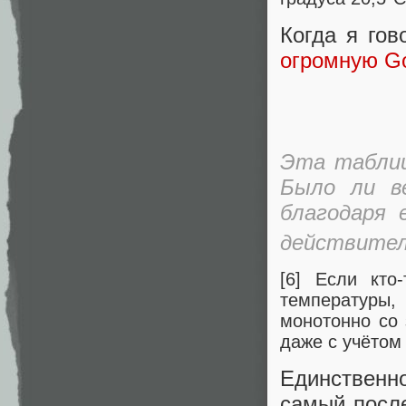
Когда я го
огромную Go
Эта таблиц
Было ли в
благодаря 
действител
[6] Если кто
температуры,
монотонно со 
даже с учётом 
Единственно
самый после