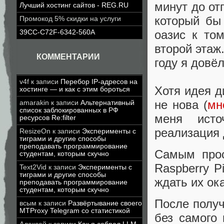
минут до от
Лучший хостинг сайтов - REG.RU
который бы
Промокод 5% скидки на услуги
оазис к то
39CC-C72F-6342-560A
второй этаж
КОММЕНТАРИИ
году я довё
v4f
к записи
Перебор IP-адресов на
Хотя идея д
хостинге — и как с этим бороться
не нова (
мн
amarakin
к записи
Альтернативный
список заблокированных в РФ
меня исто
ресурсов Re:filter
реализация 
ResizeOn
к записи
Эксперименты с
тиграми и другие способы
преподавать программирование
Самым про
студентам, которым скучно
Raspberry P
Text2Vid
к записи
Эксперименты с
тиграми и другие способы
ждать их ока
преподавать программирование
студентам, которым скучно
После получ
всым
к записи
Развёртывание своего
MTProxy Telegram со статистикой
без самого