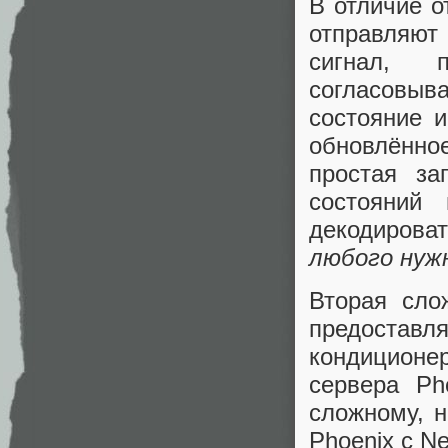
В отличие о
отправляют
сигнал, 
согласовыва
состояние 
обновлённое
простая за
состояний
декодирова
любого нуж
Вторая сло
предоставл
кондиционер
сервера Ph
сложному, н
Phoenix с N