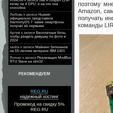
Алексей
к записи
Как я собрал LLM-
поэтому мн
печку на 4 GPU, и на что она
способна
Amazon, сам
Любовь
к записи
Huawei
получать ин
официально представила
HarmonyOS 7: какие смартфоны
команды LI
получат её первыми
Артем
к записи
Бесплатные боты,
чтобы раздеть девушку по фото в
2024
sasha
к записи
Майнинг биткоинов
на 55-летнем ветеране IBM 1401
Roman
к записи
Реализация ModBus
RTU Slave на stm32
РЕКОМЕНДУЕМ
REG.RU
надежный хостинг
Промокод на скидку 5%
REG.RU