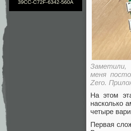
39CC-C72F-6342-560A
Заметили,
меня посто
Zero. Прило
На этом эт
насколько а
четыре вари
Первая слож