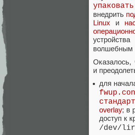
упаковать
внедрить
по
Linux
и
на
операционн
устройст
волшебным 
Оказалось,
и преодолет
для начал
fwup.co
стандар
overlay
; в
доступ к 
/dev/li