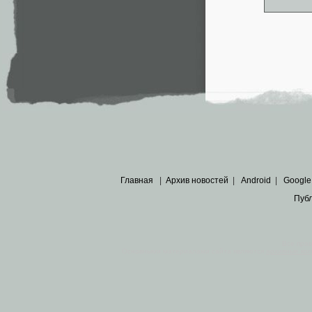
Главная
|
Архив новостей
|
Android
|
Google
Пуб
Все пра
Основными материалами сайта являются
архивные ко