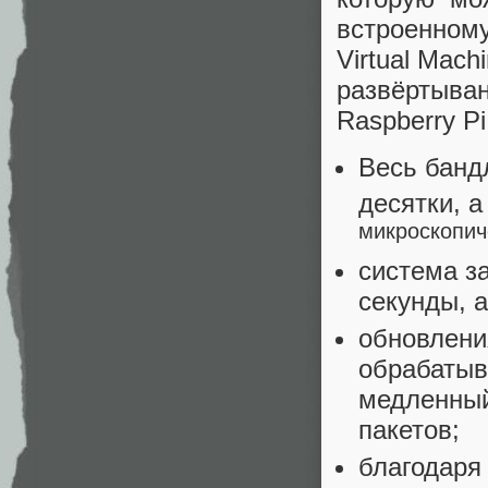
встроенном
Virtual Mac
развёртыва
Raspberry P
Весь банд
десятки, а
микроскопич
система з
секунды, а
обновлени
обрабатыва
медленный
пакетов;
благодаря