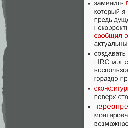
заменить
который я
предыдуще
некоррект
сообщил о
актуальным
создавать
LIRC мог с
воспользо
гораздо пр
сконфигур
поверх ст
переопр
монтирова
возможнос