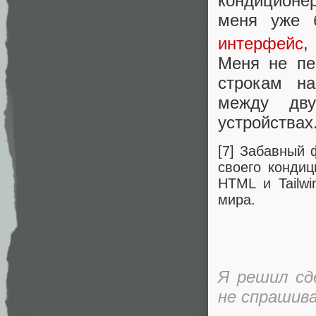
кондиционер
меня уже
интерфейс
,
Меня не пе
строкам на
между дв
устройствах
[7] Забавный 
своего конди
HTML и Tailw
мира.
Я решил сд
не спрашива