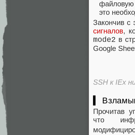
файловую 
это необх
Закончив с 
сигналов
, 
в стр
mode2
Google Shee
SSH к IEx н
▍ Взламы
Прочитав у
что инфр
модифициро