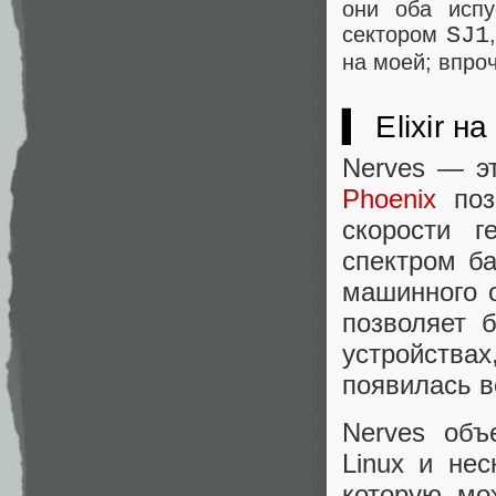
они оба испу
сектором
SJ1
на моей; впро
▍ Elixir н
Nerves — эт
Phoenix
позв
скорости г
спектром б
машинного о
позволяет б
устройствах
появилась в
Nerves объ
Linux и не
которую мо