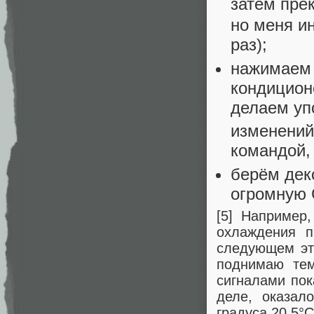
затем пре
но меня и
раз);
нажимаем 
кондицион
делаем уп
изменений
командой,
берём дек
огромную 
[5] Например
охлаждения п
следующем эта
поднимаю тем
сигналами пок
деле, оказал
градуса 20,5°C