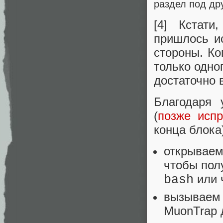
раздел под дру
[4] Кстати
пришлось и
стороны. Ко
только одног
достаточно 
Благодаря 
(
позже исп
конца блока
открываем
чтобы полу
или 
bash
вызываем 
MuonTrap 