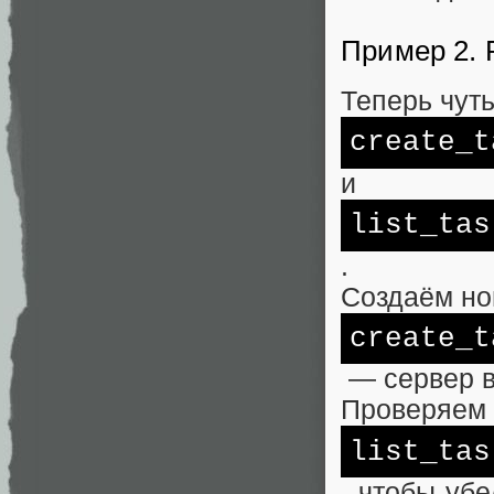
Пример 2. 
Теперь чут
create_t
и
list_tas
.
Создаём но
create_t
— сервер в
Проверяем
list_tas
, чтобы уб