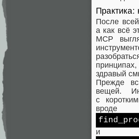
Практика:
После всей
а как всё э
MCP выгля
инструмен
разобрать
принципах,
здравый см
Прежде вс
вещей. И
с коротки
вроде
find_pro
и