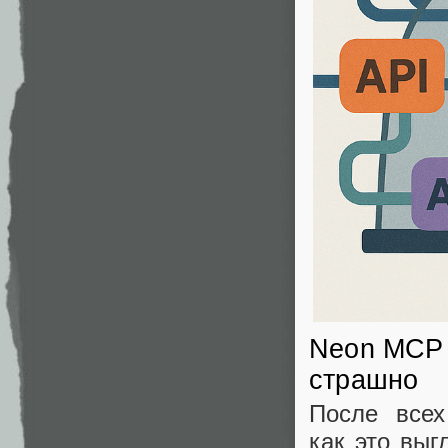
Neon MCP 
страшно
После всех
как это выг