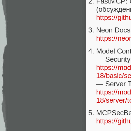
FastMCP: 
(обсужден
https://gi
Neon Docs
https://ne
Model Conte
— Security
https://mod
18/basic/se
— Server T
https://mod
18/server/t
MCPSecBen
https://gi