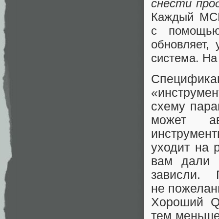
снести про
Каждый MCP
с помощью
обновляет,
система. На
Специфик
«инструме
схему пара
может ав
инструмент
уходит на 
вам дали 
зависли.
не пожелани
Хороший Q
тем меньше