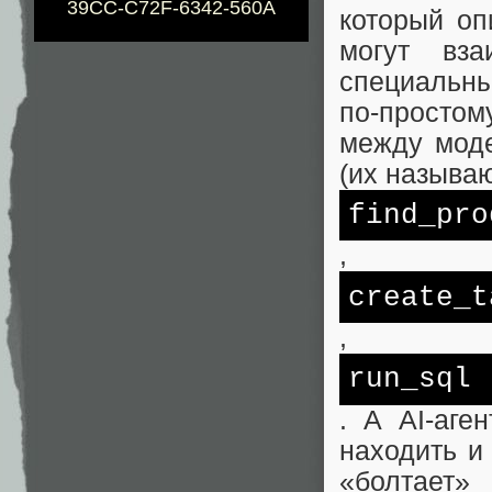
39CC-C72F-6342-560A
который оп
могут вз
специаль
по‑просто
между моде
(их называ
find_pro
,
create_t
,
run_sql
. А AI‑аге
находить и
«болтает»