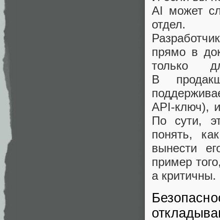
AI может с
отдел.
Разработчи
прямо в до
только д
В продак
поддержив
API‑ключ), 
По сути, э
понять, ка
вынести е
пример того
а критичны.
Безопаснос
откладыва