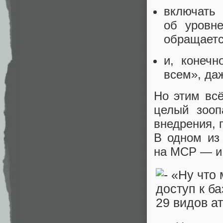
включать
об уровн
обращаетс
и, конеч
всем», да
Но этим всё
целый зоопа
внедрения, 
В одном из 
на MCP — и 