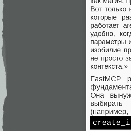
как магия, 
Вот только 
которые ра
работает а
удобно, ког
параметры и
изобилие п
не просто з
контекста.»
FastMCP р
фундамента
Она вынуж
выбирать
(например,
create_i