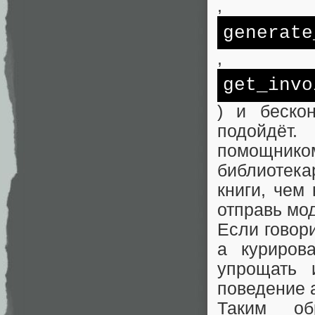
,
generate
,
get_invo
) и беско
подойдёт.
помощник
библиотека
книги, чем
отправь мо
Если говор
а куриров
упрощать 
поведение а
Таким об