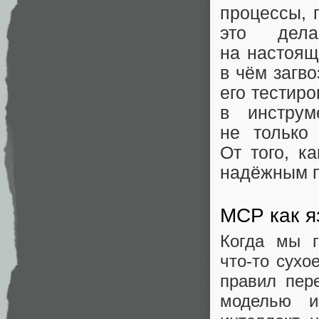
процессы, 
это дела
на настоящ
в чём загв
его тестиро
в инстру
не только
От того, к
надёжным п
MCP как я
Когда мы г
что‑то сух
правил пер
моделью и