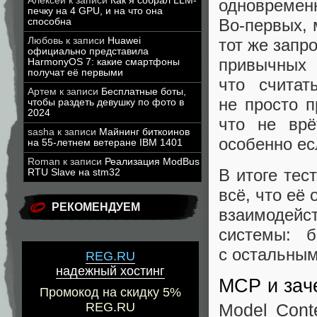
Алексей
к записи
Как я собрал LLM-
одновремен
печку на 4 GPU, и на что она
Во‑первых, 
способна
Любовь
к записи
Huawei
тот же запр
официально представила
привычных
HarmonyOS 7: какие смартфоны
получат её первыми
что считат
Артем
к записи
Бесплатные боты,
не просто п
чтобы раздеть девушку по фото в
2024
что не врё
sasha
к записи
Майнинг биткоинов
особенно ес
на 55-летнем ветеране IBM 1401
Roman
к записи
Реализация ModBus
В итоге тес
RTU Slave на stm32
всё, что её
РЕКОМЕНДУЕМ
взаимодейст
системы: 
с остальны
REG.RU
надежный хостинг
MCP и зач
Промокод на скидку 5%
REG.RU
Model Cont