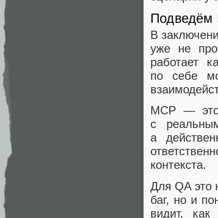
Подведём 
В заключени
уже не про
работает к
по себе мо
взаимодейст
MCP — это 
с реальны
а действе
ответственн
контекста.
Для QA это 
баг, но и по
видит, как