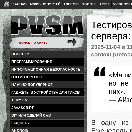
ГЛАВНАЯ
АРХИВ НОВОСТЕЙ
ANDROID
GOOGLE
APPLE
MICROSOF
Тестиров
сервера:
2025-11-04
в 1
context protoc
НОВОСТИ
ПРОГРАММИРОВАНИЕ
ИНФОРМАЦИОННАЯ БЕЗОПАСНОСТЬ
«Машин
ЭТО ИНТЕРЕСНО
но не
НАУЧНО-ПОПУЛЯРНОЕ
них».
ГАДЖЕТЫ И УСТРОЙСТВА ДЛЯ ГИКОВ
— Айз
ТЕКУЧКА
JAVASCRIPT
DIY ИЛИ СДЕЛАЙ САМ
В одну из 
ГАДЖЕТЫ
Еженедельн
ANDROID