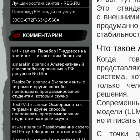
Лучший хостинг сайтов - REG.RU
Это станда
Промокод 5% скидки на услуги
с внешними 
39CC-C72F-6342-560A
продуманн
стабильност
КОММЕНТАРИИ
Что такое 
v4f
к записи
Перебор IP-адресов на
хостинге — и как с этим бороться
Когда гов
amarakin
к записи
Альтернативный
представляю
список заблокированных в РФ
ресурсов Re:filter
система, к
ResizeOn
к записи
Эксперименты с
только чел
тиграми и другие способы
преподавать программирование
решения.
студентам, которым скучно
Современн
Text2Vid
к записи
Эксперименты с
тиграми и другие способы
модели (LLM
преподавать программирование
но и писать
студентам, которым скучно
всым
к записи
Развёртывание своего
MTProxy Telegram со статистикой
С точки з