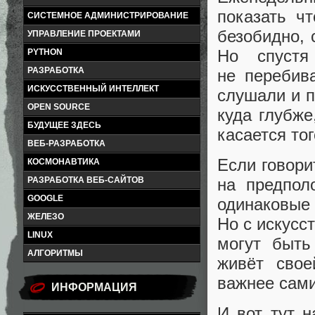
показать ч
СИСТЕМНОЕ АДМИНИСТРИРОВАНИЕ
безобидно, 
УПРАВЛЕНИЕ ПРОЕКТАМИ
Но спустя
PYTHON
РАЗРАБОТКА
не перебив
ИСКУССТВЕННЫЙ ИНТЕЛЛЕКТ
слушали и п
OPEN SOURCE
куда глубже
БУДУЩЕЕ ЗДЕСЬ
касается то
ВЕБ-РАЗРАБОТКА
Если говори
КОСМОНАВТИКА
РАЗРАБОТКА ВЕБ-САЙТОВ
на предпол
GOOGLE
одинаковы
ЖЕЛЕЗО
Но с искусс
LINUX
могут быть
АЛГОРИТМЫ
живёт свое
важнее сами
ИНФОРМАЦИЯ
И вот тут н