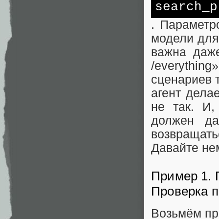
search_p
. Параметр
модели для
важна даж
/everythi
сценариев 
агент делае
не так. И,
должен да
возвращатьс
Давайте не
Пример 1. 
Проверка п
Возьмём пр