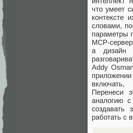
интеллект 
что умеет с
контексте 
словами, по
параметры п
MCP‑сервера
а дизайн 
разговарива
Addy Osman
приложени
включать,
Перенеси 
аналогию с
создавать 
работать с 