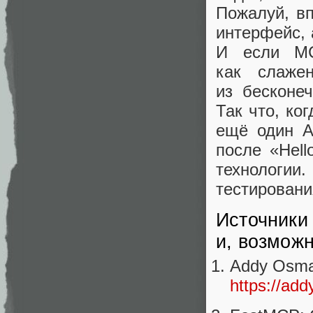
Пожалуй, в
интерфейс,
И если MC
как слаже
из бесконеч
Так что, ко
ещё один A
после «Hel
технологи
тестировани
Источники
и, возможн
Addy Osman
https://add