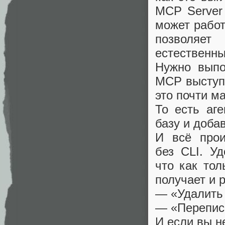
MCP Server
может работ
позволяет
естественны
Нужно выпо
MCP выступ
это почти м
То есть аг
базу и доба
И всё прои
без CLI. У
что как тол
получает и 
— «Удалить 
— «Переписа
И если вы н