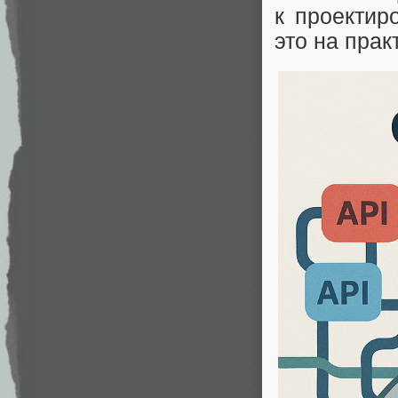
к проектир
это на прак