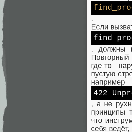
find_pro
.
Если вызва
find_pro
, должны 
Повторный
где‑то на
пустую стр
например
422 Unpr
, а не рух
принципы 
что инстру
себя ведёт,