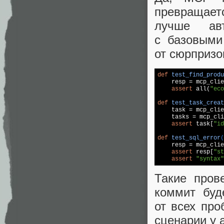
превращает
лучше авт
с базовыми
от сюрпризо
def
test_find_produ

    resp = mcp_cli
assert
 all(
"eco
def
test_task_creat

    task = mcp_cli
    tasks = mcp_cli
assert
 task[
"id
def
test_sql_error
(

    resp = mcp_cli
assert
 resp[
"st
assert
"syntax"
Такие пров
коммит буд
от всех про
сценарии у 