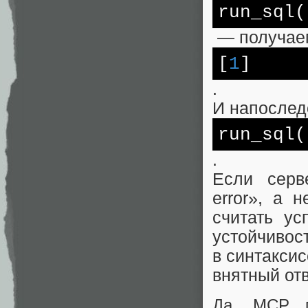
run_sql(
— получае
[
1
]
.
И напослед
run_sql(
.
Если серв
error», а 
считать у
устойчивос
в синтаксис
внятный отв
Да, MCP м