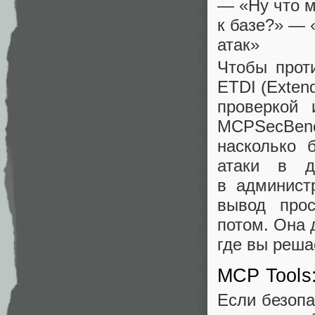
— «Ну что м
к базе?» — «
атак»
Чтобы прот
ETDI (Extend
проверкой
MCPSecBenc
насколько 
атаки в д
в админист
вывод прос
потом. Она 
где вы реша
MCP Tools
Если безоп