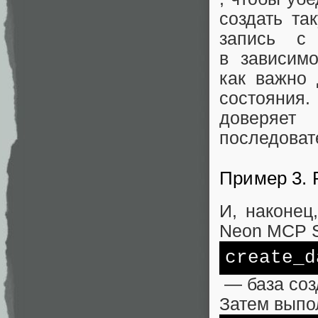
создать т
запись с
в зависимо
как важно 
состояния
доверяе
последовате
Пример 3. 
И, наконе
Neon MCP S
create_d
— база соз
Затем выпо