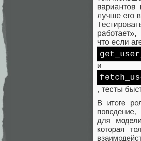
вариантов 
лучше его 
Тестироват
работает»,
что если аг
get_user
и
fetch_us
, тесты быс
В итоге ро
поведение,
для модели
которая то
взаимодейст