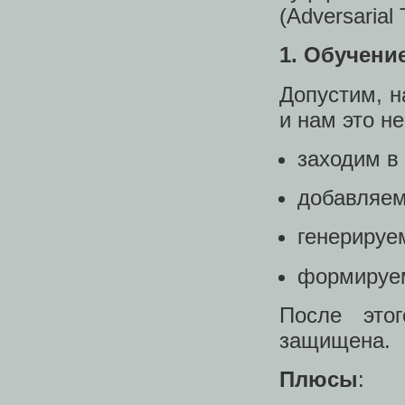
(Adversarial 
1. Обучение
Допустим, н
и нам это н
заходим в
добавляем
генерируе
формируем
После это
защищена.
Плюсы
: