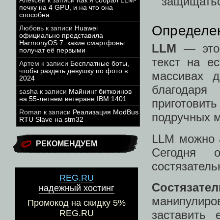
защищатьс
Алексей
к записи
Как я собрал LLM-
печку на 4 GPU, и на что она
способна
Определе
Любовь
к записи
Huawei
официально представила
HarmonyOS 7: какие смартфоны
LLM
— это 
получат её первыми
текст на е
Артем
к записи
Бесплатные боты,
чтобы раздеть девушку по фото в
массивах д
2024
благодаря
sasha
к записи
Майнинг биткоинов
на 55-летнем ветеране IBM 1401
приготовить
Roman
к записи
Реализация ModBus
подручных м
RTU Slave на stm32
LLM можно а
РЕКОМЕНДУЕМ
Сегодня 
состязатель
REG.RU
Состязат
надежный хостинг
манипулир
Промокод на скидку 5%
заставить 
REG.RU