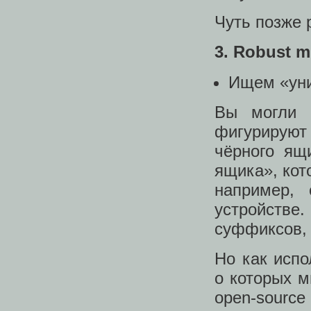
Чуть позже 
3. Robust m
Ищем «уни
Вы могли 
фигурируют
чёрного ящ
ящика», кот
например,
устройстве
суффиксов, 
Но как исп
о которых м
open-source