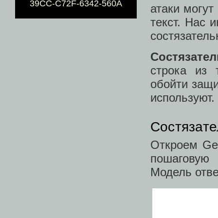
39CC-C72F-6342-560A
атаки могут
текст. Нас 
состязател
Состязате
строка из 
обойти защи
используют.
Состязат
Откроем Ge
пошаговую 
Модель отве