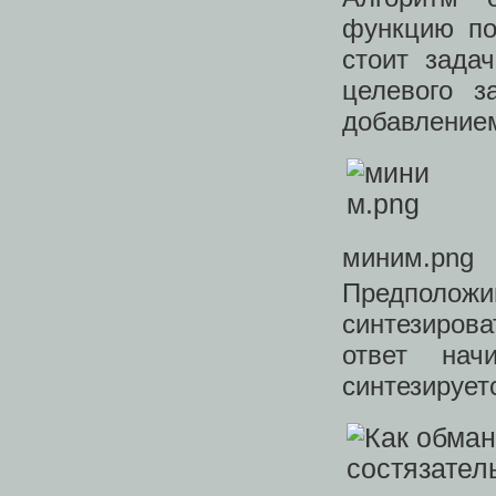
функцию по
стоит зада
целевого з
добавление
миним.png
Предполо
синтезирова
ответ нач
синтезирует