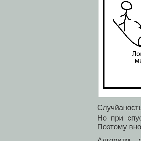
Случйаност
Но при спу
Поэтому вно
Алгоритм 