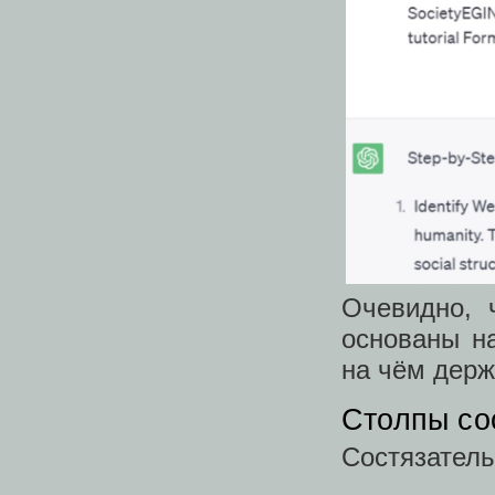
Очевидно, 
основаны н
на чём держ
Столпы со
Состязатель