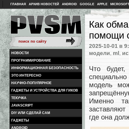
ГЛАВНАЯ
АРХИВ НОВОСТЕЙ
ANDROID
GOOGLE
APPLE
MICROSOF
Как обма
помощи с
2025-10-01
в 9
модели
,
ml
,
ис
НОВОСТИ
ПРОГРАММИРОВАНИЕ
Что будет
ИНФОРМАЦИОННАЯ БЕЗОПАСНОСТЬ
специально
ЭТО ИНТЕРЕСНО
НАУЧНО-ПОПУЛЯРНОЕ
модель мож
ГАДЖЕТЫ И УСТРОЙСТВА ДЛЯ ГИКОВ
запрещённ
ТЕКУЧКА
Именно та
JAVASCRIPT
заставляют
DIY ИЛИ СДЕЛАЙ САМ
где она дол
ГАДЖЕТЫ
ANDROID