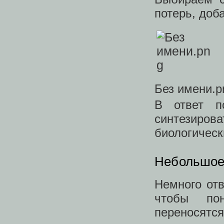
потерь, доб
Без имени.p
В ответ п
синтезиров
биологическ
Небольшое
Немного отв
чтобы пон
переносятс