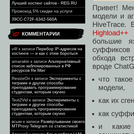
Лучший хостинг сайтов - REG.RU
Привет! Ме
Промокод 5% скидки на услуги
модели и аг
39CC-C72F-6342-560A
HiveTrace.
Highload++
КОММЕНТАРИИ
большие я
суффиксов 
v4f
к записи
Перебор IP-адресов на
хостинге — и как с этим бороться
обхода вст
amarakin
к записи
Альтернативный
вроде ChatG
список заблокированных в РФ
ресурсов Re:filter
что тако
ResizeOn
к записи
Эксперименты с
тиграми и другие способы
модели,
преподавать программирование
студентам, которым скучно
как их сге
Text2Vid
к записи
Эксперименты с
тиграми и другие способы
преподавать программирование
как суффи
студентам, которым скучно
всым
к записи
Развёртывание своего
и какие
MTProxy Telegram со статистикой