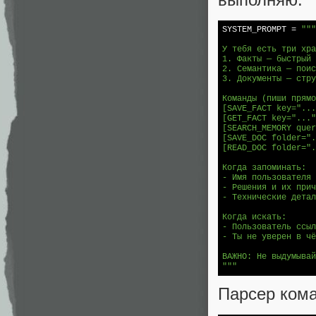
SYSTEM_PROMPT = 
"""
У тебя есть три хра
1. Факты — быстрый 
2. Семантика — поис
3. Документы — стру
Команды (пиши прямо
[SAVE_FACT key="...
[GET_FACT key="..."
[SEARCH_MEMORY quer
[SAVE_DOC folder=".
[READ_DOC folder=".
Когда запоминать:

- Имя пользователя 
- Решения и их прич
- Технические детал
Когда искать:

- Пользователь ссыл
- Ты не уверен в чё
ВАЖНО: Не выдумывай
"""
Парсер кома