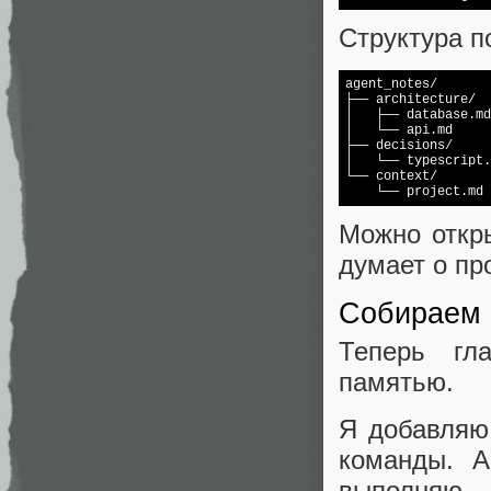
Структура п
agent_notes/

├── architecture/

│   ├── database.md

│   └── api.md

├── decisions/

│   └── typescript.
└── context/

Можно откр
думает о пр
Собираем 
Теперь гл
памятью.
Я добавляю
команды. А
выполняю.