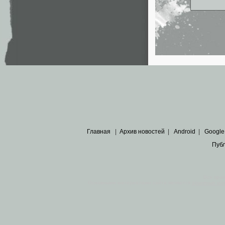
Главная
|
Архив новостей
|
Android
|
Google
Пуб
Все пра
Основными материалами сайта являются
архивные ко