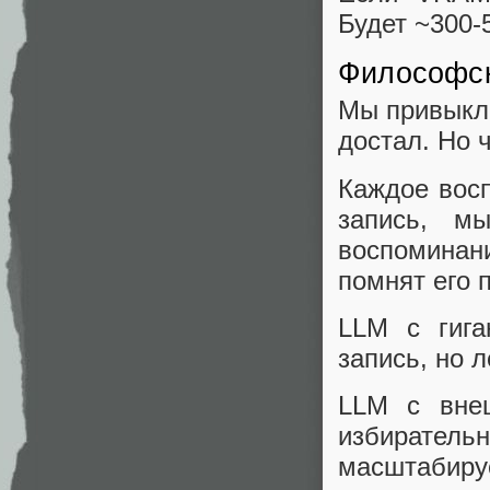
Будет ~300-
Философск
Мы привыкли
достал. Но 
Каждое вос
запись, м
воспоминан
помнят его 
LLM с гига
запись, но л
LLM с вне
избиратель
масштабиру