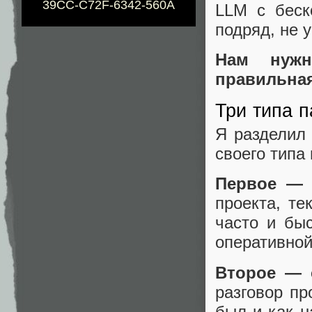
39CC-C72F-6342-560A
LLM с беск
подряд, не 
Нам нужн
правильная
Три типа 
Я разделил
своего типа
Первое — 
проекта, те
часто и быс
оперативной
Второе — 
разговор пр
был и как н