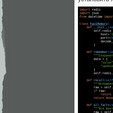
import
import
from
 datetime 
impor
class
FactMemory
:
def
__init__
(se
        self.redis 
            host=
'l
            port=
63
            decode_
        )

def
remember
(se
"""Сохранит
        data = {

"value"
"update
        }

        self.redis.
def
recall
(self
"""Вспомнит
        raw = self.
if
 raw:

return
 
return
None
def
all_facts
(s
"""Все факт
        raw = self.