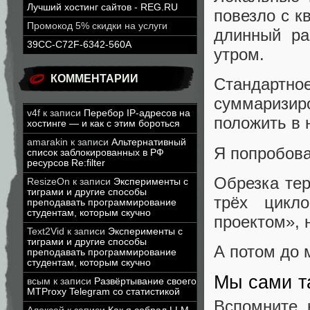
Лучший хостинг сайтов - REG.RU
повезло с к
Промокод 5% скидки на услуги
длинный ра
39CC-C72F-6342-560A
утром.
КОММЕНТАРИИ
Стандартно
суммаризи
v4f
к записи
Перебор IP-адресов на
положить в 
хостинге — и как с этим бороться
amarakin
к записи
Альтернативный
Я попробова
список заблокированных в РФ
ресурсов Re:filter
Обрезка тер
ResizeOn
к записи
Эксперименты с
тиграми и другие способы
трёх цикл
преподавать программирование
студентам, которым скучно
проектом», 
Text2Vid
к записи
Эксперименты с
тиграми и другие способы
А потом до 
преподавать программирование
студентам, которым скучно
Мы сами т
всым
к записи
Развёртывание своего
MTProxy Telegram со статистикой
Вспомните, 