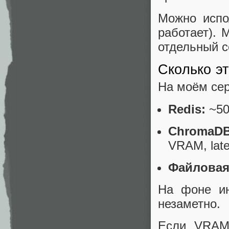
Можно испо
работает).
отдельный с
Сколько эт
На моём сер
Redis:
~50
ChromaDB
VRAM, lat
Файловая
На фоне ин
незаметно.
Если VRAM