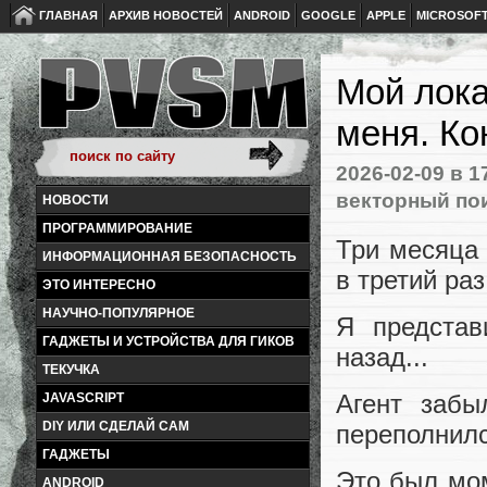
ГЛАВНАЯ
АРХИВ НОВОСТЕЙ
ANDROID
GOOGLE
APPLE
MICROSOF
Мой лока
меня. Ко
2026-02-09
в 1
векторный по
НОВОСТИ
ПРОГРАММИРОВАНИЕ
Три месяца 
ИНФОРМАЦИОННАЯ БЕЗОПАСНОСТЬ
в третий раз
ЭТО ИНТЕРЕСНО
НАУЧНО-ПОПУЛЯРНОЕ
Я представ
ГАДЖЕТЫ И УСТРОЙСТВА ДЛЯ ГИКОВ
назад...
ТЕКУЧКА
Агент забы
JAVASCRIPT
DIY ИЛИ СДЕЛАЙ САМ
переполнилс
ГАДЖЕТЫ
Это был мом
ANDROID