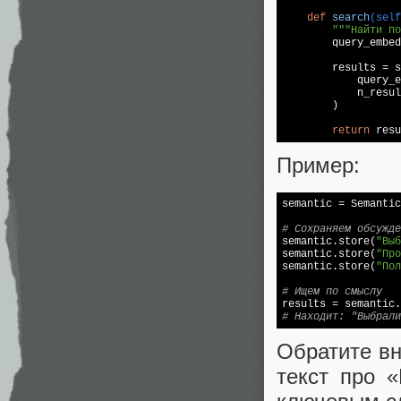
def
search
(self
"""Найти по
        query_embed
        results = s
            query_e
            n_resul
        )

return
 resu
Пример:
semantic = Semantic
# Сохраняем обсужде

semantic.store(
"Выб
semantic.store(
"Про
semantic.store(
"Пол
# Ищем по смыслу

results = semantic
# Находит: "Выбрали
Обратите вн
текст про 