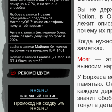
Алексей
к записи
Как я собрал LLM-
печку на 4 GPU, и на что она
способна
Вы не держ
Любовь
к записи
Huawei
Notion, в O
официально представила
HarmonyOS 7: какие смартфоны
лежит опис
получат её первыми
почему их п
Артем
к записи
Бесплатные боты,
чтобы раздеть девушку по фото в
Когда нужн
2024
sasha
к записи
Майнинг биткоинов
заметках.
на 55-летнем ветеране IBM 1401
Roman
к записи
Реализация ModBus
Мозг
— это
RTU Slave на stm32
выносим нар
РЕКОМЕНДУЕМ
У Борхеса е
памятью. О
каждом дер
REG.RU
надежный хостинг
значит обоб
Промокод на скидку 5%
тонул в дета
REG.RU