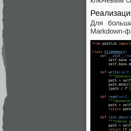
ключевым сл
Реализаци
Для больш
Markdown-ф
from
 pathlib 
import
class
FileMemory
:
def
__init__
(se
        self.base =
        self.base.m
def
write
(self,
"""Записать
        path = self
        path.mkdir(
        (path / f
"{
def
read
(self, 
"""Прочитат
        path = self
return
 path
def
list_docs
(s
"""Список д
        path = self
return
 [f.s