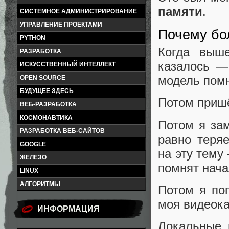
памяти
.
СИСТЕМНОЕ АДМИНИСТРИРОВАНИЕ
УПРАВЛЕНИЕ ПРОЕКТАМИ
Почему бо
PYTHON
Когда выше
РАЗРАБОТКА
казалось —
ИСКУССТВЕННЫЙ ИНТЕЛЛЕКТ
модель помн
OPEN SOURCE
БУДУЩЕЕ ЗДЕСЬ
Потом пришё
ВЕБ-РАЗРАБОТКА
КОСМОНАВТИКА
Потом я за
РАЗРАБОТКА ВЕБ-САЙТОВ
равно теря
GOOGLE
на эту тему
ЖЕЛЕЗО
помнят нача
LINUX
АЛГОРИТМЫ
Потом я поп
моя видеока
ИНФОРМАЦИЯ
Локальные 