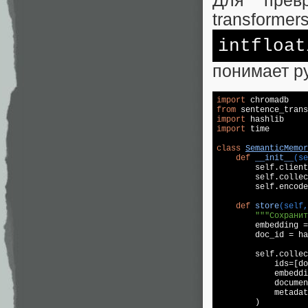
Для прев
transformer
intfloat
понимает р
import
from
 sentence_trans
import
import
 time

class
SemanticMemor
def
__init__
(se
        self.client
        self.collec
        self.encode
def
store
(self,
"""Сохранит
        embedding =
        doc_id = ha
        self.collec
            ids=[do
            embeddi
            documen
            metadat
        )
