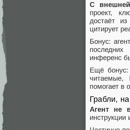
С внешней
проект, к
достаёт из
цитирует ре
Бонус: аген
последних
инференс б
Ещё бонус:
читаемые, 
помогает в 
Грабли, на
Агент не в
инструкции 
Частично по