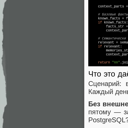
    context_parts =
# Базовые факты
    known_facts = f
if
 known_facts:

        facts_str =
        context_par
# Семантически 
    relevant = sema
if
 relevant:

        memories_st
        context_par
return
"nn"
Что это да
Сценарий: 
Каждый ден
Без внешне
пятому — з
PostgreSQL?