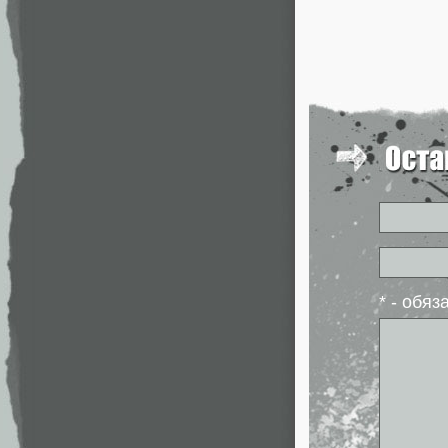
* - обя