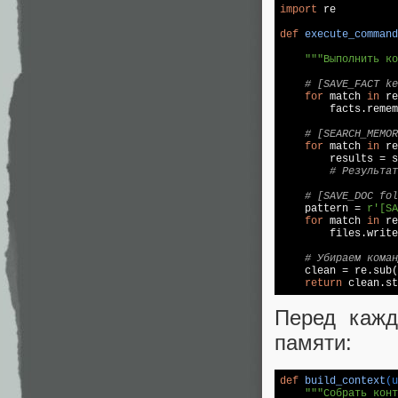
import
 re

def
execute_command
                   
"""Выполнить ко
# [SAVE_FACT ke
for
 match 
in
 re
        facts.remem
# [SEARCH_MEMOR
for
 match 
in
 re
        results = s
# Результат
# [SAVE_DOC fol
    pattern = 
r'[SA
for
 match 
in
 re
        files.write
# Убираем коман
    clean = re.sub(
return
Перед кажд
памяти:
def
build_context
(u
"""Собрать конт