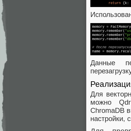
return
 {k: 
Использован
memory = FactMemory
memory.remember(
"us
memory.remember(
"pr
memory.remember(
"db
# После перезапуска

name = memory.reca
Данные пе
перезагрузку
Реализаци
Для вектор
можно Qdr
ChromaDB вы
настройки, с