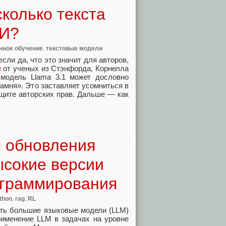
сколько текста
ИИ?
нное обучение
,
текстовые модели
сли да, что это значит для авторов,
е
от ученых из Стэнфорда, Корнелла
 модель Llama 3.1 может дословно
амня». Это заставляет усомниться в
щите авторских прав. Дальше — как
я обновления
ысокие версии
ограммирования
thon
,
rag
,
RL
ать большие языковые модели (LLM)
именение LLM в задачах на уровне