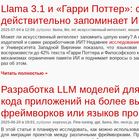
Llama 3.1 и «Гарри Поттер»: 
действительно запоминает 
2025-07-04
в 12:00
, рубрики:
llama
,
llm
,
ml
,
искусственный интеллект
,
маши
Может ли искусственный интеллект запомнить целую книгу? А е
издателей и самих разработчиков ИИ? Недавнее
исследовани
и Университета Западной Виргинии показало, что языковая
воспроизвести до 42% текста «Гарри Поттера и Философского к
механизмах ограничения памяти ИИ и поднимает вопросы о за
раз об этом.
Читать полностью »
Разработка LLM моделей дл
кода приложений на более в
фреймворков или языков пр
2025-06-20
в 19:01
, рубрики:
express.js
,
Fine-tuning
,
gpt
,
llama
,
llm
,
nest.js
,
py
В этой статье я планирую исследовать, как можно использов
для миграции проектов между различными фреймворками. Пр