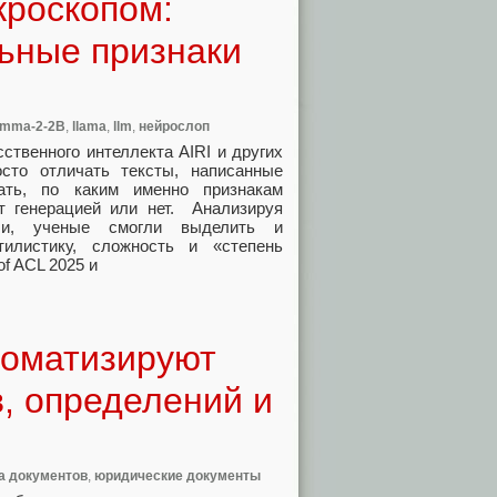
кроскопом:
ьные признаки
mma-2-2B
,
llama
,
llm
,
нейрослоп
ственного интеллекта AIRI и других
сто отличать тексты, написанные
ать, по каким именно признакам
т генерацией или нет. Анализируя
ели, ученые смогли выделить и
тилистику, сложность и «степень
of ACL 2025 и
томатизируют
, определений и
а документов
,
юридические документы