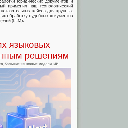
аботки юридических документов и
рый применил наш технологический
 показательных кейсов для крупных
них обработку судебных документов
елей (LLM).
их языковых
менным решениям
en
,
большие языковые модели
,
ИИ