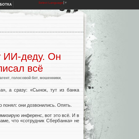
Select Language
▼
АБОТКА
 ИИ-деду. Он
писал всё
агент
,
голосовой бот
,
мошенники
,
а», а сразу: «Сынок, тут из банка
о понял: они дозвонились. Опять.
мизирую инференс, вот это всё. И в
маме, что «сотрудник Сбербанка» не