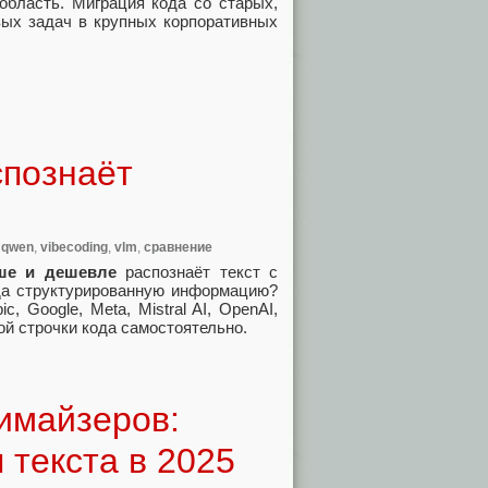
область. Миграция кода со старых,
вых задач в крупных корпоративных
спознаёт
,
qwen
,
vibecoding
,
vlm
,
сравнение
ше и дешевле
распознаёт текст с
да структурированную информацию?
, Google, Meta, Mistral AI, OpenAI,
ой строчки кода самостоятельно.
имайзеров:
 текста в 2025