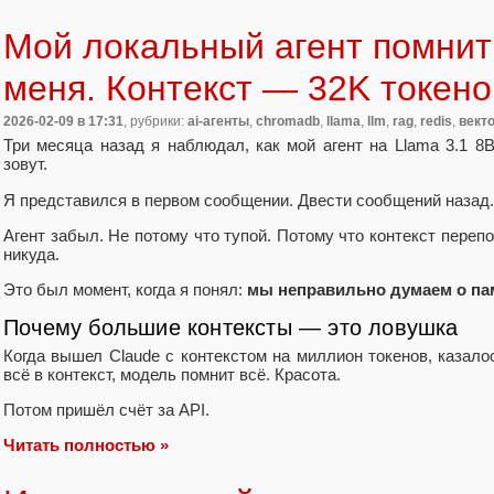
Мой локальный агент помнит
меня. Контекст — 32K токенов
2026-02-09
в 17:31
, рубрики:
ai-агенты
,
chromadb
,
llama
,
llm
,
rag
,
redis
,
вект
Три месяца назад я наблюдал, как мой агент на Llama 3.1 8B
зовут.
Я представился в первом сообщении. Двести сообщений назад.
Агент забыл. Не потому что тупой. Потому что контекст переп
никуда.
Это был момент, когда я понял:
мы неправильно думаем о па
Почему большие контексты — это ловушка
Когда вышел Claude с контекстом на миллион токенов, казал
всё в контекст, модель помнит всё. Красота.
Потом пришёл счёт за API.
Читать полностью »