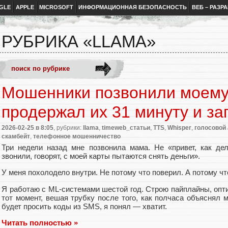
GLE
APPLE
MICROSOFT
ИНФОРМАЦИОННАЯ БЕЗОПАСНОСТЬ
ВЕБ – РАЗР
РУБРИКА «LLAMA»
Мошенники позвонили моему
продержал их 31 минуту и за
2026-02-25
в 8:05
, рубрики:
llama
,
timeweb_статьи
,
TTS
,
Whisper
,
голосовой 
скамбейт
,
телефонное мошенничество
Три недели назад мне позвонила мама. Не «привет, как дел
звонили, говорят, с моей карты пытаются снять деньги».
У меня похолодело внутри. Не потому что поверил. А потому чт
Я работаю с ML-системами шестой год. Строю пайплайны, опти
тот момент, вешая трубку после того, как полчаса объяснял 
будет просить коды из SMS, я понял — хватит.
Читать полностью »