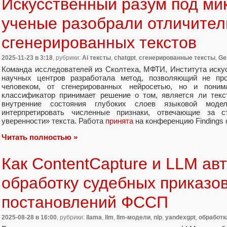
Искусственный разум под ми
ученые разобрали отличител
сгенерированных текстов
2025-11-23
в 3:18
, рубрики:
Ai тексты
,
chatgpt
,
cгенерированные тексты
,
Ge
Команда исследователей из Сколтеха, МФТИ, Института искус
научных центров разработала метод, позволяющий не про
человеком, от сгенерированных нейросетью, но и поним
классификатор принимает решение о том, является ли текс
внутренние состояния глубоких слоев языковой мод
интерпретировать численные признаки, отвечающие за с
уверенности» текста. Работа
принята
на конференцию Findings 
Читать полностью »
Как ContentCapture и LLM ав
обработку судебных приказов
постановлений ФССП
2025-08-28
в 16:00
, рубрики:
llama
,
llm
,
llm-модели
,
nlp
,
yandexgpt
,
обработк