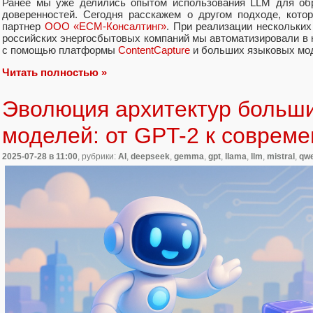
Ранее мы уже делились опытом использования LLM для обр
доверенностей. Сегодня расскажем о другом подходе, кото
партнер
ООО «ЕСМ-Консалтинг»
. При реализации нескольких
российских энергосбытовых компаний мы автоматизировали в 
с помощью платформы
ContentCapture
и больших языковых мод
Читать полностью »
Эволюция архитектур больш
моделей: от GPT-2 к совре
2025-07-28
в 11:00
, рубрики:
AI
,
deepseek
,
gemma
,
gpt
,
llama
,
llm
,
mistral
,
qw