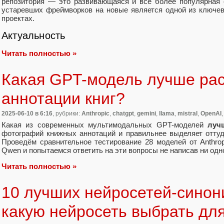
репозитория — это развивающаяся и всё более популярная 
устаревших фреймворков на новые является одной из ключе
проектах.
Актуальность
Читать полностью »
Какая GPT-модель лучше ра
аннотации книг?
2025-06-10
в 6:16
, рубрики:
Anthropic
,
chatgpt
,
gemini
,
llama
,
mistral
,
OpenAI
Какая из современных мультимодальных GPT-моделей
луч
фотографий книжных аннотаций и правильнее выделяет отту
Проведём сравнительное тестирование 28 моделей от Anthropic
Qwen и попытаемся ответить на эти вопросы не написав ни одн
Читать полностью »
10 лучших нейросетей-синон
какую нейросеть выбрать для