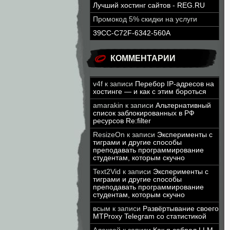
Лучший хостинг сайтов - REG.RU
Промокод 5% скидки на услуги
39CC-C72F-6342-560A
КОММЕНТАРИИ
v4f
к записи
Перебор IP-адресов на
хостинге — и как с этим бороться
amarakin
к записи
Альтернативный
список заблокированных в РФ
ресурсов Re:filter
ResizeOn
к записи
Эксперименты с
тиграми и другие способы
преподавать программирование
студентам, которым скучно
Text2Vid
к записи
Эксперименты с
тиграми и другие способы
преподавать программирование
студентам, которым скучно
всым
к записи
Развёртывание своего
MTProxy Telegram со статистикой