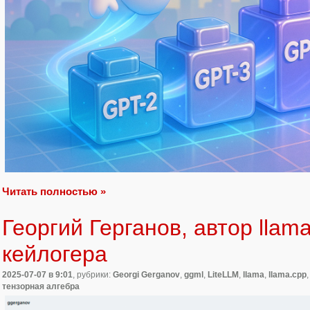
Читать полностью »
Георгий Герганов, автор llama
кейлогера
2025-07-07
в 9:01
, рубрики:
Georgi Gerganov
,
ggml
,
LiteLLM
,
llama
,
llama.cpp
тензорная алгебра