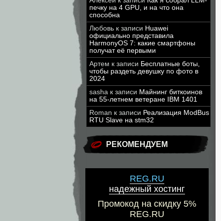
Алексей
к записи
Как я собрал LLM-
печку на 4 GPU, и на что она
способна
Любовь
к записи
Huawei
официально представила
HarmonyOS 7: какие смартфоны
получат её первыми
Артем
к записи
Бесплатные боты,
чтобы раздеть девушку по фото в
2024
sasha
к записи
Майнинг биткоинов
на 55-летнем ветеране IBM 1401
Roman
к записи
Реализация ModBus
RTU Slave на stm32
РЕКОМЕНДУЕМ
REG.RU
надежный хостинг
Промокод на скидку 5%
REG.RU