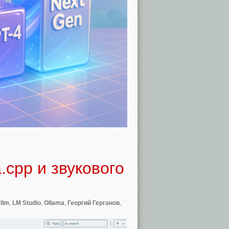
.cpp и звукового
,
llm
,
LM Studio
,
Ollama
,
Георгий Герганов
,